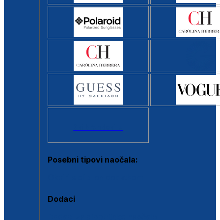
Svi brendovi >
Posebni tipovi naočala:
Okviri s clip-on dodatkom
Dodaci
Dodaci za dioptrijske naočale