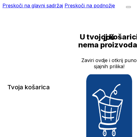
Preskoči na glavni sadržaj
Preskoči na podnožje
U tvojoj košarici još
nema proizvoda
Zaviri ovdje i otkrij puno
sjajnih prilika!
Tvoja košarica