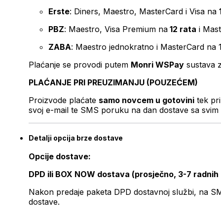
Erste
: Diners, Maestro, MasterCard i Visa na
PBZ
: Maestro, Visa Premium na
12 rata
i Mas
ZABA
: Maestro jednokratno i MasterCard na 
Plaćanje se provodi putem
Monri WSPay
sustava z
PLAĆANJE PRI PREUZIMANJU (POUZEĆEM)
Proizvode plaćate
samo novcem u gotovini
tek pr
svoj e-mail te SMS poruku na dan dostave sa svim 
Detalji opcija brze dostave
Opcije dostave:
DPD ili BOX NOW dostava (prosječno, 3-7 radnih
Nakon predaje paketa DPD dostavnoj službi, na SMS 
dostave.