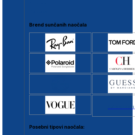
Clip-on
Poluokvir
Brend sunčanih naočala
Svi brendovi
Posebni tipovi naočala: