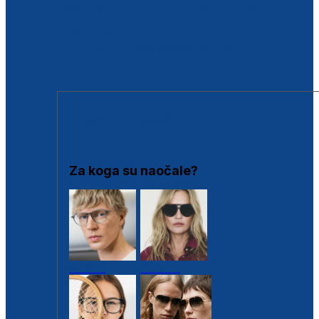
BESPLATNA KONTROLA SLUHA
Poslovnice
Proizvodi s loyalty popustima
Outlet
SUNČANE NAOČALE
Za koga su naočale?
Muške
Ženske