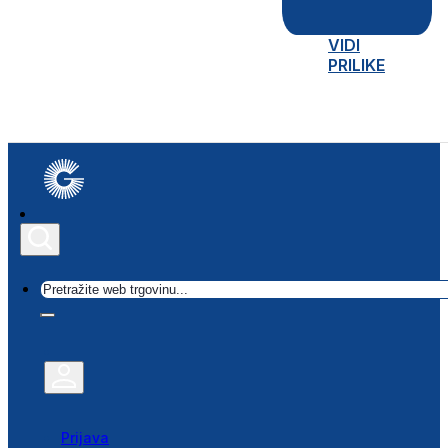
VIDI
PRILIKE
Traži
Prijava