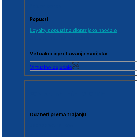
Poklon bonovi
Popusti
Loyalty popusti na dioptrijske naočale
Outlet dioptrijskih naočala
Virtualno isprobavanje naočala:
Virtualno ogledalo
KONTAKTNE LEĆE I OTOPINE
Odaberi prema trajanju:
Jednodnevne leće
Mjesečne leće