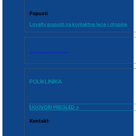
Popusti
Loyalty popusti na kontaktne leće i otopine
SVI PROIZVODI
POLIKLINIKA
UGOVORI PREGLED >
Kontakt:
0800 222 025