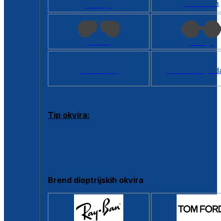
Kvadratan
Cat eye
Aviator
Okrugli
Svi oblici >
Virtualno ogled
Tip okvira:
Puni okvir
Clip-on
Poluokvir
Brend dioptrijskih okvira