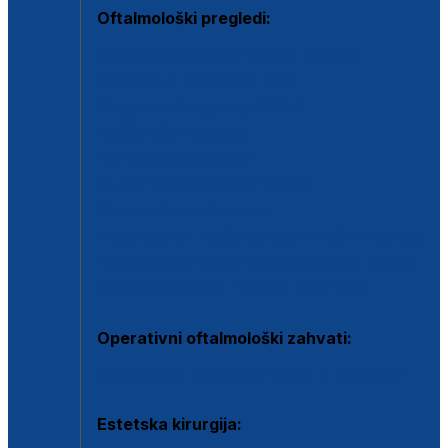
Oftalmološki pregledi:
Specijalistički oftalmološki pregled
Pregled za kontaktne leće
Pregled vidnog polja (OCT)
Dječja oftalmologija
Kontrola očnog tlaka
Drugo mišljenje oftalmologa
Retinološka ambulanta
Dijagnostika i liječenje upalnih očnih bolesti
Dijagnostika i liječenje glaukomske bolesti
Dijagnostika sive mrene ili katarakte
Operativni oftalmološki zahvati:
Ultrazvučna operacija mrene ili katarakta
Estetska kirurgija: