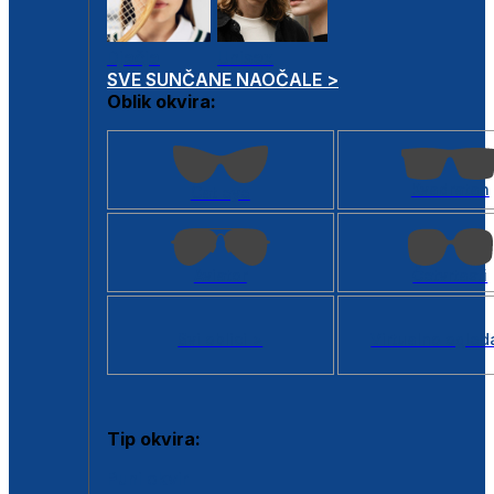
Dječje
Unisex
SVE SUNČANE NAOČALE >
Oblik okvira:
Kvadratan
Cat eye
Aviator
Četvrtasti
Svi oblici >
Virtualno ogled
Tip okvira:
Puni okvir