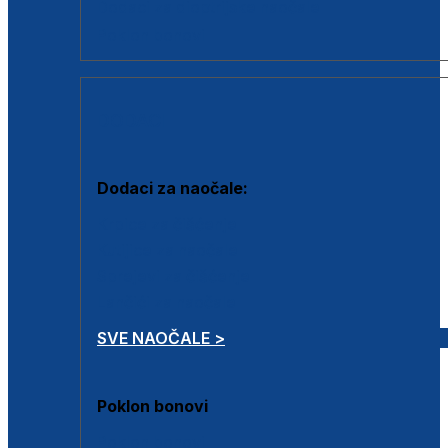
Dodaci za dioptrijske naočale
Poklon bonovi
DODACI
Dodaci za naočale:
Krpice za čišćenje
Kutijice za naočale
Sprejevi za čišćenje
Lančići za naočale
SVE NAOČALE >
Poklon bonovi
Poklon bonovi