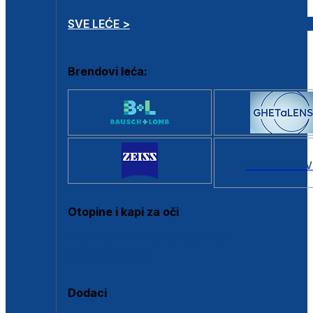
SVE LEĆE >
Brendovi leća:
SVI BRANDOV
Otopine i kapi za oči
Sve otopine za kontaktne leće
Sve kapi za oči
Dodaci