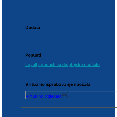
Polarizirane sunčane naočale
Fotokromatske sunčane naočale
Naočale s clip-on dodatkom
Dodaci
Dodaci za dioptrijske naočale
Poklon bonovi
Popusti
Loyalty popusti na dioptrijske naočale
Outlet dioptrijskih naočala
Virtualno isprobavanje naočala:
Virtualno ogledalo