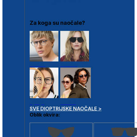
DIOPTRIJSKI OKVIRI
Za koga su naočale?
Muške
Ženske
Dječje
Unisex
SVE DIOPTRIJSKE NAOČALE >
Oblik okvira: