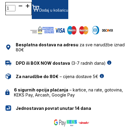
BOSS1252 DIOPTRIJSKI
OKVIRI
Dodaj u košaricu
HUGO
BOSS
količina
Besplatna dostava na adresu
za sve narudžbe iznad
80€
DPD ili BOX NOW dostava
(3-7 radnih dana)
Za narudžbe do 80€
– cijena dostave 5€
6 sigurnih opcija plaćanja
– kartice, na rate, gotovina,
KEKS Pay, Aircash, Google Pay
Jednostavan povrat unutar 14 dana