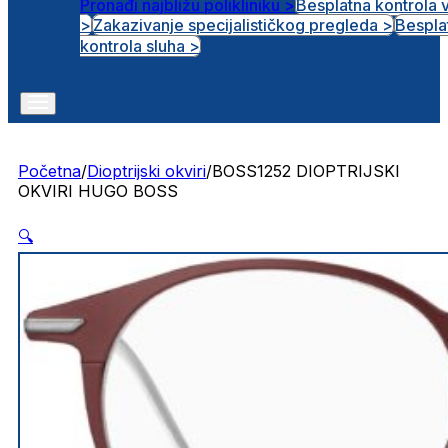
Pronađi najbližu polikliniku >
Besplatna kontrola 
>
Zakazivanje specijalističkog pregleda >
Bespla
Otvorena radna mjesta
kontrola sluha >
Početna
/
Dioptrijski okviri
/
BOSS1252 DIOPTRIJSKI
OKVIRI HUGO BOSS
🔍