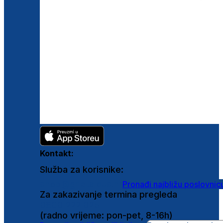
Kontakt:
Služba za korisnike:
shop@ghetaldus.hr
Pronađi najbližu poslovnic
Za zakazivanje termina pregleda
0800 222 025
(radno vrijeme: pon-pet, 8-16h)