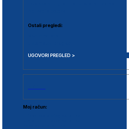
Estetska kirurgija i mali operativni zahvati
Aplikacija botoxa
Ostali pregledi:
Medicina rada
Sistematski pregled
UGOVORI PREGLED >
AKCIJE
Moj račun:
Prijava postojećeg korisnika
Registracija novog korisnika
Zaboravljena lozinka