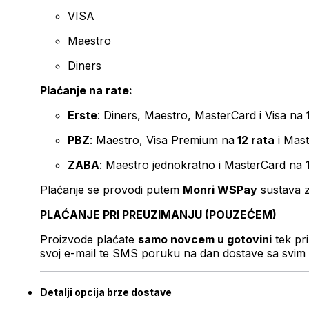
VISA
Maestro
Diners
Plaćanje na rate:
Erste
: Diners, Maestro, MasterCard i Visa na
PBZ
: Maestro, Visa Premium na
12 rata
i Mas
ZABA
: Maestro jednokratno i MasterCard na 
Plaćanje se provodi putem
Monri WSPay
sustava z
PLAĆANJE PRI PREUZIMANJU (POUZEĆEM)
Proizvode plaćate
samo novcem u gotovini
tek pr
svoj e-mail te SMS poruku na dan dostave sa svim 
Detalji opcija brze dostave