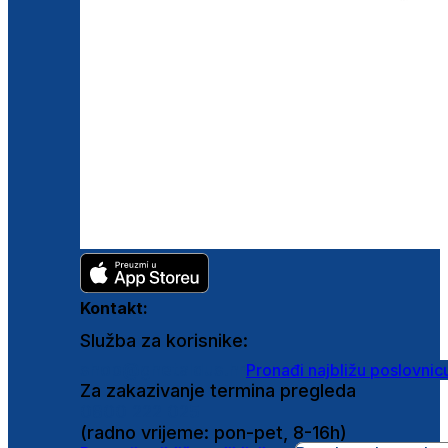
Kontakt:
Služba za korisnike:
shop@ghetaldus.hr
Pronađi najbližu poslovnic
Za zakazivanje termina pregleda
0800 222 025
(radno vrijeme: pon-pet, 8-16h)