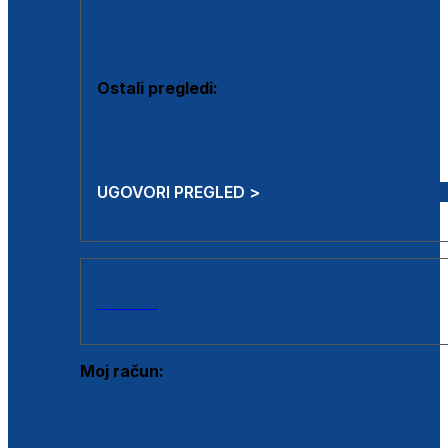
Estetska kirurgija i mali operativni zahvati
Aplikacija botoxa
Ostali pregledi:
Medicina rada
Sistematski pregled
UGOVORI PREGLED >
AKCIJE
Moj račun:
Prijava postojećeg korisnika
Registracija novog korisnika
Zaboravljena lozinka