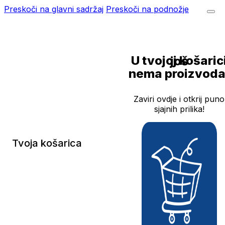
Preskoči na glavni sadržaj
Preskoči na podnožje
U tvojoj košarici još
nema proizvoda
Zaviri ovdje i otkrij puno
sjajnih prilika!
Tvoja košarica