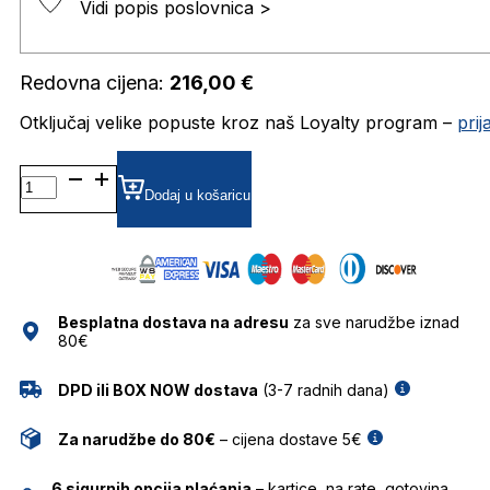
Vidi popis poslovnica >
Redovna cijena:
216,00
€
Otključaj velike popuste kroz naš Loyalty program –
pri
CA289 DIOPTRIJSKI
OKVIRI
Dodaj u košaricu
CARRERA
količina
Besplatna dostava na adresu
za sve narudžbe iznad
80€
DPD ili BOX NOW dostava
(3-7 radnih dana)
Za narudžbe do 80€
– cijena dostave 5€
6 sigurnih opcija plaćanja
– kartice, na rate, gotovina,