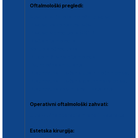
Oftalmološki pregledi:
Specijalistički oftalmološki pregled
Pregled za kontaktne leće
Pregled vidnog polja (OCT)
Dječja oftalmologija
Kontrola očnog tlaka
Drugo mišljenje oftalmologa
Retinološka ambulanta
Dijagnostika i liječenje upalnih očnih bolesti
Dijagnostika i liječenje glaukomske bolesti
Dijagnostika sive mrene ili katarakte
Operativni oftalmološki zahvati:
Ultrazvučna operacija mrene ili katarakta
Estetska kirurgija: