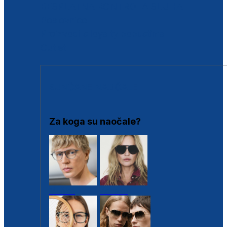
BESPLATNA KONTROLA SLUHA
Poslovnice
Proizvodi s loyalty popustima
Outlet
SUNČANE NAOČALE
Za koga su naočale?
Muške
Ženske