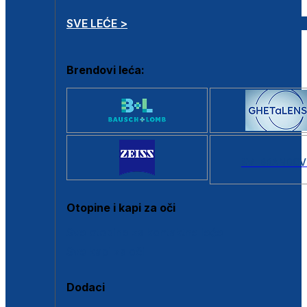
SVE LEĆE >
Brendovi leća:
SVI BRANDOV
Otopine i kapi za oči
Sve otopine za kontaktne leće
Sve kapi za oči
Dodaci