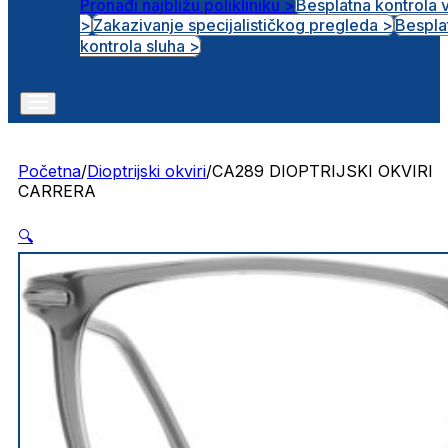
Pronađi najbližu polikliniku >
Besplatna kontrola 
>
Zakazivanje specijalističkog pregleda >
Bespla
Otvorena radna mjesta
kontrola sluha >
Početna
/
Dioptrijski okviri
/
CA289 DIOPTRIJSKI OKVIRI
CARRERA
🔍