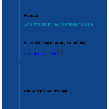
Poklon bonovi
Popusti
Loyalty popusti na dioptrijske naočale
Outlet dioptrijskih naočala
Virtualno isprobavanje naočala:
Virtualno ogledalo
KONTAKTNE LEĆE I OTOPINE
Odaberi prema trajanju:
Jednodnevne leće
Mjesečne leće