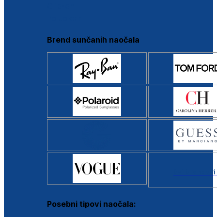
Clip-on
Poluokvir
Brend sunčanih naočala
Svi brendovi
Posebni tipovi naočala: