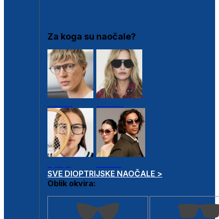
DIOPTRIJSKI OKVIRI
Za koga su naočale?
Muške
Ženske
Dječje
Unisex
SVE DIOPTRIJSKE NAOČALE >
Oblik okvira: