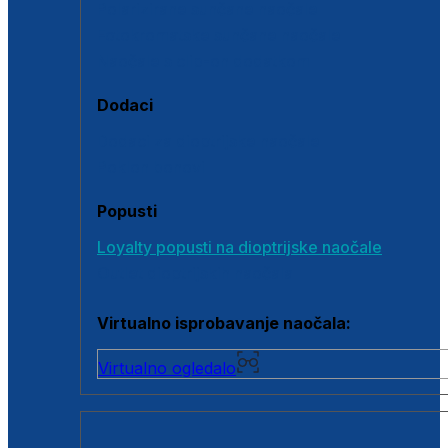
Polarizirane sunčane naočale
Fotokromatske sunčane naočale
Naočale s clip-on dodatkom
Dodaci
Dodaci za dioptrijske naočale
Poklon bonovi
Popusti
Loyalty popusti na dioptrijske naočale
Outlet dioptrijskih naočala
Virtualno isprobavanje naočala:
Virtualno ogledalo