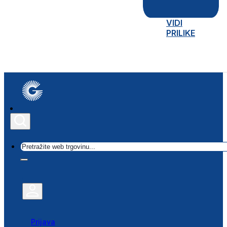
VIDI
PRILIKE
Traži
Prijava