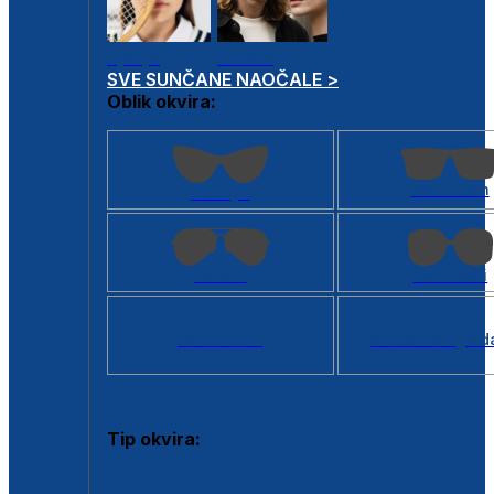
Dječje
Unisex
SVE SUNČANE NAOČALE >
Oblik okvira:
Kvadratan
Cat eye
Aviator
Četvrtasti
Svi oblici >
Virtualno ogled
Tip okvira:
Puni okvir