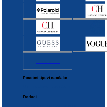
Svi brendovi >
Posebni tipovi naočala:
Okviri s clip-on dodatkom
Dodaci
Dodaci za dioptrijske naočale