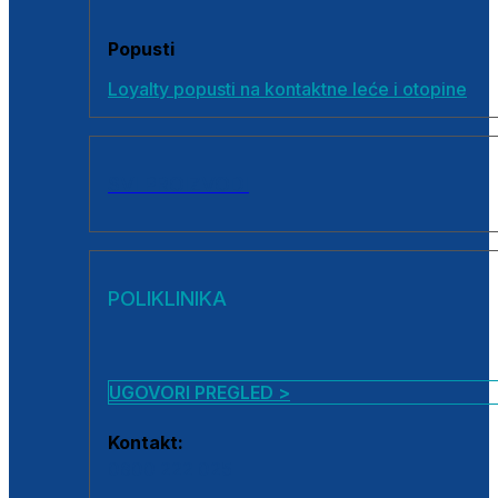
Popusti
Loyalty popusti na kontaktne leće i otopine
SVI PROIZVODI
POLIKLINIKA
UGOVORI PREGLED >
Kontakt:
0800 222 025