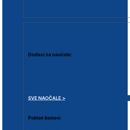
Dodaci za dioptrijske naočale
Poklon bonovi
DODACI
Dodaci za naočale:
Krpice za čišćenje
Kutijice za naočale
Sprejevi za čišćenje
Lančići za naočale
SVE NAOČALE >
Poklon bonovi
Poklon bonovi