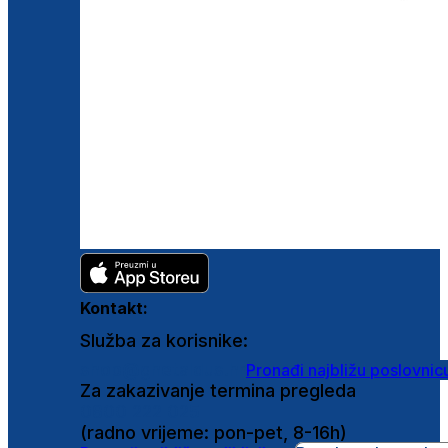
Kontakt:
Služba za korisnike:
shop@ghetaldus.hr
Pronađi najbližu poslovnic
Za zakazivanje termina pregleda
0800 222 025
(radno vrijeme: pon-pet, 8-16h)