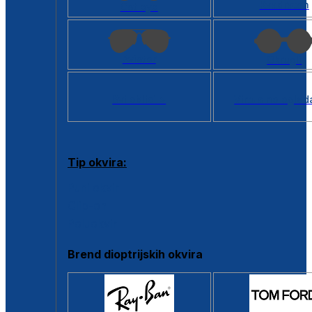
Kvadratan
Cat eye
Aviator
Okrugli
Svi oblici >
Virtualno ogled
Tip okvira:
Puni okvir
Clip-on
Poluokvir
Brend dioptrijskih okvira