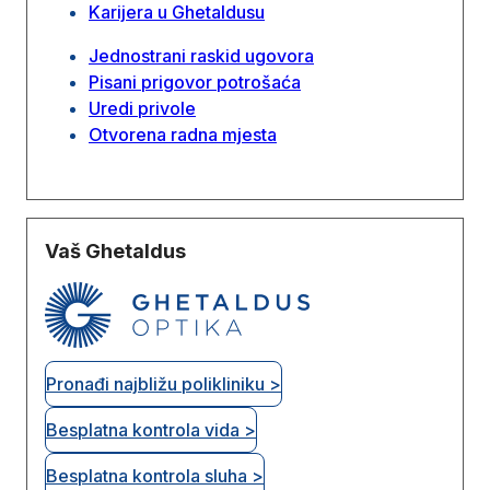
Karijera u Ghetaldusu
Jednostrani raskid ugovora
Pisani prigovor potrošaća
Uredi privole
Otvorena radna mjesta
Vaš Ghetaldus
Pronađi najbližu polikliniku >
Besplatna kontrola vida >
Besplatna kontrola sluha >