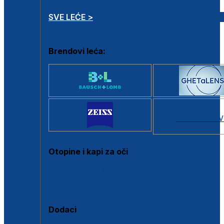
SVE LEĆE >
Brendovi leća:
SVI BRANDOV
Otopine i kapi za oči
Sve otopine za kontaktne leće
Sve kapi za oči
Dodaci