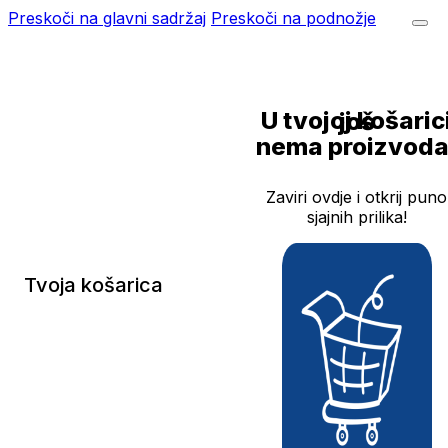
Preskoči na glavni sadržaj
Preskoči na podnožje
U tvojoj košarici još
nema proizvoda
Zaviri ovdje i otkrij puno
sjajnih prilika!
Tvoja košarica