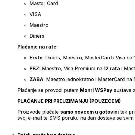
Master Card
VISA
Maestro
Diners
Plaćanje na rate:
Erste
: Diners, Maestro, MasterCard i Visa na
PBZ
: Maestro, Visa Premium na
12 rata
i Mas
ZABA
: Maestro jednokratno i MasterCard na 
Plaćanje se provodi putem
Monri WSPay
sustava z
PLAĆANJE PRI PREUZIMANJU (POUZEĆEM)
Proizvode plaćate
samo novcem u gotovini
tek pr
svoj e-mail te SMS poruku na dan dostave sa svim 
Detalji opcija brze dostave