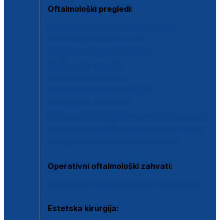
Oftalmološki pregledi:
Specijalistički oftalmološki pregled
Pregled za kontaktne leće
Pregled vidnog polja (OCT)
Dječja oftalmologija
Kontrola očnog tlaka
Drugo mišljenje oftalmologa
Retinološka ambulanta
Dijagnostika i liječenje upalnih očnih bolesti
Dijagnostika i liječenje glaukomske bolesti
Dijagnostika sive mrene ili katarakte
Operativni oftalmološki zahvati:
Ultrazvučna operacija mrene ili katarakta
Estetska kirurgija: