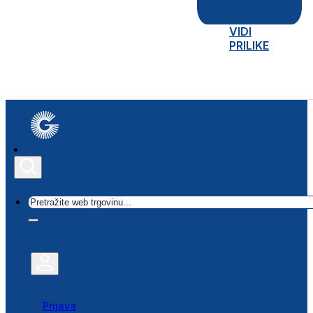
VIDI
PRILIKE
Traži
Prijava