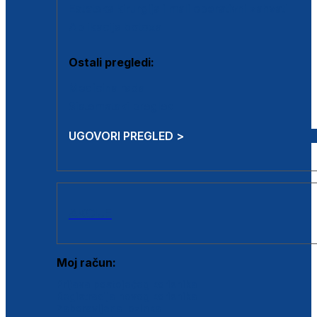
Estetska kirurgija i mali operativni zahvati
Aplikacija botoxa
Ostali pregledi:
Medicina rada
Sistematski pregled
UGOVORI PREGLED >
AKCIJE
Moj račun:
Prijava postojećeg korisnika
Registracija novog korisnika
Zaboravljena lozinka