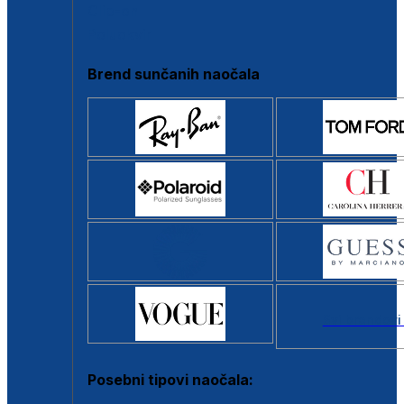
Clip-on
Poluokvir
Brend sunčanih naočala
Svi brendovi
Posebni tipovi naočala: