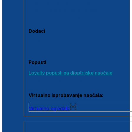
Polarizirane sunčane naočale
Fotokromatske sunčane naočale
Naočale s clip-on dodatkom
Dodaci
Dodaci za dioptrijske naočale
Poklon bonovi
Popusti
Loyalty popusti na dioptrijske naočale
Outlet dioptrijskih naočala
Virtualno isprobavanje naočala:
Virtualno ogledalo