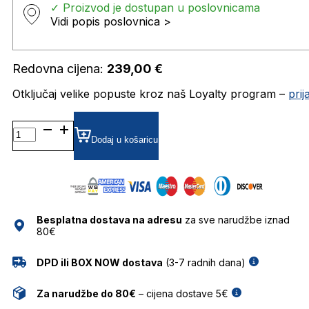
✓ Proizvod je dostupan u poslovnicama
Vidi popis poslovnica >
Redovna cijena:
239,00
€
Otključaj velike popuste kroz naš Loyalty program –
pri
CA8897 DIOPTRIJSKI
OKVIRI
Dodaj u košaricu
CARRERA
količina
Besplatna dostava na adresu
za sve narudžbe iznad
80€
DPD ili BOX NOW dostava
(3-7 radnih dana)
Za narudžbe do 80€
– cijena dostave 5€