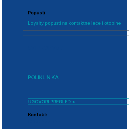
Popusti
Loyalty popusti na kontaktne leće i otopine
SVI PROIZVODI
POLIKLINIKA
UGOVORI PREGLED >
Kontakt:
0800 222 025