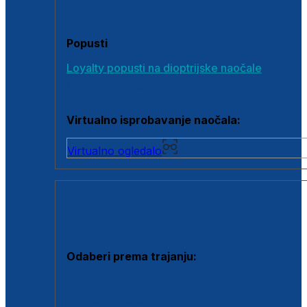
Poklon bonovi
Popusti
Loyalty popusti na dioptrijske naočale
Outlet dioptrijskih naočala
Virtualno isprobavanje naočala:
Virtualno ogledalo
KONTAKTNE LEĆE I OTOPINE
Odaberi prema trajanju:
Jednodnevne leće
Mjesečne leće