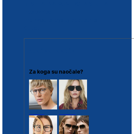
BESPLATNA KONTROLA SLUHA
Poslovnice
Proizvodi s loyalty popustima
Outlet
SUNČANE NAOČALE
Za koga su naočale?
Muške
Ženske