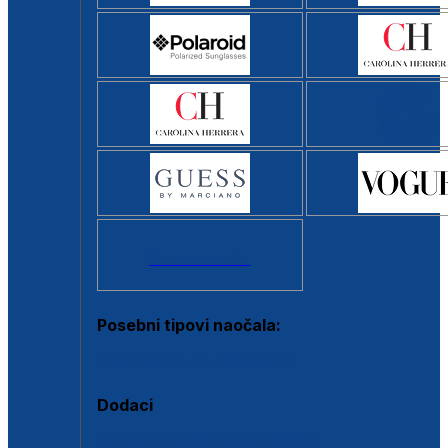
Svi brendovi >
Posebni tipovi naočala:
Okviri s clip-on dodatkom
Dodaci
Dodaci za dioptrijske naočale