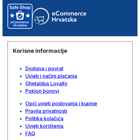
Korisne informacije
Dostava i povrat
Uvjeti i načini plaćanja
Ghetaldus Loyalty
Poklon bonovi
Opći uvjeti poslovanja i kupnje
Pravila privatnosti
Politika kolačića
Uvjeti korištenja
FAQ