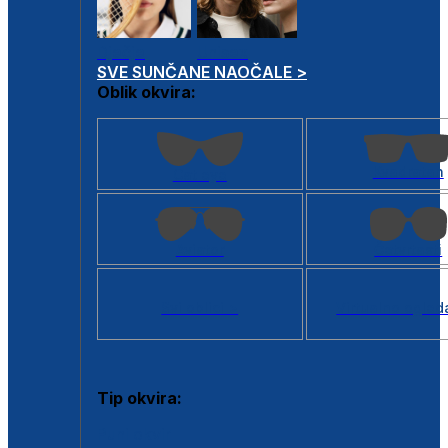
Dječje
Unisex
SVE SUNČANE NAOČALE >
Oblik okvira:
Kvadratan
Cat eye
Aviator
Četvrtasti
Svi oblici >
Virtualno ogled
Tip okvira:
Puni okvir