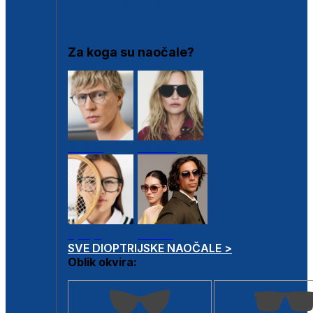
DIOPTRIJSKI OKVIRI
Za koga su naočale?
Muške
Ženske
Dječje
Unisex
SVE DIOPTRIJSKE NAOČALE >
Oblik okvira: