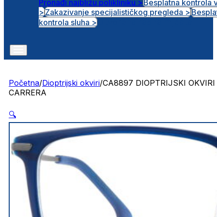
Pronađi najbližu polikliniku >
Besplatna kontrola 
>
Zakazivanje specijalističkog pregleda >
Bespla
Otvorena radna mjesta
kontrola sluha >
Početna
/
Dioptrijski okviri
/
CA8897 DIOPTRIJSKI OKVIRI
CARRERA
🔍