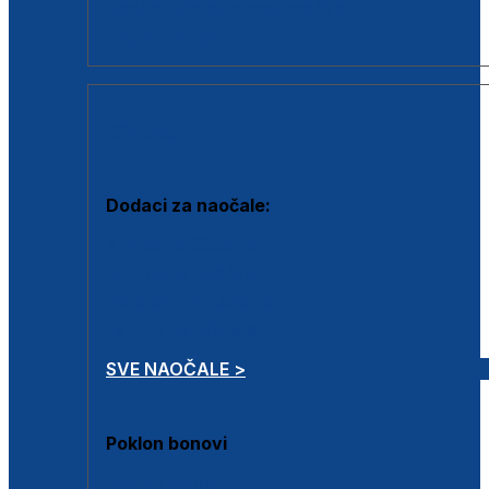
Dodaci za dioptrijske naočale
Poklon bonovi
DODACI
Dodaci za naočale:
Krpice za čišćenje
Kutijice za naočale
Sprejevi za čišćenje
Lančići za naočale
SVE NAOČALE >
Poklon bonovi
Poklon bonovi