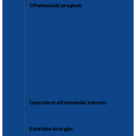
Oftalmološki pregledi:
Specijalistički oftalmološki pregled
Pregled za kontaktne leće
Pregled vidnog polja (OCT)
Dječja oftalmologija
Kontrola očnog tlaka
Drugo mišljenje oftalmologa
Retinološka ambulanta
Dijagnostika i liječenje upalnih očnih bolesti
Dijagnostika i liječenje glaukomske bolesti
Dijagnostika sive mrene ili katarakte
Operativni oftalmološki zahvati:
Ultrazvučna operacija mrene ili katarakta
Estetska kirurgija: