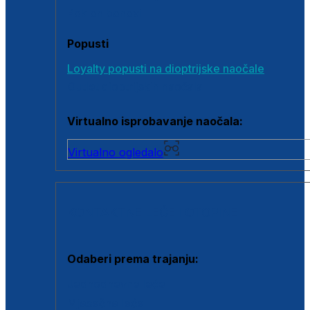
Poklon bonovi
Popusti
Loyalty popusti na dioptrijske naočale
Outlet dioptrijskih naočala
Virtualno isprobavanje naočala:
Virtualno ogledalo
KONTAKTNE LEĆE I OTOPINE
Odaberi prema trajanju:
Jednodnevne leće
Mjesečne leće