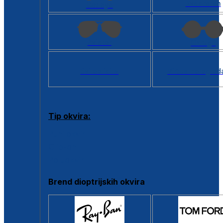
Kvadratan
Cat eye
Aviator
Okrugli
Svi oblici >
Virtualno ogled
Tip okvira:
Puni okvir
Clip-on
Poluokvir
Brend dioptrijskih okvira