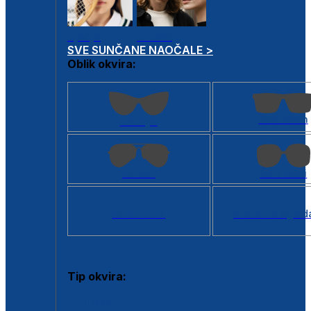
Dječje
Unisex
SVE SUNČANE NAOČALE >
Oblik okvira:
Kvadratan
Cat eye
Aviator
Četvrtasti
Svi oblici >
Virtualno ogled
Tip okvira:
Puni okvir