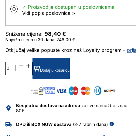
✓ Proizvod je dostupan u poslovnicama
Vidi popis poslovnica >
Snižena cijena:
98,40
€
Najniža cijena u 30 dana: 246,00 €
Otključaj velike popuste kroz naš Loyalty program –
pri
CARDUC002/S
ZRCALNE SUNČANE
Dodaj u košaricu
NAOČALE
CARRERA
DUCATI
količina
Besplatna dostava na adresu
za sve narudžbe iznad
80€
DPD ili BOX NOW dostava
(3-7 radnih dana)