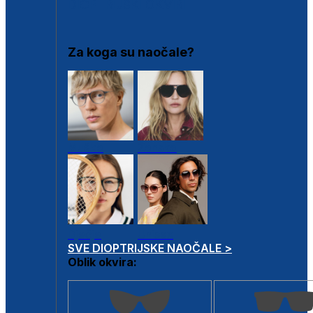
DIOPTRIJSKI OKVIRI
Za koga su naočale?
Muške
Ženske
Dječje
Unisex
SVE DIOPTRIJSKE NAOČALE >
Oblik okvira: