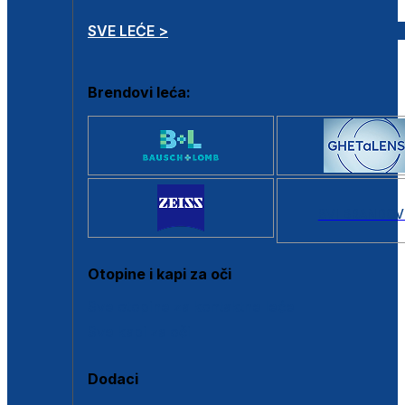
SVE LEĆE >
Brendovi leća:
SVI BRANDOV
Otopine i kapi za oči
Sve otopine za kontaktne leće
Sve kapi za oči
Dodaci