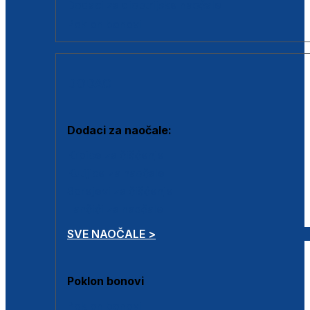
Dodaci za dioptrijske naočale
Poklon bonovi
DODACI
Dodaci za naočale:
Krpice za čišćenje
Kutijice za naočale
Sprejevi za čišćenje
Lančići za naočale
SVE NAOČALE >
Poklon bonovi
Poklon bonovi