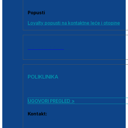
Popusti
Loyalty popusti na kontaktne leće i otopine
SVI PROIZVODI
POLIKLINIKA
UGOVORI PREGLED >
Kontakt:
0800 222 025