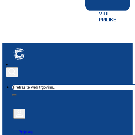
VIDI
PRILIKE
Traži
Prijava