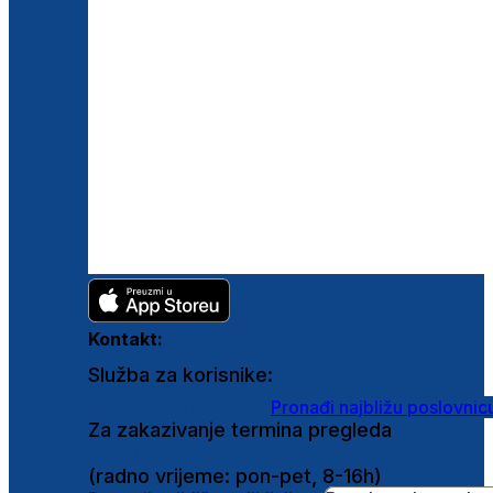
Kontakt:
Služba za korisnike:
shop@ghetaldus.hr
Pronađi najbližu poslovnic
Za zakazivanje termina pregleda
0800 222 025
(radno vrijeme: pon-pet, 8-16h)