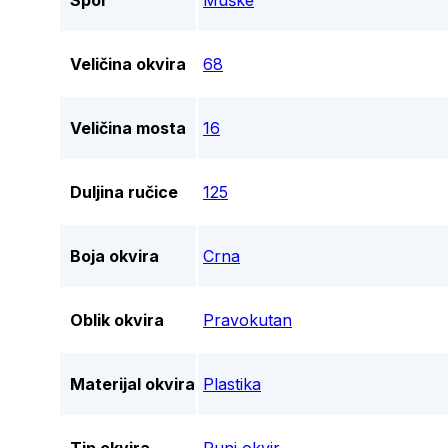
Spol
Muške
Veličina okvira
68
Veličina mosta
16
Duljina ručice
125
Boja okvira
Crna
Oblik okvira
Pravokutan
Materijal okvira
Plastika