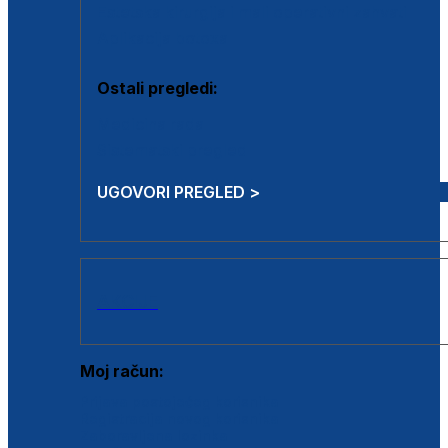
Estetska kirurgija i mali operativni zahvati
Aplikacija botoxa
Ostali pregledi:
Medicina rada
Sistematski pregled
UGOVORI PREGLED >
AKCIJE
Moj račun:
Prijava postojećeg korisnika
Registracija novog korisnika
Zaboravljena lozinka