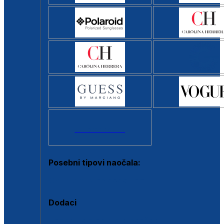
Svi brendovi >
Posebni tipovi naočala:
Okviri s clip-on dodatkom
Dodaci
Dodaci za dioptrijske naočale