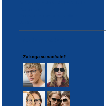
BESPLATNA KONTROLA SLUHA
Poslovnice
Proizvodi s loyalty popustima
Outlet
SUNČANE NAOČALE
Za koga su naočale?
Muške
Ženske