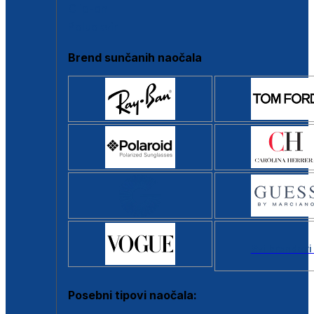
Clip-on
Poluokvir
Brend sunčanih naočala
Svi brendovi
Posebni tipovi naočala: