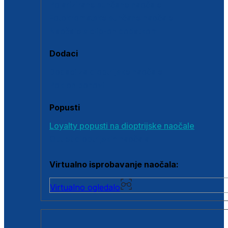
Polarizirane sunčane naočale
Fotokromatske sunčane naočale
Naočale s clip-on dodatkom
Dodaci
Dodaci za dioptrijske naočale
Poklon bonovi
Popusti
Loyalty popusti na dioptrijske naočale
Outlet dioptrijskih naočala
Virtualno isprobavanje naočala:
Virtualno ogledalo