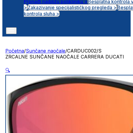
Pronađi najbližu polikliniku >
Besplatna kontrola 
>
Zakazivanje specijalističkog pregleda >
Bespla
Otvorena radna mjesta
kontrola sluha >
Početna
/
Sunčane naočale
/
CARDUC002/S
ZRCALNE SUNČANE NAOČALE CARRERA DUCATI
🔍