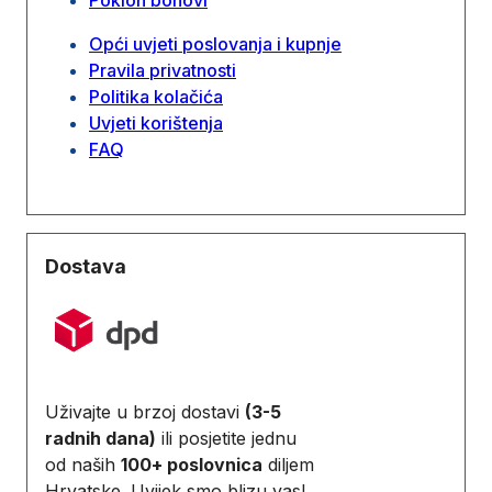
Opći uvjeti poslovanja i kupnje
Pravila privatnosti
Politika kolačića
Uvjeti korištenja
FAQ
Dostava
Uživajte u brzoj dostavi
(3-5
radnih dana)
ili posjetite jednu
od naših
100+ poslovnica
diljem
Hrvatske. Uvijek smo blizu vas!