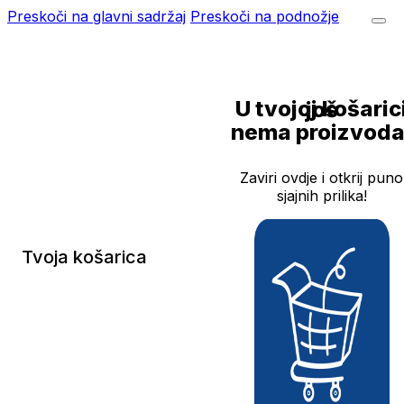
Preskoči na glavni sadržaj
Preskoči na podnožje
U tvojoj košarici još
nema proizvoda
Zaviri ovdje i otkrij puno
sjajnih prilika!
Tvoja košarica