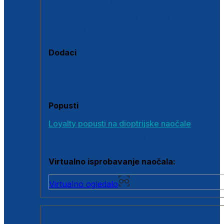
Polarizirane sunčane naočale
Fotokromatske sunčane naočale
Naočale s clip-on dodatkom
Dodaci
Dodaci za dioptrijske naočale
Poklon bonovi
Popusti
Loyalty popusti na dioptrijske naočale
Outlet dioptrijskih naočala
Virtualno isprobavanje naočala:
Virtualno ogledalo