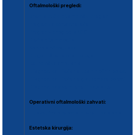
Oftalmološki pregledi:
Specijalistički oftalmološki pregled
Pregled za kontaktne leće
Pregled vidnog polja (OCT)
Dječja oftalmologija
Kontrola očnog tlaka
Drugo mišljenje oftalmologa
Retinološka ambulanta
Dijagnostika i liječenje upalnih očnih bolesti
Dijagnostika i liječenje glaukomske bolesti
Dijagnostika sive mrene ili katarakte
Operativni oftalmološki zahvati:
Ultrazvučna operacija mrene ili katarakta
Estetska kirurgija: