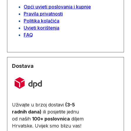
Opći uvjeti poslovanja i kupnje
Pravila privatnosti
Politika kolačića
Uvjeti korištenja
FAQ
Dostava
Uživajte u brzoj dostavi
(3-5
radnih dana)
ili posjetite jednu
od naših
100+ poslovnica
diljem
Hrvatske. Uvijek smo blizu vas!