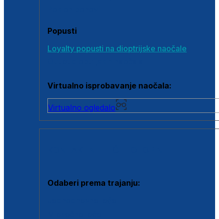
Poklon bonovi
Popusti
Loyalty popusti na dioptrijske naočale
Outlet dioptrijskih naočala
Virtualno isprobavanje naočala:
Virtualno ogledalo
KONTAKTNE LEĆE I OTOPINE
Odaberi prema trajanju:
Jednodnevne leće
Mjesečne leće