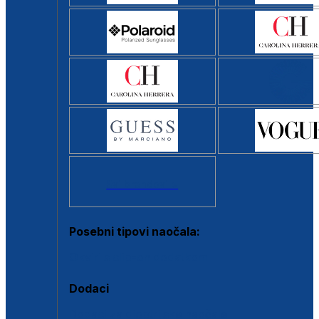
Svi brendovi >
Posebni tipovi naočala:
Okviri s clip-on dodatkom
Dodaci
Dodaci za dioptrijske naočale