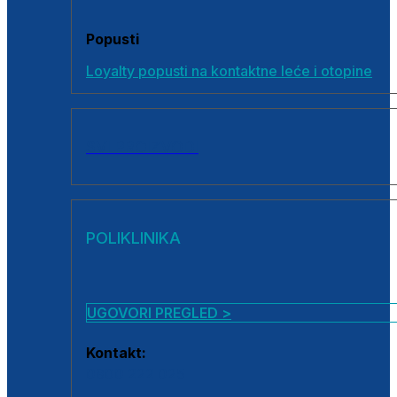
Popusti
Loyalty popusti na kontaktne leće i otopine
SVI PROIZVODI
POLIKLINIKA
UGOVORI PREGLED >
Kontakt:
0800 222 025