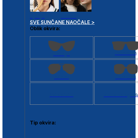
Dječje
Unisex
SVE SUNČANE NAOČALE >
Oblik okvira:
Kvadratan
Cat eye
Aviator
Četvrtasti
Svi oblici >
Virtualno ogled
Tip okvira:
Puni okvir