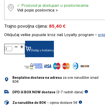
✓ Proizvod je dostupan u poslovnicama
Vidi popis poslovnica >
Trajno povoljna cijena:
85,40
€
Otključaj velike popuste kroz naš Loyalty program –
pri
CARRERA1025/S SUNČANE
NAOČALE
Dodaj u košaricu
CARRERA
količina
Besplatna dostava na adresu
za sve narudžbe iznad
80€
DPD ili BOX NOW dostava
(3-7 radnih dana)
Za narudžbe do 80€
– cijena dostave 5€