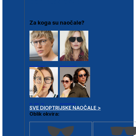
DIOPTRIJSKI OKVIRI
Za koga su naočale?
Muške
Ženske
Dječje
Unisex
SVE DIOPTRIJSKE NAOČALE >
Oblik okvira: