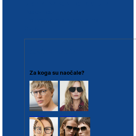
BESPLATNA KONTROLA SLUHA
Poslovnice
Proizvodi s loyalty popustima
Outlet
SUNČANE NAOČALE
Za koga su naočale?
Muške
Ženske