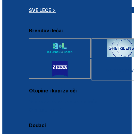
SVE LEĆE >
Brendovi leća:
SVI BRANDOV
Otopine i kapi za oči
Sve otopine za kontaktne leće
Sve kapi za oči
Dodaci