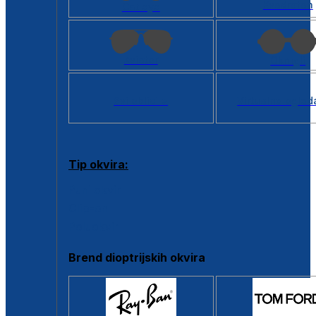
Kvadratan
Cat eye
Aviator
Okrugli
Svi oblici >
Virtualno ogled
Tip okvira:
Puni okvir
Clip-on
Poluokvir
Brend dioptrijskih okvira