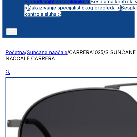
Pronađi najbližu polikliniku >
Besplatna kontrola 
>
Zakazivanje specijalističkog pregleda >
Bespla
Otvorena radna mjesta
kontrola sluha >
Početna
/
Sunčane naočale
/
CARRERA1025/S SUNČANE
NAOČALE CARRERA
🔍