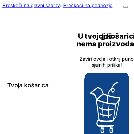
Preskoči na glavni sadržaj
Preskoči na podnožje
U tvojoj košarici još
nema proizvoda
Zaviri ovdje i otkrij puno
sjajnih prilika!
Tvoja košarica