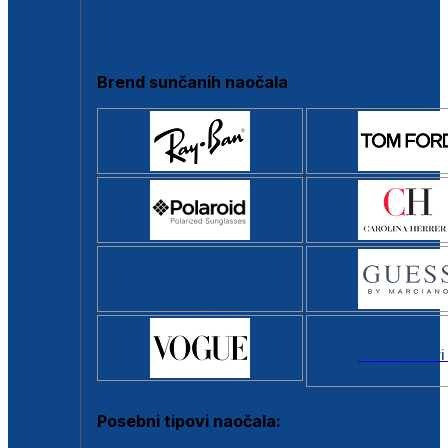
Clip-on
Poluokvir
Brend sunčanih naočala
Svi brendovi
Posebni tipovi naočala: