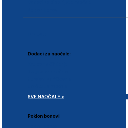
Dodaci za dioptrijske naočale
Poklon bonovi
DODACI
Dodaci za naočale:
Krpice za čišćenje
Kutijice za naočale
Sprejevi za čišćenje
Lančići za naočale
SVE NAOČALE >
Poklon bonovi
Poklon bonovi