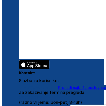
Kontakt:
Služba za korisnike:
shop@ghetaldus.hr
Pronađi najbližu poslovnic
Za zakazivanje termina pregleda
0800 222 025
(radno vrijeme: pon-pet, 8-16h)