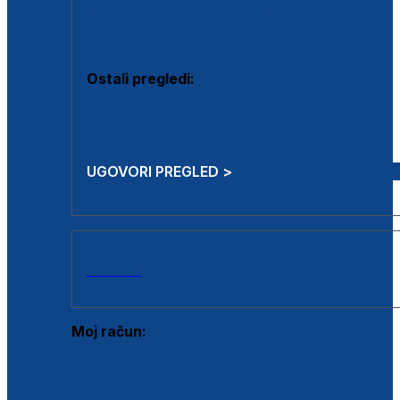
Estetska kirurgija i mali operativni zahvati
Aplikacija botoxa
Ostali pregledi:
Medicina rada
Sistematski pregled
UGOVORI PREGLED >
AKCIJE
Moj račun:
Prijava postojećeg korisnika
Registracija novog korisnika
Zaboravljena lozinka