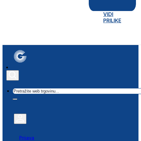
VIDI
PRILIKE
Traži
Prijava