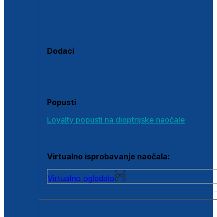
Polarizirane sunčane naočale
Fotokromatske sunčane naočale
Naočale s clip-on dodatkom
Dodaci
Dodaci za dioptrijske naočale
Poklon bonovi
Popusti
Loyalty popusti na dioptrijske naočale
Outlet dioptrijskih naočala
Virtualno isprobavanje naočala:
Virtualno ogledalo