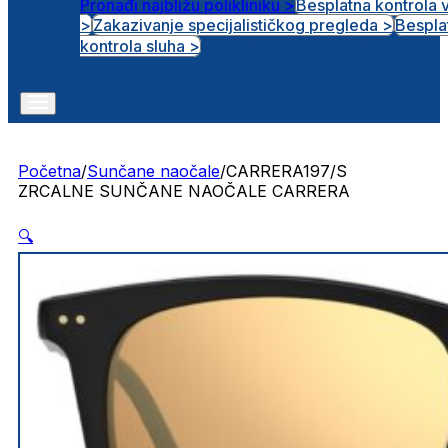
Pronađi najbližu polikliniku >
Besplatna kontrola 
>
Zakazivanje specijalističkog pregleda >
Bespla
Otvorena radna mjesta
kontrola sluha >
Početna
/
Sunčane naočale
/
CARRERA197/S
ZRCALNE SUNČANE NAOČALE CARRERA
🔍