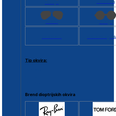
Kvadratan
Cat eye
Aviator
Okrugli
Svi oblici >
Virtualno ogled
Tip okvira:
Puni okvir
Clip-on
Poluokvir
Brend dioptrijskih okvira