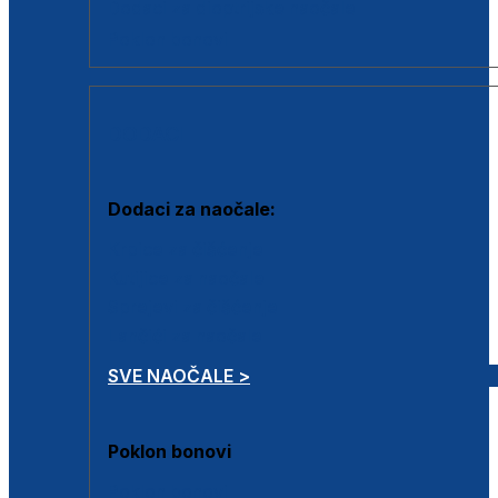
Dodaci za dioptrijske naočale
Poklon bonovi
DODACI
Dodaci za naočale:
Krpice za čišćenje
Kutijice za naočale
Sprejevi za čišćenje
Lančići za naočale
SVE NAOČALE >
Poklon bonovi
Poklon bonovi