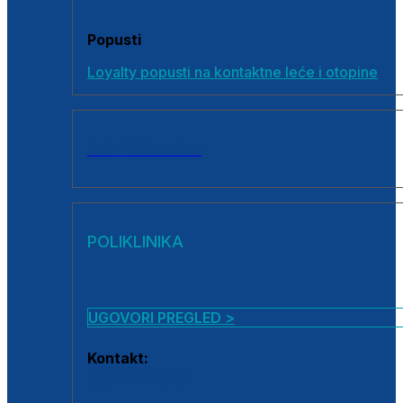
Popusti
Loyalty popusti na kontaktne leće i otopine
SVI PROIZVODI
POLIKLINIKA
UGOVORI PREGLED >
Kontakt:
0800 222 025