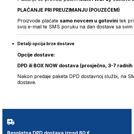
PLAĆANJE PRI PREUZIMANJU (POUZEĆEM)
Proizvode plaćate
samo novcem u gotovini
tek pr
svoj e-mail te SMS poruku na dan dostave sa svim 
Detalji opcija brze dostave
Opcije dostave:
DPD ili BOX NOW dostava (prosječno, 3-7 radnih
Nakon predaje paketa DPD dostavnoj službi, na SMS 
dostave.
Besplatna DPD dostava iznad 80 €