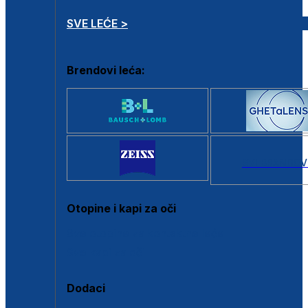
SVE LEĆE >
Brendovi leća:
SVI BRANDOV
Otopine i kapi za oči
Sve otopine za kontaktne leće
Sve kapi za oči
Dodaci