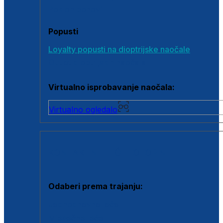
Poklon bonovi
Popusti
Loyalty popusti na dioptrijske naočale
Outlet dioptrijskih naočala
Virtualno isprobavanje naočala:
Virtualno ogledalo
KONTAKTNE LEĆE I OTOPINE
Odaberi prema trajanju:
Jednodnevne leće
Mjesečne leće