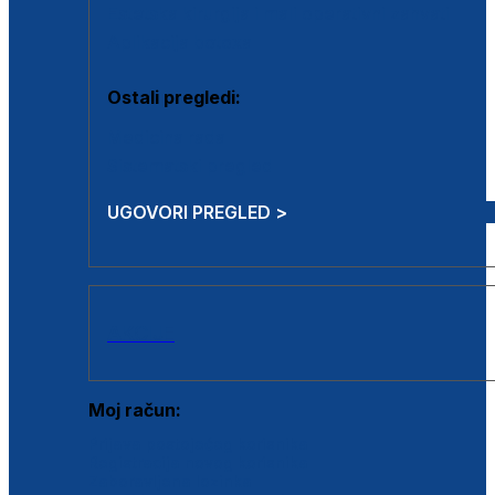
Estetska kirurgija i mali operativni zahvati
Aplikacija botoxa
Ostali pregledi:
Medicina rada
Sistematski pregled
UGOVORI PREGLED >
AKCIJE
Moj račun:
Prijava postojećeg korisnika
Registracija novog korisnika
Zaboravljena lozinka