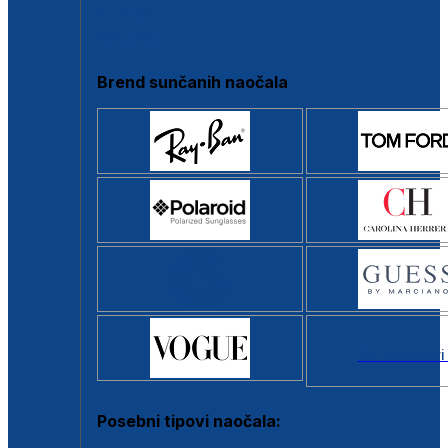
Clip-on
Poluokvir
Brend sunčanih naočala
Svi brendovi
Posebni tipovi naočala: