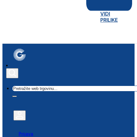
VIDI
PRILIKE
Traži
Prijava