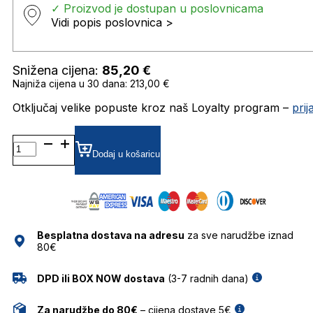
✓ Proizvod je dostupan u poslovnicama
Vidi popis poslovnica >
Snižena cijena:
85,20
€
Najniža cijena u 30 dana: 213,00 €
Otključaj velike popuste kroz naš Loyalty program –
pri
CARRERA197/S
ZRCALNE SUNČANE
Dodaj u košaricu
NAOČALE
CARRERA
količina
Besplatna dostava na adresu
za sve narudžbe iznad
80€
DPD ili BOX NOW dostava
(3-7 radnih dana)
Za narudžbe do 80€
– cijena dostave 5€