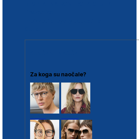
BESPLATNA KONTROLA SLUHA
Poslovnice
Proizvodi s loyalty popustima
Outlet
SUNČANE NAOČALE
Za koga su naočale?
Muške
Ženske