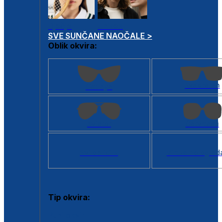
Dječje
Unisex
SVE SUNČANE NAOČALE >
Oblik okvira:
Kvadratan
Cat eye
Aviator
Četvrtasti
Svi oblici >
Virtualno ogled
Tip okvira:
Puni okvir