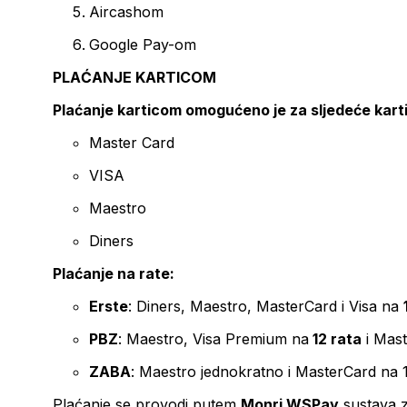
Aircashom
Google Pay-om
PLAĆANJE KARTICOM
Plaćanje karticom omogućeno je za sljedeće kart
Master Card
VISA
Maestro
Diners
Plaćanje na rate:
Erste
: Diners, Maestro, MasterCard i Visa na
PBZ
: Maestro, Visa Premium na
12 rata
i Mas
ZABA
: Maestro jednokratno i MasterCard na 
Plaćanje se provodi putem
Monri WSPay
sustava z