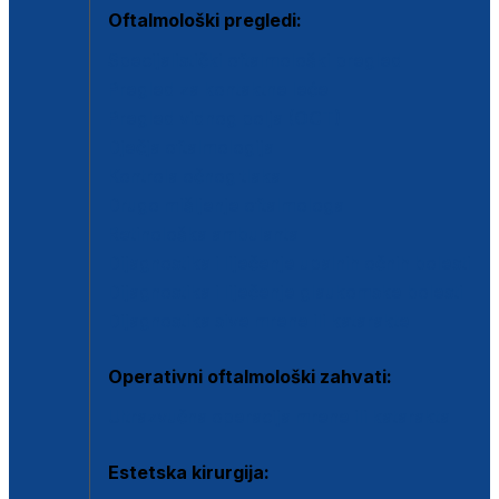
Oftalmološki pregledi:
Specijalistički oftalmološki pregled
Pregled za kontaktne leće
Pregled vidnog polja (OCT)
Dječja oftalmologija
Kontrola očnog tlaka
Drugo mišljenje oftalmologa
Retinološka ambulanta
Dijagnostika i liječenje upalnih očnih bolesti
Dijagnostika i liječenje glaukomske bolesti
Dijagnostika sive mrene ili katarakte
Operativni oftalmološki zahvati:
Ultrazvučna operacija mrene ili katarakta
Estetska kirurgija: