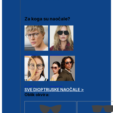
DIOPTRIJSKI OKVIRI
Za koga su naočale?
Muške
Ženske
Dječje
Unisex
SVE DIOPTRIJSKE NAOČALE >
Oblik okvira: