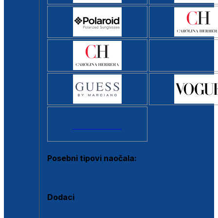
Svi brendovi >
Posebni tipovi naočala:
Okviri s clip-on dodatkom
Dodaci
Dodaci za dioptrijske naočale