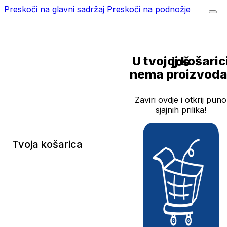
Preskoči na glavni sadržaj
Preskoči na podnožje
U tvojoj košarici još
nema proizvoda
Zaviri ovdje i otkrij puno
sjajnih prilika!
Tvoja košarica