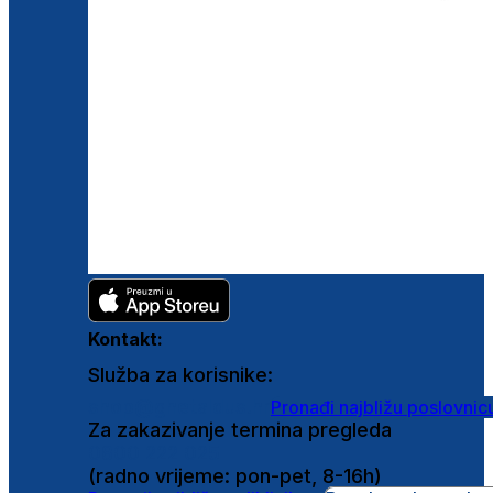
Kontakt:
Služba za korisnike:
shop@ghetaldus.hr
Pronađi najbližu poslovnic
Za zakazivanje termina pregleda
0800 222 025
(radno vrijeme: pon-pet, 8-16h)