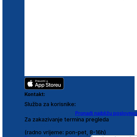
Kontakt:
Služba za korisnike:
shop@ghetaldus.hr
Pronađi najbližu poslovnic
Za zakazivanje termina pregleda
0800 222 025
(radno vrijeme: pon-pet, 8-16h)