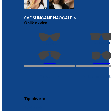
Dječje
Unisex
SVE SUNČANE NAOČALE >
Oblik okvira:
Kvadratan
Cat eye
Aviator
Četvrtasti
Svi oblici >
Virtualno ogled
Tip okvira:
Puni okvir