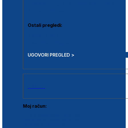
Estetska kirurgija i mali operativni zahvati
Aplikacija botoxa
Ostali pregledi:
Medicina rada
Sistematski pregled
UGOVORI PREGLED >
AKCIJE
Moj račun:
Prijava postojećeg korisnika
Registracija novog korisnika
Zaboravljena lozinka