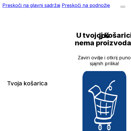
Preskoči na glavni sadržaj
Preskoči na podnožje
U tvojoj košarici još
nema proizvoda
Zaviri ovdje i otkrij puno
sjajnih prilika!
Tvoja košarica