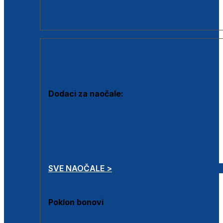
Dodaci za dioptrijske naočale
Poklon bonovi
DODACI
Dodaci za naočale:
Krpice za čišćenje
Kutijice za naočale
Sprejevi za čišćenje
Lančići za naočale
SVE NAOČALE >
Poklon bonovi
Poklon bonovi