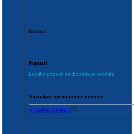
Polarizirane sunčane naočale
Fotokromatske sunčane naočale
Naočale s clip-on dodatkom
Dodaci
Dodaci za dioptrijske naočale
Poklon bonovi
Popusti
Loyalty popusti na dioptrijske naočale
Outlet dioptrijskih naočala
Virtualno isprobavanje naočala:
Virtualno ogledalo