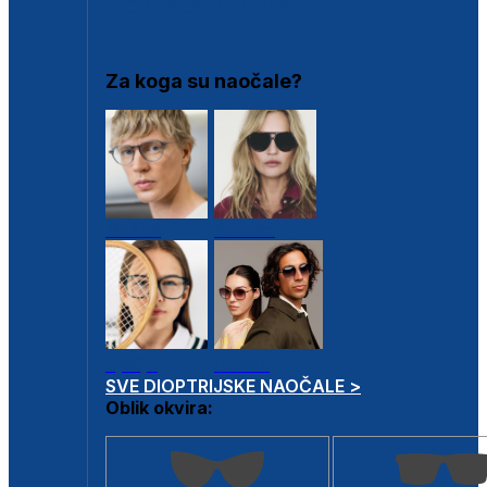
DIOPTRIJSKI OKVIRI
Za koga su naočale?
Muške
Ženske
Dječje
Unisex
SVE DIOPTRIJSKE NAOČALE >
Oblik okvira: