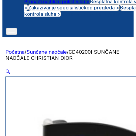
Pronađi najbližu polikliniku >
Besplatna kontrola 
>
Zakazivanje specijalističkog pregleda >
Bespla
Otvorena radna mjesta
kontrola sluha >
Početna
/
Sunčane naočale
/
CD40200I SUNČANE
NAOČALE CHRISTIAN DIOR
🔍