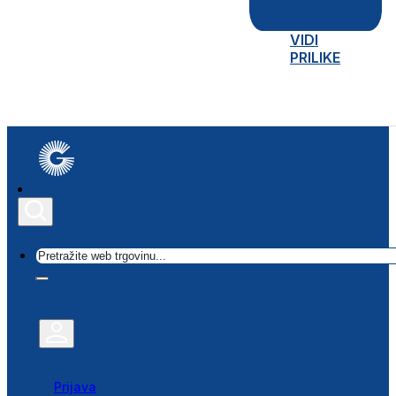
VIDI
PRILIKE
Traži
Prijava