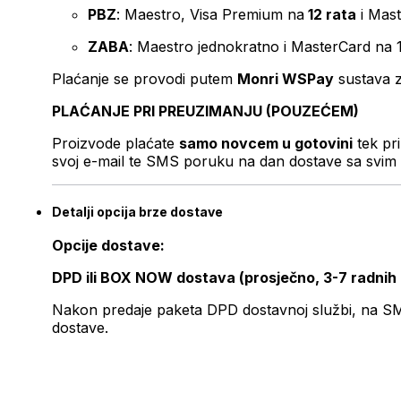
PBZ
: Maestro, Visa Premium na
12 rata
i Mas
ZABA
: Maestro jednokratno i MasterCard na 
Plaćanje se provodi putem
Monri WSPay
sustava z
PLAĆANJE PRI PREUZIMANJU (POUZEĆEM)
Proizvode plaćate
samo novcem u gotovini
tek pr
svoj e-mail te SMS poruku na dan dostave sa svim 
Detalji opcija brze dostave
Opcije dostave:
DPD ili BOX NOW dostava (prosječno, 3-7 radnih
Nakon predaje paketa DPD dostavnoj službi, na SMS 
dostave.