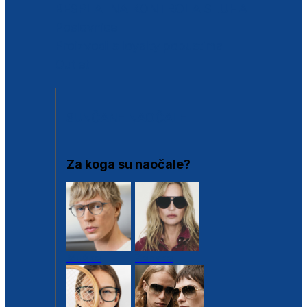
BESPLATNA KONTROLA SLUHA
Poslovnice
Proizvodi s loyalty popustima
Outlet
SUNČANE NAOČALE
Za koga su naočale?
Muške
Ženske