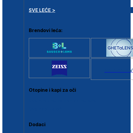
SVE LEĆE >
Brendovi leća:
SVI BRANDOV
Otopine i kapi za oči
Sve otopine za kontaktne leće
Sve kapi za oči
Dodaci