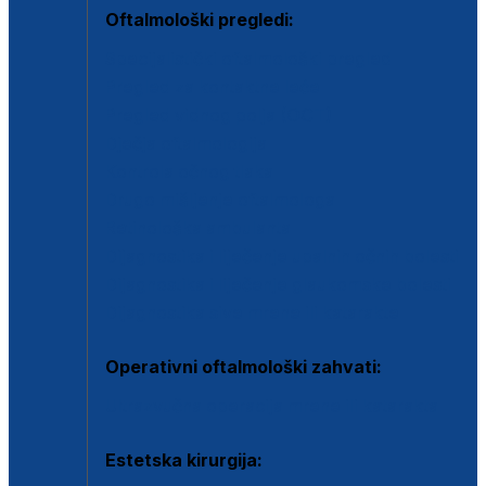
Oftalmološki pregledi:
Specijalistički oftalmološki pregled
Pregled za kontaktne leće
Pregled vidnog polja (OCT)
Dječja oftalmologija
Kontrola očnog tlaka
Drugo mišljenje oftalmologa
Retinološka ambulanta
Dijagnostika i liječenje upalnih očnih bolesti
Dijagnostika i liječenje glaukomske bolesti
Dijagnostika sive mrene ili katarakte
Operativni oftalmološki zahvati:
Ultrazvučna operacija mrene ili katarakta
Estetska kirurgija: