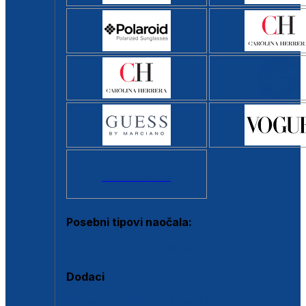
Svi brendovi >
Posebni tipovi naočala:
Okviri s clip-on dodatkom
Dodaci
Dodaci za dioptrijske naočale