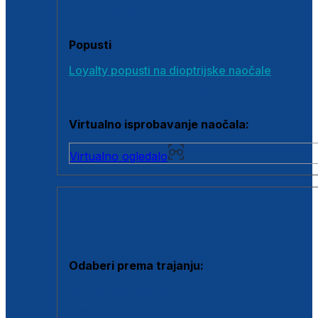
Poklon bonovi
Popusti
Loyalty popusti na dioptrijske naočale
Outlet dioptrijskih naočala
Virtualno isprobavanje naočala:
Virtualno ogledalo
KONTAKTNE LEĆE I OTOPINE
Odaberi prema trajanju:
Jednodnevne leće
Mjesečne leće