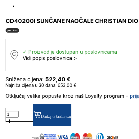
CD40200I SUNČANE NAOČALE CHRISTIAN DIO
premium
✓ Proizvod je dostupan u poslovnicama
Vidi popis poslovnica >
Snižena cijena:
522,40
€
Najniža cijena u 30 dana: 653,00 €
Otključaj velike popuste kroz naš Loyalty program –
pri
CD40200I SUNČANE
NAOČALE
Dodaj u košaricu
CHRISTIAN
DIOR
količina