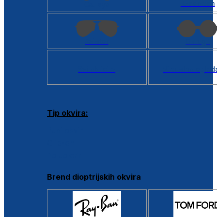
Kvadratan
Cat eye
Aviator
Okrugli
Svi oblici >
Virtualno ogled
Tip okvira:
Puni okvir
Clip-on
Poluokvir
Brend dioptrijskih okvira