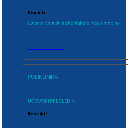
Popusti
Loyalty popusti na kontaktne leće i otopine
SVI PROIZVODI
POLIKLINIKA
UGOVORI PREGLED >
Kontakt:
0800 222 025