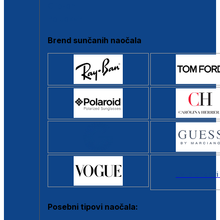
Clip-on
Poluokvir
Brend sunčanih naočala
Svi brendovi
Posebni tipovi naočala: