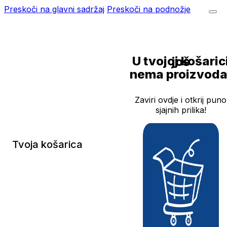
Preskoči na glavni sadržaj
Preskoči na podnožje
U tvojoj košarici još
nema proizvoda
Zaviri ovdje i otkrij puno
sjajnih prilika!
Tvoja košarica