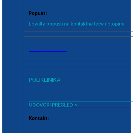
Popusti
Loyalty popusti na kontaktne leće i otopine
SVI PROIZVODI
POLIKLINIKA
UGOVORI PREGLED >
Kontakt:
0800 222 025