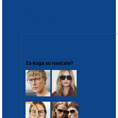
BESPLATNA KONTROLA SLUHA
Poslovnice
Proizvodi s loyalty popustima
Outlet
SUNČANE NAOČALE
Za koga su naočale?
Muške
Ženske