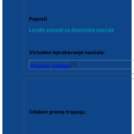
Poklon bonovi
Popusti
Loyalty popusti na dioptrijske naočale
Outlet dioptrijskih naočala
Virtualno isprobavanje naočala:
Virtualno ogledalo
KONTAKTNE LEĆE I OTOPINE
Odaberi prema trajanju:
Jednodnevne leće
Mjesečne leće