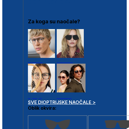
DIOPTRIJSKI OKVIRI
Za koga su naočale?
Muške
Ženske
Dječje
Unisex
SVE DIOPTRIJSKE NAOČALE >
Oblik okvira: