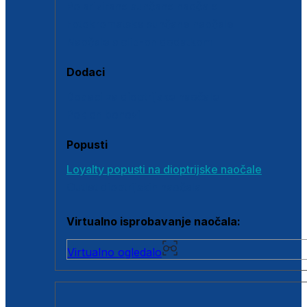
Polarizirane sunčane naočale
Fotokromatske sunčane naočale
Naočale s clip-on dodatkom
Dodaci
Dodaci za dioptrijske naočale
Poklon bonovi
Popusti
Loyalty popusti na dioptrijske naočale
Outlet dioptrijskih naočala
Virtualno isprobavanje naočala:
Virtualno ogledalo