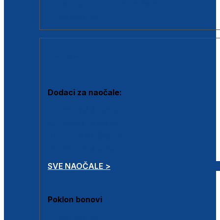
Dodaci za dioptrijske naočale
Poklon bonovi
DODACI
Dodaci za naočale:
Krpice za čišćenje
Kutijice za naočale
Sprejevi za čišćenje
Lančići za naočale
SVE NAOČALE >
Poklon bonovi
Poklon bonovi