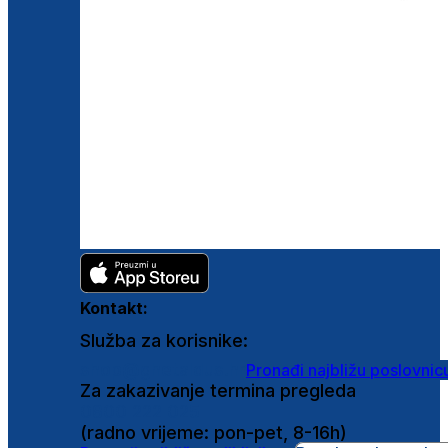
Kontakt:
Služba za korisnike:
shop@ghetaldus.hr
Pronađi najbližu poslovnic
Za zakazivanje termina pregleda
0800 222 025
(radno vrijeme: pon-pet, 8-16h)