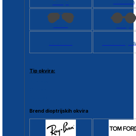
Kvadratan
Cat eye
Aviator
Okrugli
Svi oblici >
Virtualno ogled
Tip okvira:
Puni okvir
Clip-on
Poluokvir
Brend dioptrijskih okvira