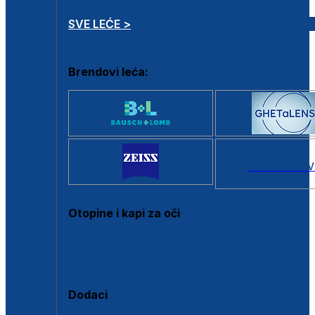
SVE LEĆE >
Brendovi leća:
SVI BRANDOV
Otopine i kapi za oči
Sve otopine za kontaktne leće
Sve kapi za oči
Dodaci