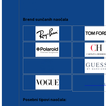
Clip-on
Poluokvir
Brend sunčanih naočala
Svi brendovi
Posebni tipovi naočala: