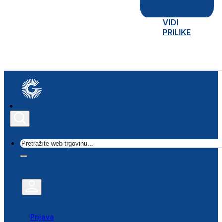
VIDI
PRILIKE
Traži
Prijava