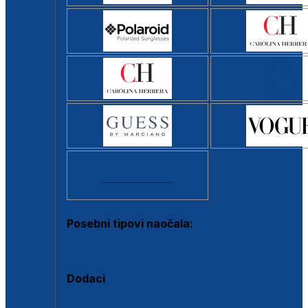
Svi brendovi >
Posebni tipovi naočala:
Okviri s clip-on dodatkom
Dodaci
Dodaci za dioptrijske naočale