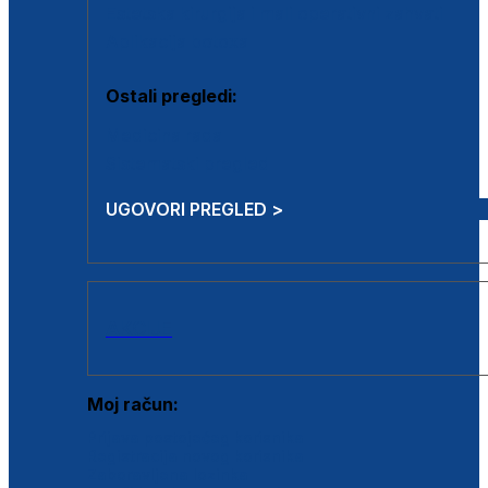
Estetska kirurgija i mali operativni zahvati
Aplikacija botoxa
Ostali pregledi:
Medicina rada
Sistematski pregled
UGOVORI PREGLED >
AKCIJE
Moj račun:
Prijava postojećeg korisnika
Registracija novog korisnika
Zaboravljena lozinka