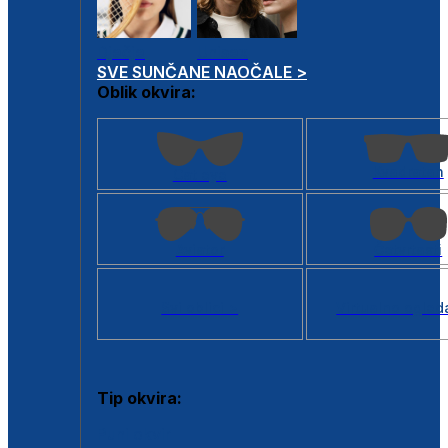
Dječje
Unisex
SVE SUNČANE NAOČALE >
Oblik okvira:
Kvadratan
Cat eye
Aviator
Četvrtasti
Svi oblici >
Virtualno ogled
Tip okvira:
Puni okvir