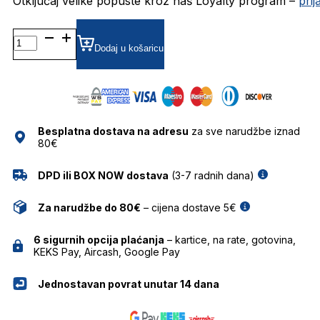
Otključaj velike popuste kroz naš Loyalty program –
pri
CL40294I SUNČANE
NAOČALE
Dodaj u košaricu
CELINE
količina
Besplatna dostava na adresu
za sve narudžbe iznad
80€
DPD ili BOX NOW dostava
(3-7 radnih dana)
Za narudžbe do 80€
– cijena dostave 5€
6 sigurnih opcija plaćanja
– kartice, na rate, gotovina,
KEKS Pay, Aircash, Google Pay
Jednostavan povrat unutar 14 dana