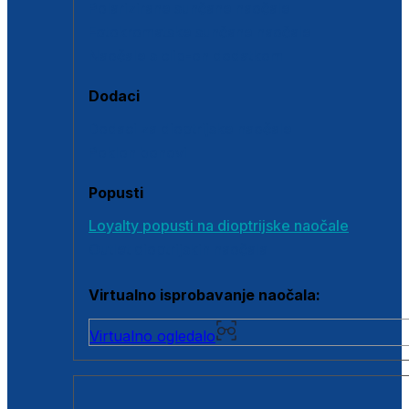
Polarizirane sunčane naočale
Fotokromatske sunčane naočale
Naočale s clip-on dodatkom
Dodaci
Dodaci za dioptrijske naočale
Poklon bonovi
Popusti
Loyalty popusti na dioptrijske naočale
Outlet dioptrijskih naočala
Virtualno isprobavanje naočala:
Virtualno ogledalo