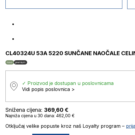
CL40324U 53A 5220 SUNČANE NAOČALE CELI
novo
premium
✓ Proizvod je dostupan u poslovnicama
Vidi popis poslovnica >
Snižena cijena:
369,60
€
Najniža cijena u 30 dana: 462,00 €
Otključaj velike popuste kroz naš Loyalty program –
pri