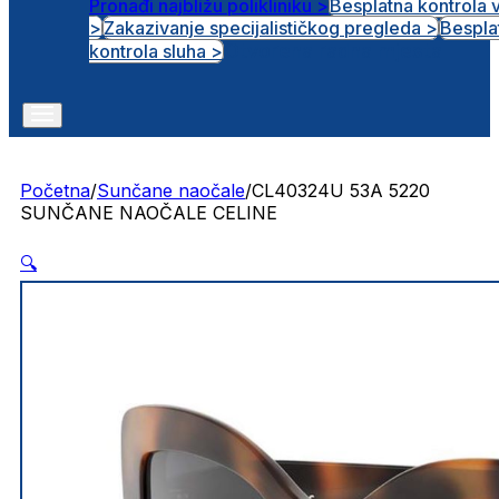
Pronađi najbližu polikliniku >
Besplatna kontrola 
>
Zakazivanje specijalističkog pregleda >
Bespla
Otvorena radna mjesta
kontrola sluha >
Početna
/
Sunčane naočale
/
CL40324U 53A 5220
SUNČANE NAOČALE CELINE
🔍