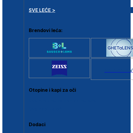
SVE LEĆE >
Brendovi leća:
SVI BRANDOV
Otopine i kapi za oči
Sve otopine za kontaktne leće
Sve kapi za oči
Dodaci