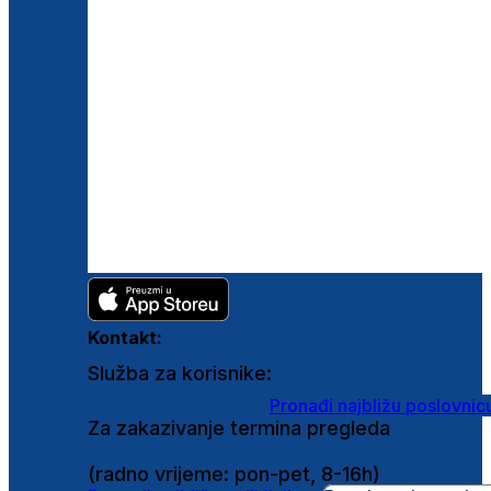
Kontakt:
Služba za korisnike:
shop@ghetaldus.hr
Pronađi najbližu poslovnic
Za zakazivanje termina pregleda
0800 222 025
(radno vrijeme: pon-pet, 8-16h)