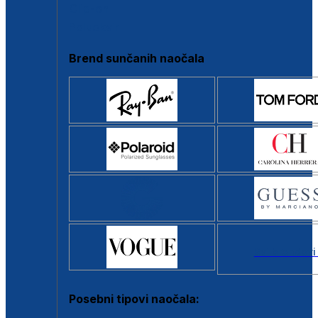
Clip-on
Poluokvir
Brend sunčanih naočala
Svi brendovi
Posebni tipovi naočala: