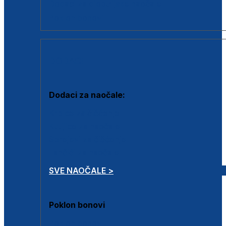
Dodaci za dioptrijske naočale
Poklon bonovi
DODACI
Dodaci za naočale:
Krpice za čišćenje
Kutijice za naočale
Sprejevi za čišćenje
Lančići za naočale
SVE NAOČALE >
Poklon bonovi
Poklon bonovi