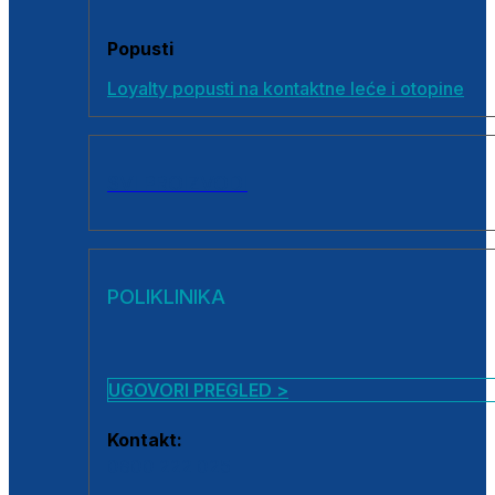
Popusti
Loyalty popusti na kontaktne leće i otopine
SVI PROIZVODI
POLIKLINIKA
UGOVORI PREGLED >
Kontakt:
0800 222 025