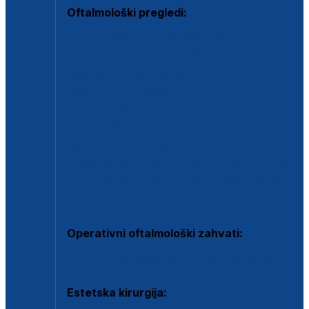
Oftalmološki pregledi:
Specijalistički oftalmološki pregled
Pregled za kontaktne leće
Pregled vidnog polja (OCT)
Dječja oftalmologija
Kontrola očnog tlaka
Drugo mišljenje oftalmologa
Retinološka ambulanta
Dijagnostika i liječenje upalnih očnih bolesti
Dijagnostika i liječenje glaukomske bolesti
Dijagnostika sive mrene ili katarakte
Operativni oftalmološki zahvati:
Ultrazvučna operacija mrene ili katarakta
Estetska kirurgija: