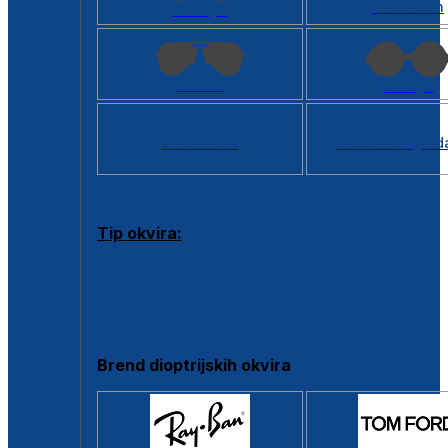
Kvadratan
Cat eye
Aviator
Okrugli
Svi oblici >
Virtualno ogled
Tip okvira:
Puni okvir
Clip-on
Poluokvir
Brend dioptrijskih okvira