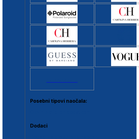
Svi brendovi >
Posebni tipovi naočala:
Okviri s clip-on dodatkom
Dodaci
Dodaci za dioptrijske naočale