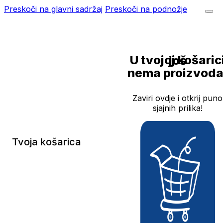
Preskoči na glavni sadržaj
Preskoči na podnožje
U tvojoj košarici još
nema proizvoda
Zaviri ovdje i otkrij puno
sjajnih prilika!
Tvoja košarica