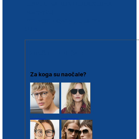
BESPLATNA KONTROLA SLUHA
Poslovnice
Proizvodi s loyalty popustima
Outlet
SUNČANE NAOČALE
Za koga su naočale?
Muške
Ženske