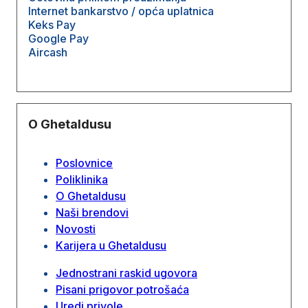
Internet bankarstvo / opća uplatnica
Keks Pay
Google Pay
Aircash
O Ghetaldusu
Poslovnice
Poliklinika
O Ghetaldusu
Naši brendovi
Novosti
Karijera u Ghetaldusu
Jednostrani raskid ugovora
Pisani prigovor potrošaća
Uredi privole