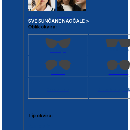
Dječje
Unisex
SVE SUNČANE NAOČALE >
Oblik okvira:
Kvadratan
Cat eye
Aviator
Četvrtasti
Svi oblici >
Virtualno ogled
Tip okvira:
Puni okvir