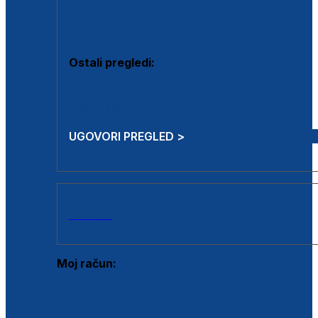
Estetska kirurgija i mali operativni zahvati
Aplikacija botoxa
Ostali pregledi:
Medicina rada
Sistematski pregled
UGOVORI PREGLED >
AKCIJE
Moj račun:
Prijava postojećeg korisnika
Registracija novog korisnika
Zaboravljena lozinka