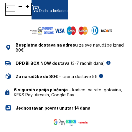
CL40324U
53A
Dodaj u košaricu
5220
SUNČANE
NAOČALE
CELINE
količina
Besplatna dostava na adresu
za sve narudžbe iznad
80€
DPD ili BOX NOW dostava
(3-7 radnih dana)
Za narudžbe do 80€
– cijena dostave 5€
6 sigurnih opcija plaćanja
– kartice, na rate, gotovina,
KEKS Pay, Aircash, Google Pay
Jednostavan povrat unutar 14 dana