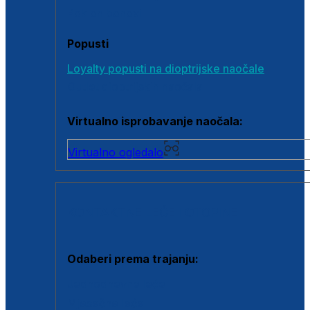
Poklon bonovi
Popusti
Loyalty popusti na dioptrijske naočale
Outlet dioptrijskih naočala
Virtualno isprobavanje naočala:
Virtualno ogledalo
KONTAKTNE LEĆE I OTOPINE
Odaberi prema trajanju:
Jednodnevne leće
Mjesečne leće