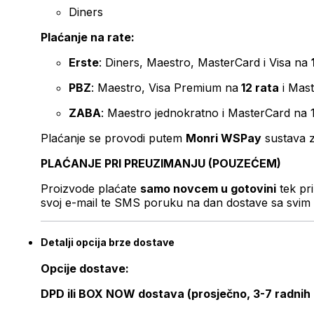
Diners
Plaćanje na rate:
Erste
: Diners, Maestro, MasterCard i Visa na
PBZ
: Maestro, Visa Premium na
12 rata
i Mas
ZABA
: Maestro jednokratno i MasterCard na 
Plaćanje se provodi putem
Monri WSPay
sustava z
PLAĆANJE PRI PREUZIMANJU (POUZEĆEM)
Proizvode plaćate
samo novcem u gotovini
tek pr
svoj e-mail te SMS poruku na dan dostave sa svim 
Detalji opcija brze dostave
Opcije dostave:
DPD ili BOX NOW dostava (prosječno, 3-7 radnih