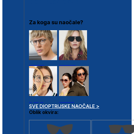
DIOPTRIJSKI OKVIRI
Za koga su naočale?
Muške
Ženske
Dječje
Unisex
SVE DIOPTRIJSKE NAOČALE >
Oblik okvira: