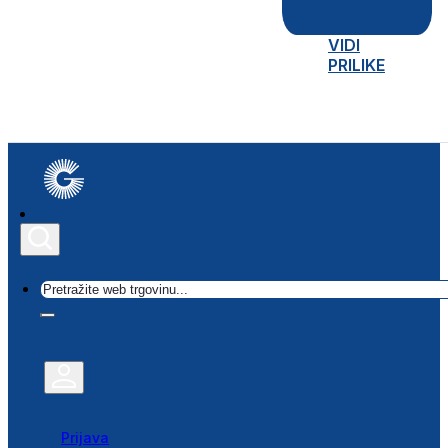
VIDI
PRILIKE
Traži
Prijava