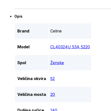
Opis
Brand
Celine
Model
CL40324U 53A 5220
Spol
Ženske
Veličina okvira
52
Veličina mosta
20
Duljina ručice
140