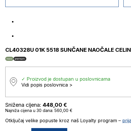
CL40328U 01K 5518 SUNČANE NAOČALE CELIN
novo
premium
✓ Proizvod je dostupan u poslovnicama
Vidi popis poslovnica >
Snižena cijena:
448,00
€
Najniža cijena u 30 dana: 560,00 €
Otključaj velike popuste kroz naš Loyalty program –
pri