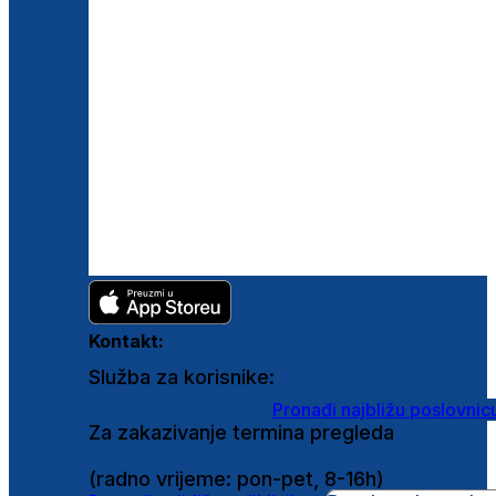
Kontakt:
Služba za korisnike:
shop@ghetaldus.hr
Pronađi najbližu poslovnic
Za zakazivanje termina pregleda
0800 222 025
(radno vrijeme: pon-pet, 8-16h)