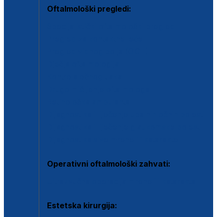
Oftalmološki pregledi:
Specijalistički oftalmološki pregled
Pregled za kontaktne leće
Pregled vidnog polja (OCT)
Dječja oftalmologija
Kontrola očnog tlaka
Drugo mišljenje oftalmologa
Retinološka ambulanta
Dijagnostika i liječenje upalnih očnih bolesti
Dijagnostika i liječenje glaukomske bolesti
Dijagnostika sive mrene ili katarakte
Operativni oftalmološki zahvati:
Ultrazvučna operacija mrene ili katarakta
Estetska kirurgija: