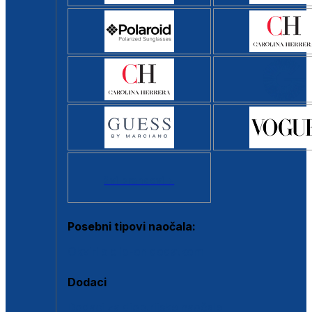
Svi brendovi >
Posebni tipovi naočala:
Okviri s clip-on dodatkom
Dodaci
Dodaci za dioptrijske naočale