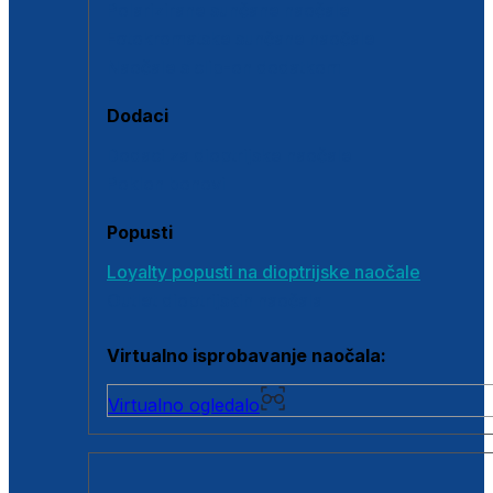
Polarizirane sunčane naočale
Fotokromatske sunčane naočale
Naočale s clip-on dodatkom
Dodaci
Dodaci za dioptrijske naočale
Poklon bonovi
Popusti
Loyalty popusti na dioptrijske naočale
Outlet dioptrijskih naočala
Virtualno isprobavanje naočala:
Virtualno ogledalo