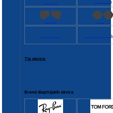
Kvadratan
Cat eye
Aviator
Okrugli
Svi oblici >
Virtualno ogled
Tip okvira:
Puni okvir
Clip-on
Poluokvir
Brend dioptrijskih okvira