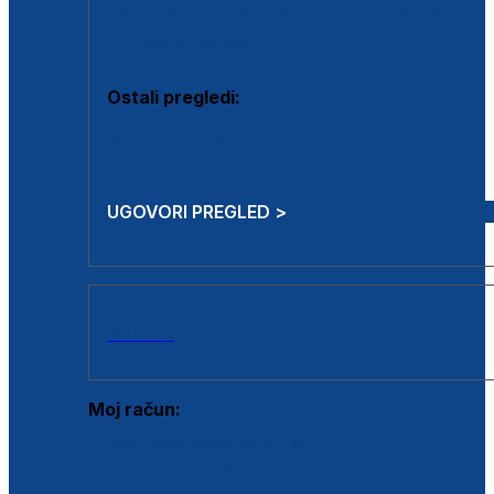
Estetska kirurgija i mali operativni zahvati
Aplikacija botoxa
Ostali pregledi:
Medicina rada
Sistematski pregled
UGOVORI PREGLED >
AKCIJE
Moj račun:
Prijava postojećeg korisnika
Registracija novog korisnika
Zaboravljena lozinka