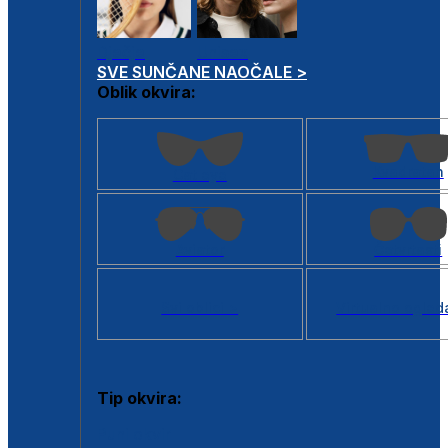
Dječje
Unisex
SVE SUNČANE NAOČALE >
Oblik okvira:
Kvadratan
Cat eye
Aviator
Četvrtasti
Svi oblici >
Virtualno ogled
Tip okvira:
Puni okvir