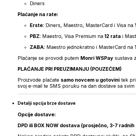
Diners
Plaćanje na rate:
Erste
: Diners, Maestro, MasterCard i Visa na
PBZ
: Maestro, Visa Premium na
12 rata
i Mas
ZABA
: Maestro jednokratno i MasterCard na 
Plaćanje se provodi putem
Monri WSPay
sustava z
PLAĆANJE PRI PREUZIMANJU (POUZEĆEM)
Proizvode plaćate
samo novcem u gotovini
tek pr
svoj e-mail te SMS poruku na dan dostave sa svim 
Detalji opcija brze dostave
Opcije dostave:
DPD ili BOX NOW dostava (prosječno, 3-7 radnih