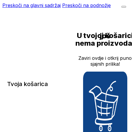
Preskoči na glavni sadržaj
Preskoči na podnožje
U tvojoj košarici još
nema proizvoda
Zaviri ovdje i otkrij puno
sjajnih prilika!
Tvoja košarica