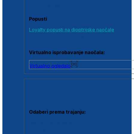
Poklon bonovi
Popusti
Loyalty popusti na dioptrijske naočale
Outlet dioptrijskih naočala
Virtualno isprobavanje naočala:
Virtualno ogledalo
KONTAKTNE LEĆE I OTOPINE
Odaberi prema trajanju:
Jednodnevne leće
Mjesečne leće