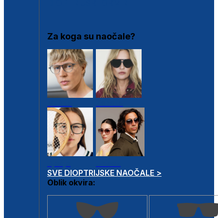
DIOPTRIJSKI OKVIRI
Za koga su naočale?
Muške
Ženske
Dječje
Unisex
SVE DIOPTRIJSKE NAOČALE >
Oblik okvira: