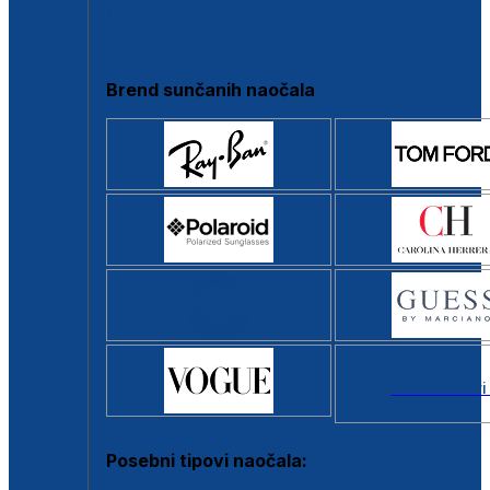
Clip-on
Poluokvir
Brend sunčanih naočala
Svi brendovi
Posebni tipovi naočala: