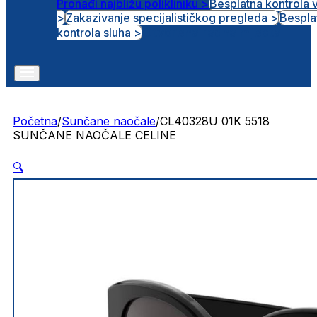
Pronađi najbližu polikliniku >
Besplatna kontrola 
>
Zakazivanje specijalističkog pregleda >
Bespla
Otvorena radna mjesta
kontrola sluha >
Početna
/
Sunčane naočale
/
CL40328U 01K 5518
SUNČANE NAOČALE CELINE
🔍