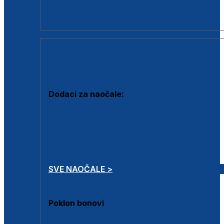
Dodaci za dioptrijske naočale
Poklon bonovi
DODACI
Dodaci za naočale:
Krpice za čišćenje
Kutijice za naočale
Sprejevi za čišćenje
Lančići za naočale
SVE NAOČALE >
Poklon bonovi
Poklon bonovi