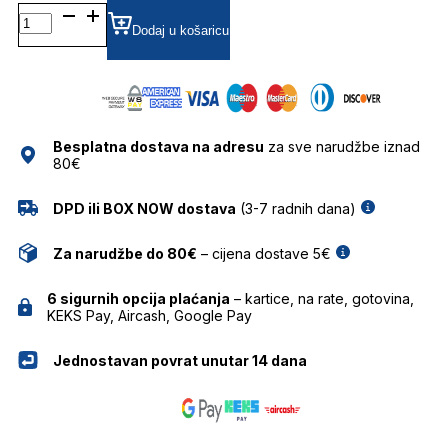
CL40328U
01K
Dodaj u košaricu
5518
SUNČANE
NAOČALE
CELINE
količina
Besplatna dostava na adresu
za sve narudžbe iznad
80€
DPD ili BOX NOW dostava
(3-7 radnih dana)
Za narudžbe do 80€
– cijena dostave 5€
6 sigurnih opcija plaćanja
– kartice, na rate, gotovina,
KEKS Pay, Aircash, Google Pay
Jednostavan povrat unutar 14 dana