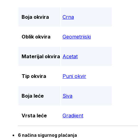
Boja okvira
Crna
Oblik okvira
Geometrijski
Materijal okvira
Acetat
Tip okvira
Puni okvir
Boja leće
Siva
Vrsta leće
Gradijent
6 načina sigurnog plaćanja