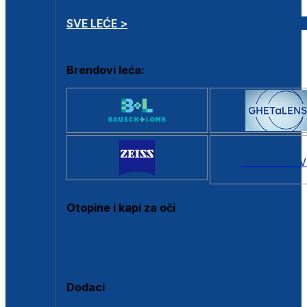
SVE LEĆE >
Brendovi leća:
SVI BRANDOV
Otopine i kapi za oči
Sve otopine za kontaktne leće
Sve kapi za oči
Dodaci