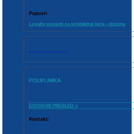
Popusti
Loyalty popusti na kontaktne leće i otopine
SVI PROIZVODI
POLIKLINIKA
UGOVORI PREGLED >
Kontakt:
0800 222 025