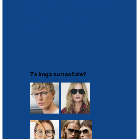
BESPLATNA KONTROLA SLUHA
Poslovnice
Proizvodi s loyalty popustima
Outlet
SUNČANE NAOČALE
Za koga su naočale?
Muške
Ženske