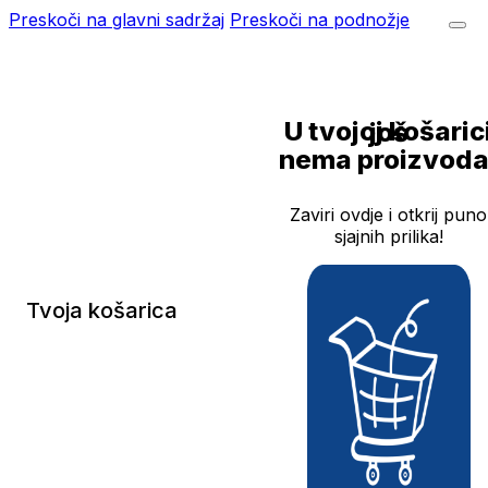
Preskoči na glavni sadržaj
Preskoči na podnožje
U tvojoj košarici još
nema proizvoda
Zaviri ovdje i otkrij puno
sjajnih prilika!
Tvoja košarica