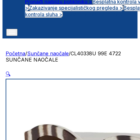
Pronađi najbližu polikliniku >
Besplatna kontrola 
>
Zakazivanje specijalističkog pregleda >
Bespla
Otvorena radna mjesta
kontrola sluha >
Početna
/
Sunčane naočale
/
CL40338U 99E 4722
SUNČANE NAOČALE
🔍