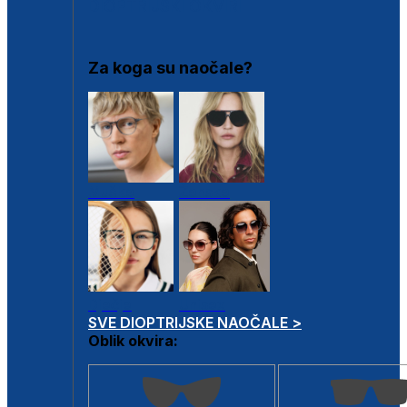
DIOPTRIJSKI OKVIRI
Za koga su naočale?
Muške
Ženske
Dječje
Unisex
SVE DIOPTRIJSKE NAOČALE >
Oblik okvira: