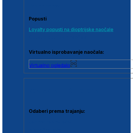
Poklon bonovi
Popusti
Loyalty popusti na dioptrijske naočale
Outlet dioptrijskih naočala
Virtualno isprobavanje naočala:
Virtualno ogledalo
KONTAKTNE LEĆE I OTOPINE
Odaberi prema trajanju:
Jednodnevne leće
Mjesečne leće