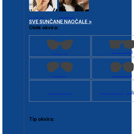
Dječje
Unisex
SVE SUNČANE NAOČALE >
Oblik okvira:
Kvadratan
Cat eye
Aviator
Četvrtasti
Svi oblici >
Virtualno ogled
Tip okvira:
Puni okvir