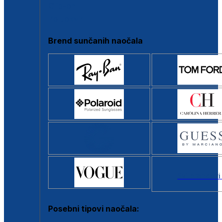
Clip-on
Poluokvir
Brend sunčanih naočala
Svi brendovi
Posebni tipovi naočala: