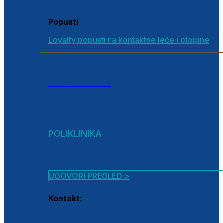
Popusti
Loyalty popusti na kontaktne leće i otopine
SVI PROIZVODI
POLIKLINIKA
UGOVORI PREGLED >
Kontakt:
0800 222 025