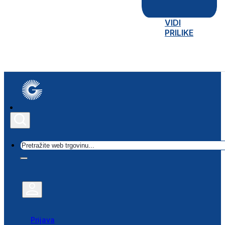
VIDI
PRILIKE
Traži
Prijava