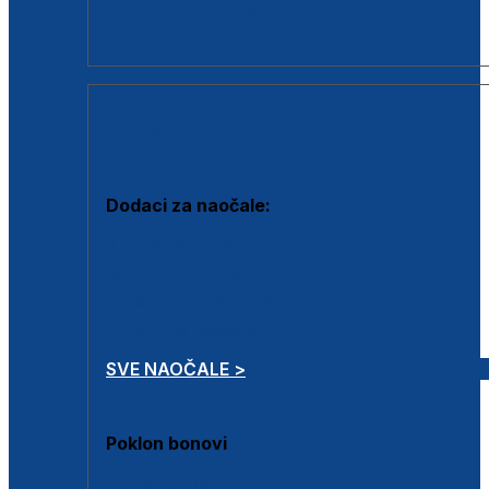
Dodaci za dioptrijske naočale
Poklon bonovi
DODACI
Dodaci za naočale:
Krpice za čišćenje
Kutijice za naočale
Sprejevi za čišćenje
Lančići za naočale
SVE NAOČALE >
Poklon bonovi
Poklon bonovi