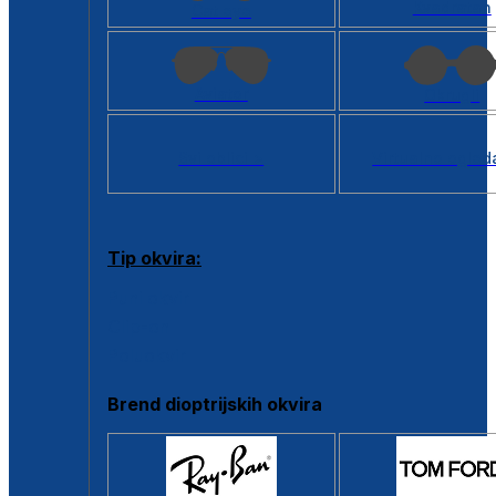
Kvadratan
Cat eye
Aviator
Okrugli
Svi oblici >
Virtualno ogled
Tip okvira:
Puni okvir
Clip-on
Poluokvir
Brend dioptrijskih okvira