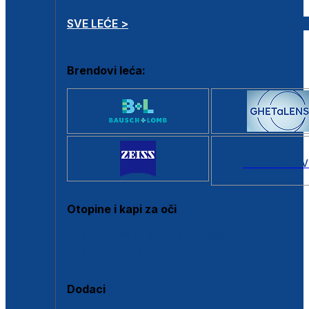
SVE LEĆE >
Brendovi leća:
SVI BRANDOV
Otopine i kapi za oči
Sve otopine za kontaktne leće
Sve kapi za oči
Dodaci