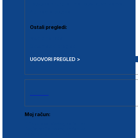
Estetska kirurgija i mali operativni zahvati
Aplikacija botoxa
Ostali pregledi:
Medicina rada
Sistematski pregled
UGOVORI PREGLED >
AKCIJE
Moj račun:
Prijava postojećeg korisnika
Registracija novog korisnika
Zaboravljena lozinka