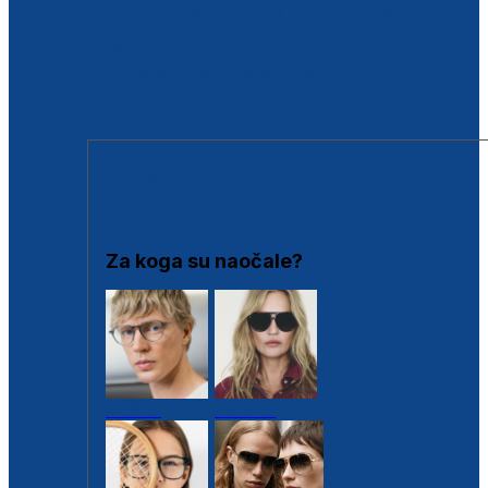
BESPLATNA KONTROLA SLUHA
Poslovnice
Proizvodi s loyalty popustima
Outlet
SUNČANE NAOČALE
Za koga su naočale?
Muške
Ženske