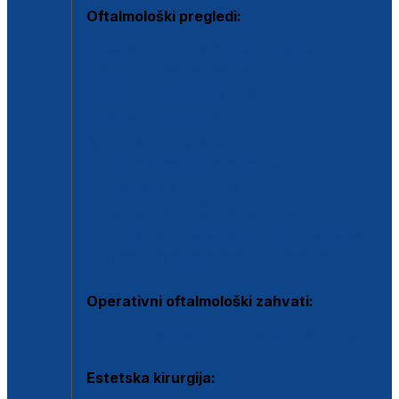
Oftalmološki pregledi:
Specijalistički oftalmološki pregled
Pregled za kontaktne leće
Pregled vidnog polja (OCT)
Dječja oftalmologija
Kontrola očnog tlaka
Drugo mišljenje oftalmologa
Retinološka ambulanta
Dijagnostika i liječenje upalnih očnih bolesti
Dijagnostika i liječenje glaukomske bolesti
Dijagnostika sive mrene ili katarakte
Operativni oftalmološki zahvati:
Ultrazvučna operacija mrene ili katarakta
Estetska kirurgija: