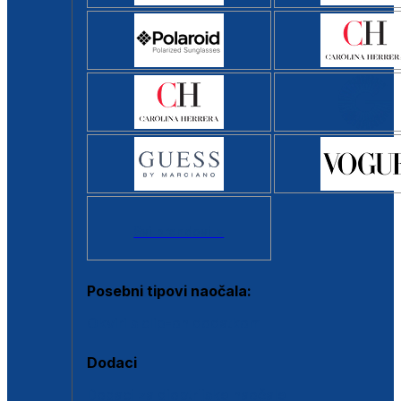
Svi brendovi >
Posebni tipovi naočala:
Okviri s clip-on dodatkom
Dodaci
Dodaci za dioptrijske naočale