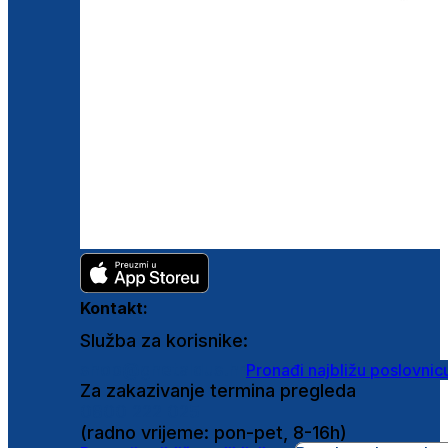
Kontakt:
Služba za korisnike:
shop@ghetaldus.hr
Pronađi najbližu poslovnic
Za zakazivanje termina pregleda
0800 222 025
(radno vrijeme: pon-pet, 8-16h)