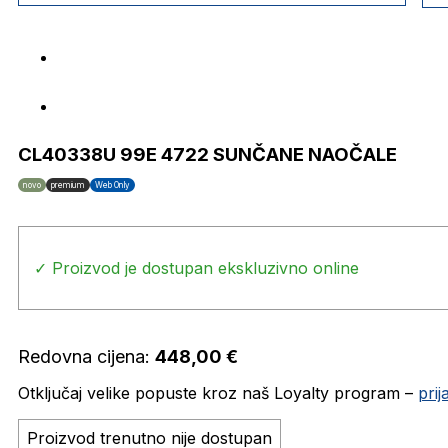
CL40338U 99E 4722 SUNČANE NAOČALE
novo
premium
Web Only
✓ Proizvod je dostupan ekskluzivno online
Redovna cijena:
448,00
€
Otključaj velike popuste kroz naš Loyalty program –
pri
Proizvod trenutno nije dostupan