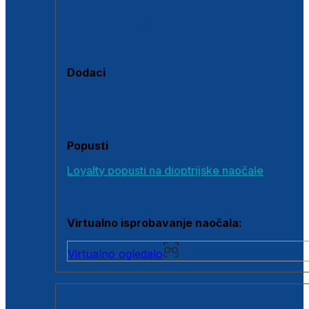
Polarizirane sunčane naočale
Fotokromatske sunčane naočale
Naočale s clip-on dodatkom
Dodaci
Dodaci za dioptrijske naočale
Poklon bonovi
Popusti
Loyalty popusti na dioptrijske naočale
Outlet dioptrijskih naočala
Virtualno isprobavanje naočala:
Virtualno ogledalo