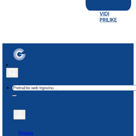
VIDI
PRILIKE
Traži
Prijava