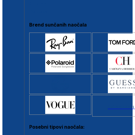
Clip-on
Poluokvir
Brend sunčanih naočala
Svi brendovi
Posebni tipovi naočala: