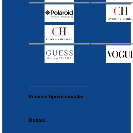
Svi brendovi >
Posebni tipovi naočala:
Okviri s clip-on dodatkom
Dodaci
Dodaci za dioptrijske naočale