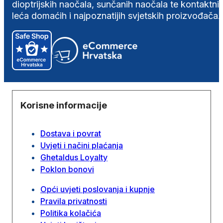
dioptrijskih naočala, sunčanih naočala te kontaktni
leća domaćih i najpoznatijih svjetskih proizvođača.
Korisne informacije
Dostava i povrat
Uvjeti i načini plaćanja
Ghetaldus Loyalty
Poklon bonovi
Opći uvjeti poslovanja i kupnje
Pravila privatnosti
Politika kolačića