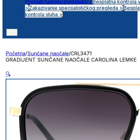
Pronađi najbližu polikliniku >
Besplatna kontrola 
>
Zakazivanje specijalističkog pregleda >
Bespla
Otvorena radna mjesta
kontrola sluha >
Početna
/
Sunčane naočale
/
CRL3471
GRADIJENT SUNČANE NAOČALE CAROLINA LEMKE
🔍