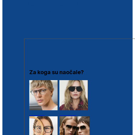
BESPLATNA KONTROLA SLUHA
Poslovnice
Proizvodi s loyalty popustima
Outlet
SUNČANE NAOČALE
Za koga su naočale?
Muške
Ženske