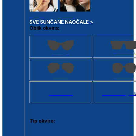
Dječje
Unisex
SVE SUNČANE NAOČALE >
Oblik okvira:
Kvadratan
Cat eye
Aviator
Četvrtasti
Svi oblici >
Virtualno ogled
Tip okvira:
Puni okvir