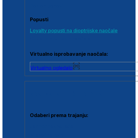
Poklon bonovi
Popusti
Loyalty popusti na dioptrijske naočale
Outlet dioptrijskih naočala
Virtualno isprobavanje naočala:
Virtualno ogledalo
KONTAKTNE LEĆE I OTOPINE
Odaberi prema trajanju:
Jednodnevne leće
Mjesečne leće