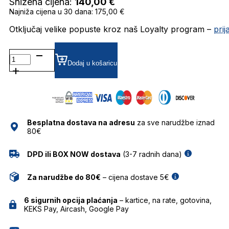
Snižena cijena:
140,00
€
Najniža cijena u 30 dana: 175,00 €
Otključaj velike popuste kroz naš Loyalty program –
pri
CRL3471
GRADIJENT SUNČANE
Dodaj u košaricu
NAOČALE
CAROLINA
LEMKE
količina
Besplatna dostava na adresu
za sve narudžbe iznad
80€
DPD ili BOX NOW dostava
(3-7 radnih dana)
Za narudžbe do 80€
– cijena dostave 5€
6 sigurnih opcija plaćanja
– kartice, na rate, gotovina,
KEKS Pay, Aircash, Google Pay