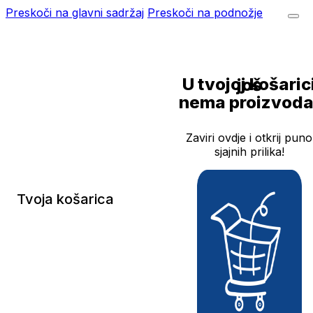
Preskoči na glavni sadržaj
Preskoči na podnožje
U tvojoj košarici još
nema proizvoda
Zaviri ovdje i otkrij puno
sjajnih prilika!
Tvoja košarica