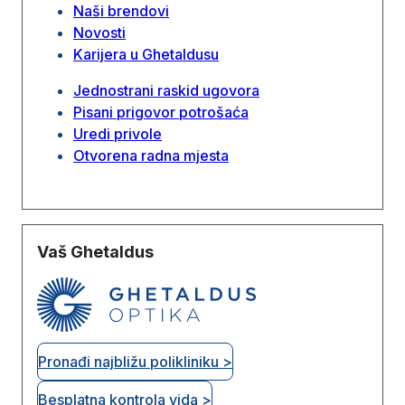
Naši brendovi
Novosti
Karijera u Ghetaldusu
Jednostrani raskid ugovora
Pisani prigovor potrošaća
Uredi privole
Otvorena radna mjesta
Vaš Ghetaldus
Pronađi najbližu polikliniku >
Besplatna kontrola vida >