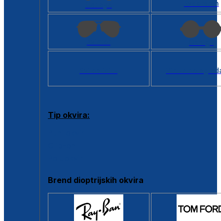
Kvadratan
Cat eye
Aviator
Okrugli
Svi oblici >
Virtualno ogled
Tip okvira:
Puni okvir
Clip-on
Poluokvir
Brend dioptrijskih okvira