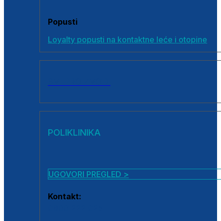
Popusti
Loyalty popusti na kontaktne leće i otopine
SVI PROIZVODI
POLIKLINIKA
UGOVORI PREGLED >
Kontakt:
0800 222 025