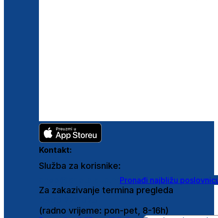
Kontakt:
Služba za korisnike:
shop@ghetaldus.hr
Pronađi najbližu poslovnic
Za zakazivanje termina pregleda
0800 222 025
(radno vrijeme: pon-pet, 8-16h)