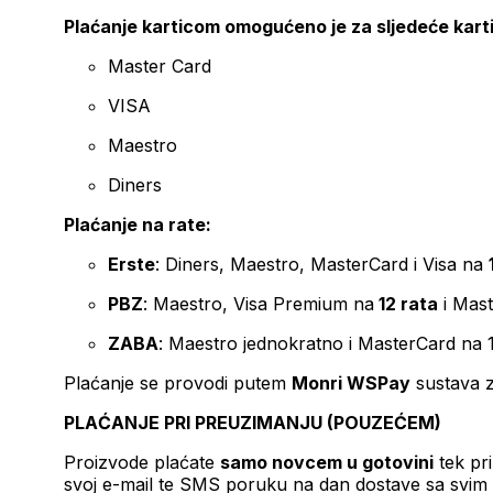
Plaćanje karticom omogućeno je za sljedeće kart
Master Card
VISA
Maestro
Diners
Plaćanje na rate:
Erste
: Diners, Maestro, MasterCard i Visa na
PBZ
: Maestro, Visa Premium na
12 rata
i Mas
ZABA
: Maestro jednokratno i MasterCard na 
Plaćanje se provodi putem
Monri WSPay
sustava z
PLAĆANJE PRI PREUZIMANJU (POUZEĆEM)
Proizvode plaćate
samo novcem u gotovini
tek pr
svoj e-mail te SMS poruku na dan dostave sa svim 