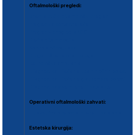
Oftalmološki pregledi:
Specijalistički oftalmološki pregled
Pregled za kontaktne leće
Pregled vidnog polja (OCT)
Dječja oftalmologija
Kontrola očnog tlaka
Drugo mišljenje oftalmologa
Retinološka ambulanta
Dijagnostika i liječenje upalnih očnih bolesti
Dijagnostika i liječenje glaukomske bolesti
Dijagnostika sive mrene ili katarakte
Operativni oftalmološki zahvati:
Ultrazvučna operacija mrene ili katarakta
Estetska kirurgija: