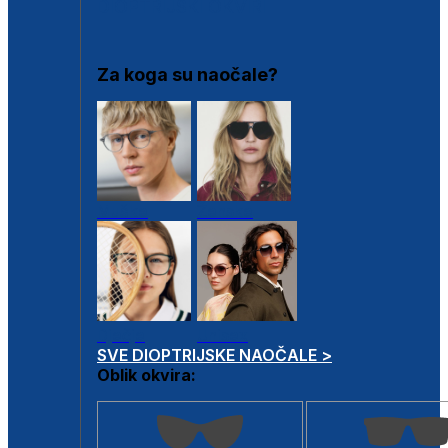
DIOPTRIJSKI OKVIRI
Za koga su naočale?
Muške
Ženske
Dječje
Unisex
SVE DIOPTRIJSKE NAOČALE >
Oblik okvira: