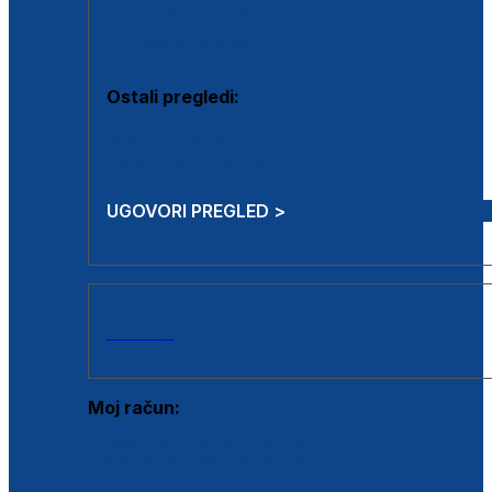
Estetska kirurgija i mali operativni zahvati
Aplikacija botoxa
Ostali pregledi:
Medicina rada
Sistematski pregled
UGOVORI PREGLED >
AKCIJE
Moj račun:
Prijava postojećeg korisnika
Registracija novog korisnika
Zaboravljena lozinka