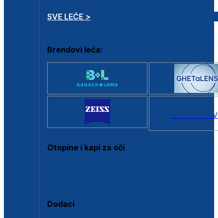
SVE LEĆE >
Brendovi leća:
SVI BRANDOV
Otopine i kapi za oči
Sve otopine za kontaktne leće
Sve kapi za oči
Dodaci