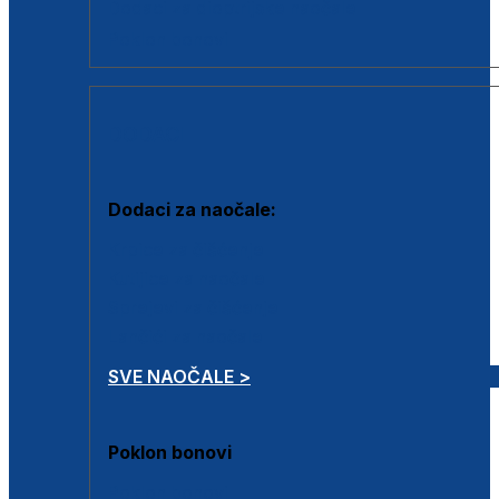
Dodaci za dioptrijske naočale
Poklon bonovi
DODACI
Dodaci za naočale:
Krpice za čišćenje
Kutijice za naočale
Sprejevi za čišćenje
Lančići za naočale
SVE NAOČALE >
Poklon bonovi
Poklon bonovi