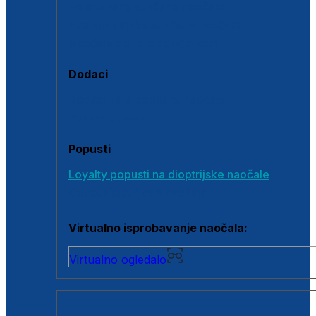
Polarizirane sunčane naočale
Fotokromatske sunčane naočale
Naočale s clip-on dodatkom
Dodaci
Dodaci za dioptrijske naočale
Poklon bonovi
Popusti
Loyalty popusti na dioptrijske naočale
Outlet dioptrijskih naočala
Virtualno isprobavanje naočala:
Virtualno ogledalo