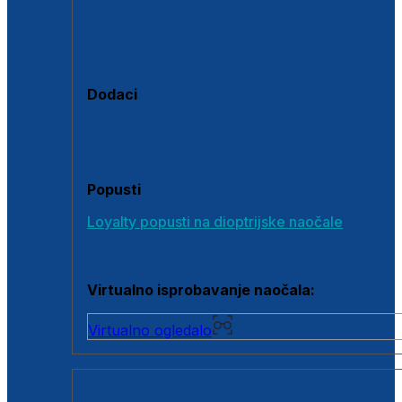
Polarizirane sunčane naočale
Fotokromatske sunčane naočale
Naočale s clip-on dodatkom
Dodaci
Dodaci za dioptrijske naočale
Poklon bonovi
Popusti
Loyalty popusti na dioptrijske naočale
Outlet dioptrijskih naočala
Virtualno isprobavanje naočala:
Virtualno ogledalo