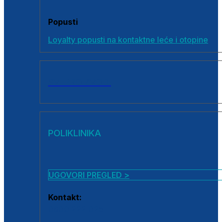
Popusti
Loyalty popusti na kontaktne leće i otopine
SVI PROIZVODI
POLIKLINIKA
UGOVORI PREGLED >
Kontakt:
0800 222 025