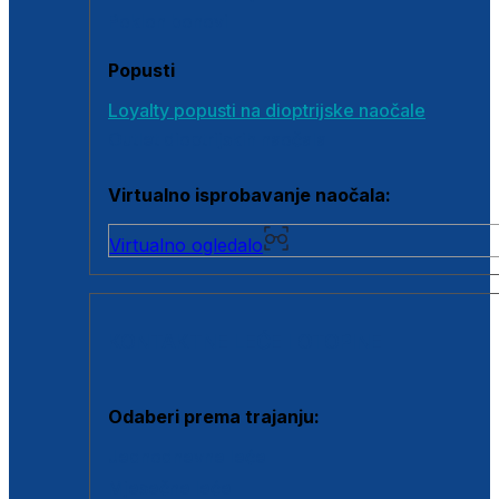
Poklon bonovi
Popusti
Loyalty popusti na dioptrijske naočale
Outlet dioptrijskih naočala
Virtualno isprobavanje naočala:
Virtualno ogledalo
KONTAKTNE LEĆE I OTOPINE
Odaberi prema trajanju:
Jednodnevne leće
Mjesečne leće