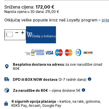
Snižena cijena:
172,00
€
Najniža cijena u 30 dana: 215,00 €
Otključaj velike popuste kroz naš Loyalty program –
pri
CRL9311
GRADIJENT SUNČANE
Dodaj u košaricu
NAOČALE
CAROLINA
LEMKE
količina
Besplatna dostava na adresu
za sve narudžbe iznad
80€
DPD ili BOX NOW dostava
(3-7 radnih dana)
Za narudžbe do 80€
– cijena dostave 5€
6 sigurnih opcija plaćanja
– kartice, na rate, gotovina,
KEKS Pay, Aircash, Google Pay