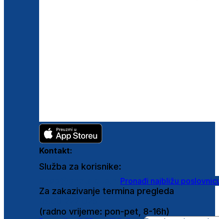
Kontakt:
Služba za korisnike:
shop@ghetaldus.hr
Pronađi najbližu poslovnic
Za zakazivanje termina pregleda
0800 222 025
(radno vrijeme: pon-pet, 8-16h)