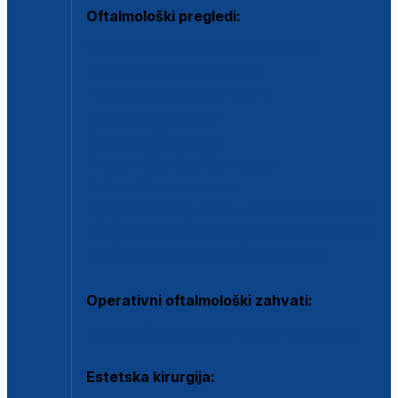
Oftalmološki pregledi:
Specijalistički oftalmološki pregled
Pregled za kontaktne leće
Pregled vidnog polja (OCT)
Dječja oftalmologija
Kontrola očnog tlaka
Drugo mišljenje oftalmologa
Retinološka ambulanta
Dijagnostika i liječenje upalnih očnih bolesti
Dijagnostika i liječenje glaukomske bolesti
Dijagnostika sive mrene ili katarakte
Operativni oftalmološki zahvati:
Ultrazvučna operacija mrene ili katarakta
Estetska kirurgija: