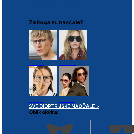
DIOPTRIJSKI OKVIRI
Za koga su naočale?
Muške
Ženske
Dječje
Unisex
SVE DIOPTRIJSKE NAOČALE >
Oblik okvira: