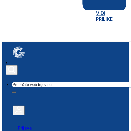
VIDI
PRILIKE
Traži
Prijava