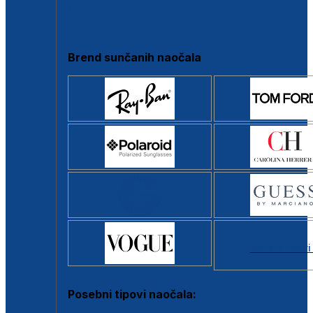
Clip-on
Poluokvir
Brend sunčanih naočala
Svi brendovi
Posebni tipovi naočala: