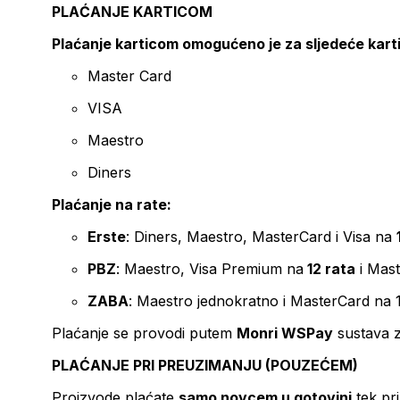
PLAĆANJE KARTICOM
Plaćanje karticom omogućeno je za sljedeće kart
Master Card
VISA
Maestro
Diners
Plaćanje na rate:
Erste
: Diners, Maestro, MasterCard i Visa na
PBZ
: Maestro, Visa Premium na
12 rata
i Mas
ZABA
: Maestro jednokratno i MasterCard na 
Plaćanje se provodi putem
Monri WSPay
sustava z
PLAĆANJE PRI PREUZIMANJU (POUZEĆEM)
Proizvode plaćate
samo novcem u gotovini
tek pr