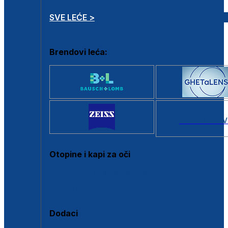
SVE LEĆE >
Brendovi leća:
SVI BRANDOV
Otopine i kapi za oči
Sve otopine za kontaktne leće
Sve kapi za oči
Dodaci