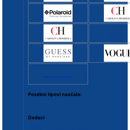
Svi brendovi >
Posebni tipovi naočala:
Okviri s clip-on dodatkom
Dodaci
Dodaci za dioptrijske naočale