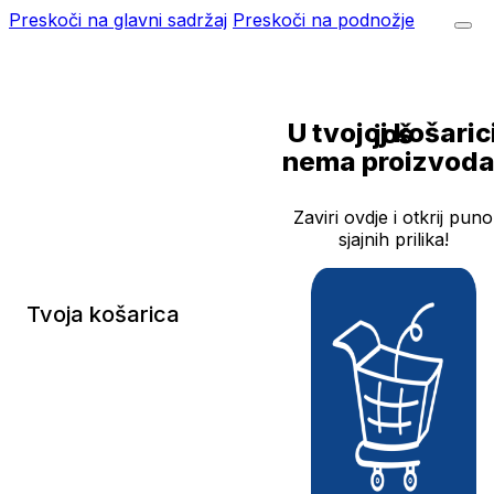
Preskoči na glavni sadržaj
Preskoči na podnožje
U tvojoj košarici još
nema proizvoda
Zaviri ovdje i otkrij puno
sjajnih prilika!
Tvoja košarica