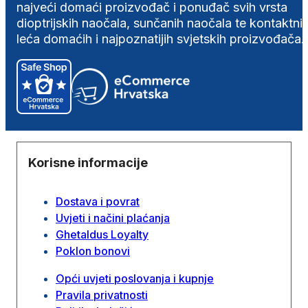
najveći domaći proizvođač i ponuđač svih vrsta
dioptrijskih naočala, sunčanih naočala te kontaktni
leća domaćih i najpoznatijih svjetskih proizvođača.
Korisne informacije
Dostava i povrat
Uvjeti i načini plaćanja
Ghetaldus Loyalty
Poklon bonovi
Opći uvjeti poslovanja i kupnje
Pravila privatnosti