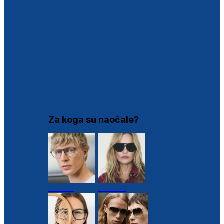
BESPLATNA KONTROLA SLUHA
Poslovnice
Proizvodi s loyalty popustima
Outlet
SUNČANE NAOČALE
Za koga su naočale?
Muške
Ženske