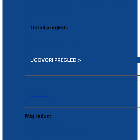
Estetska kirurgija i mali operativni zahvati
Aplikacija botoxa
Ostali pregledi:
Medicina rada
Sistematski pregled
UGOVORI PREGLED >
AKCIJE
Moj račun:
Prijava postojećeg korisnika
Registracija novog korisnika
Zaboravljena lozinka