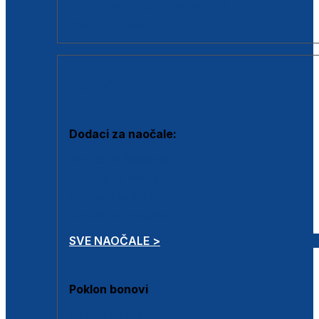
Dodaci za dioptrijske naočale
Poklon bonovi
DODACI
Dodaci za naočale:
Krpice za čišćenje
Kutijice za naočale
Sprejevi za čišćenje
Lančići za naočale
SVE NAOČALE >
Poklon bonovi
Poklon bonovi