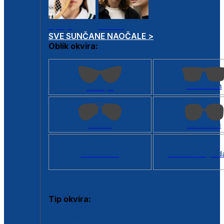
Dječje
Unisex
SVE SUNČANE NAOČALE >
Oblik okvira:
Kvadratan
Cat eye
Aviator
Četvrtasti
Svi oblici >
Virtualno ogled
Tip okvira:
Puni okvir