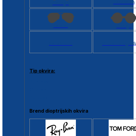
Kvadratan
Cat eye
Aviator
Okrugli
Svi oblici >
Virtualno ogled
Tip okvira:
Puni okvir
Clip-on
Poluokvir
Brend dioptrijskih okvira