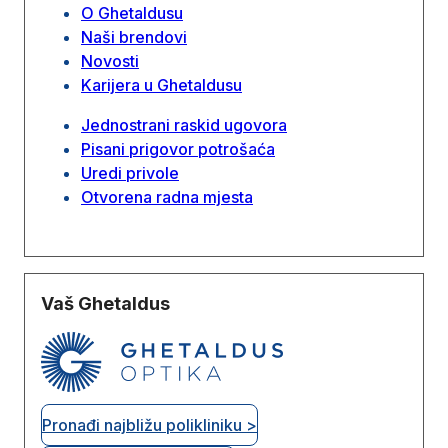
O Ghetaldusu
Naši brendovi
Novosti
Karijera u Ghetaldusu
Jednostrani raskid ugovora
Pisani prigovor potrošaća
Uredi privole
Otvorena radna mjesta
Vaš Ghetaldus
Pronađi najbližu polikliniku >