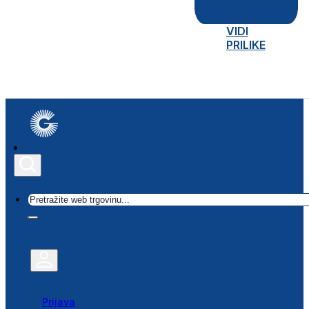
VIDI
PRILIKE
Traži
Prijava