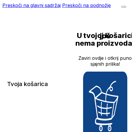
Preskoči na glavni sadržaj
Preskoči na podnožje
U tvojoj košarici još
nema proizvoda
Zaviri ovdje i otkrij puno
sjajnih prilika!
Tvoja košarica