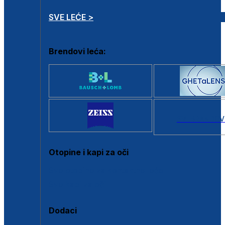
SVE LEĆE >
Brendovi leća:
SVI BRANDOV
Otopine i kapi za oči
Sve otopine za kontaktne leće
Sve kapi za oči
Dodaci