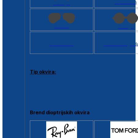
Kvadratan
Cat eye
Aviator
Okrugli
Svi oblici >
Virtualno ogled
Tip okvira:
Puni okvir
Clip-on
Poluokvir
Brend dioptrijskih okvira