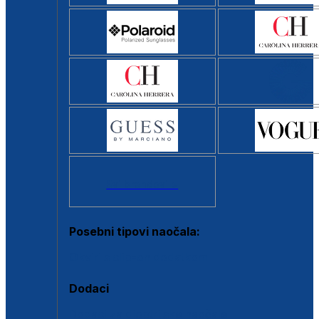
Svi brendovi >
Posebni tipovi naočala:
Okviri s clip-on dodatkom
Dodaci
Dodaci za dioptrijske naočale