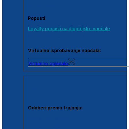
Poklon bonovi
Popusti
Loyalty popusti na dioptrijske naočale
Outlet dioptrijskih naočala
Virtualno isprobavanje naočala:
Virtualno ogledalo
KONTAKTNE LEĆE I OTOPINE
Odaberi prema trajanju:
Jednodnevne leće
Mjesečne leće