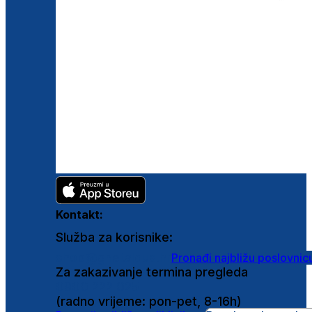
Kontakt:
Služba za korisnike:
shop@ghetaldus.hr
Pronađi najbližu poslovnic
Za zakazivanje termina pregleda
0800 222 025
(radno vrijeme: pon-pet, 8-16h)