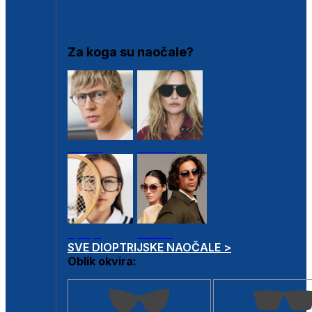
DIOPTRIJSKI OKVIRI
Za koga su naočale?
Muške
Ženske
Dječje
Unisex
SVE DIOPTRIJSKE NAOČALE >
Oblik okvira: