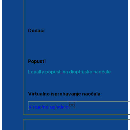
Polarizirane sunčane naočale
Fotokromatske sunčane naočale
Naočale s clip-on dodatkom
Dodaci
Dodaci za dioptrijske naočale
Poklon bonovi
Popusti
Loyalty popusti na dioptrijske naočale
Outlet dioptrijskih naočala
Virtualno isprobavanje naočala:
Virtualno ogledalo