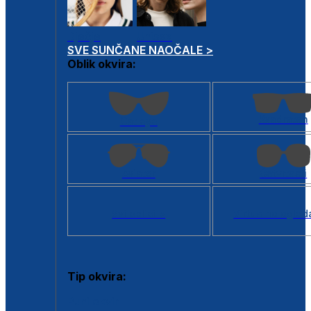
Dječje
Unisex
SVE SUNČANE NAOČALE >
Oblik okvira:
Kvadratan
Cat eye
Aviator
Četvrtasti
Svi oblici >
Virtualno ogled
Tip okvira:
Puni okvir