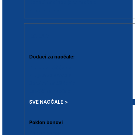
Dodaci za dioptrijske naočale
Poklon bonovi
DODACI
Dodaci za naočale:
Krpice za čišćenje
Kutijice za naočale
Sprejevi za čišćenje
Lančići za naočale
SVE NAOČALE >
Poklon bonovi
Poklon bonovi