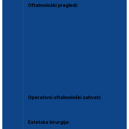
Oftalmološki pregledi:
Specijalistički oftalmološki pregled
Pregled za kontaktne leće
Pregled vidnog polja (OCT)
Dječja oftalmologija
Kontrola očnog tlaka
Drugo mišljenje oftalmologa
Retinološka ambulanta
Dijagnostika i liječenje upalnih očnih bolesti
Dijagnostika i liječenje glaukomske bolesti
Dijagnostika sive mrene ili katarakte
Operativni oftalmološki zahvati:
Ultrazvučna operacija mrene ili katarakta
Estetska kirurgija: