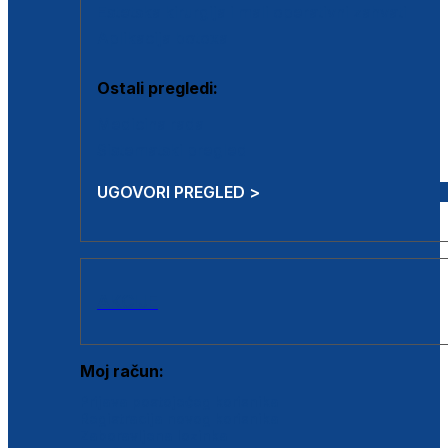
Estetska kirurgija i mali operativni zahvati
Aplikacija botoxa
Ostali pregledi:
Medicina rada
Sistematski pregled
UGOVORI PREGLED >
AKCIJE
Moj račun:
Prijava postojećeg korisnika
Registracija novog korisnika
Zaboravljena lozinka