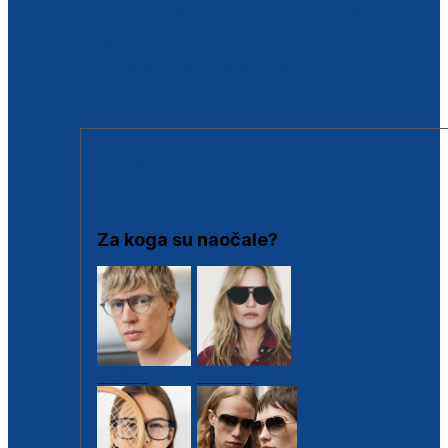
BESPLATNA KONTROLA SLUHA
Poslovnice
Proizvodi s loyalty popustima
Outlet
SUNČANE NAOČALE
Za koga su naočale?
Muške
Ženske