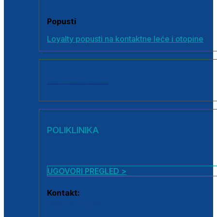
Popusti
Loyalty popusti na kontaktne leće i otopine
SVI PROIZVODI
POLIKLINIKA
UGOVORI PREGLED >
Kontakt:
0800 222 025