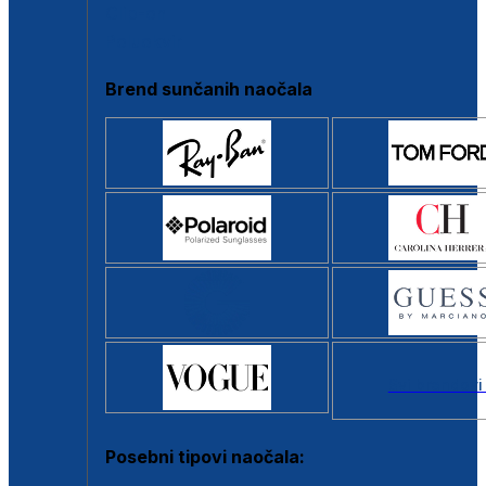
Clip-on
Poluokvir
Brend sunčanih naočala
Svi brendovi
Posebni tipovi naočala: