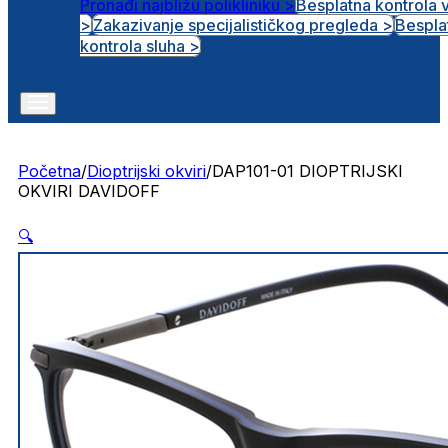
Pronađi najbližu polikliniku >
Besplatna kontrola 
>
Zakazivanje specijalističkog pregleda >
Bespla
Otvorena radna mjesta
kontrola sluha >
Početna
/
Dioptrijski okviri
/
DAP101-01 DIOPTRIJSKI
OKVIRI DAVIDOFF
🔍