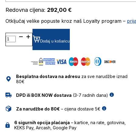
Redovna cijena:
292,00
€
Otključaj velike popuste kroz naš Loyalty program –
pri
DAP101-
01 DIOPTRIJSKI
Dodaj u košaricu
OKVIRI
DAVIDOFF
količina
Besplatna dostava na adresu
za sve narudžbe iznad
80€
DPD ili BOX NOW dostava
(3-7 radnih dana)
Za narudžbe do 80€
– cijena dostave 5€
6 sigurnih opcija plaćanja
– kartice, na rate, gotovina,
KEKS Pay, Aircash, Google Pay