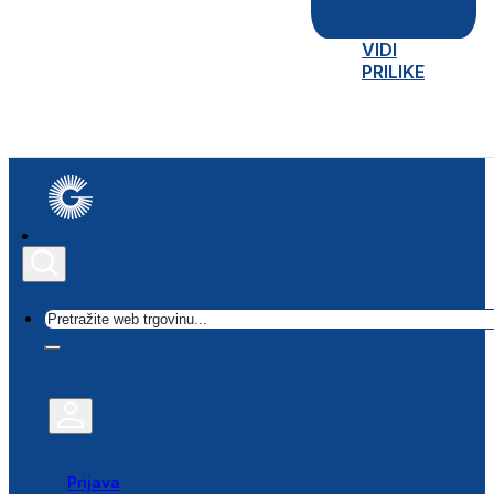
VIDI
PRILIKE
Traži
Prijava