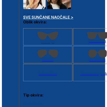
Dječje
Unisex
SVE SUNČANE NAOČALE >
Oblik okvira:
Kvadratan
Cat eye
Aviator
Četvrtasti
Svi oblici >
Virtualno ogled
Tip okvira:
Puni okvir