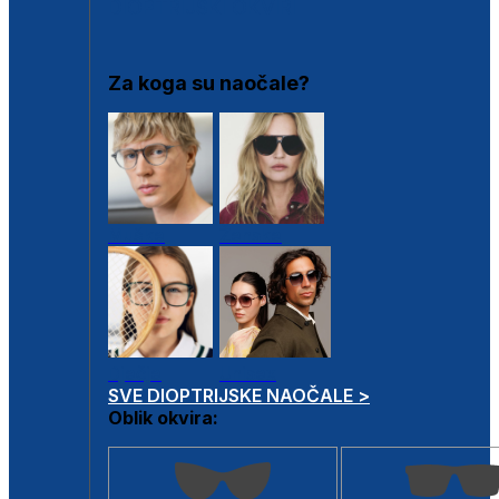
DIOPTRIJSKI OKVIRI
Za koga su naočale?
Muške
Ženske
Dječje
Unisex
SVE DIOPTRIJSKE NAOČALE >
Oblik okvira: