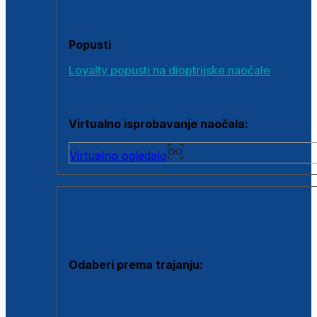
Poklon bonovi
Popusti
Loyalty popusti na dioptrijske naočale
Outlet dioptrijskih naočala
Virtualno isprobavanje naočala:
Virtualno ogledalo
KONTAKTNE LEĆE I OTOPINE
Odaberi prema trajanju:
Jednodnevne leće
Mjesečne leće