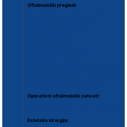
Oftalmološki pregledi:
Specijalistički oftalmološki pregled
Pregled za kontaktne leće
Pregled vidnog polja (OCT)
Dječja oftalmologija
Kontrola očnog tlaka
Drugo mišljenje oftalmologa
Retinološka ambulanta
Dijagnostika i liječenje upalnih očnih bolesti
Dijagnostika i liječenje glaukomske bolesti
Dijagnostika sive mrene ili katarakte
Operativni oftalmološki zahvati:
Ultrazvučna operacija mrene ili katarakta
Estetska kirurgija: