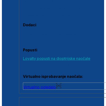
Polarizirane sunčane naočale
Fotokromatske sunčane naočale
Naočale s clip-on dodatkom
Dodaci
Dodaci za dioptrijske naočale
Poklon bonovi
Popusti
Loyalty popusti na dioptrijske naočale
Outlet dioptrijskih naočala
Virtualno isprobavanje naočala:
Virtualno ogledalo