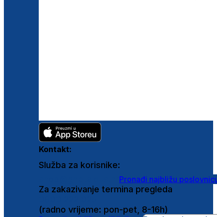
Kontakt:
Služba za korisnike:
shop@ghetaldus.hr
Pronađi najbližu poslovnic
Za zakazivanje termina pregleda
0800 222 025
(radno vrijeme: pon-pet, 8-16h)