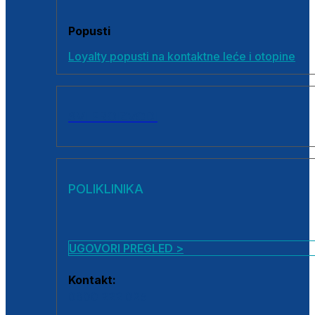
Popusti
Loyalty popusti na kontaktne leće i otopine
SVI PROIZVODI
POLIKLINIKA
UGOVORI PREGLED >
Kontakt:
0800 222 025