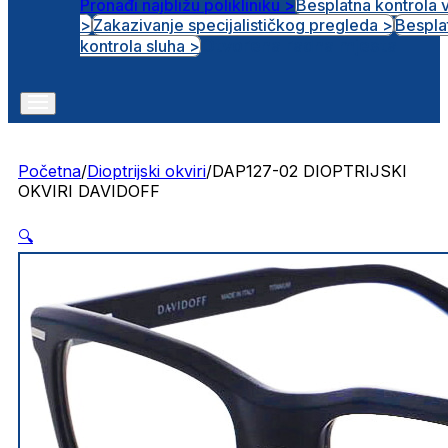
Pronađi najbližu polikliniku >
Besplatna kontrola 
>
Zakazivanje specijalističkog pregleda >
Bespla
Otvorena radna mjesta
kontrola sluha >
Početna
/
Dioptrijski okviri
/
DAP127-02 DIOPTRIJSKI
OKVIRI DAVIDOFF
🔍