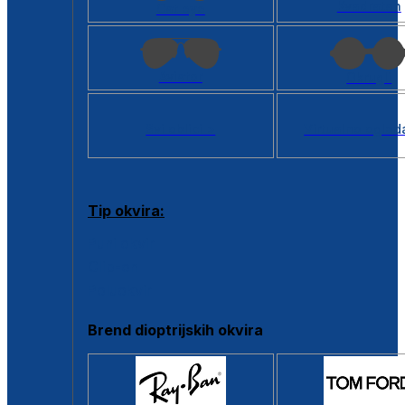
Kvadratan
Cat eye
Aviator
Okrugli
Svi oblici >
Virtualno ogled
Tip okvira:
Puni okvir
Clip-on
Poluokvir
Brend dioptrijskih okvira