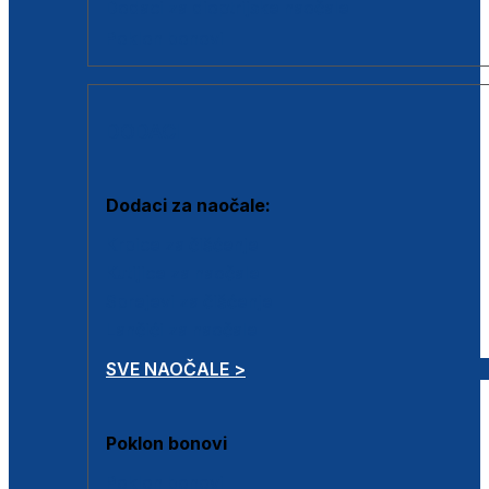
Dodaci za dioptrijske naočale
Poklon bonovi
DODACI
Dodaci za naočale:
Krpice za čišćenje
Kutijice za naočale
Sprejevi za čišćenje
Lančići za naočale
SVE NAOČALE >
Poklon bonovi
Poklon bonovi