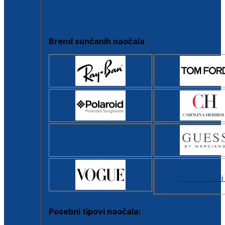
Clip-on
Poluokvir
Brend sunčanih naočala
Svi brendovi
Posebni tipovi naočala: