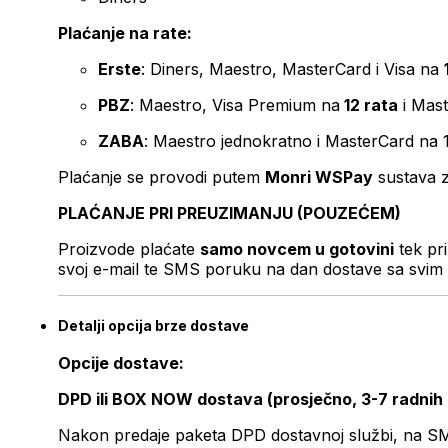
Plaćanje na rate:
Erste
: Diners, Maestro, MasterCard i Visa na
PBZ
: Maestro, Visa Premium na
12 rata
i Mas
ZABA
: Maestro jednokratno i MasterCard na 
Plaćanje se provodi putem
Monri WSPay
sustava z
PLAĆANJE PRI PREUZIMANJU (POUZEĆEM)
Proizvode plaćate
samo novcem u gotovini
tek pr
svoj e-mail te SMS poruku na dan dostave sa svim 
Detalji opcija brze dostave
Opcije dostave:
DPD ili BOX NOW dostava (prosječno, 3-7 radnih
Nakon predaje paketa DPD dostavnoj službi, na SMS 