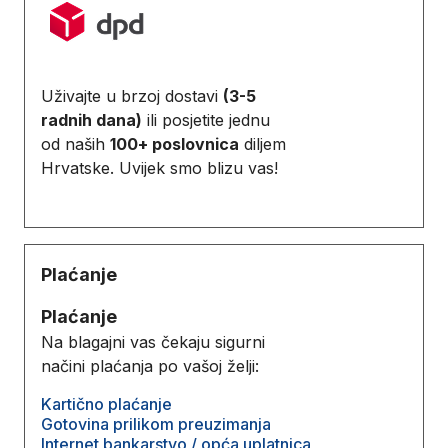
Uživajte u brzoj dostavi
(3-5
radnih dana)
ili posjetite jednu
od naših
100+ poslovnica
diljem
Hrvatske. Uvijek smo blizu vas!
Plaćanje
Plaćanje
Na blagajni vas čekaju sigurni
načini plaćanja po vašoj želji:
Kartično plaćanje
Gotovina prilikom preuzimanja
Internet bankarstvo / opća uplatnica