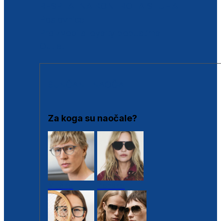
BESPLATNA KONTROLA SLUHA
Poslovnice
Proizvodi s loyalty popustima
Outlet
SUNČANE NAOČALE
Za koga su naočale?
Muške
Ženske