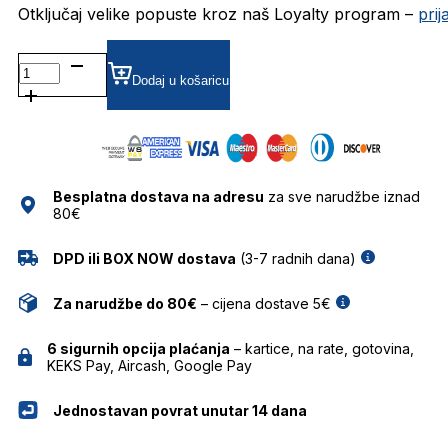
Otključaj velike popuste kroz naš Loyalty program –
pri
DAP127-
02 DIOPTRIJSKI
Dodaj u košaricu
OKVIRI
DAVIDOFF
količina
Besplatna dostava na adresu
za sve narudžbe iznad
80€
DPD ili BOX NOW dostava
(3-7 radnih dana)
Za narudžbe do 80€
– cijena dostave 5€
6 sigurnih opcija plaćanja
– kartice, na rate, gotovina,
KEKS Pay, Aircash, Google Pay
Jednostavan povrat unutar 14 dana