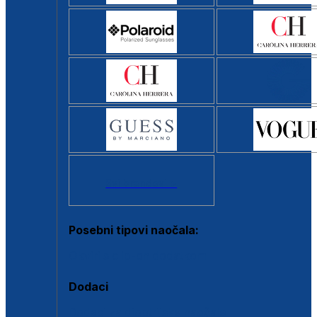
Svi brendovi >
Posebni tipovi naočala:
Okviri s clip-on dodatkom
Dodaci
Dodaci za dioptrijske naočale