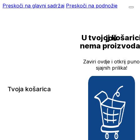
Preskoči na glavni sadržaj
Preskoči na podnožje
U tvojoj košarici još
nema proizvoda
Zaviri ovdje i otkrij puno
sjajnih prilika!
Tvoja košarica