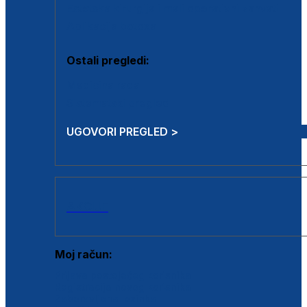
Estetska kirurgija i mali operativni zahvati
Aplikacija botoxa
Ostali pregledi:
Medicina rada
Sistematski pregled
UGOVORI PREGLED >
AKCIJE
Moj račun:
Prijava postojećeg korisnika
Registracija novog korisnika
Zaboravljena lozinka