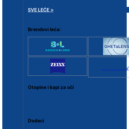
SVE LEĆE >
Brendovi leća:
SVI BRANDOV
Otopine i kapi za oči
Sve otopine za kontaktne leće
Sve kapi za oči
Dodaci