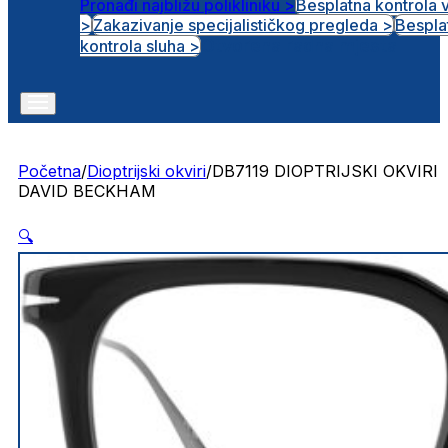
Pronađi najbližu polikliniku >
Besplatna kontrola 
>
Zakazivanje specijalističkog pregleda >
Bespla
Otvorena radna mjesta
kontrola sluha >
Početna
/
Dioptrijski okviri
/
DB7119 DIOPTRIJSKI OKVIRI
DAVID BECKHAM
🔍