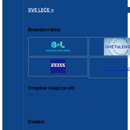
SVE LEĆE >
Brendovi leća:
SVI BRANDOV
Otopine i kapi za oči
Sve otopine za kontaktne leće
Sve kapi za oči
Dodaci