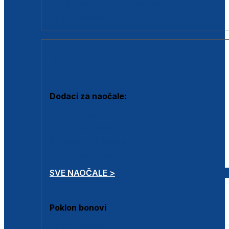
Dodaci za dioptrijske naočale
Poklon bonovi
DODACI
Dodaci za naočale:
Krpice za čišćenje
Kutijice za naočale
Sprejevi za čišćenje
Lančići za naočale
SVE NAOČALE >
Poklon bonovi
Poklon bonovi