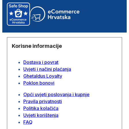
Korisne informacije
Dostava i povrat
Uvjeti i načini plaćanja
Ghetaldus Loyalty
Poklon bonovi
Opći uvjeti poslovanja i kupnje
Pravila privatnosti
Politika kolačića
Uvjeti korištenja
FAQ