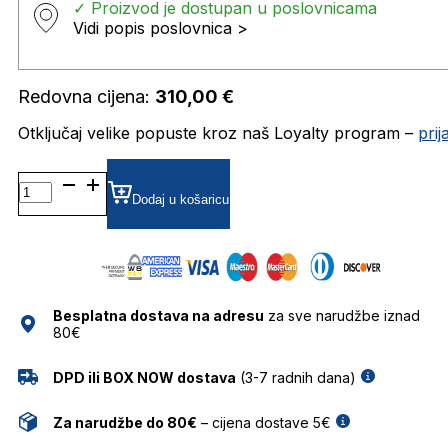
✓ Proizvod je dostupan u poslovnicama
Vidi popis poslovnica >
Redovna cijena:
310,00
€
Otključaj velike popuste kroz naš Loyalty program –
pri
DB7119 DIOPTRIJSKI
OKVIRI
Dodaj u košaricu
DAVID
BECKHAM
količina
Besplatna dostava na adresu
za sve narudžbe iznad
80€
DPD ili BOX NOW dostava
(3-7 radnih dana)
Za narudžbe do 80€
– cijena dostave 5€