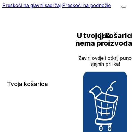
Preskoči na glavni sadržaj
Preskoči na podnožje
U tvojoj košarici još
nema proizvoda
Zaviri ovdje i otkrij puno
sjajnih prilika!
Tvoja košarica