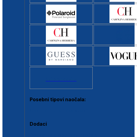
Svi brendovi >
Posebni tipovi naočala:
Okviri s clip-on dodatkom
Dodaci
Dodaci za dioptrijske naočale