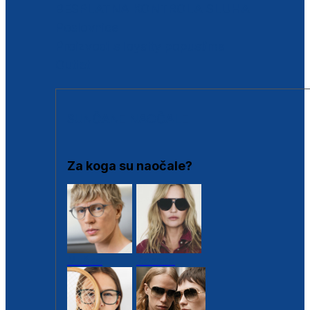
BESPLATNA KONTROLA SLUHA
Poslovnice
Proizvodi s loyalty popustima
Outlet
SUNČANE NAOČALE
Za koga su naočale?
Muške
Ženske