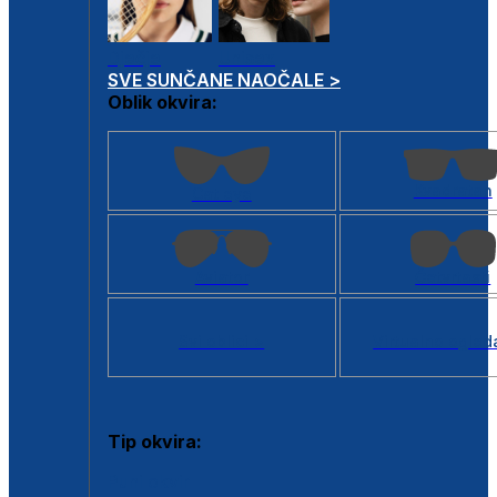
Dječje
Unisex
SVE SUNČANE NAOČALE >
Oblik okvira:
Kvadratan
Cat eye
Aviator
Četvrtasti
Svi oblici >
Virtualno ogled
Tip okvira:
Puni okvir