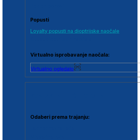
Poklon bonovi
Popusti
Loyalty popusti na dioptrijske naočale
Outlet dioptrijskih naočala
Virtualno isprobavanje naočala:
Virtualno ogledalo
KONTAKTNE LEĆE I OTOPINE
Odaberi prema trajanju:
Jednodnevne leće
Mjesečne leće