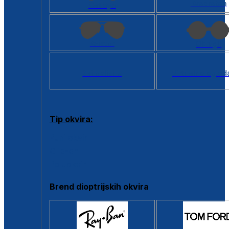
Kvadratan
Cat eye
Aviator
Okrugli
Svi oblici >
Virtualno ogled
Tip okvira:
Puni okvir
Clip-on
Poluokvir
Brend dioptrijskih okvira