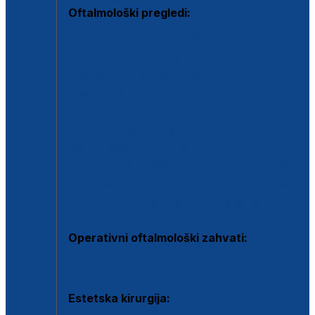
Oftalmološki pregledi:
Specijalistički oftalmološki pregled
Pregled za kontaktne leće
Pregled vidnog polja (OCT)
Dječja oftalmologija
Kontrola očnog tlaka
Drugo mišljenje oftalmologa
Retinološka ambulanta
Dijagnostika i liječenje upalnih očnih bolesti
Dijagnostika i liječenje glaukomske bolesti
Dijagnostika sive mrene ili katarakte
Operativni oftalmološki zahvati:
Ultrazvučna operacija mrene ili katarakta
Estetska kirurgija: