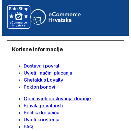
Korisne informacije
Dostava i povrat
Uvjeti i načini plaćanja
Ghetaldus Loyalty
Poklon bonovi
Opći uvjeti poslovanja i kupnje
Pravila privatnosti
Politika kolačića
Uvjeti korištenja
FAQ