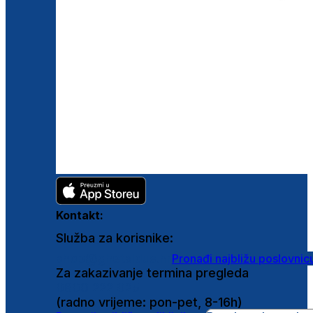
Kontakt:
Služba za korisnike:
shop@ghetaldus.hr
Pronađi najbližu poslovnic
Za zakazivanje termina pregleda
0800 222 025
(radno vrijeme: pon-pet, 8-16h)