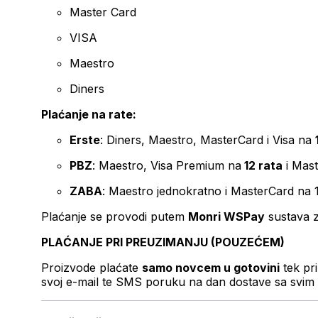
Master Card
VISA
Maestro
Diners
Plaćanje na rate:
Erste
: Diners, Maestro, MasterCard i Visa na
PBZ
: Maestro, Visa Premium na
12 rata
i Mas
ZABA
: Maestro jednokratno i MasterCard na 
Plaćanje se provodi putem
Monri WSPay
sustava z
PLAĆANJE PRI PREUZIMANJU (POUZEĆEM)
Proizvode plaćate
samo novcem u gotovini
tek pr
svoj e-mail te SMS poruku na dan dostave sa svim 