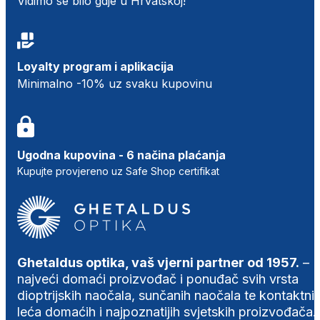
Vidimo se bilo gdje u Hrvatskoj!
Loyalty program i aplikacija
Minimalno -10% uz svaku kupovinu
Ugodna kupovina - 6 načina plaćanja
Kupujte provjereno uz Safe Shop certifikat
Ghetaldus optika, vaš vjerni partner od 1957.
–
najveći domaći proizvođač i ponuđač svih vrsta
dioptrijskih naočala, sunčanih naočala te kontaktni
leća domaćih i najpoznatijih svjetskih proizvođača.