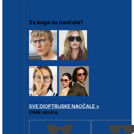
DIOPTRIJSKI OKVIRI
Za koga su naočale?
Muške
Ženske
Dječje
Unisex
SVE DIOPTRIJSKE NAOČALE >
Oblik okvira: