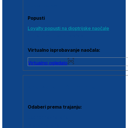
Poklon bonovi
Popusti
Loyalty popusti na dioptrijske naočale
Outlet dioptrijskih naočala
Virtualno isprobavanje naočala:
Virtualno ogledalo
KONTAKTNE LEĆE I OTOPINE
Odaberi prema trajanju:
Jednodnevne leće
Mjesečne leće