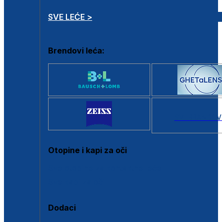
SVE LEĆE >
Brendovi leća:
SVI BRANDOV
Otopine i kapi za oči
Sve otopine za kontaktne leće
Sve kapi za oči
Dodaci