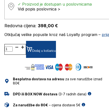
✓ Proizvod je dostupan u poslovnicama
Vidi popis poslovnica >
Redovna cijena:
398,00
€
Otključaj velike popuste kroz naš Loyalty program –
pri
DB7122 DIOPTRIJSKI
OKVIRI
Dodaj u košaricu
DAVID
BECKHAM
količina
Besplatna dostava na adresu
za sve narudžbe iznad
80€
DPD ili BOX NOW dostava
(3-7 radnih dana)
Za narudžbe do 80€
– cijena dostave 5€