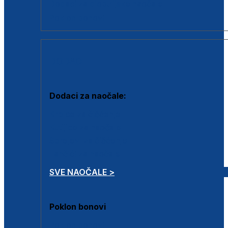
Dodaci za dioptrijske naočale
Poklon bonovi
DODACI
Dodaci za naočale:
Krpice za čišćenje
Kutijice za naočale
Sprejevi za čišćenje
Lančići za naočale
SVE NAOČALE >
Poklon bonovi
Poklon bonovi