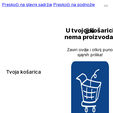
Preskoči na glavni sadržaj
Preskoči na podnožje
U tvojoj košarici još
nema proizvoda
Zaviri ovdje i otkrij puno
sjajnih prilika!
Tvoja košarica