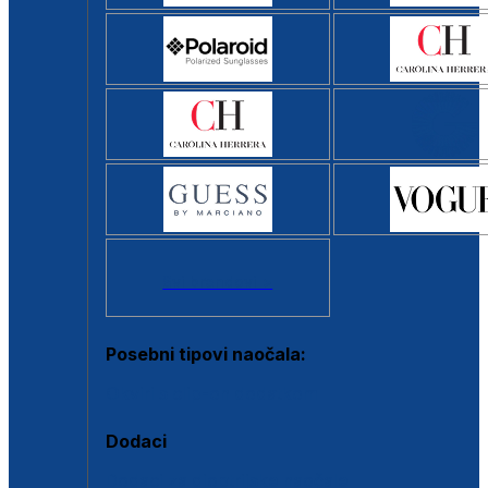
Svi brendovi >
Posebni tipovi naočala:
Okviri s clip-on dodatkom
Dodaci
Dodaci za dioptrijske naočale