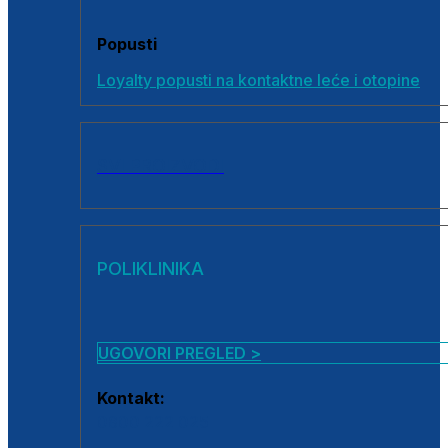
Popusti
Loyalty popusti na kontaktne leće i otopine
SVI PROIZVODI
POLIKLINIKA
UGOVORI PREGLED >
Kontakt:
0800 222 025