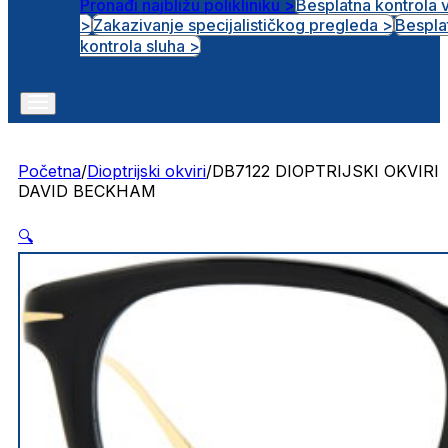
Pronađi najbližu polikliniku >
Besplatna kontrola 
>
Zakazivanje specijalističkog pregleda >
Bespla
Otvorena radna mjesta
kontrola sluha >
Početna
/
Dioptrijski okviri
/
DB7122 DIOPTRIJSKI OKVIRI
DAVID BECKHAM
🔍