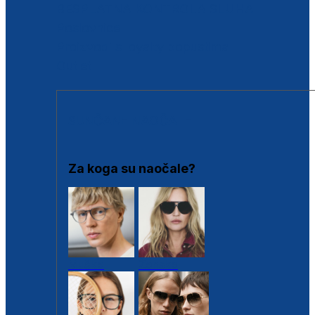
BESPLATNA KONTROLA SLUHA
Poslovnice
Proizvodi s loyalty popustima
Outlet
SUNČANE NAOČALE
Za koga su naočale?
Muške
Ženske