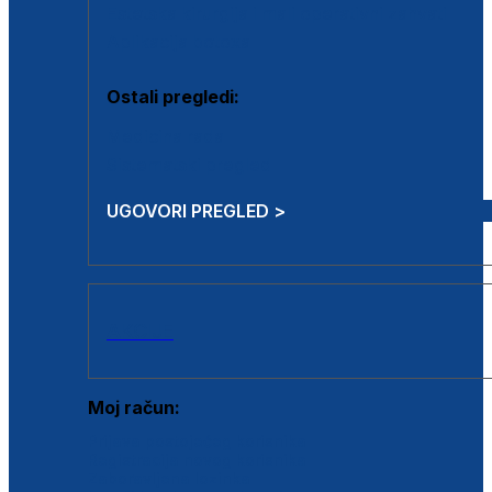
Estetska kirurgija i mali operativni zahvati
Aplikacija botoxa
Ostali pregledi:
Medicina rada
Sistematski pregled
UGOVORI PREGLED >
AKCIJE
Moj račun:
Prijava postojećeg korisnika
Registracija novog korisnika
Zaboravljena lozinka