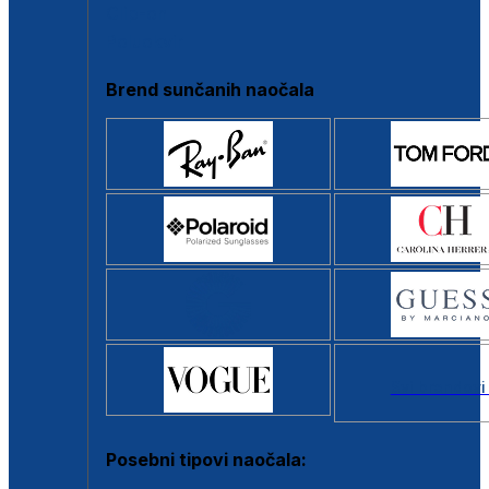
Clip-on
Poluokvir
Brend sunčanih naočala
Svi brendovi
Posebni tipovi naočala: