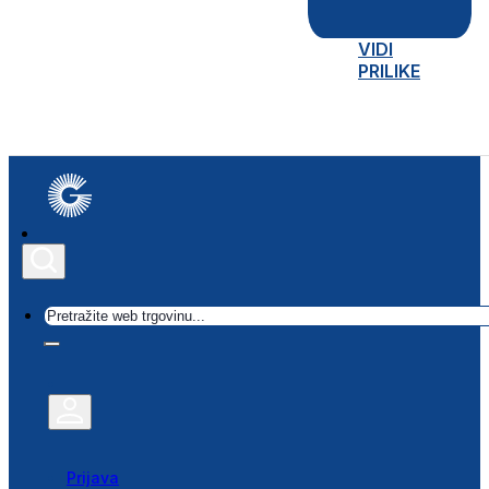
VIDI
PRILIKE
Traži
Prijava