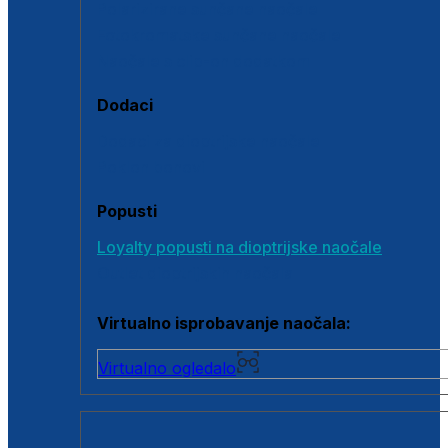
Polarizirane sunčane naočale
Fotokromatske sunčane naočale
Naočale s clip-on dodatkom
Dodaci
Dodaci za dioptrijske naočale
Poklon bonovi
Popusti
Loyalty popusti na dioptrijske naočale
Outlet dioptrijskih naočala
Virtualno isprobavanje naočala:
Virtualno ogledalo