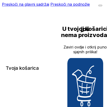
Preskoči na glavni sadržaj
Preskoči na podnožje
U tvojoj košarici još
nema proizvoda
Zaviri ovdje i otkrij puno
sjajnih prilika!
Tvoja košarica