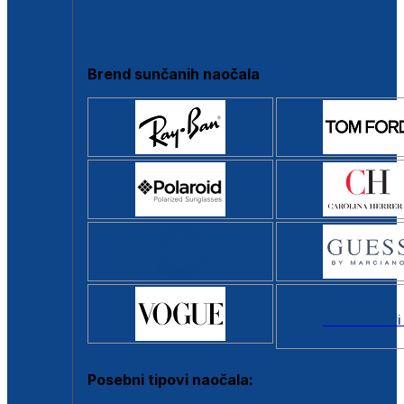
Clip-on
Poluokvir
Brend sunčanih naočala
Svi brendovi
Posebni tipovi naočala: