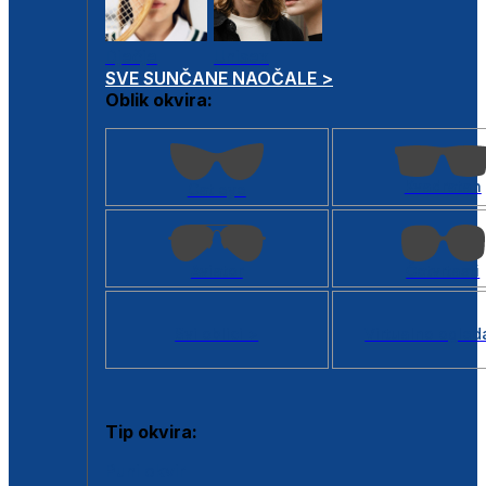
Dječje
Unisex
SVE SUNČANE NAOČALE >
Oblik okvira:
Kvadratan
Cat eye
Aviator
Četvrtasti
Svi oblici >
Virtualno ogled
Tip okvira:
Puni okvir