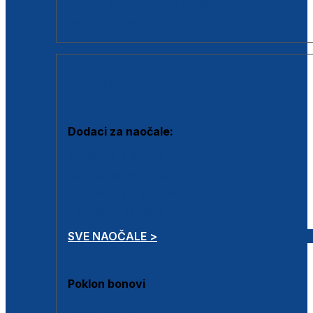
Dodaci za dioptrijske naočale
Poklon bonovi
DODACI
Dodaci za naočale:
Krpice za čišćenje
Kutijice za naočale
Sprejevi za čišćenje
Lančići za naočale
SVE NAOČALE >
Poklon bonovi
Poklon bonovi