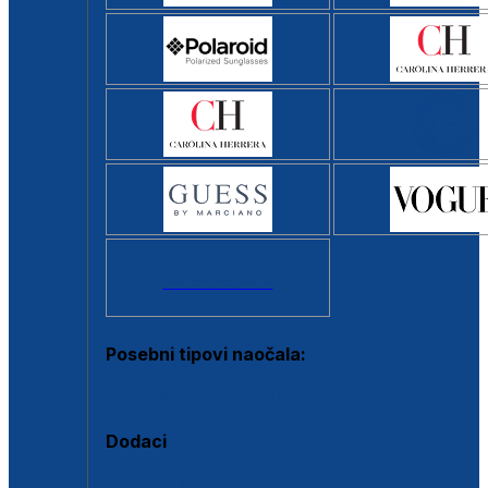
Svi brendovi >
Posebni tipovi naočala:
Okviri s clip-on dodatkom
Dodaci
Dodaci za dioptrijske naočale