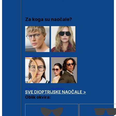
DIOPTRIJSKI OKVIRI
Za koga su naočale?
Muške
Ženske
Dječje
Unisex
SVE DIOPTRIJSKE NAOČALE >
Oblik okvira: