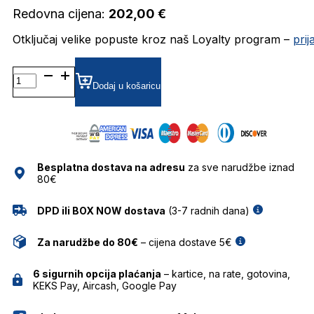
Redovna cijena:
202,00
€
Otključaj velike popuste kroz naš Loyalty program –
pri
DESEO DIOPTRIJSKI
OKVIRI
Dodaj u košaricu
JISCO
količina
Besplatna dostava na adresu
za sve narudžbe iznad
80€
DPD ili BOX NOW dostava
(3-7 radnih dana)
Za narudžbe do 80€
– cijena dostave 5€
6 sigurnih opcija plaćanja
– kartice, na rate, gotovina,
KEKS Pay, Aircash, Google Pay