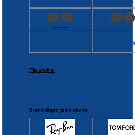
Kvadratan
Cat eye
Aviator
Okrugli
Svi oblici >
Virtualno ogled
Tip okvira:
Puni okvir
Clip-on
Poluokvir
Brend dioptrijskih okvira