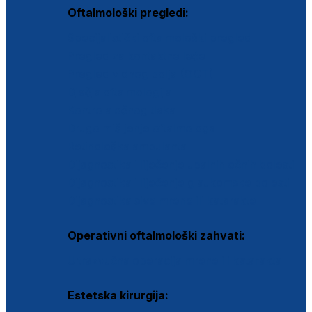
Oftalmološki pregledi:
Specijalistički oftalmološki pregled
Pregled za kontaktne leće
Pregled vidnog polja (OCT)
Dječja oftalmologija
Kontrola očnog tlaka
Drugo mišljenje oftalmologa
Retinološka ambulanta
Dijagnostika i liječenje upalnih očnih bolesti
Dijagnostika i liječenje glaukomske bolesti
Dijagnostika sive mrene ili katarakte
Operativni oftalmološki zahvati:
Ultrazvučna operacija mrene ili katarakta
Estetska kirurgija: