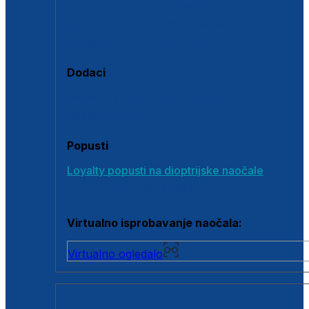
Polarizirane sunčane naočale
Fotokromatske sunčane naočale
Naočale s clip-on dodatkom
Dodaci
Dodaci za dioptrijske naočale
Poklon bonovi
Popusti
Loyalty popusti na dioptrijske naočale
Outlet dioptrijskih naočala
Virtualno isprobavanje naočala:
Virtualno ogledalo