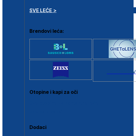
SVE LEĆE >
Brendovi leća:
SVI BRANDOV
Otopine i kapi za oči
Sve otopine za kontaktne leće
Sve kapi za oči
Dodaci