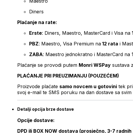
Maestro
Diners
Plaćanje na rate:
Erste
: Diners, Maestro, MasterCard i Visa na
PBZ
: Maestro, Visa Premium na
12 rata
i Mas
ZABA
: Maestro jednokratno i MasterCard na 
Plaćanje se provodi putem
Monri WSPay
sustava z
PLAĆANJE PRI PREUZIMANJU (POUZEĆEM)
Proizvode plaćate
samo novcem u gotovini
tek pr
svoj e-mail te SMS poruku na dan dostave sa svim 
Detalji opcija brze dostave
Opcije dostave:
DPD ili BOX NOW dostava (prosječno, 3-7 radnih