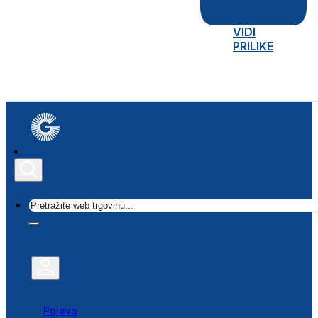
VIDI
PRILIKE
Traži
Prijava