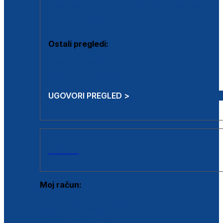
Estetska kirurgija i mali operativni zahvati
Aplikacija botoxa
Ostali pregledi:
Medicina rada
Sistematski pregled
UGOVORI PREGLED >
AKCIJE
Moj račun:
Prijava postojećeg korisnika
Registracija novog korisnika
Zaboravljena lozinka