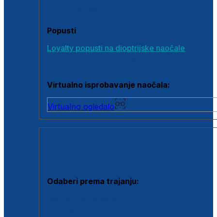
Poklon bonovi
Popusti
Loyalty popusti na dioptrijske naočale
Outlet dioptrijskih naočala
Virtualno isprobavanje naočala:
Virtualno ogledalo
KONTAKTNE LEĆE I OTOPINE
Odaberi prema trajanju:
Jednodnevne leće
Mjesečne leće