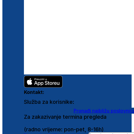
Kontakt:
Služba za korisnike:
shop@ghetaldus.hr
Pronađi najbližu poslovnic
Za zakazivanje termina pregleda
0800 222 025
(radno vrijeme: pon-pet, 8-16h)