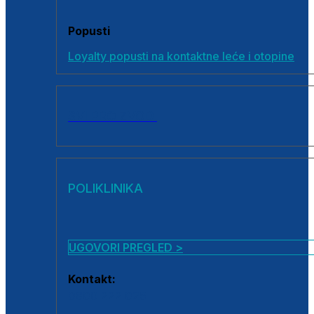
Popusti
Loyalty popusti na kontaktne leće i otopine
SVI PROIZVODI
POLIKLINIKA
UGOVORI PREGLED >
Kontakt:
0800 222 025