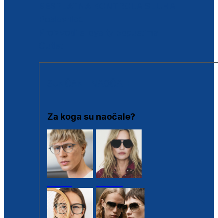
BESPLATNA KONTROLA SLUHA
Poslovnice
Proizvodi s loyalty popustima
Outlet
SUNČANE NAOČALE
Za koga su naočale?
Muške
Ženske