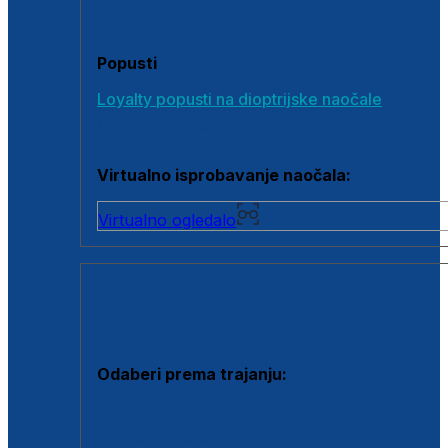
Poklon bonovi
Popusti
Loyalty popusti na dioptrijske naočale
Outlet dioptrijskih naočala
Virtualno isprobavanje naočala:
Virtualno ogledalo
KONTAKTNE LEĆE I OTOPINE
Odaberi prema trajanju:
Jednodnevne leće
Mjesečne leće