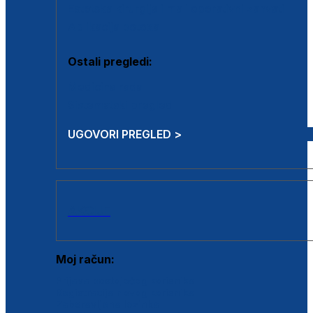
Estetska kirurgija i mali operativni zahvati
Aplikacija botoxa
Ostali pregledi:
Medicina rada
Sistematski pregled
UGOVORI PREGLED >
AKCIJE
Moj račun:
Prijava postojećeg korisnika
Registracija novog korisnika
Zaboravljena lozinka