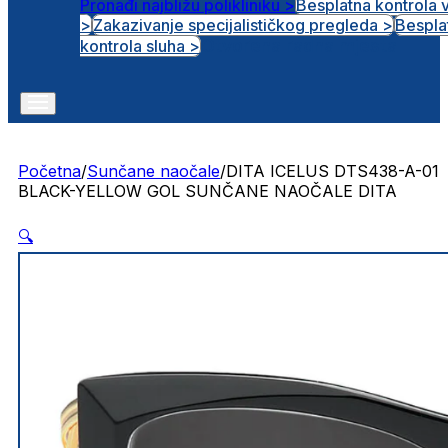
Pronađi najbližu polikliniku >
Besplatna kontrola 
>
Zakazivanje specijalističkog pregleda >
Bespla
Otvorena radna mjesta
kontrola sluha >
Početna
/
Sunčane naočale
/
DITA ICELUS DTS438-A-01
BLACK-YELLOW GOL SUNČANE NAOČALE DITA
🔍