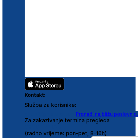
Kontakt:
Služba za korisnike:
shop@ghetaldus.hr
Pronađi najbližu poslovnic
Za zakazivanje termina pregleda
0800 222 025
(radno vrijeme: pon-pet, 8-16h)