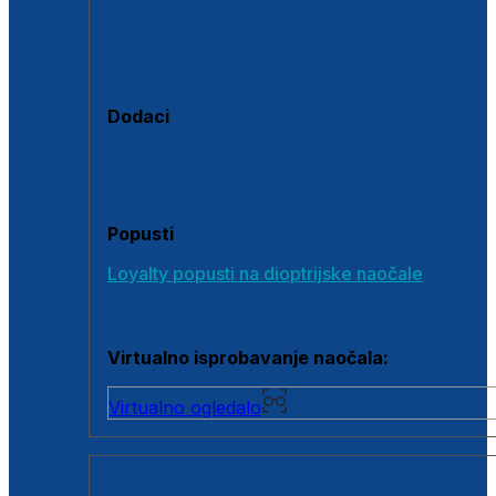
Polarizirane sunčane naočale
Fotokromatske sunčane naočale
Naočale s clip-on dodatkom
Dodaci
Dodaci za dioptrijske naočale
Poklon bonovi
Popusti
Loyalty popusti na dioptrijske naočale
Outlet dioptrijskih naočala
Virtualno isprobavanje naočala:
Virtualno ogledalo