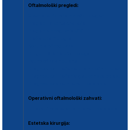
Oftalmološki pregledi:
Specijalistički oftalmološki pregled
Pregled za kontaktne leće
Pregled vidnog polja (OCT)
Dječja oftalmologija
Kontrola očnog tlaka
Drugo mišljenje oftalmologa
Retinološka ambulanta
Dijagnostika i liječenje upalnih očnih bolesti
Dijagnostika i liječenje glaukomske bolesti
Dijagnostika sive mrene ili katarakte
Operativni oftalmološki zahvati:
Ultrazvučna operacija mrene ili katarakta
Estetska kirurgija: