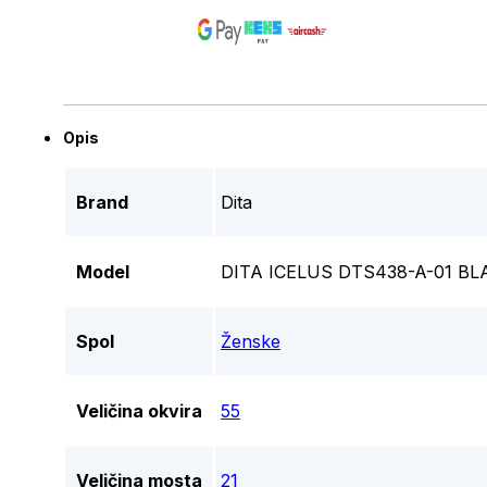
Opis
Brand
Dita
Model
DITA ICELUS DTS438-A-01 B
Spol
Ženske
Veličina okvira
55
Veličina mosta
21