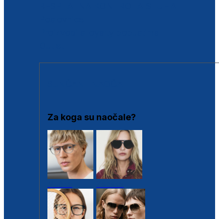
BESPLATNA KONTROLA SLUHA
Poslovnice
Proizvodi s loyalty popustima
Outlet
SUNČANE NAOČALE
Za koga su naočale?
Muške
Ženske