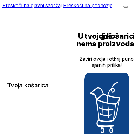
Preskoči na glavni sadržaj
Preskoči na podnožje
U tvojoj košarici još
nema proizvoda
Zaviri ovdje i otkrij puno
sjajnih prilika!
Tvoja košarica