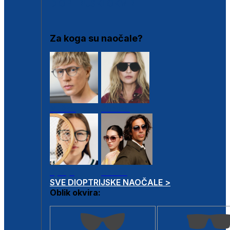
DIOPTRIJSKI OKVIRI
Za koga su naočale?
Muške
Ženske
Dječje
Unisex
SVE DIOPTRIJSKE NAOČALE >
Oblik okvira: