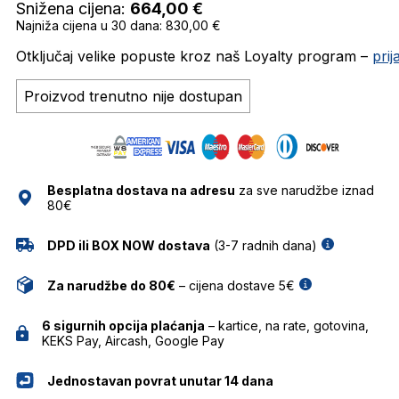
Snižena cijena:
664,00
€
Najniža cijena u 30 dana: 830,00 €
Otključaj velike popuste kroz naš Loyalty program –
pri
Proizvod trenutno nije dostupan
Besplatna dostava na adresu
za sve narudžbe iznad
80€
DPD ili BOX NOW dostava
(3-7 radnih dana)
Za narudžbe do 80€
– cijena dostave 5€
6 sigurnih opcija plaćanja
– kartice, na rate, gotovina,
KEKS Pay, Aircash, Google Pay
Jednostavan povrat unutar 14 dana