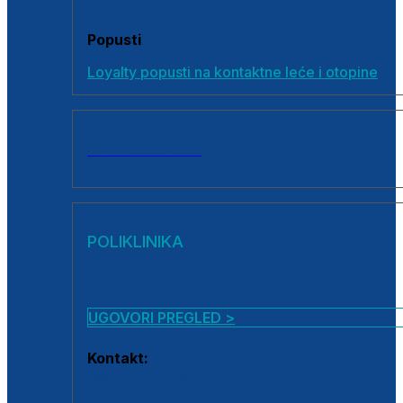
Popusti
Loyalty popusti na kontaktne leće i otopine
SVI PROIZVODI
POLIKLINIKA
UGOVORI PREGLED >
Kontakt:
0800 222 025