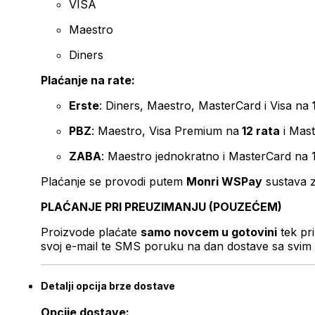
VISA
Maestro
Diners
Plaćanje na rate:
Erste
: Diners, Maestro, MasterCard i Visa na
PBZ
: Maestro, Visa Premium na
12 rata
i Mas
ZABA
: Maestro jednokratno i MasterCard na 
Plaćanje se provodi putem
Monri WSPay
sustava z
PLAĆANJE PRI PREUZIMANJU (POUZEĆEM)
Proizvode plaćate
samo novcem u gotovini
tek pr
svoj e-mail te SMS poruku na dan dostave sa svim 
Detalji opcija brze dostave
Opcije dostave: