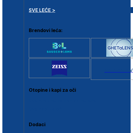
SVE LEĆE >
Brendovi leća:
SVI BRANDOV
Otopine i kapi za oči
Sve otopine za kontaktne leće
Sve kapi za oči
Dodaci