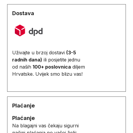
Dostava
Uživajte u brzoj dostavi
(3-5
radnih dana)
ili posjetite jednu
od naših
100+ poslovnica
diljem
Hrvatske. Uvijek smo blizu vas!
Plaćanje
Plaćanje
Na blagajni vas čekaju sigurni
načini plaćanja po vašoj želji: