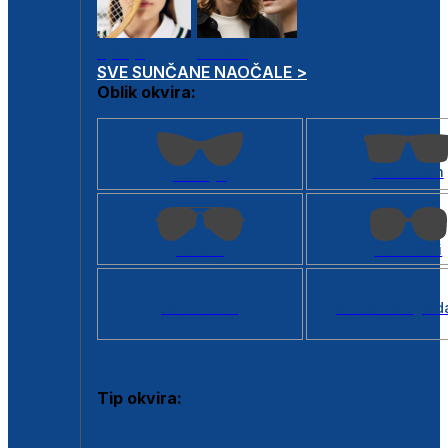
Dječje
Unisex
SVE SUNČANE NAOČALE >
Oblik okvira:
Kvadratan
Cat eye
Aviator
Četvrtasti
Svi oblici >
Virtualno ogled
Tip okvira:
Puni okvir