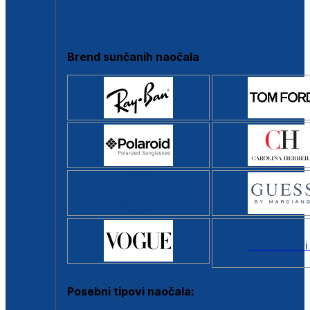
Clip-on
Poluokvir
Brend sunčanih naočala
Svi brendovi
Posebni tipovi naočala: