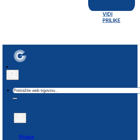
VIDI
PRILIKE
Traži
Prijava