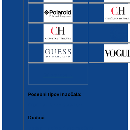
Svi brendovi >
Posebni tipovi naočala:
Okviri s clip-on dodatkom
Dodaci
Dodaci za dioptrijske naočale