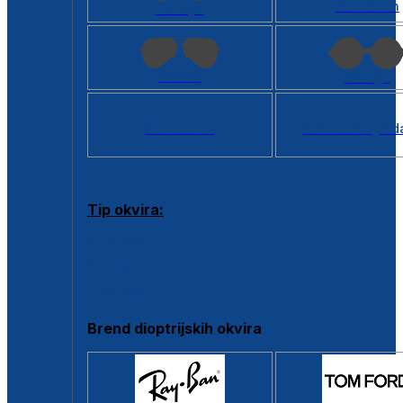
Kvadratan
Cat eye
Aviator
Okrugli
Svi oblici >
Virtualno ogled
Tip okvira:
Puni okvir
Clip-on
Poluokvir
Brend dioptrijskih okvira