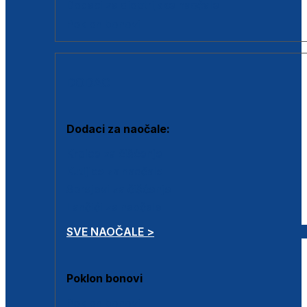
Dodaci za dioptrijske naočale
Poklon bonovi
DODACI
Dodaci za naočale:
Krpice za čišćenje
Kutijice za naočale
Sprejevi za čišćenje
Lančići za naočale
SVE NAOČALE >
Poklon bonovi
Poklon bonovi