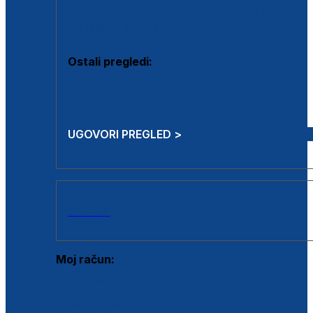
Estetska kirurgija i mali operativni zahvati
Aplikacija botoxa
Ostali pregledi:
Medicina rada
Sistematski pregled
UGOVORI PREGLED >
AKCIJE
Moj račun:
Prijava postojećeg korisnika
Registracija novog korisnika
Zaboravljena lozinka