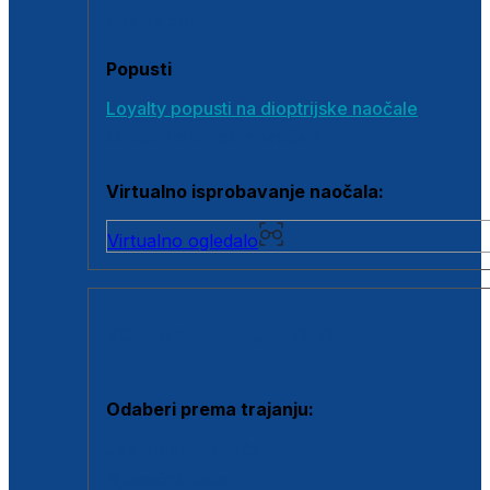
Poklon bonovi
Popusti
Loyalty popusti na dioptrijske naočale
Outlet dioptrijskih naočala
Virtualno isprobavanje naočala:
Virtualno ogledalo
KONTAKTNE LEĆE I OTOPINE
Odaberi prema trajanju:
Jednodnevne leće
Mjesečne leće