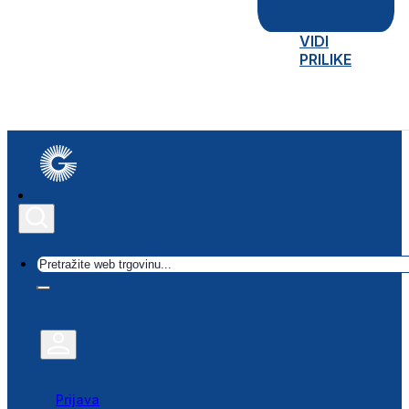
VIDI
PRILIKE
Traži
Prijava