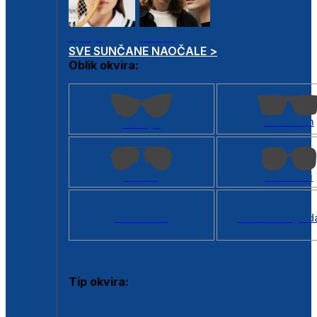
Dječje
Unisex
SVE SUNČANE NAOČALE >
Oblik okvira:
Kvadratan
Cat eye
Aviator
Četvrtasti
Svi oblici >
Virtualno ogled
Tip okvira:
Puni okvir