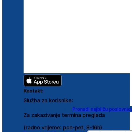
Kontakt:
Služba za korisnike:
shop@ghetaldus.hr
Pronađi najbližu poslovnic
Za zakazivanje termina pregleda
0800 222 025
(radno vrijeme: pon-pet, 8-16h)