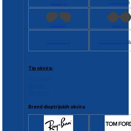
Kvadratan
Cat eye
Aviator
Okrugli
Svi oblici >
Virtualno ogled
Tip okvira:
Puni okvir
Clip-on
Poluokvir
Brend dioptrijskih okvira