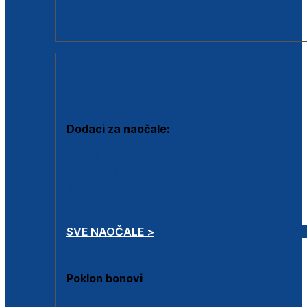
Dodaci za dioptrijske naočale
Poklon bonovi
DODACI
Dodaci za naočale:
Krpice za čišćenje
Kutijice za naočale
Sprejevi za čišćenje
Lančići za naočale
SVE NAOČALE >
Poklon bonovi
Poklon bonovi