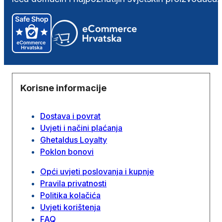
Korisne informacije
Dostava i povrat
Uvjeti i načini plaćanja
Ghetaldus Loyalty
Poklon bonovi
Opći uvjeti poslovanja i kupnje
Pravila privatnosti
Politika kolačića
Uvjeti korištenja
FAQ