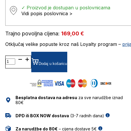
✓ Proizvod je dostupan u poslovnicama
Vidi popis poslovnica >
Trajno povoljna cijena:
169,00
€
Otključaj velike popuste kroz naš Loyalty program –
pri
DQ5210 DIOPTRIJSKI
OKVIRI
Dodaj u košaricu
DSQUARED
količina
Besplatna dostava na adresu
za sve narudžbe iznad
80€
DPD ili BOX NOW dostava
(3-7 radnih dana)
Za narudžbe do 80€
– cijena dostave 5€