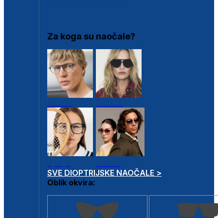
DIOPTRIJSKI OKVIRI
Za koga su naočale?
Muške
Ženske
Dječje
Unisex
SVE DIOPTRIJSKE NAOČALE >
Oblik okvira: