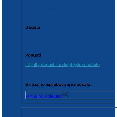
Polarizirane sunčane naočale
Fotokromatske sunčane naočale
Naočale s clip-on dodatkom
Dodaci
Dodaci za dioptrijske naočale
Poklon bonovi
Popusti
Loyalty popusti na dioptrijske naočale
Outlet dioptrijskih naočala
Virtualno isprobavanje naočala:
Virtualno ogledalo