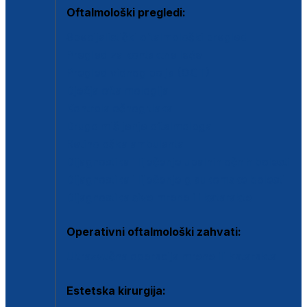
Oftalmološki pregledi:
Specijalistički oftalmološki pregled
Pregled za kontaktne leće
Pregled vidnog polja (OCT)
Dječja oftalmologija
Kontrola očnog tlaka
Drugo mišljenje oftalmologa
Retinološka ambulanta
Dijagnostika i liječenje upalnih očnih bolesti
Dijagnostika i liječenje glaukomske bolesti
Dijagnostika sive mrene ili katarakte
Operativni oftalmološki zahvati:
Ultrazvučna operacija mrene ili katarakta
Estetska kirurgija: