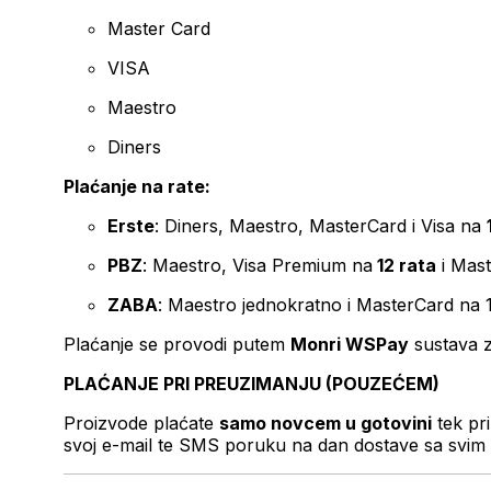
Master Card
VISA
Maestro
Diners
Plaćanje na rate:
Erste
: Diners, Maestro, MasterCard i Visa na
PBZ
: Maestro, Visa Premium na
12 rata
i Mas
ZABA
: Maestro jednokratno i MasterCard na 
Plaćanje se provodi putem
Monri WSPay
sustava z
PLAĆANJE PRI PREUZIMANJU (POUZEĆEM)
Proizvode plaćate
samo novcem u gotovini
tek pr
svoj e-mail te SMS poruku na dan dostave sa svim 