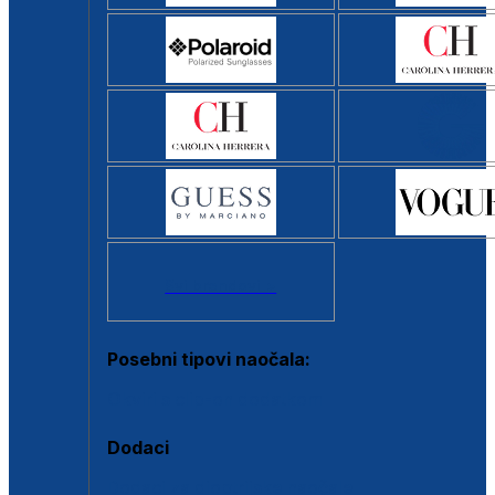
Svi brendovi >
Posebni tipovi naočala:
Okviri s clip-on dodatkom
Dodaci
Dodaci za dioptrijske naočale