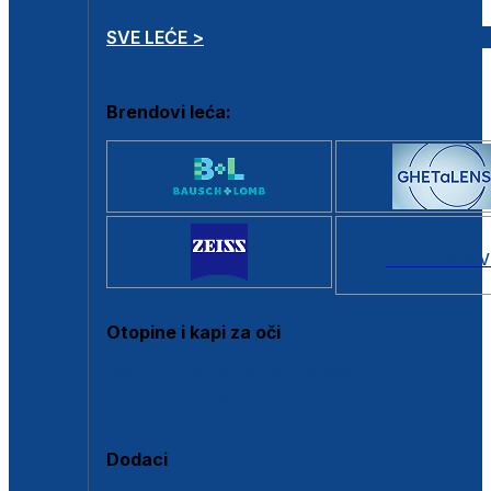
SVE LEĆE >
Brendovi leća:
SVI BRANDOV
Otopine i kapi za oči
Sve otopine za kontaktne leće
Sve kapi za oči
Dodaci