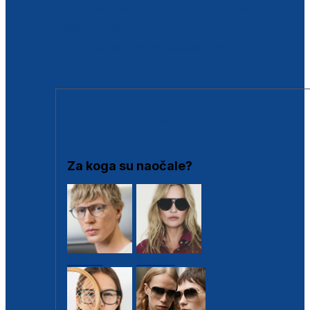
BESPLATNA KONTROLA SLUHA
Poslovnice
Proizvodi s loyalty popustima
Outlet
SUNČANE NAOČALE
Za koga su naočale?
Muške
Ženske