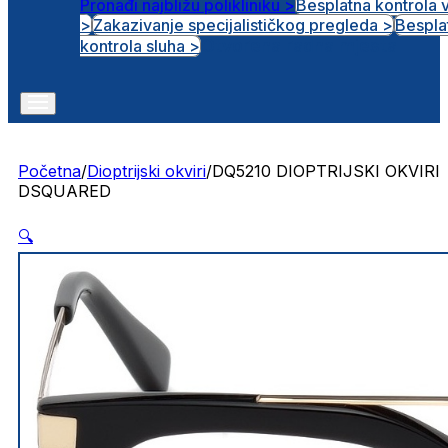
Pronađi najbližu polikliniku >
Besplatna kontrola 
>
Zakazivanje specijalističkog pregleda >
Bespla
Otvorena radna mjesta
kontrola sluha >
Početna
/
Dioptrijski okviri
/
DQ5210 DIOPTRIJSKI OKVIRI
DSQUARED
🔍