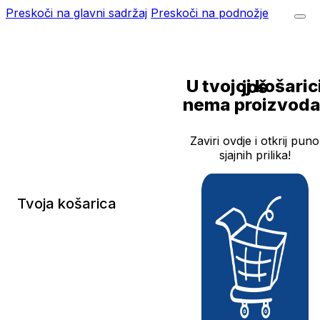
Preskoči na glavni sadržaj
Preskoči na podnožje
U tvojoj košarici još
nema proizvoda
Zaviri ovdje i otkrij puno
sjajnih prilika!
Tvoja košarica