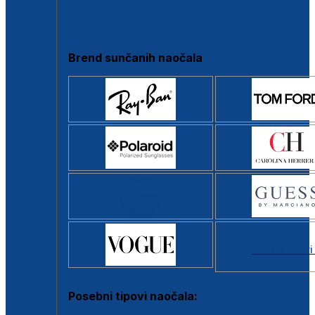
Clip-on
Poluokvir
Brend sunčanih naočala
Svi brendovi
Posebni tipovi naočala: