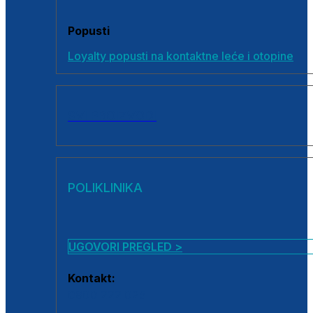
Popusti
Loyalty popusti na kontaktne leće i otopine
SVI PROIZVODI
POLIKLINIKA
UGOVORI PREGLED >
Kontakt:
0800 222 025