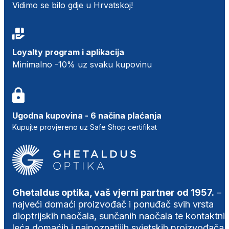
Vidimo se bilo gdje u Hrvatskoj!
Loyalty program i aplikacija
Minimalno -10% uz svaku kupovinu
Ugodna kupovina - 6 načina plaćanja
Kupujte provjereno uz Safe Shop certifikat
Ghetaldus optika, vaš vjerni partner od 1957.
–
najveći domaći proizvođač i ponuđač svih vrsta
dioptrijskih naočala, sunčanih naočala te kontaktni
leća domaćih i najpoznatijih svjetskih proizvođača.