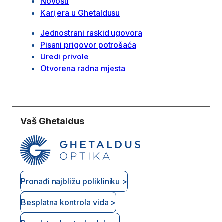
Novosti
Karijera u Ghetaldusu
Jednostrani raskid ugovora
Pisani prigovor potrošaća
Uredi privole
Otvorena radna mjesta
Vaš Ghetaldus
Pronađi najbližu polikliniku >
Besplatna kontrola vida >