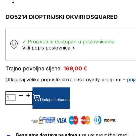
DQ5214 DIOPTRIJSKI OKVIRI DSQUARED
✓ Proizvod je dostupan u poslovnicama
Vidi popis poslovnica >
Trajno povoljna cijena:
169,00
€
Otključaj velike popuste kroz naš Loyalty program –
pri
DQ5214 DIOPTRIJSKI
OKVIRI
Dodaj u košaricu
DSQUARED
količina
Besplatna dostava na adresu
za sve narudžbe iznad