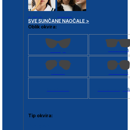
Dječje
Unisex
SVE SUNČANE NAOČALE >
Oblik okvira:
Kvadratan
Cat eye
Aviator
Četvrtasti
Svi oblici >
Virtualno ogled
Tip okvira:
Puni okvir