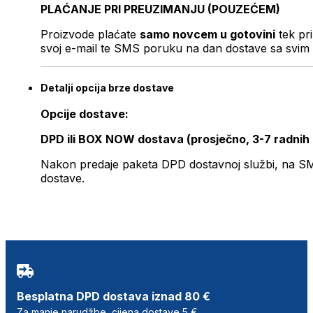
PLAĆANJE PRI PREUZIMANJU (POUZEĆEM)
Proizvode plaćate
samo novcem u gotovini
tek pr
svoj e-mail te SMS poruku na dan dostave sa svim 
Detalji opcija brze dostave
Opcije dostave:
DPD ili BOX NOW dostava (prosječno, 3-7 radnih
Nakon predaje paketa DPD dostavnoj službi, na SMS 
dostave.
Besplatna DPD dostava iznad 80 €
Za manje narudžbe, cijena dostave 5 €