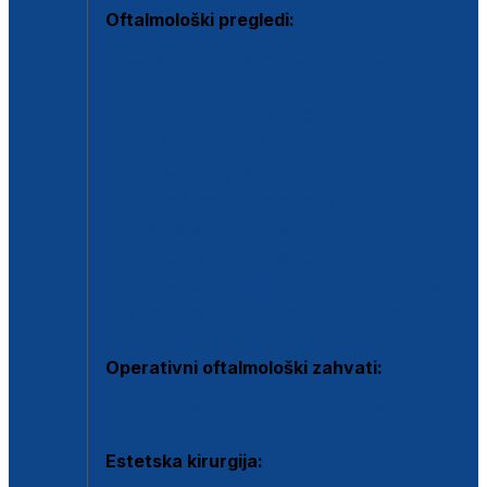
Oftalmološki pregledi:
Specijalistički oftalmološki pregled
Pregled za kontaktne leće
Pregled vidnog polja (OCT)
Dječja oftalmologija
Kontrola očnog tlaka
Drugo mišljenje oftalmologa
Retinološka ambulanta
Dijagnostika i liječenje upalnih očnih bolesti
Dijagnostika i liječenje glaukomske bolesti
Dijagnostika sive mrene ili katarakte
Operativni oftalmološki zahvati:
Ultrazvučna operacija mrene ili katarakta
Estetska kirurgija: