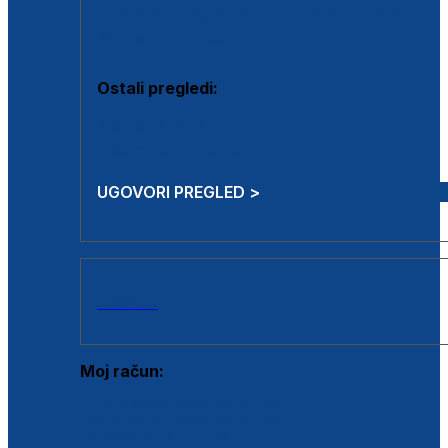
Estetska kirurgija i mali operativni zahvati
Aplikacija botoxa
Ostali pregledi:
Medicina rada
Sistematski pregled
UGOVORI PREGLED >
AKCIJE
Moj račun:
Prijava postojećeg korisnika
Registracija novog korisnika
Zaboravljena lozinka