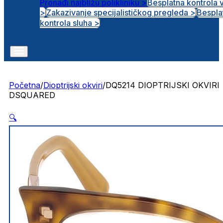
Pronađi najbližu polikliniku >
Besplatna kontrola 
>
Zakazivanje specijalističkog pregleda >
Bespla
Otvorena radna mjesta
kontrola sluha >
Početna
/
Dioptrijski okviri
/
DQ5214 DIOPTRIJSKI OKVIRI
DSQUARED
🔍