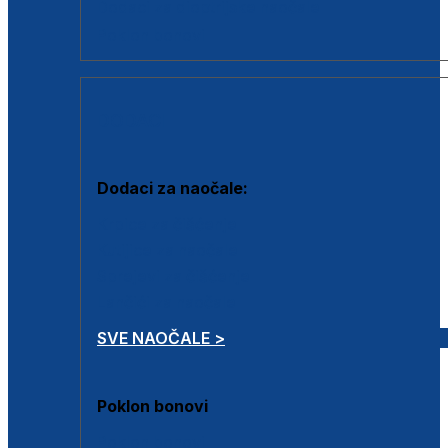
Dodaci za dioptrijske naočale
Poklon bonovi
DODACI
Dodaci za naočale:
Krpice za čišćenje
Kutijice za naočale
Sprejevi za čišćenje
Lančići za naočale
SVE NAOČALE >
Poklon bonovi
Poklon bonovi