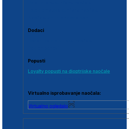
Polarizirane sunčane naočale
Fotokromatske sunčane naočale
Naočale s clip-on dodatkom
Dodaci
Dodaci za dioptrijske naočale
Poklon bonovi
Popusti
Loyalty popusti na dioptrijske naočale
Outlet dioptrijskih naočala
Virtualno isprobavanje naočala:
Virtualno ogledalo