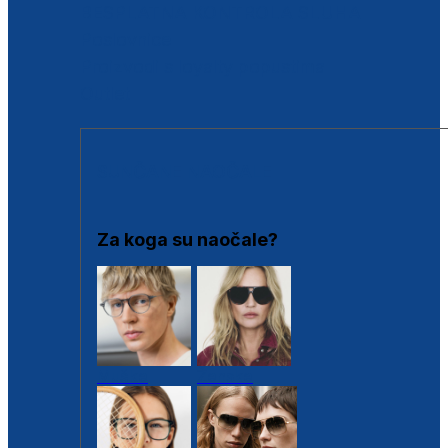
BESPLATNA KONTROLA SLUHA
Poslovnice
Proizvodi s loyalty popustima
Outlet
SUNČANE NAOČALE
Za koga su naočale?
Muške
Ženske