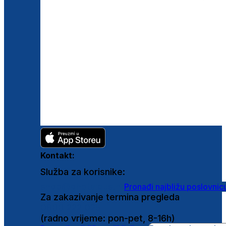
Kontakt:
Služba za korisnike:
shop@ghetaldus.hr
Pronađi najbližu poslovnic
Za zakazivanje termina pregleda
0800 222 025
(radno vrijeme: pon-pet, 8-16h)