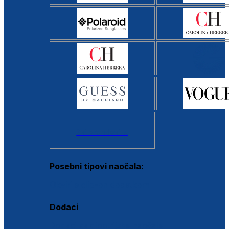
Svi brendovi >
Posebni tipovi naočala:
Okviri s clip-on dodatkom
Dodaci
Dodaci za dioptrijske naočale