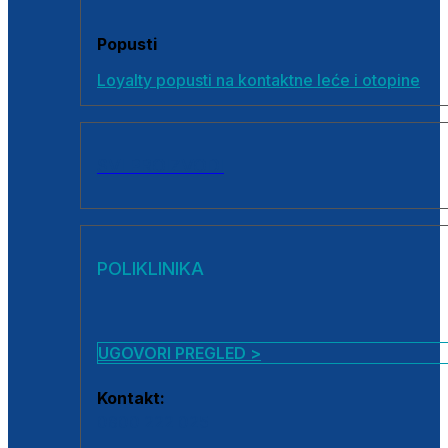
Popusti
Loyalty popusti na kontaktne leće i otopine
SVI PROIZVODI
POLIKLINIKA
UGOVORI PREGLED >
Kontakt:
0800 222 025