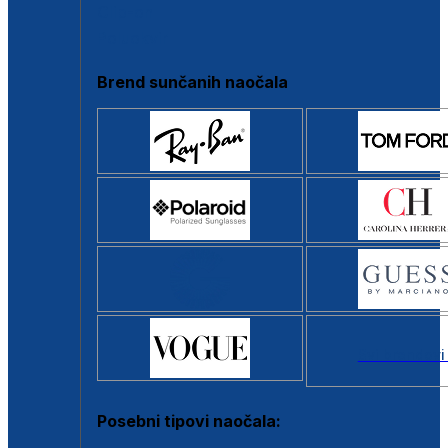
Clip-on
Poluokvir
Brend sunčanih naočala
Svi brendovi
Posebni tipovi naočala: