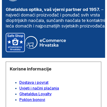
Ghetaldus optika, vaš vjerni partner od 1957.
–
najveći domaći proizvođač i ponuđač svih vrsta
dioptrijskih naočala, sunčanih naočala te kontaktni
leća domaćih i najpoznatijih svjetskih proizvođača.
Korisne informacije
Dostava i povrat
Uvjeti i načini plaćanja
Ghetaldus Loyalty
Poklon bonovi