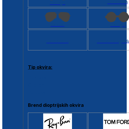
Kvadratan
Cat eye
Aviator
Okrugli
Svi oblici >
Virtualno ogled
Tip okvira:
Puni okvir
Clip-on
Poluokvir
Brend dioptrijskih okvira