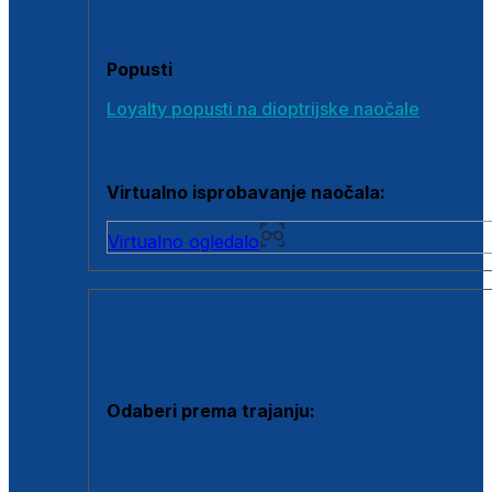
Poklon bonovi
Popusti
Loyalty popusti na dioptrijske naočale
Outlet dioptrijskih naočala
Virtualno isprobavanje naočala:
Virtualno ogledalo
KONTAKTNE LEĆE I OTOPINE
Odaberi prema trajanju:
Jednodnevne leće
Mjesečne leće