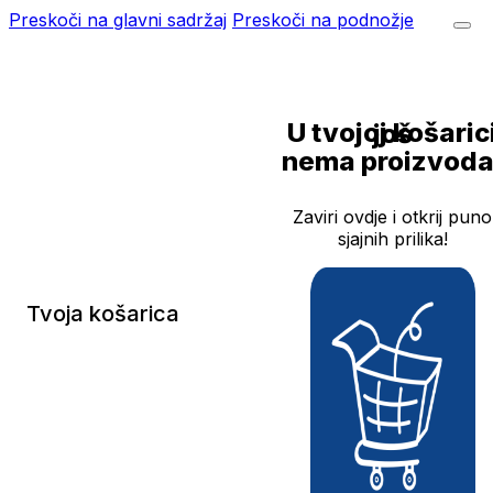
Preskoči na glavni sadržaj
Preskoči na podnožje
U tvojoj košarici još
nema proizvoda
Zaviri ovdje i otkrij puno
sjajnih prilika!
Tvoja košarica