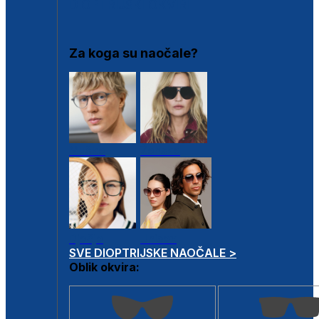
DIOPTRIJSKI OKVIRI
Za koga su naočale?
Muške
Ženske
Dječje
Unisex
SVE DIOPTRIJSKE NAOČALE >
Oblik okvira: