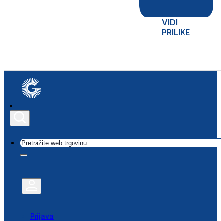
VIDI
PRILIKE
Traži
Prijava