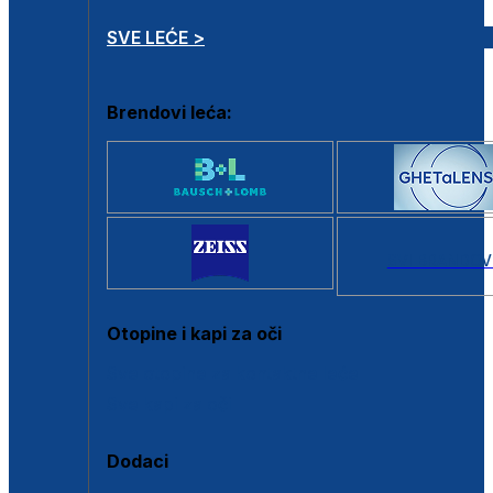
SVE LEĆE >
Brendovi leća:
SVI BRANDOV
Otopine i kapi za oči
Sve otopine za kontaktne leće
Sve kapi za oči
Dodaci