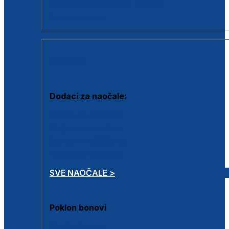
Dodaci za dioptrijske naočale
Poklon bonovi
DODACI
Dodaci za naočale:
Krpice za čišćenje
Kutijice za naočale
Sprejevi za čišćenje
Lančići za naočale
SVE NAOČALE >
Poklon bonovi
Poklon bonovi