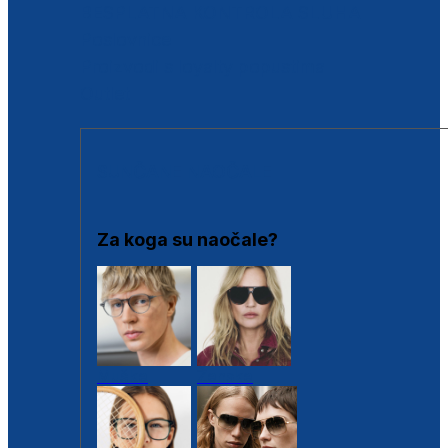
BESPLATNA KONTROLA SLUHA
Poslovnice
Proizvodi s loyalty popustima
Outlet
SUNČANE NAOČALE
Za koga su naočale?
Muške
Ženske