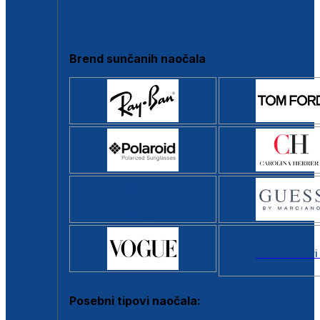
Clip-on
Poluokvir
Brend sunčanih naočala
Svi brendovi
Posebni tipovi naočala: