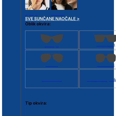
Dječje
Unisex
SVE SUNČANE NAOČALE >
Oblik okvira:
Kvadratan
Cat eye
Aviator
Četvrtasti
Svi oblici >
Virtualno ogled
Tip okvira:
Puni okvir