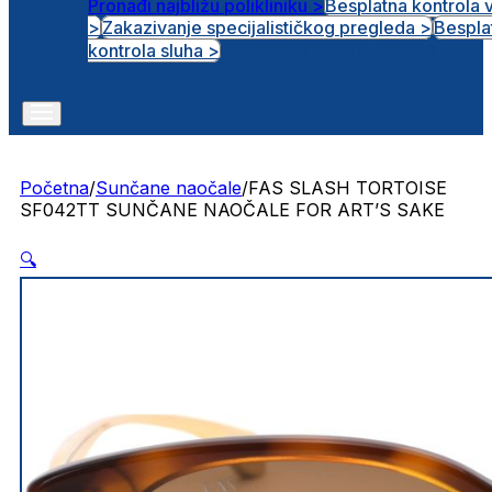
Pronađi najbližu polikliniku >
Besplatna kontrola 
>
Zakazivanje specijalističkog pregleda >
Bespla
Otvorena radna mjesta
kontrola sluha >
Početna
/
Sunčane naočale
/
FAS SLASH TORTOISE
SF042TT SUNČANE NAOČALE FOR ART’S SAKE
🔍