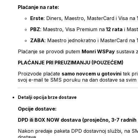
Plaćanje na rate:
Erste
: Diners, Maestro, MasterCard i Visa na
PBZ
: Maestro, Visa Premium na
12 rata
i Mas
ZABA
: Maestro jednokratno i MasterCard na 
Plaćanje se provodi putem
Monri WSPay
sustava z
PLAĆANJE PRI PREUZIMANJU (POUZEĆEM)
Proizvode plaćate
samo novcem u gotovini
tek pr
svoj e-mail te SMS poruku na dan dostave sa svim 
Detalji opcija brze dostave
Opcije dostave:
DPD ili BOX NOW dostava (prosječno, 3-7 radnih
Nakon predaje paketa DPD dostavnoj službi, na SMS 
dostave.