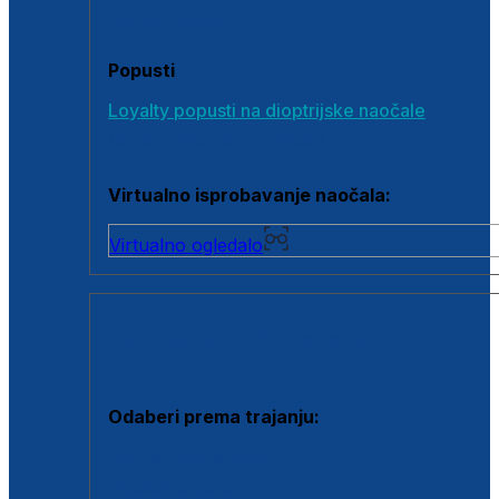
Poklon bonovi
Popusti
Loyalty popusti na dioptrijske naočale
Outlet dioptrijskih naočala
Virtualno isprobavanje naočala:
Virtualno ogledalo
KONTAKTNE LEĆE I OTOPINE
Odaberi prema trajanju:
Jednodnevne leće
Mjesečne leće