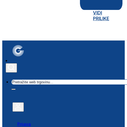
VIDI
PRILIKE
Traži
Prijava