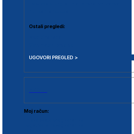
Estetska kirurgija i mali operativni zahvati
Aplikacija botoxa
Ostali pregledi:
Medicina rada
Sistematski pregled
UGOVORI PREGLED >
AKCIJE
Moj račun:
Prijava postojećeg korisnika
Registracija novog korisnika
Zaboravljena lozinka