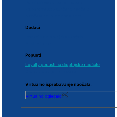
Polarizirane sunčane naočale
Fotokromatske sunčane naočale
Naočale s clip-on dodatkom
Dodaci
Dodaci za dioptrijske naočale
Poklon bonovi
Popusti
Loyalty popusti na dioptrijske naočale
Outlet dioptrijskih naočala
Virtualno isprobavanje naočala:
Virtualno ogledalo