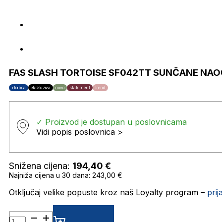
FAS SLASH TORTOISE SF042TT SUNČANE NAO
+torbica
ekskluziva
novo
statement
trend
✓ Proizvod je dostupan u poslovnicama
Vidi popis poslovnica >
Snižena cijena:
194,40
€
Najniža cijena u 30 dana: 243,00 €
Otključaj velike popuste kroz naš Loyalty program –
pri
FAS