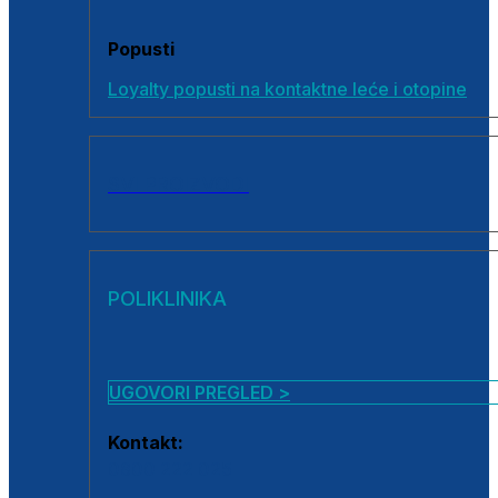
Popusti
Loyalty popusti na kontaktne leće i otopine
SVI PROIZVODI
POLIKLINIKA
UGOVORI PREGLED >
Kontakt:
0800 222 025