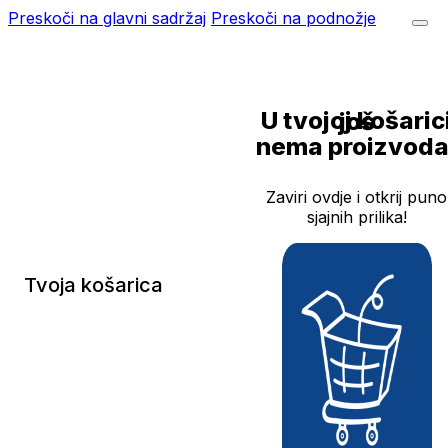
Preskoči na glavni sadržaj
Preskoči na podnožje
U tvojoj košarici još
nema proizvoda
Zaviri ovdje i otkrij puno
sjajnih prilika!
Tvoja košarica