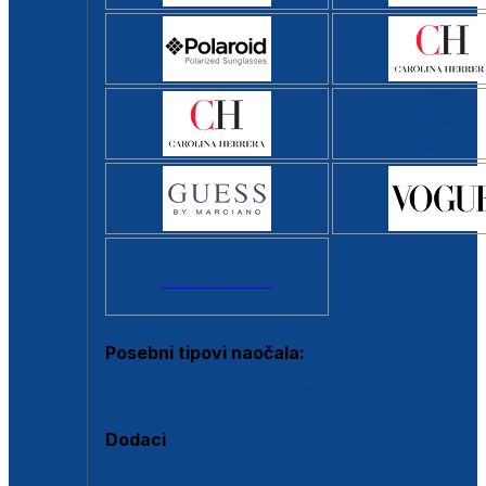
Svi brendovi >
Posebni tipovi naočala:
Okviri s clip-on dodatkom
Dodaci
Dodaci za dioptrijske naočale