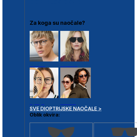
DIOPTRIJSKI OKVIRI
Za koga su naočale?
Muške
Ženske
Dječje
Unisex
SVE DIOPTRIJSKE NAOČALE >
Oblik okvira: