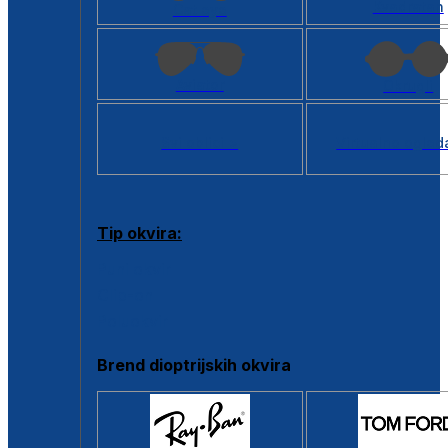
Kvadratan
Cat eye
Aviator
Okrugli
Svi oblici >
Virtualno ogled
Tip okvira:
Puni okvir
Clip-on
Poluokvir
Brend dioptrijskih okvira