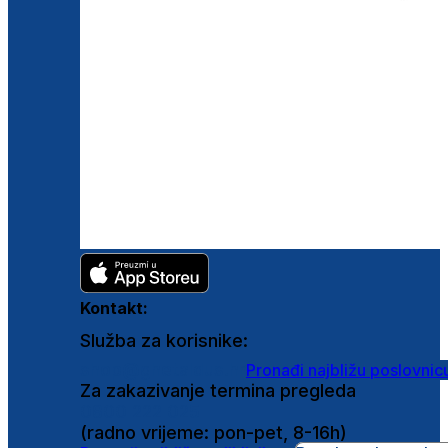
Kontakt:
Služba za korisnike:
shop@ghetaldus.hr
Pronađi najbližu poslovnic
Za zakazivanje termina pregleda
0800 222 025
(radno vrijeme: pon-pet, 8-16h)