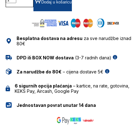
SLASH
Dodaj u košaricu
TORTOISE
SF042TT
SUNČANE
NAOČALE
FOR
Besplatna dostava na adresu
za sve narudžbe iznad
ART'S
80€
SAKE
količina
DPD ili BOX NOW dostava
(3-7 radnih dana)
Za narudžbe do 80€
– cijena dostave 5€
6 sigurnih opcija plaćanja
– kartice, na rate, gotovina,
KEKS Pay, Aircash, Google Pay
Jednostavan povrat unutar 14 dana