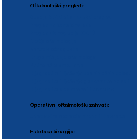
Oftalmološki pregledi:
Specijalistički oftalmološki pregled
Pregled za kontaktne leće
Pregled vidnog polja (OCT)
Dječja oftalmologija
Kontrola očnog tlaka
Drugo mišljenje oftalmologa
Retinološka ambulanta
Dijagnostika i liječenje upalnih očnih bolesti
Dijagnostika i liječenje glaukomske bolesti
Dijagnostika sive mrene ili katarakte
Operativni oftalmološki zahvati:
Ultrazvučna operacija mrene ili katarakta
Estetska kirurgija: