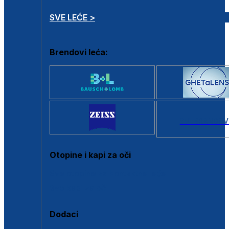
SVE LEĆE >
Brendovi leća:
SVI BRANDOV
Otopine i kapi za oči
Sve otopine za kontaktne leće
Sve kapi za oči
Dodaci