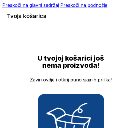
Preskoči na glavni sadržaj
Preskoči na podnožje
Tvoja košarica
U tvojoj košarici još
nema proizvoda!
Zaviri ovdje i otkrij puno sjajnih prilika!