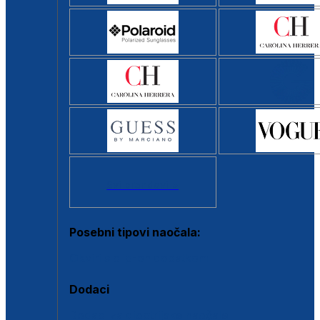
Svi brendovi >
Posebni tipovi naočala:
Okviri s clip-on dodatkom
Dodaci
Dodaci za dioptrijske naočale