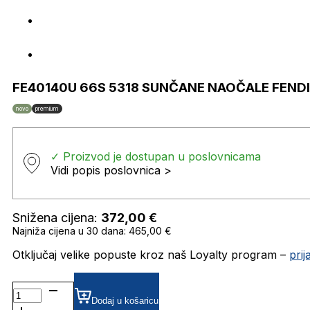
FE40140U 66S 5318 SUNČANE NAOČALE FENDI
novo
premium
✓ Proizvod je dostupan u poslovnicama
Vidi popis poslovnica >
Snižena cijena:
372,00
€
Najniža cijena u 30 dana: 465,00 €
Otključaj velike popuste kroz naš Loyalty program –
pri
FE40140U
66S
Dodaj u košaricu