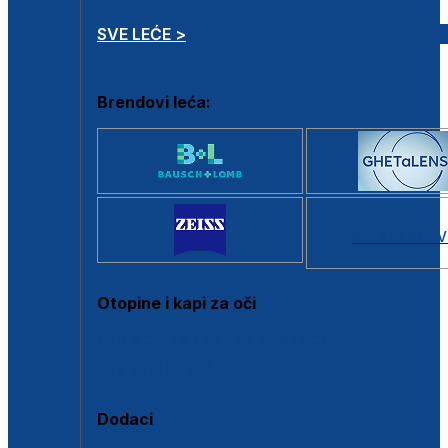
SVE LEĆE >
Brendovi leća:
SVI BRANDOV
Otopine i kapi za oči
Sve otopine za kontaktne leće
Sve kapi za oči
Dodaci