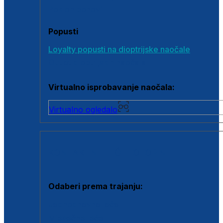
Poklon bonovi
Popusti
Loyalty popusti na dioptrijske naočale
Outlet dioptrijskih naočala
Virtualno isprobavanje naočala:
Virtualno ogledalo
KONTAKTNE LEĆE I OTOPINE
Odaberi prema trajanju:
Jednodnevne leće
Mjesečne leće