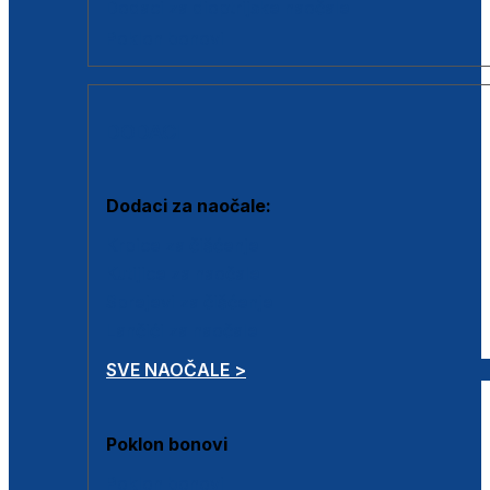
Dodaci za dioptrijske naočale
Poklon bonovi
DODACI
Dodaci za naočale:
Krpice za čišćenje
Kutijice za naočale
Sprejevi za čišćenje
Lančići za naočale
SVE NAOČALE >
Poklon bonovi
Poklon bonovi