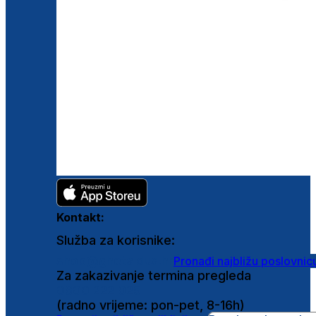
Kontakt:
Služba za korisnike:
shop@ghetaldus.hr
Pronađi najbližu poslovnic
Za zakazivanje termina pregleda
0800 222 025
(radno vrijeme: pon-pet, 8-16h)