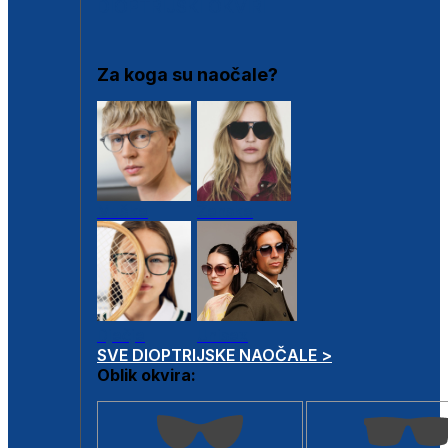
DIOPTRIJSKI OKVIRI
Za koga su naočale?
Muške
Ženske
Dječje
Unisex
SVE DIOPTRIJSKE NAOČALE >
Oblik okvira: