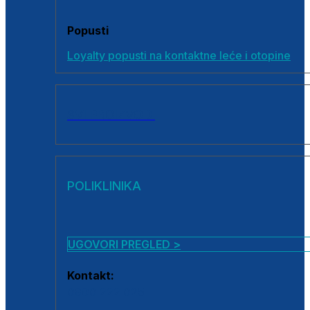
Popusti
Loyalty popusti na kontaktne leće i otopine
SVI PROIZVODI
POLIKLINIKA
UGOVORI PREGLED >
Kontakt:
0800 222 025