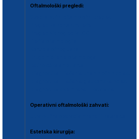
Oftalmološki pregledi:
Specijalistički oftalmološki pregled
Pregled za kontaktne leće
Pregled vidnog polja (OCT)
Dječja oftalmologija
Kontrola očnog tlaka
Drugo mišljenje oftalmologa
Retinološka ambulanta
Dijagnostika i liječenje upalnih očnih bolesti
Dijagnostika i liječenje glaukomske bolesti
Dijagnostika sive mrene ili katarakte
Operativni oftalmološki zahvati:
Ultrazvučna operacija mrene ili katarakta
Estetska kirurgija: