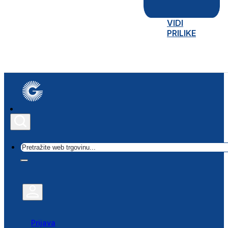
VIDI
PRILIKE
Traži
Prijava