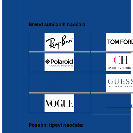
Clip-on
Poluokvir
Brend sunčanih naočala
Svi brendovi
Posebni tipovi naočala: