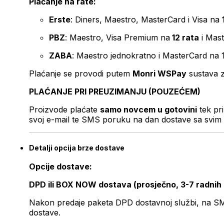
Plaćanje na rate:
Erste
: Diners, Maestro, MasterCard i Visa na
PBZ
: Maestro, Visa Premium na
12 rata
i Mas
ZABA
: Maestro jednokratno i MasterCard na 
Plaćanje se provodi putem
Monri WSPay
sustava z
PLAĆANJE PRI PREUZIMANJU (POUZEĆEM)
Proizvode plaćate
samo novcem u gotovini
tek pr
svoj e-mail te SMS poruku na dan dostave sa svim 
Detalji opcija brze dostave
Opcije dostave:
DPD ili BOX NOW dostava (prosječno, 3-7 radnih
Nakon predaje paketa DPD dostavnoj službi, na SMS 
dostave.