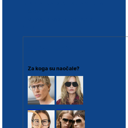
BESPLATNA KONTROLA SLUHA
Poslovnice
Proizvodi s loyalty popustima
Outlet
SUNČANE NAOČALE
Za koga su naočale?
Muške
Ženske