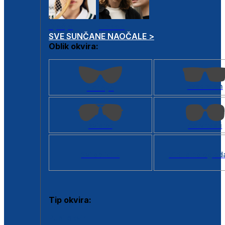
Dječje
Unisex
SVE SUNČANE NAOČALE >
Oblik okvira:
Kvadratan
Cat eye
Aviator
Četvrtasti
Svi oblici >
Virtualno ogled
Tip okvira:
Puni okvir