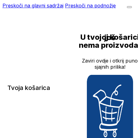
Preskoči na glavni sadržaj
Preskoči na podnožje
U tvojoj košarici još
nema proizvoda
Zaviri ovdje i otkrij puno
sjajnih prilika!
Tvoja košarica