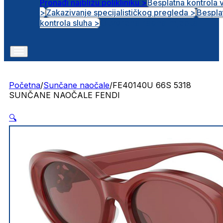
Pronađi najbližu polikliniku >
Besplatna kontrola 
>
Zakazivanje specijalističkog pregleda >
Bespla
Otvorena radna mjesta
kontrola sluha >
Početna
/
Sunčane naočale
/
FE40140U 66S 5318
SUNČANE NAOČALE FENDI
🔍