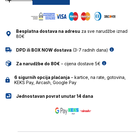
5318
SUNČANE
NAOČALE
FENDI
količina
Besplatna dostava na adresu
za sve narudžbe iznad
80€
DPD ili BOX NOW dostava
(3-7 radnih dana)
Za narudžbe do 80€
– cijena dostave 5€
6 sigurnih opcija plaćanja
– kartice, na rate, gotovina,
KEKS Pay, Aircash, Google Pay
Jednostavan povrat unutar 14 dana