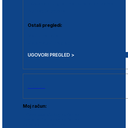
Estetska kirurgija i mali operativni zahvati
Aplikacija botoxa
Ostali pregledi:
Medicina rada
Sistematski pregled
UGOVORI PREGLED >
AKCIJE
Moj račun:
Prijava postojećeg korisnika
Registracija novog korisnika
Zaboravljena lozinka