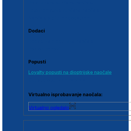
Polarizirane sunčane naočale
Fotokromatske sunčane naočale
Naočale s clip-on dodatkom
Dodaci
Dodaci za dioptrijske naočale
Poklon bonovi
Popusti
Loyalty popusti na dioptrijske naočale
Outlet dioptrijskih naočala
Virtualno isprobavanje naočala:
Virtualno ogledalo