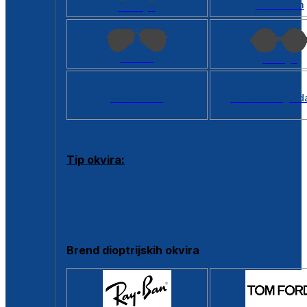
Kvadratan
Cat eye
Aviator
Okrugli
Svi oblici >
Virtualno ogled
Tip okvira:
Puni okvir
Clip-on
Poluokvir
Brend dioptrijskih okvira