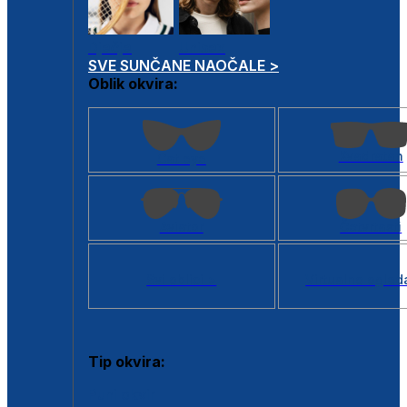
Dječje
Unisex
SVE SUNČANE NAOČALE >
Oblik okvira:
Kvadratan
Cat eye
Aviator
Četvrtasti
Svi oblici >
Virtualno ogled
Tip okvira:
Puni okvir