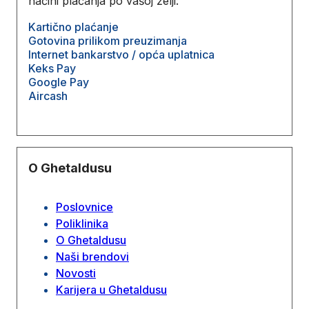
načini plaćanja po vašoj želji:
Kartično plaćanje
Gotovina prilikom preuzimanja
Internet bankarstvo / opća uplatnica
Keks Pay
Google Pay
Aircash
O Ghetaldusu
Poslovnice
Poliklinika
O Ghetaldusu
Naši brendovi
Novosti
Karijera u Ghetaldusu