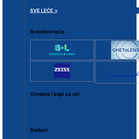
SVE LEĆE >
Brendovi leća:
SVI BRANDOV
Otopine i kapi za oči
Sve otopine za kontaktne leće
Sve kapi za oči
Dodaci