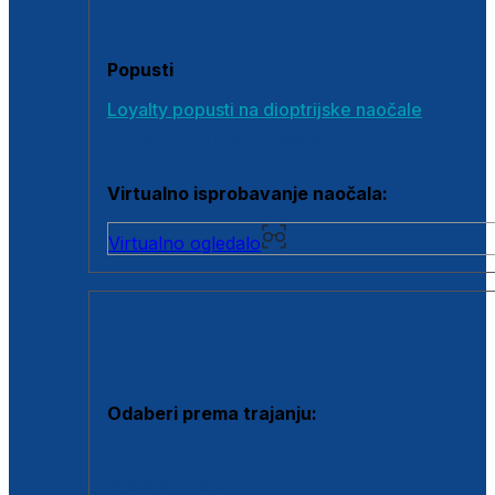
Poklon bonovi
Popusti
Loyalty popusti na dioptrijske naočale
Outlet dioptrijskih naočala
Virtualno isprobavanje naočala:
Virtualno ogledalo
KONTAKTNE LEĆE I OTOPINE
Odaberi prema trajanju:
Jednodnevne leće
Mjesečne leće