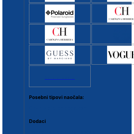
Svi brendovi >
Posebni tipovi naočala:
Okviri s clip-on dodatkom
Dodaci
Dodaci za dioptrijske naočale