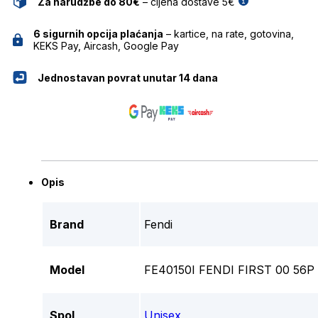
Za narudžbe do 80€
– cijena dostave 5€
6 sigurnih opcija plaćanja
– kartice, na rate, gotovina,
KEKS Pay, Aircash, Google Pay
Jednostavan povrat unutar 14 dana
Opis
Brand
Fendi
Model
FE40150I FENDI FIRST 00 56
Spol
Unisex