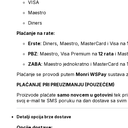
VISA
Maestro
Diners
Plaćanje na rate:
Erste
: Diners, Maestro, MasterCard i Visa na
PBZ
: Maestro, Visa Premium na
12 rata
i Mas
ZABA
: Maestro jednokratno i MasterCard na 
Plaćanje se provodi putem
Monri WSPay
sustava z
PLAĆANJE PRI PREUZIMANJU (POUZEĆEM)
Proizvode plaćate
samo novcem u gotovini
tek pr
svoj e-mail te SMS poruku na dan dostave sa svim 
Detalji opcija brze dostave
Opcije dostave: