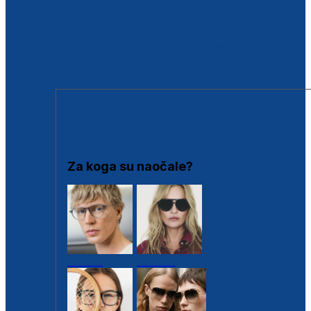
BESPLATNA KONTROLA SLUHA
Poslovnice
Proizvodi s loyalty popustima
Outlet
SUNČANE NAOČALE
Za koga su naočale?
Muške
Ženske