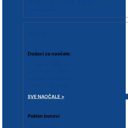
Dodaci za dioptrijske naočale
Poklon bonovi
DODACI
Dodaci za naočale:
Krpice za čišćenje
Kutijice za naočale
Sprejevi za čišćenje
Lančići za naočale
SVE NAOČALE >
Poklon bonovi
Poklon bonovi