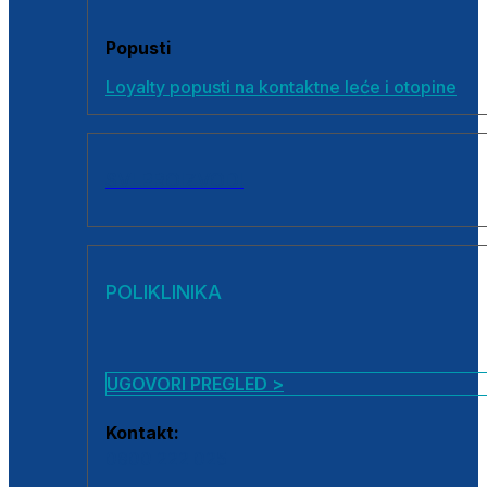
Popusti
Loyalty popusti na kontaktne leće i otopine
SVI PROIZVODI
POLIKLINIKA
UGOVORI PREGLED >
Kontakt:
0800 222 025