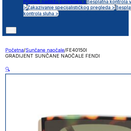
Pronađi najbližu polikliniku >
Besplatna kontrola 
>
Zakazivanje specijalističkog pregleda >
Bespla
Otvorena radna mjesta
kontrola sluha >
Početna
/
Sunčane naočale
/
FE40150I
GRADIJENT SUNČANE NAOČALE FENDI
🔍