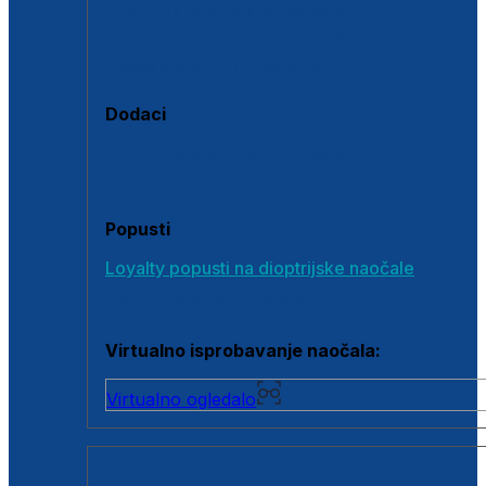
Polarizirane sunčane naočale
Fotokromatske sunčane naočale
Naočale s clip-on dodatkom
Dodaci
Dodaci za dioptrijske naočale
Poklon bonovi
Popusti
Loyalty popusti na dioptrijske naočale
Outlet dioptrijskih naočala
Virtualno isprobavanje naočala:
Virtualno ogledalo