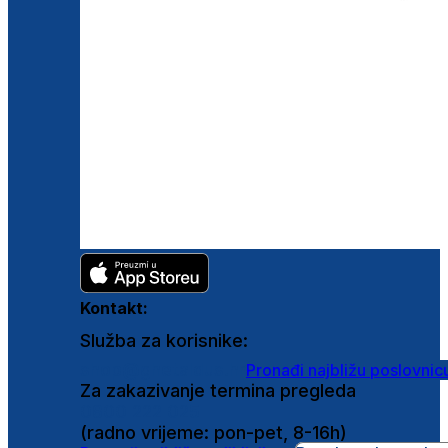
Kontakt:
Služba za korisnike:
shop@ghetaldus.hr
Pronađi najbližu poslovnic
Za zakazivanje termina pregleda
0800 222 025
(radno vrijeme: pon-pet, 8-16h)