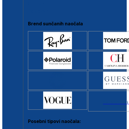
Clip-on
Poluokvir
Brend sunčanih naočala
Svi brendovi
Posebni tipovi naočala: