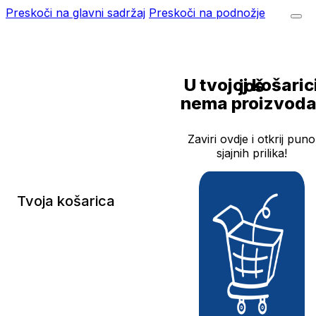
Preskoči na glavni sadržaj
Preskoči na podnožje
U tvojoj košarici još
nema proizvoda
Zaviri ovdje i otkrij puno
sjajnih prilika!
Tvoja košarica