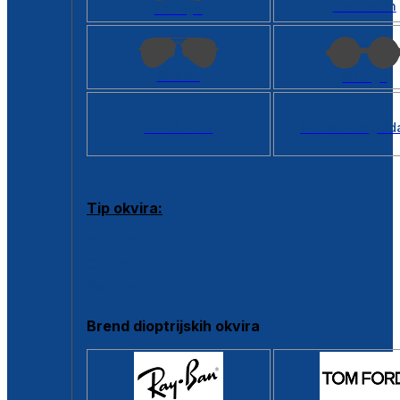
Kvadratan
Cat eye
Aviator
Okrugli
Svi oblici >
Virtualno ogled
Tip okvira:
Puni okvir
Clip-on
Poluokvir
Brend dioptrijskih okvira