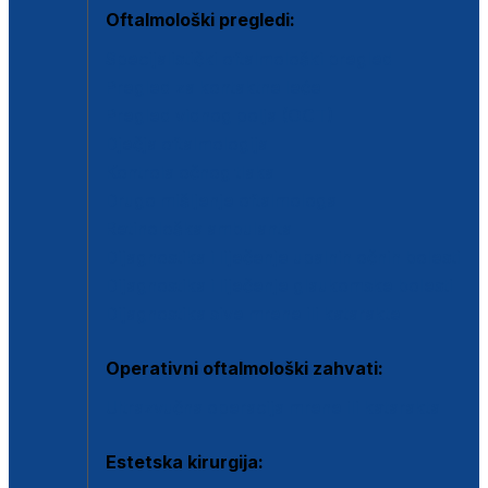
Oftalmološki pregledi:
Specijalistički oftalmološki pregled
Pregled za kontaktne leće
Pregled vidnog polja (OCT)
Dječja oftalmologija
Kontrola očnog tlaka
Drugo mišljenje oftalmologa
Retinološka ambulanta
Dijagnostika i liječenje upalnih očnih bolesti
Dijagnostika i liječenje glaukomske bolesti
Dijagnostika sive mrene ili katarakte
Operativni oftalmološki zahvati:
Ultrazvučna operacija mrene ili katarakta
Estetska kirurgija: