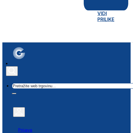
VIDI
PRILIKE
Traži
Prijava