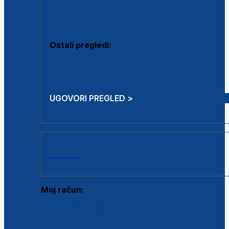
Estetska kirurgija i mali operativni zahvati
Aplikacija botoxa
Ostali pregledi:
Medicina rada
Sistematski pregled
UGOVORI PREGLED >
AKCIJE
Moj račun:
Prijava postojećeg korisnika
Registracija novog korisnika
Zaboravljena lozinka