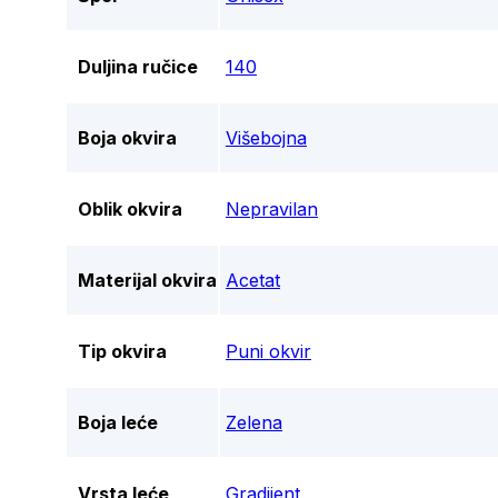
Duljina ručice
140
Boja okvira
Višebojna
Oblik okvira
Nepravilan
Materijal okvira
Acetat
Tip okvira
Puni okvir
Boja leće
Zelena
Vrsta leće
Gradijent