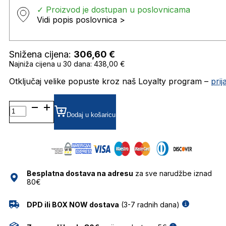
✓ Proizvod je dostupan u poslovnicama
Vidi popis poslovnica >
Snižena cijena:
306,60
€
Najniža cijena u 30 dana: 438,00 €
Otključaj velike popuste kroz naš Loyalty program –
pri
FE40150I
GRADIJENT SUNČANE
Dodaj u košaricu
NAOČALE
FENDI
količina
Besplatna dostava na adresu
za sve narudžbe iznad
80€
DPD ili BOX NOW dostava
(3-7 radnih dana)