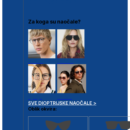
DIOPTRIJSKI OKVIRI
Za koga su naočale?
Muške
Ženske
Dječje
Unisex
SVE DIOPTRIJSKE NAOČALE >
Oblik okvira: