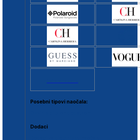
Svi brendovi >
Posebni tipovi naočala:
Okviri s clip-on dodatkom
Dodaci
Dodaci za dioptrijske naočale