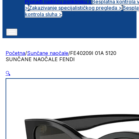
Pronađi najbližu polikliniku >
Besplatna kontrola 
>
Zakazivanje specijalističkog pregleda >
Bespla
Otvorena radna mjesta
kontrola sluha >
Početna
/
Sunčane naočale
/
FE40209I 01A 5120
SUNČANE NAOČALE FENDI
🔍