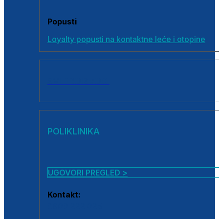
Popusti
Loyalty popusti na kontaktne leće i otopine
SVI PROIZVODI
POLIKLINIKA
UGOVORI PREGLED >
Kontakt:
0800 222 025