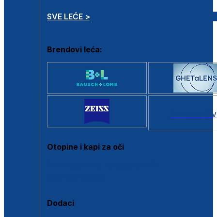
SVE LEĆE >
Brendovi leća:
SVI BRANDOV
Otopine i kapi za oči
Sve otopine za kontaktne leće
Sve kapi za oči
Dodaci