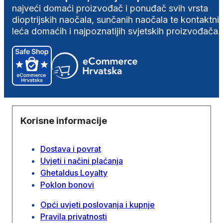
najveći domaći proizvođač i ponuđač svih vrsta
dioptrijskih naočala, sunčanih naočala te kontaktni
leća domaćih i najpoznatijih svjetskih proizvođača.
Korisne informacije
Dostava i povrat
Uvjeti i načini plaćanja
Ghetaldus Loyalty
Poklon bonovi
Opći uvjeti poslovanja i kupnje
Pravila privatnosti