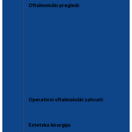
Oftalmološki pregledi:
Specijalistički oftalmološki pregled
Pregled za kontaktne leće
Pregled vidnog polja (OCT)
Dječja oftalmologija
Kontrola očnog tlaka
Drugo mišljenje oftalmologa
Retinološka ambulanta
Dijagnostika i liječenje upalnih očnih bolesti
Dijagnostika i liječenje glaukomske bolesti
Dijagnostika sive mrene ili katarakte
Operativni oftalmološki zahvati:
Ultrazvučna operacija mrene ili katarakta
Estetska kirurgija: