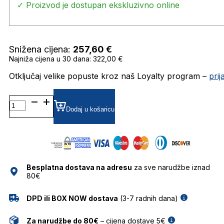
✓ Proizvod je dostupan ekskluzivno online
Snižena cijena:
257,60
€
Najniža cijena u 30 dana: 322,00 €
Otključaj velike popuste kroz naš Loyalty program –
pri
FE40209I
01A
Dodaj u košaricu
5120
SUNČANE
NAOČALE
FENDI
količina
Besplatna dostava na adresu
za sve narudžbe iznad
80€
DPD ili BOX NOW dostava
(3-7 radnih dana)
Za narudžbe do 80€
– cijena dostave 5€