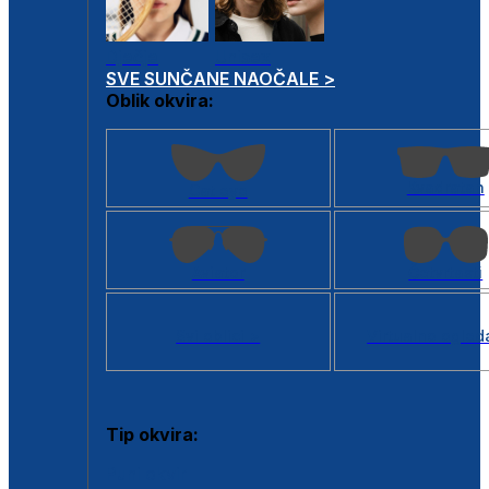
Dječje
Unisex
SVE SUNČANE NAOČALE >
Oblik okvira:
Kvadratan
Cat eye
Aviator
Četvrtasti
Svi oblici >
Virtualno ogled
Tip okvira:
Puni okvir