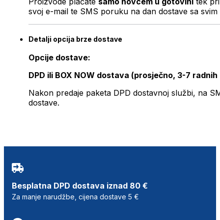
Proizvode plaćate
samo novcem u gotovini
tek pr
svoj e-mail te SMS poruku na dan dostave sa svim 
Detalji opcija brze dostave
Opcije dostave:
DPD ili BOX NOW dostava (prosječno, 3-7 radnih
Nakon predaje paketa DPD dostavnoj službi, na SMS 
dostave.
Besplatna DPD dostava iznad 80 €
Za manje narudžbe, cijena dostave 5 €