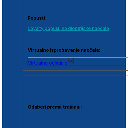
Poklon bonovi
Popusti
Loyalty popusti na dioptrijske naočale
Outlet dioptrijskih naočala
Virtualno isprobavanje naočala:
Virtualno ogledalo
KONTAKTNE LEĆE I OTOPINE
Odaberi prema trajanju:
Jednodnevne leće
Mjesečne leće