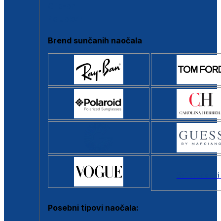
Clip-on
Poluokvir
Brend sunčanih naočala
Svi brendovi
Posebni tipovi naočala: