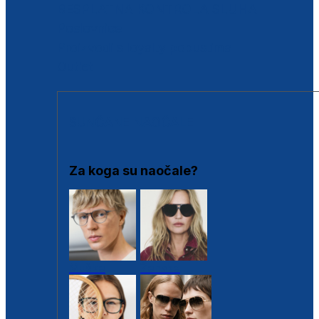
BESPLATNA KONTROLA SLUHA
Poslovnice
Proizvodi s loyalty popustima
Outlet
SUNČANE NAOČALE
Za koga su naočale?
Muške
Ženske