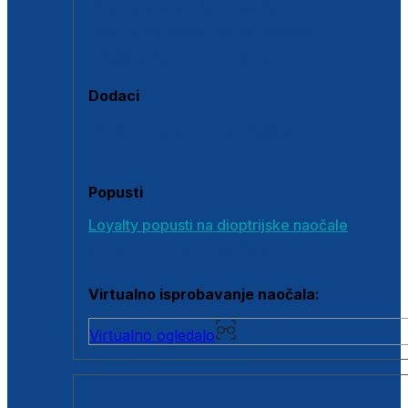
Polarizirane sunčane naočale
Fotokromatske sunčane naočale
Naočale s clip-on dodatkom
Dodaci
Dodaci za dioptrijske naočale
Poklon bonovi
Popusti
Loyalty popusti na dioptrijske naočale
Outlet dioptrijskih naočala
Virtualno isprobavanje naočala:
Virtualno ogledalo