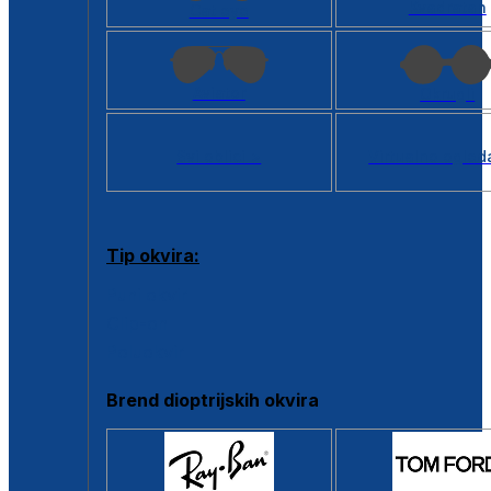
Kvadratan
Cat eye
Aviator
Okrugli
Svi oblici >
Virtualno ogled
Tip okvira:
Puni okvir
Clip-on
Poluokvir
Brend dioptrijskih okvira