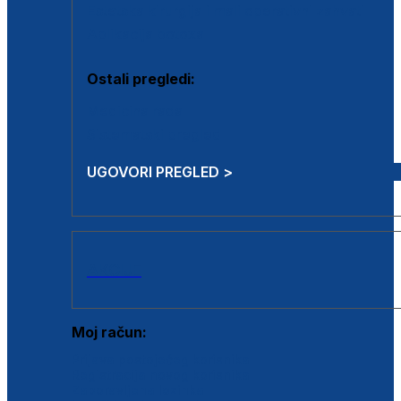
Estetska kirurgija i mali operativni zahvati
Aplikacija botoxa
Ostali pregledi:
Medicina rada
Sistematski pregled
UGOVORI PREGLED >
AKCIJE
Moj račun:
Prijava postojećeg korisnika
Registracija novog korisnika
Zaboravljena lozinka