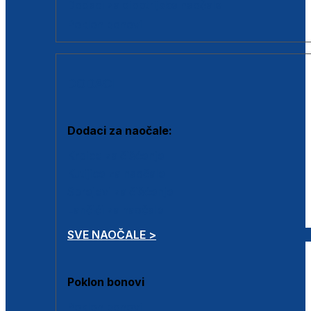
Dodaci za dioptrijske naočale
Poklon bonovi
DODACI
Dodaci za naočale:
Krpice za čišćenje
Kutijice za naočale
Sprejevi za čišćenje
Lančići za naočale
SVE NAOČALE >
Poklon bonovi
Poklon bonovi