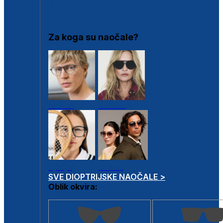
DIOPTRIJSKI OKVIRI
Za koga su naočale?
Muške
Ženske
Dječje
Unisex
SVE DIOPTRIJSKE NAOČALE >
Oblik okvira: