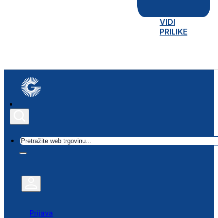
VIDI
PRILIKE
Traži
Prijava