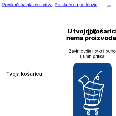
Preskoči na glavni sadržaj
Preskoči na podnožje
U tvojoj košarici još
nema proizvoda
Zaviri ovdje i otkrij puno
sjajnih prilika!
Tvoja košarica