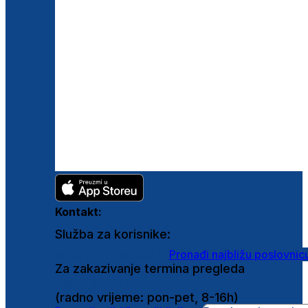
Kontakt:
Služba za korisnike:
shop@ghetaldus.hr
Pronađi najbližu poslovnic
Za zakazivanje termina pregleda
0800 222 025
(radno vrijeme: pon-pet, 8-16h)