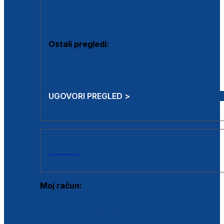
Estetska kirurgija i mali operativni zahvati
Aplikacija botoxa
Ostali pregledi:
Medicina rada
Sistematski pregled
UGOVORI PREGLED >
AKCIJE
Moj račun:
Prijava postojećeg korisnika
Registracija novog korisnika
Zaboravljena lozinka