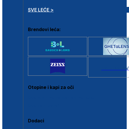
SVE LEĆE >
Brendovi leća:
SVI BRANDOV
Otopine i kapi za oči
Sve otopine za kontaktne leće
Sve kapi za oči
Dodaci