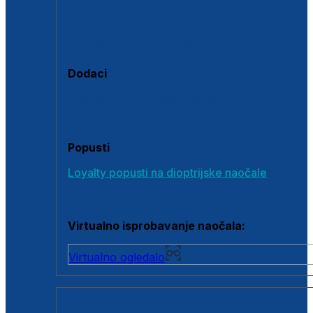
Polarizirane sunčane naočale
Fotokromatske sunčane naočale
Naočale s clip-on dodatkom
Dodaci
Dodaci za dioptrijske naočale
Poklon bonovi
Popusti
Loyalty popusti na dioptrijske naočale
Outlet dioptrijskih naočala
Virtualno isprobavanje naočala:
Virtualno ogledalo