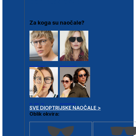
DIOPTRIJSKI OKVIRI
Za koga su naočale?
Muške
Ženske
Dječje
Unisex
SVE DIOPTRIJSKE NAOČALE >
Oblik okvira: