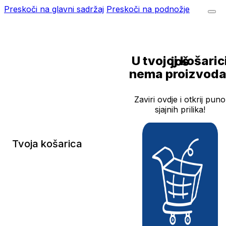
Preskoči na glavni sadržaj
Preskoči na podnožje
U tvojoj košarici još
nema proizvoda
Zaviri ovdje i otkrij puno
sjajnih prilika!
Tvoja košarica