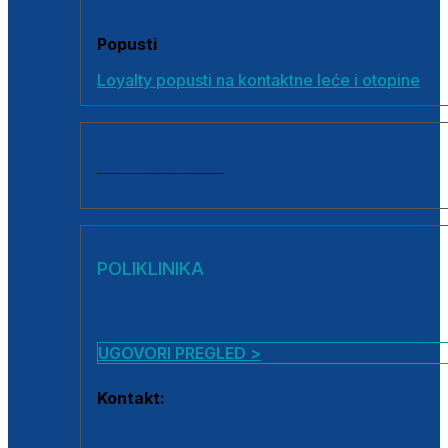
Popusti
Loyalty popusti na kontaktne leće i otopine
SVI PROIZVODI
POLIKLINIKA
UGOVORI PREGLED >
Kontakt:
0800 222 025