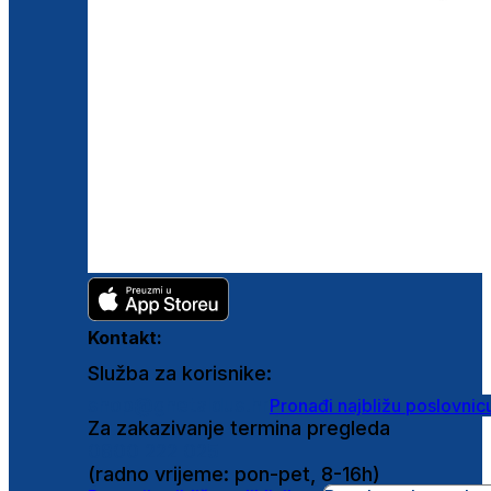
Kontakt:
Služba za korisnike:
shop@ghetaldus.hr
Pronađi najbližu poslovnic
Za zakazivanje termina pregleda
0800 222 025
(radno vrijeme: pon-pet, 8-16h)