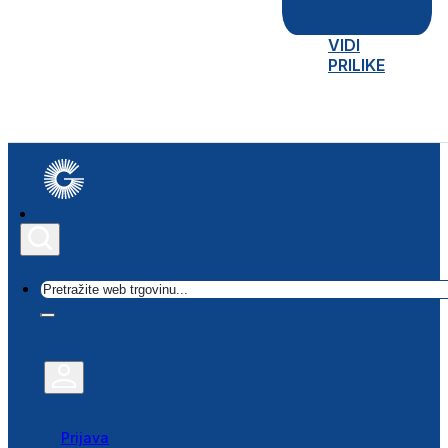
VIDI
PRILIKE
Traži
Prijava