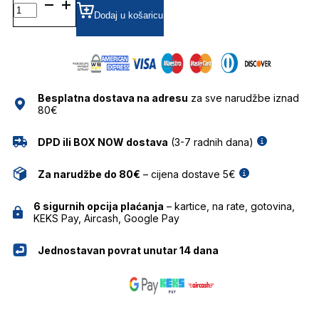
FT0764
58
Dodaj u košaricu
52K
SUNCE
TOM
FORD
količina
Besplatna dostava na adresu
za sve narudžbe iznad
80€
DPD ili BOX NOW dostava
(3-7 radnih dana)
Za narudžbe do 80€
– cijena dostave 5€
6 sigurnih opcija plaćanja
– kartice, na rate, gotovina,
KEKS Pay, Aircash, Google Pay
Jednostavan povrat unutar 14 dana