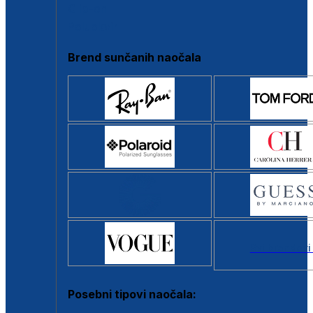
Clip-on
Poluokvir
Brend sunčanih naočala
Svi brendovi
Posebni tipovi naočala: