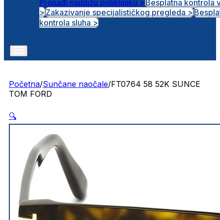
Pronađi najbližu polikliniku >
Besplatna kontrola 
>
Zakazivanje specijalističkog pregleda >
Bespla
Otvorena radna mjesta
kontrola sluha >
Početna
/
Sunčane naočale
/
FT0764 58 52K SUNCE
TOM FORD
🔍