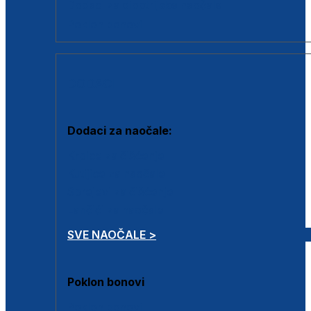
Dodaci za dioptrijske naočale
Poklon bonovi
DODACI
Dodaci za naočale:
Krpice za čišćenje
Kutijice za naočale
Sprejevi za čišćenje
Lančići za naočale
SVE NAOČALE >
Poklon bonovi
Poklon bonovi