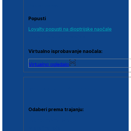
Poklon bonovi
Popusti
Loyalty popusti na dioptrijske naočale
Outlet dioptrijskih naočala
Virtualno isprobavanje naočala:
Virtualno ogledalo
KONTAKTNE LEĆE I OTOPINE
Odaberi prema trajanju:
Jednodnevne leće
Mjesečne leće