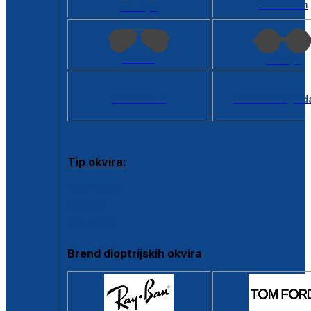
Kvadratan
Cat eye
Aviator
Okrugli
Svi oblici >
Virtualno ogled
Tip okvira:
Puni okvir
Clip-on
Poluokvir
Brend dioptrijskih okvira