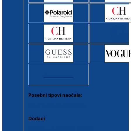
Svi brendovi >
Posebni tipovi naočala:
Okviri s clip-on dodatkom
Dodaci
Dodaci za dioptrijske naočale