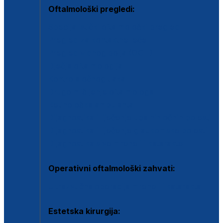
Oftalmološki pregledi:
Specijalistički oftalmološki pregled
Pregled za kontaktne leće
Pregled vidnog polja (OCT)
Dječja oftalmologija
Kontrola očnog tlaka
Drugo mišljenje oftalmologa
Retinološka ambulanta
Dijagnostika i liječenje upalnih očnih bolesti
Dijagnostika i liječenje glaukomske bolesti
Dijagnostika sive mrene ili katarakte
Operativni oftalmološki zahvati:
Ultrazvučna operacija mrene ili katarakta
Estetska kirurgija: