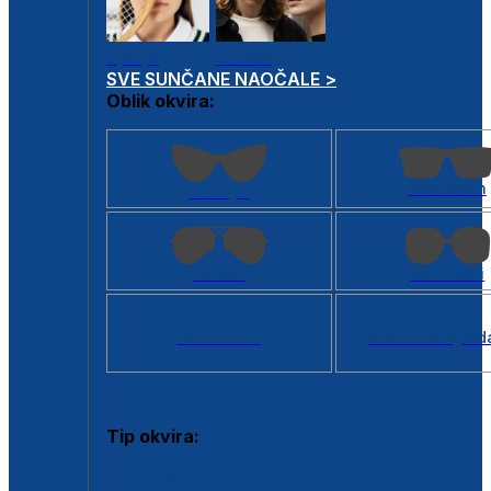
Dječje
Unisex
SVE SUNČANE NAOČALE >
Oblik okvira:
Kvadratan
Cat eye
Aviator
Četvrtasti
Svi oblici >
Virtualno ogled
Tip okvira:
Puni okvir