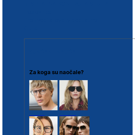
BESPLATNA KONTROLA SLUHA
Poslovnice
Proizvodi s loyalty popustima
Outlet
SUNČANE NAOČALE
Za koga su naočale?
Muške
Ženske