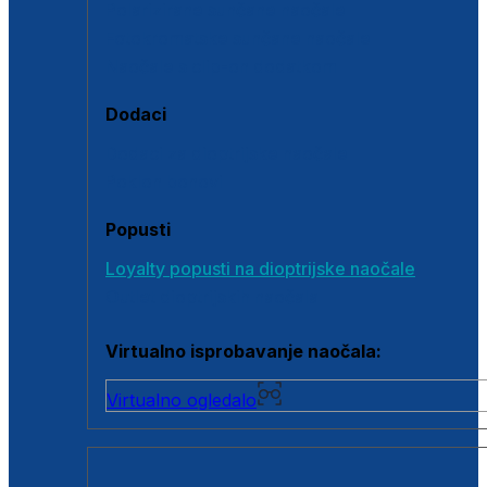
Polarizirane sunčane naočale
Fotokromatske sunčane naočale
Naočale s clip-on dodatkom
Dodaci
Dodaci za dioptrijske naočale
Poklon bonovi
Popusti
Loyalty popusti na dioptrijske naočale
Outlet dioptrijskih naočala
Virtualno isprobavanje naočala:
Virtualno ogledalo