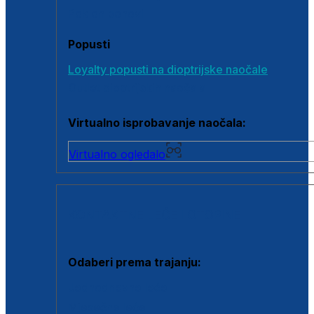
Poklon bonovi
Popusti
Loyalty popusti na dioptrijske naočale
Outlet dioptrijskih naočala
Virtualno isprobavanje naočala:
Virtualno ogledalo
KONTAKTNE LEĆE I OTOPINE
Odaberi prema trajanju:
Jednodnevne leće
Mjesečne leće