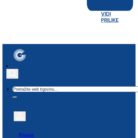
VIDI
PRILIKE
Traži
Prijava