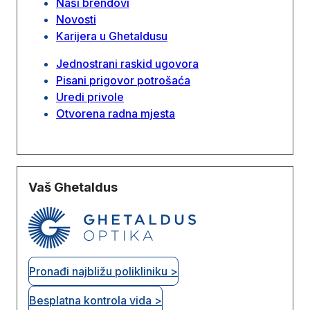
Naši brendovi
Novosti
Karijera u Ghetaldusu
Jednostrani raskid ugovora
Pisani prigovor potrošaća
Uredi privole
Otvorena radna mjesta
Vaš Ghetaldus
Pronađi najbližu polikliniku >
Besplatna kontrola vida >