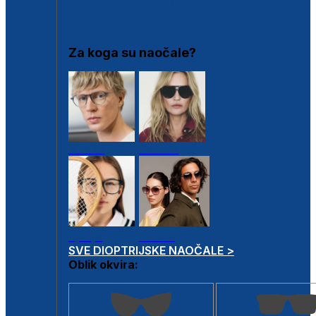
DIOPTRIJSKI OKVIRI
Za koga su naočale?
Muške
Ženske
Dječje
Unisex
SVE DIOPTRIJSKE NAOČALE >
Oblik okvira: