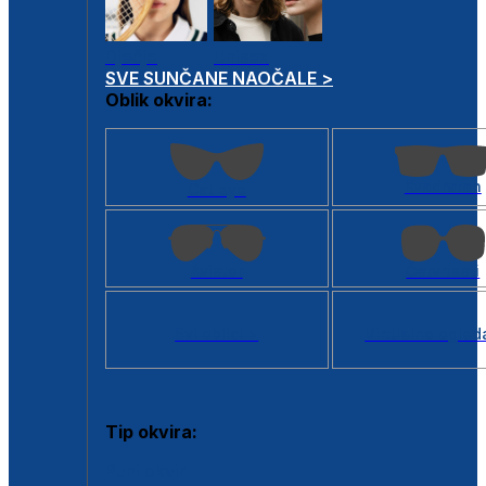
Dječje
Unisex
SVE SUNČANE NAOČALE >
Oblik okvira:
Kvadratan
Cat eye
Aviator
Četvrtasti
Svi oblici >
Virtualno ogled
Tip okvira:
Puni okvir