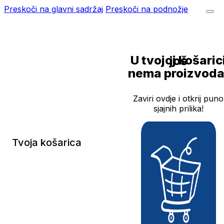
Preskoči na glavni sadržaj
Preskoči na podnožje
U tvojoj košarici još
nema proizvoda
Zaviri ovdje i otkrij puno
sjajnih prilika!
Tvoja košarica