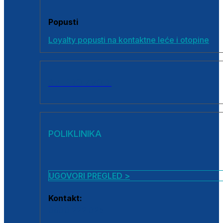
Popusti
Loyalty popusti na kontaktne leće i otopine
SVI PROIZVODI
POLIKLINIKA
UGOVORI PREGLED >
Kontakt:
0800 222 025