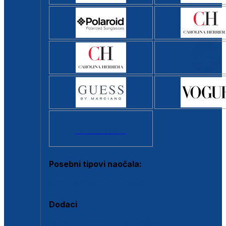
Svi brendovi >
Posebni tipovi naočala:
Okviri s clip-on dodatkom
Dodaci
Dodaci za dioptrijske naočale