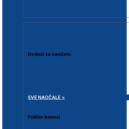
Dodaci za dioptrijske naočale
Poklon bonovi
DODACI
Dodaci za naočale:
Krpice za čišćenje
Kutijice za naočale
Sprejevi za čišćenje
Lančići za naočale
SVE NAOČALE >
Poklon bonovi
Poklon bonovi