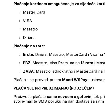
Plaćanje karticom omogućeno je za sljedeće kart
Master Card
VISA
Maestro
Diners
Plaćanje na rate:
Erste
: Diners, Maestro, MasterCard i Visa na
PBZ
: Maestro, Visa Premium na
12 rata
i Mas
ZABA
: Maestro jednokratno i MasterCard na 
Plaćanje se provodi putem
Monri WSPay
sustava z
PLAĆANJE PRI PREUZIMANJU (POUZEĆEM)
Proizvode plaćate
samo novcem u gotovini
tek pr
svoj e-mail te SMS poruku na dan dostave sa svim 