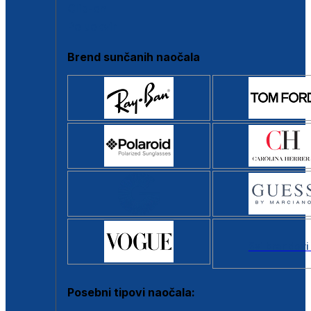
Clip-on
Poluokvir
Brend sunčanih naočala
Svi brendovi
Posebni tipovi naočala: