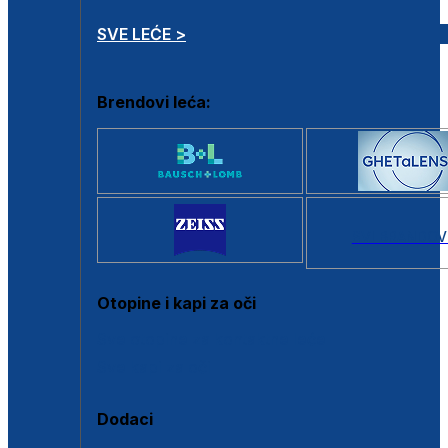
SVE LEĆE >
Brendovi leća:
SVI BRANDOV
Otopine i kapi za oči
Sve otopine za kontaktne leće
Sve kapi za oči
Dodaci