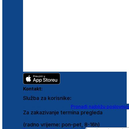
Kontakt:
Služba za korisnike:
shop@ghetaldus.hr
Pronađi najbližu poslovnic
Za zakazivanje termina pregleda
0800 222 025
(radno vrijeme: pon-pet, 8-16h)