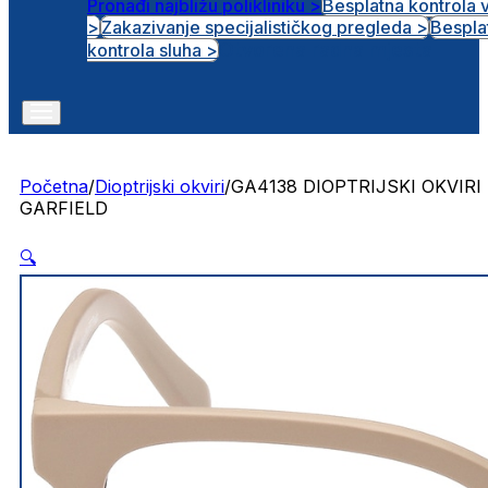
Pronađi najbližu polikliniku >
Besplatna kontrola 
>
Zakazivanje specijalističkog pregleda >
Bespla
Otvorena radna mjesta
kontrola sluha >
Početna
/
Dioptrijski okviri
/
GA4138 DIOPTRIJSKI OKVIRI
GARFIELD
🔍