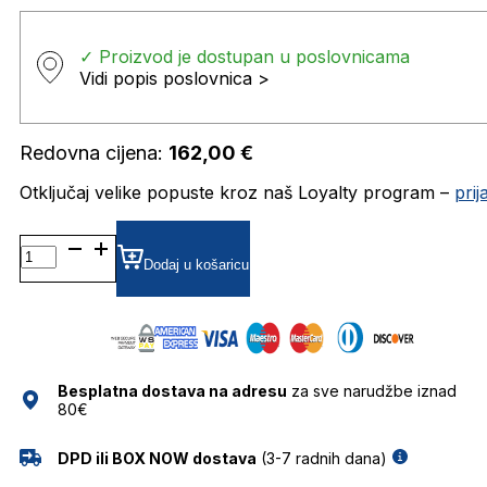
✓ Proizvod je dostupan u poslovnicama
Vidi popis poslovnica >
Redovna cijena:
162,00
€
Otključaj velike popuste kroz naš Loyalty program –
pri
GA4138 DIOPTRIJSKI
OKVIRI
Dodaj u košaricu
GARFIELD
količina
Besplatna dostava na adresu
za sve narudžbe iznad
80€
DPD ili BOX NOW dostava
(3-7 radnih dana)