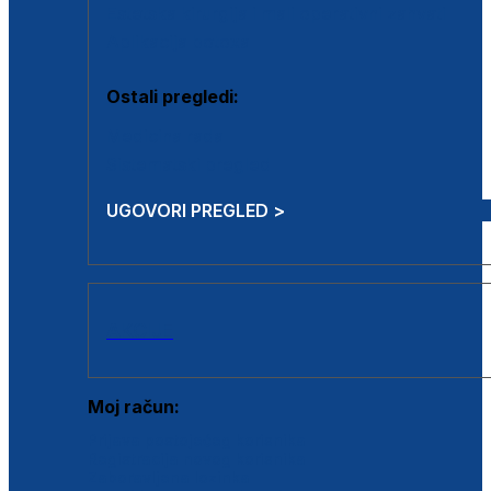
Estetska kirurgija i mali operativni zahvati
Aplikacija botoxa
Ostali pregledi:
Medicina rada
Sistematski pregled
UGOVORI PREGLED >
AKCIJE
Moj račun:
Prijava postojećeg korisnika
Registracija novog korisnika
Zaboravljena lozinka