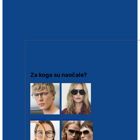
BESPLATNA KONTROLA SLUHA
Poslovnice
Proizvodi s loyalty popustima
Outlet
SUNČANE NAOČALE
Za koga su naočale?
Muške
Ženske