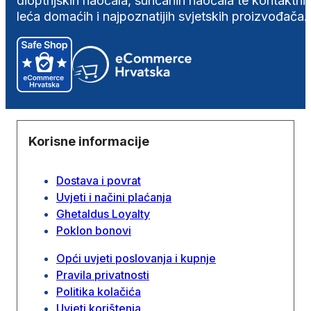
dioptrijskih naočala, sunčanih naočala te kontaktni
leća domaćih i najpoznatijih svjetskih proizvođača.
Korisne informacije
Dostava i povrat
Uvjeti i načini plaćanja
Ghetaldus Loyalty
Poklon bonovi
Opći uvjeti poslovanja i kupnje
Pravila privatnosti
Politika kolačića
Uvjeti korištenja