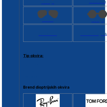
Kvadratan
Cat eye
Aviator
Okrugli
Svi oblici >
Virtualno ogled
Tip okvira:
Puni okvir
Clip-on
Poluokvir
Brend dioptrijskih okvira