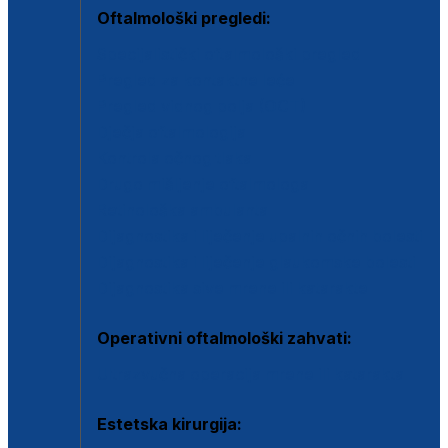
Oftalmološki pregledi:
Specijalistički oftalmološki pregled
Pregled za kontaktne leće
Pregled vidnog polja (OCT)
Dječja oftalmologija
Kontrola očnog tlaka
Drugo mišljenje oftalmologa
Retinološka ambulanta
Dijagnostika i liječenje upalnih očnih bolesti
Dijagnostika i liječenje glaukomske bolesti
Dijagnostika sive mrene ili katarakte
Operativni oftalmološki zahvati:
Ultrazvučna operacija mrene ili katarakta
Estetska kirurgija: