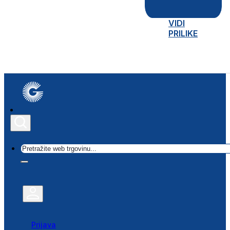
VIDI
PRILIKE
Traži
Prijava