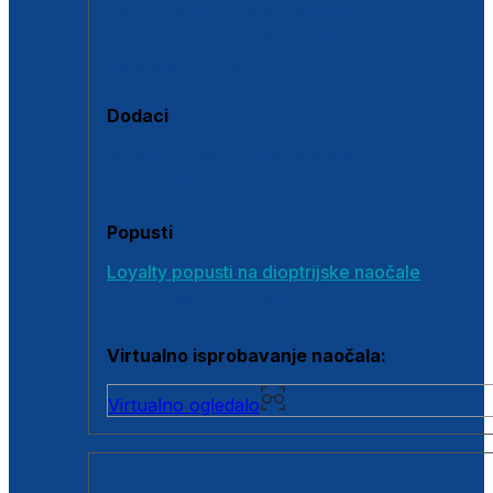
Polarizirane sunčane naočale
Fotokromatske sunčane naočale
Naočale s clip-on dodatkom
Dodaci
Dodaci za dioptrijske naočale
Poklon bonovi
Popusti
Loyalty popusti na dioptrijske naočale
Outlet dioptrijskih naočala
Virtualno isprobavanje naočala:
Virtualno ogledalo