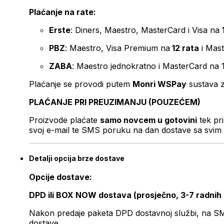
Plaćanje na rate:
Erste
: Diners, Maestro, MasterCard i Visa na
PBZ
: Maestro, Visa Premium na
12 rata
i Mas
ZABA
: Maestro jednokratno i MasterCard na 
Plaćanje se provodi putem
Monri WSPay
sustava z
PLAĆANJE PRI PREUZIMANJU (POUZEĆEM)
Proizvode plaćate
samo novcem u gotovini
tek pr
svoj e-mail te SMS poruku na dan dostave sa svim 
Detalji opcija brze dostave
Opcije dostave:
DPD ili BOX NOW dostava (prosječno, 3-7 radnih
Nakon predaje paketa DPD dostavnoj službi, na SMS 
dostave.