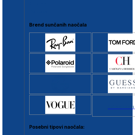
Clip-on
Poluokvir
Brend sunčanih naočala
Svi brendovi
Posebni tipovi naočala: