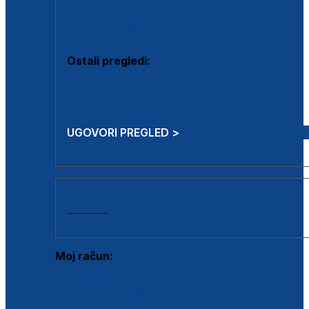
Estetska kirurgija i mali operativni zahvati
Aplikacija botoxa
Ostali pregledi:
Medicina rada
Sistematski pregled
UGOVORI PREGLED >
AKCIJE
Moj račun:
Prijava postojećeg korisnika
Registracija novog korisnika
Zaboravljena lozinka