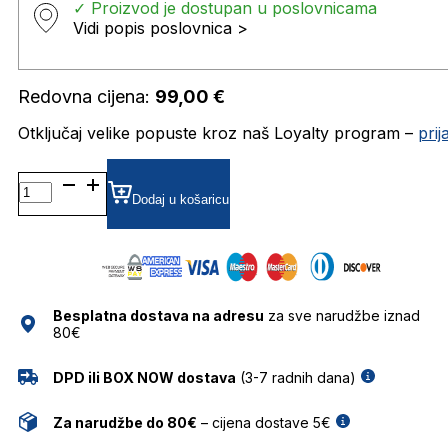
✓ Proizvod je dostupan u poslovnicama
Vidi popis poslovnica >
Redovna cijena:
99,00
€
Otključaj velike popuste kroz naš Loyalty program –
pri
GH-
D103-
Dodaj u košaricu
4 DIOPTRIJSKI
OKVIRI
GHETALDUS
količina
Besplatna dostava na adresu
za sve narudžbe iznad
80€
DPD ili BOX NOW dostava
(3-7 radnih dana)
Za narudžbe do 80€
– cijena dostave 5€