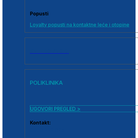
Popusti
Loyalty popusti na kontaktne leće i otopine
SVI PROIZVODI
POLIKLINIKA
UGOVORI PREGLED >
Kontakt:
0800 222 025