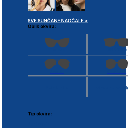
Dječje
Unisex
SVE SUNČANE NAOČALE >
Oblik okvira:
Kvadratan
Cat eye
Aviator
Četvrtasti
Svi oblici >
Virtualno ogled
Tip okvira:
Puni okvir