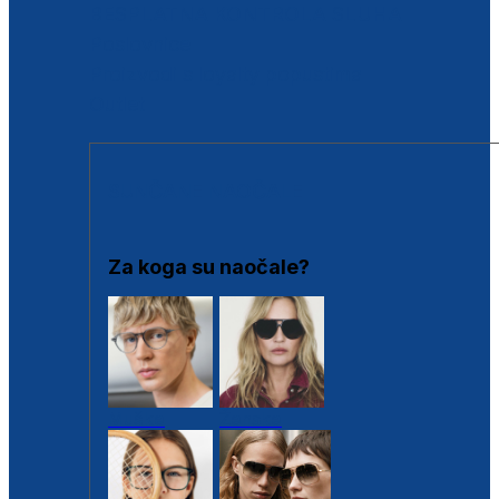
BESPLATNA KONTROLA SLUHA
Poslovnice
Proizvodi s loyalty popustima
Outlet
SUNČANE NAOČALE
Za koga su naočale?
Muške
Ženske