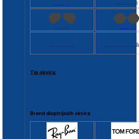
Kvadratan
Cat eye
Aviator
Okrugli
Svi oblici >
Virtualno ogled
Tip okvira:
Puni okvir
Clip-on
Poluokvir
Brend dioptrijskih okvira