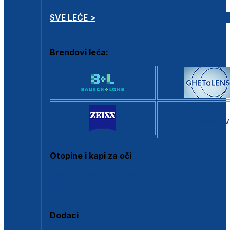
SVE LEĆE >
Brendovi leća:
SVI BRANDOV
Otopine i kapi za oči
Sve otopine za kontaktne leće
Sve kapi za oči
Dodaci