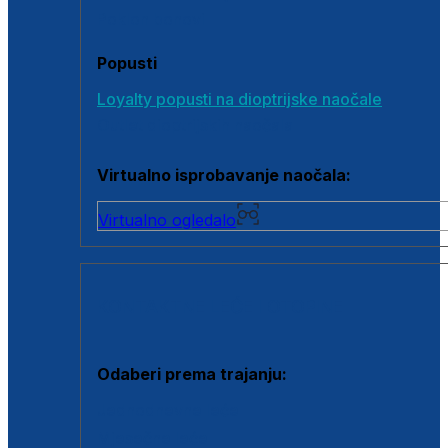
Poklon bonovi
Popusti
Loyalty popusti na dioptrijske naočale
Outlet dioptrijskih naočala
Virtualno isprobavanje naočala:
Virtualno ogledalo
KONTAKTNE LEĆE I OTOPINE
Odaberi prema trajanju:
Jednodnevne leće
Mjesečne leće