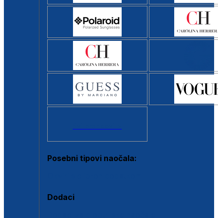
Svi brendovi >
Posebni tipovi naočala:
Okviri s clip-on dodatkom
Dodaci
Dodaci za dioptrijske naočale