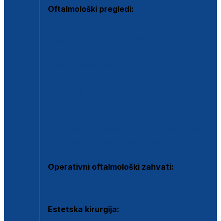
Oftalmološki pregledi:
Specijalistički oftalmološki pregled
Pregled za kontaktne leće
Pregled vidnog polja (OCT)
Dječja oftalmologija
Kontrola očnog tlaka
Drugo mišljenje oftalmologa
Retinološka ambulanta
Dijagnostika i liječenje upalnih očnih bolesti
Dijagnostika i liječenje glaukomske bolesti
Dijagnostika sive mrene ili katarakte
Operativni oftalmološki zahvati:
Ultrazvučna operacija mrene ili katarakta
Estetska kirurgija: