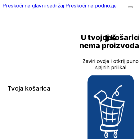
Preskoči na glavni sadržaj
Preskoči na podnožje
U tvojoj košarici još
nema proizvoda
Zaviri ovdje i otkrij puno
sjajnih prilika!
Tvoja košarica