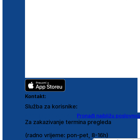
Kontakt:
Služba za korisnike:
shop@ghetaldus.hr
Pronađi najbližu poslovnic
Za zakazivanje termina pregleda
0800 222 025
(radno vrijeme: pon-pet, 8-16h)