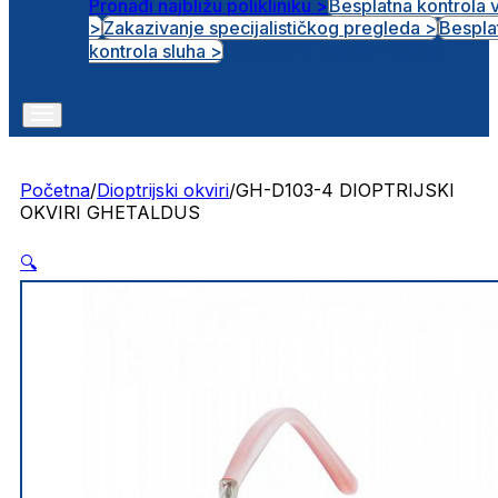
Pronađi najbližu polikliniku >
Besplatna kontrola 
>
Zakazivanje specijalističkog pregleda >
Bespla
Otvorena radna mjesta
kontrola sluha >
Početna
/
Dioptrijski okviri
/
GH-D103-4 DIOPTRIJSKI
OKVIRI GHETALDUS
🔍