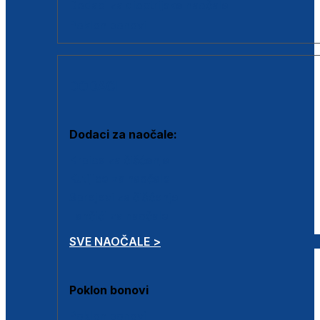
Dodaci za dioptrijske naočale
Poklon bonovi
DODACI
Dodaci za naočale:
Krpice za čišćenje
Kutijice za naočale
Sprejevi za čišćenje
Lančići za naočale
SVE NAOČALE >
Poklon bonovi
Poklon bonovi