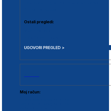
Estetska kirurgija i mali operativni zahvati
Aplikacija botoxa
Ostali pregledi:
Medicina rada
Sistematski pregled
UGOVORI PREGLED >
AKCIJE
Moj račun:
Prijava postojećeg korisnika
Registracija novog korisnika
Zaboravljena lozinka