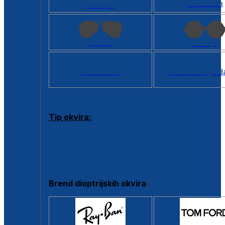
Kvadratan
Cat eye
Aviator
Okrugli
Svi oblici >
Virtualno ogled
Tip okvira:
Puni okvir
Clip-on
Poluokvir
Brend dioptrijskih okvira