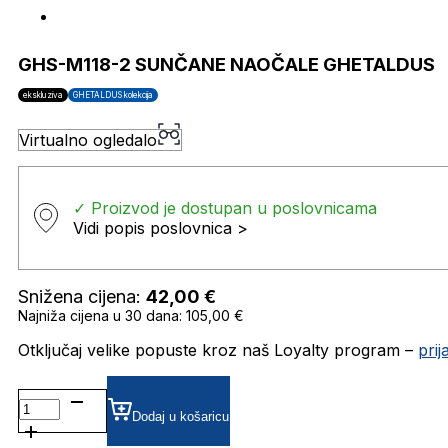
GHS-M118-2 SUNČANE NAOČALE GHETALDUS
ekskluziva
GHETALDUS kolekcija
Virtualno ogledalo
✓ Proizvod je dostupan u poslovnicama
Vidi popis poslovnica >
Snižena cijena:
42,00
€
Najniža cijena u 30 dana: 105,00 €
Otključaj velike popuste kroz naš Loyalty program –
pri
GHS-
M118-
Dodaj u košaricu
2 SUNČANE