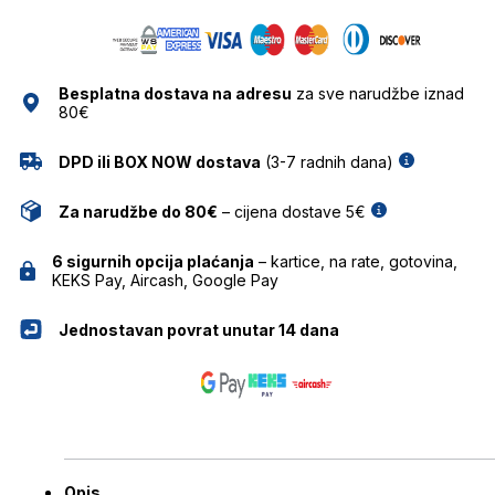
NAOČALE
GHETALDUS
količina
Besplatna dostava na adresu
za sve narudžbe iznad
80€
DPD ili BOX NOW dostava
(3-7 radnih dana)
Za narudžbe do 80€
– cijena dostave 5€
6 sigurnih opcija plaćanja
– kartice, na rate, gotovina,
KEKS Pay, Aircash, Google Pay
Jednostavan povrat unutar 14 dana
Opis