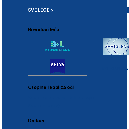
SVE LEĆE >
Brendovi leća:
SVI BRANDOV
Otopine i kapi za oči
Sve otopine za kontaktne leće
Sve kapi za oči
Dodaci