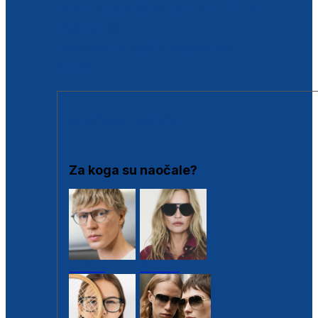
BESPLATNA KONTROLA SLUHA
Poslovnice
Proizvodi s loyalty popustima
Outlet
SUNČANE NAOČALE
Za koga su naočale?
Muške
Ženske