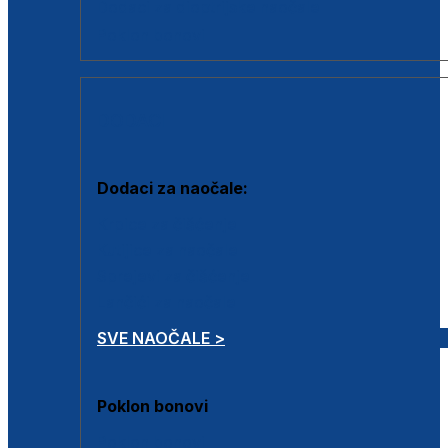
Dodaci za dioptrijske naočale
Poklon bonovi
DODACI
Dodaci za naočale:
Krpice za čišćenje
Kutijice za naočale
Sprejevi za čišćenje
Lančići za naočale
SVE NAOČALE >
Poklon bonovi
Poklon bonovi