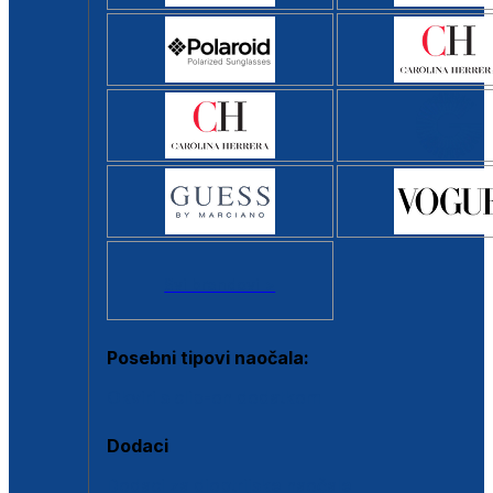
Svi brendovi >
Posebni tipovi naočala:
Okviri s clip-on dodatkom
Dodaci
Dodaci za dioptrijske naočale