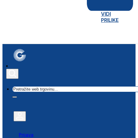
VIDI
PRILIKE
Traži
Prijava