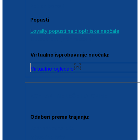
Poklon bonovi
Popusti
Loyalty popusti na dioptrijske naočale
Outlet dioptrijskih naočala
Virtualno isprobavanje naočala:
Virtualno ogledalo
KONTAKTNE LEĆE I OTOPINE
Odaberi prema trajanju:
Jednodnevne leće
Mjesečne leće