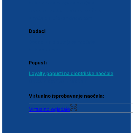
Polarizirane sunčane naočale
Fotokromatske sunčane naočale
Naočale s clip-on dodatkom
Dodaci
Dodaci za dioptrijske naočale
Poklon bonovi
Popusti
Loyalty popusti na dioptrijske naočale
Outlet dioptrijskih naočala
Virtualno isprobavanje naočala:
Virtualno ogledalo