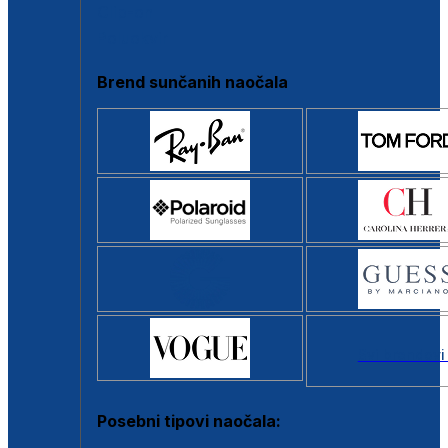
Clip-on
Poluokvir
Brend sunčanih naočala
Svi brendovi
Posebni tipovi naočala: