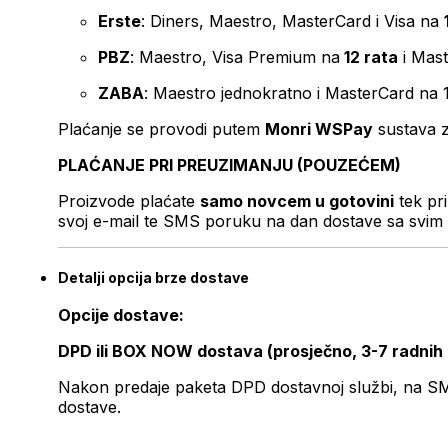
Erste
: Diners, Maestro, MasterCard i Visa na
PBZ
: Maestro, Visa Premium na
12 rata
i Mas
ZABA
: Maestro jednokratno i MasterCard na 
Plaćanje se provodi putem
Monri WSPay
sustava z
PLAĆANJE PRI PREUZIMANJU (POUZEĆEM)
Proizvode plaćate
samo novcem u gotovini
tek pr
svoj e-mail te SMS poruku na dan dostave sa svim 
Detalji opcija brze dostave
Opcije dostave:
DPD ili BOX NOW dostava (prosječno, 3-7 radnih
Nakon predaje paketa DPD dostavnoj službi, na SMS 
dostave.