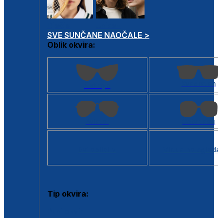
Dječje
Unisex
SVE SUNČANE NAOČALE >
Oblik okvira:
Kvadratan
Cat eye
Aviator
Četvrtasti
Svi oblici >
Virtualno ogled
Tip okvira:
Puni okvir