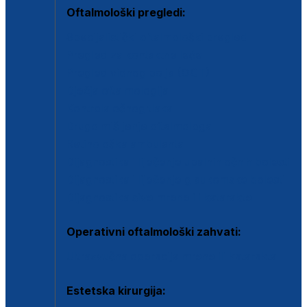
Oftalmološki pregledi:
Specijalistički oftalmološki pregled
Pregled za kontaktne leće
Pregled vidnog polja (OCT)
Dječja oftalmologija
Kontrola očnog tlaka
Drugo mišljenje oftalmologa
Retinološka ambulanta
Dijagnostika i liječenje upalnih očnih bolesti
Dijagnostika i liječenje glaukomske bolesti
Dijagnostika sive mrene ili katarakte
Operativni oftalmološki zahvati:
Ultrazvučna operacija mrene ili katarakta
Estetska kirurgija: