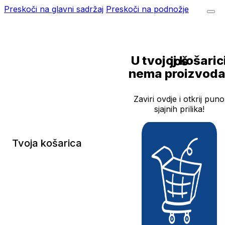
Preskoči na glavni sadržaj
Preskoči na podnožje
U tvojoj košarici još
nema proizvoda
Zaviri ovdje i otkrij puno
sjajnih prilika!
Tvoja košarica