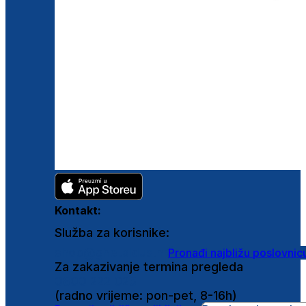
Kontakt:
Služba za korisnike:
shop@ghetaldus.hr
Pronađi najbližu poslovnic
Za zakazivanje termina pregleda
0800 222 025
(radno vrijeme: pon-pet, 8-16h)