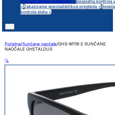
Pronađi najbližu polikliniku >
Besplatna kontrola 
>
Zakazivanje specijalističkog pregleda >
Bespla
Otvorena radna mjesta
kontrola sluha >
Početna
/
Sunčane naočale
/
GHS-M118-2 SUNČANE
NAOČALE GHETALDUS
🔍