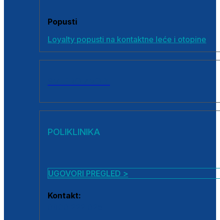
Popusti
Loyalty popusti na kontaktne leće i otopine
SVI PROIZVODI
POLIKLINIKA
UGOVORI PREGLED >
Kontakt:
0800 222 025