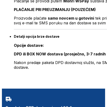
Plaćanje se provodi putem
Monri WSPay
sustava z
PLAĆANJE PRI PREUZIMANJU (POUZEĆEM)
Proizvode plaćate
samo novcem u gotovini
tek pr
svoj e-mail te SMS poruku na dan dostave sa svim 
Detalji opcija brze dostave
Opcije dostave:
DPD ili BOX NOW dostava (prosječno, 3-7 radnih
Nakon predaje paketa DPD dostavnoj službi, na SMS 
dostave.