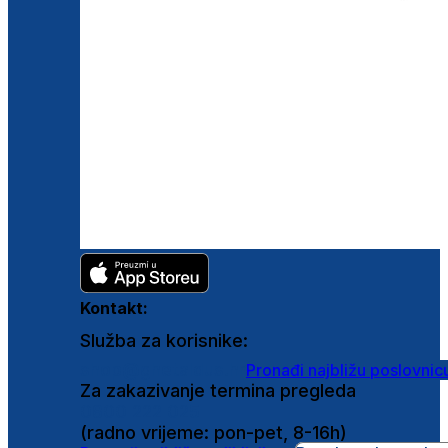
Kontakt:
Služba za korisnike:
shop@ghetaldus.hr
Pronađi najbližu poslovnic
Za zakazivanje termina pregleda
0800 222 025
(radno vrijeme: pon-pet, 8-16h)