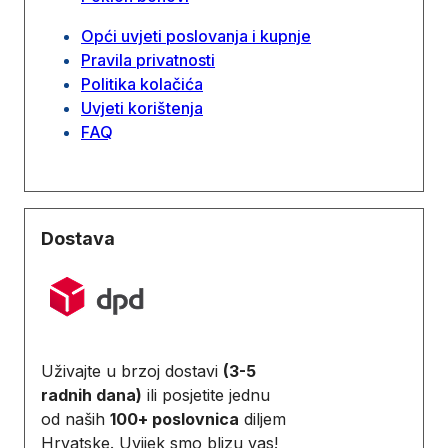
Opći uvjeti poslovanja i kupnje
Pravila privatnosti
Politika kolačića
Uvjeti korištenja
FAQ
Dostava
Uživajte u brzoj dostavi
(3-5
radnih dana)
ili posjetite jednu
od naših
100+ poslovnica
diljem
Hrvatske. Uvijek smo blizu vas!