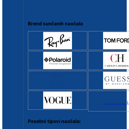
Clip-on
Poluokvir
Brend sunčanih naočala
Svi brendovi
Posebni tipovi naočala: