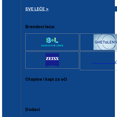
SVE LEĆE >
Brendovi leća:
SVI BRANDOV
Otopine i kapi za oči
Sve otopine za kontaktne leće
Sve kapi za oči
Dodaci