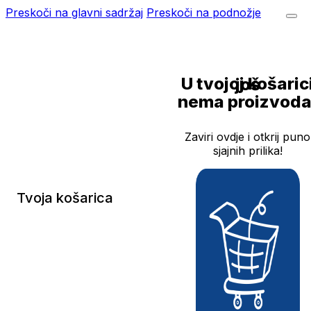
Preskoči na glavni sadržaj
Preskoči na podnožje
U tvojoj košarici još
nema proizvoda
Zaviri ovdje i otkrij puno
sjajnih prilika!
Tvoja košarica