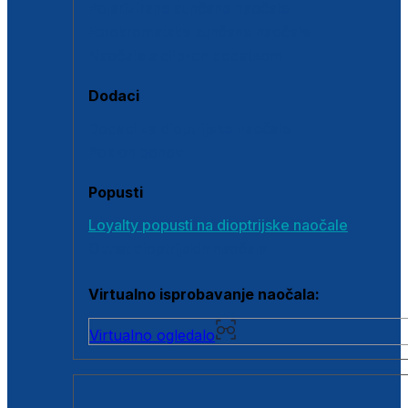
Polarizirane sunčane naočale
Fotokromatske sunčane naočale
Naočale s clip-on dodatkom
Dodaci
Dodaci za dioptrijske naočale
Poklon bonovi
Popusti
Loyalty popusti na dioptrijske naočale
Outlet dioptrijskih naočala
Virtualno isprobavanje naočala:
Virtualno ogledalo