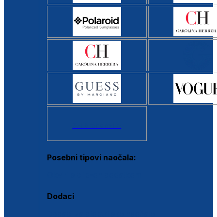
Svi brendovi >
Posebni tipovi naočala:
Okviri s clip-on dodatkom
Dodaci
Dodaci za dioptrijske naočale