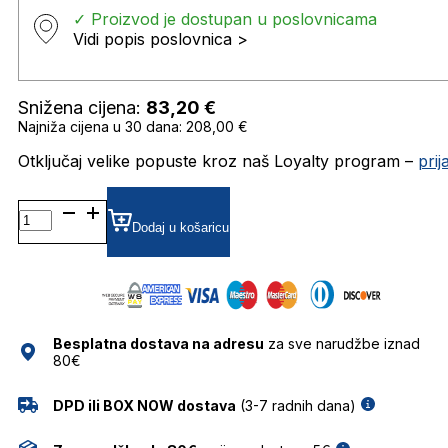
✓ Proizvod je dostupan u poslovnicama
Vidi popis poslovnica >
Snižena cijena:
83,20
€
Najniža cijena u 30 dana: 208,00 €
Otključaj velike popuste kroz naš Loyalty program –
pri
GU00109 SUNČANE
NAOČALE
Dodaj u košaricu
GUESS
količina
Besplatna dostava na adresu
za sve narudžbe iznad
80€
DPD ili BOX NOW dostava
(3-7 radnih dana)