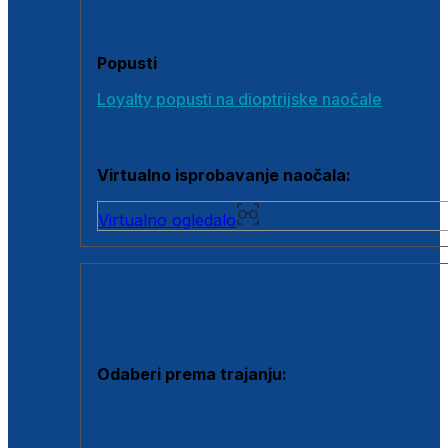
Poklon bonovi
Popusti
Loyalty popusti na dioptrijske naočale
Outlet dioptrijskih naočala
Virtualno isprobavanje naočala:
Virtualno ogledalo
KONTAKTNE LEĆE I OTOPINE
Odaberi prema trajanju:
Jednodnevne leće
Mjesečne leće