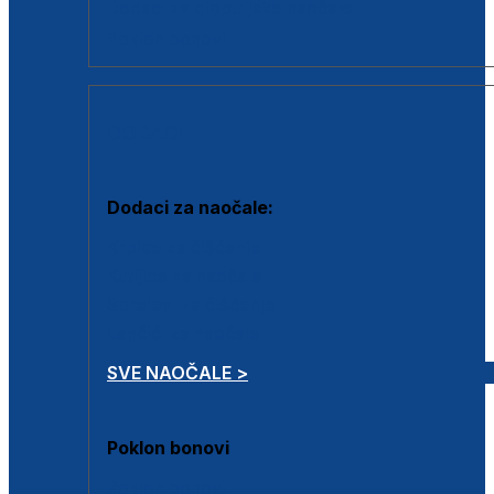
Dodaci za dioptrijske naočale
Poklon bonovi
DODACI
Dodaci za naočale:
Krpice za čišćenje
Kutijice za naočale
Sprejevi za čišćenje
Lančići za naočale
SVE NAOČALE >
Poklon bonovi
Poklon bonovi