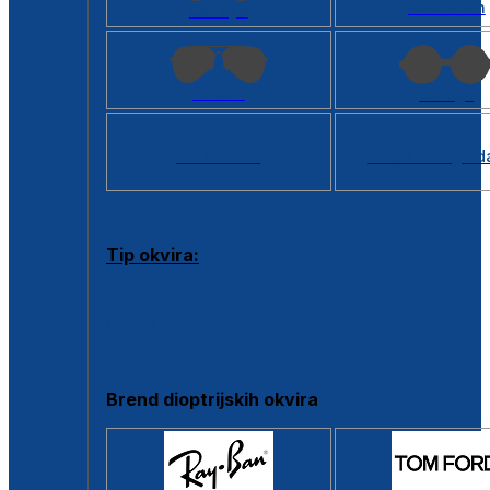
Kvadratan
Cat eye
Aviator
Okrugli
Svi oblici >
Virtualno ogled
Tip okvira:
Puni okvir
Clip-on
Poluokvir
Brend dioptrijskih okvira