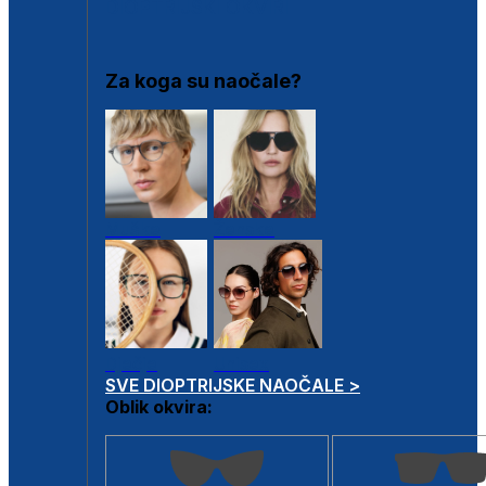
DIOPTRIJSKI OKVIRI
Za koga su naočale?
Muške
Ženske
Dječje
Unisex
SVE DIOPTRIJSKE NAOČALE >
Oblik okvira: