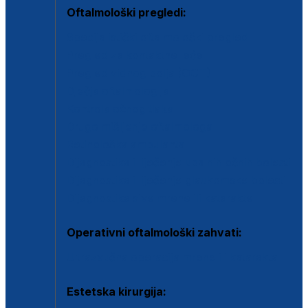
Oftalmološki pregledi:
Specijalistički oftalmološki pregled
Pregled za kontaktne leće
Pregled vidnog polja (OCT)
Dječja oftalmologija
Kontrola očnog tlaka
Drugo mišljenje oftalmologa
Retinološka ambulanta
Dijagnostika i liječenje upalnih očnih bolesti
Dijagnostika i liječenje glaukomske bolesti
Dijagnostika sive mrene ili katarakte
Operativni oftalmološki zahvati:
Ultrazvučna operacija mrene ili katarakta
Estetska kirurgija: