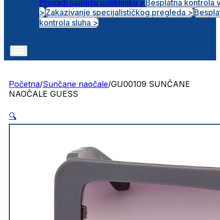
Pronađi najbližu polikliniku >
Besplatna kontrola 
>
Zakazivanje specijalističkog pregleda >
Bespla
Otvorena radna mjesta
kontrola sluha >
Početna
/
Sunčane naočale
/
GU00109 SUNČANE
NAOČALE GUESS
🔍