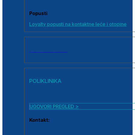
Popusti
Loyalty popusti na kontaktne leće i otopine
SVI PROIZVODI
POLIKLINIKA
UGOVORI PREGLED >
Kontakt:
0800 222 025