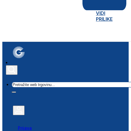
VIDI
PRILIKE
Traži
Prijava