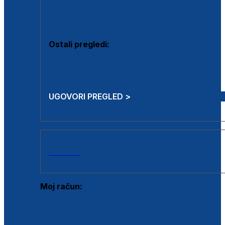
Estetska kirurgija i mali operativni zahvati
Aplikacija botoxa
Ostali pregledi:
Medicina rada
Sistematski pregled
UGOVORI PREGLED >
AKCIJE
Moj račun:
Prijava postojećeg korisnika
Registracija novog korisnika
Zaboravljena lozinka