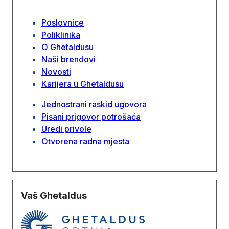
Poslovnice
Poliklinika
O Ghetaldusu
Naši brendovi
Novosti
Karijera u Ghetaldusu
Jednostrani raskid ugovora
Pisani prigovor potrošaća
Uredi privole
Otvorena radna mjesta
Vaš Ghetaldus