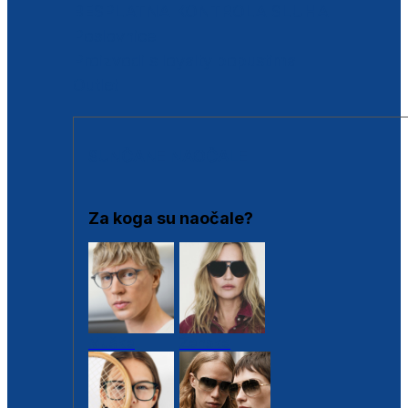
BESPLATNA KONTROLA SLUHA
Poslovnice
Proizvodi s loyalty popustima
Outlet
SUNČANE NAOČALE
Za koga su naočale?
Muške
Ženske