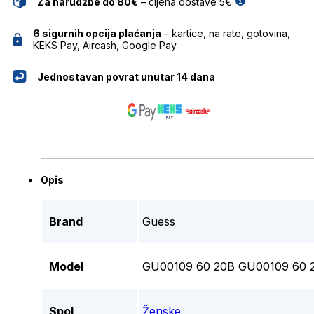
Za narudžbe do 80€
– cijena dostave 5€
6 sigurnih opcija plaćanja
– kartice, na rate, gotovina,
KEKS Pay, Aircash, Google Pay
Jednostavan povrat unutar 14 dana
Opis
Brand
Guess
Model
GU00109 60 20B GU00109 60 
Spol
Ženske