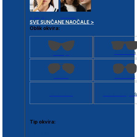
Dječje
Unisex
SVE SUNČANE NAOČALE >
Oblik okvira:
Kvadratan
Cat eye
Aviator
Četvrtasti
Svi oblici >
Virtualno ogled
Tip okvira:
Puni okvir