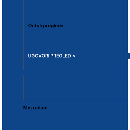
Estetska kirurgija i mali operativni zahvati
Aplikacija botoxa
Ostali pregledi:
Medicina rada
Sistematski pregled
UGOVORI PREGLED >
AKCIJE
Moj račun:
Prijava postojećeg korisnika
Registracija novog korisnika
Zaboravljena lozinka