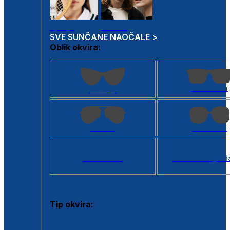
Dječje
Unisex
SVE SUNČANE NAOČALE >
Oblik okvira:
Kvadratan
Cat eye
Aviator
Četvrtasti
Svi oblici >
Virtualno ogled
Tip okvira:
Puni okvir