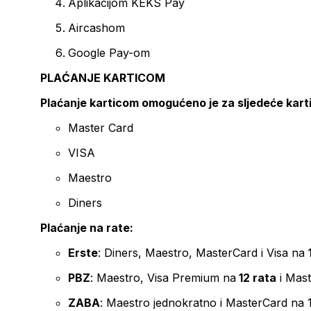
Aplikacijom KEKS Pay
Aircashom
Google Pay-om
PLAĆANJE KARTICOM
Plaćanje karticom omogućeno je za sljedeće kart
Master Card
VISA
Maestro
Diners
Plaćanje na rate:
Erste
: Diners, Maestro, MasterCard i Visa na
PBZ
: Maestro, Visa Premium na
12 rata
i Mas
ZABA
: Maestro jednokratno i MasterCard na 