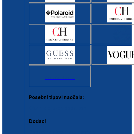
Svi brendovi >
Posebni tipovi naočala:
Okviri s clip-on dodatkom
Dodaci
Dodaci za dioptrijske naočale