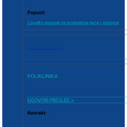
Popusti
Loyalty popusti na kontaktne leće i otopine
SVI PROIZVODI
POLIKLINIKA
UGOVORI PREGLED >
Kontakt:
0800 222 025