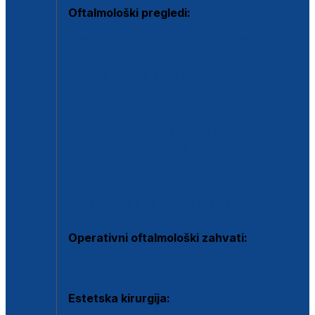
Oftalmološki pregledi:
Specijalistički oftalmološki pregled
Pregled za kontaktne leće
Pregled vidnog polja (OCT)
Dječja oftalmologija
Kontrola očnog tlaka
Drugo mišljenje oftalmologa
Retinološka ambulanta
Dijagnostika i liječenje upalnih očnih bolesti
Dijagnostika i liječenje glaukomske bolesti
Dijagnostika sive mrene ili katarakte
Operativni oftalmološki zahvati:
Ultrazvučna operacija mrene ili katarakta
Estetska kirurgija: