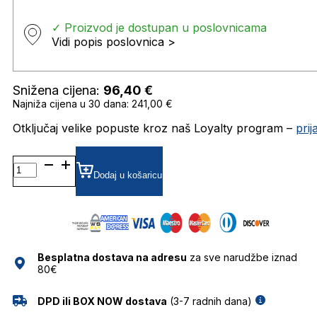
✓ Proizvod je dostupan u poslovnicama
Vidi popis poslovnica >
Snižena cijena:
96,40
€
Najniža cijena u 30 dana: 241,00 €
Otključaj velike popuste kroz naš Loyalty program –
pri
GU00110 SUNČANE
NAOČALE
Dodaj u košaricu
GUESS
količina
Besplatna dostava na adresu
za sve narudžbe iznad
80€
DPD ili BOX NOW dostava
(3-7 radnih dana)