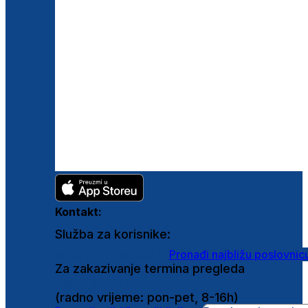
Kontakt:
Služba za korisnike:
shop@ghetaldus.hr
Pronađi najbližu poslovnic
Za zakazivanje termina pregleda
0800 222 025
(radno vrijeme: pon-pet, 8-16h)