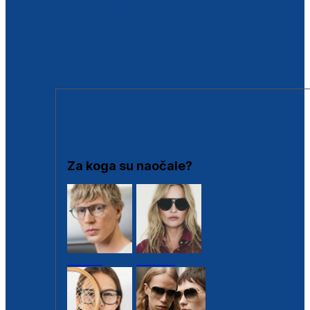
BESPLATNA KONTROLA SLUHA
Poslovnice
Proizvodi s loyalty popustima
Outlet
SUNČANE NAOČALE
Za koga su naočale?
Muške
Ženske