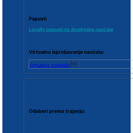
Poklon bonovi
Popusti
Loyalty popusti na dioptrijske naočale
Outlet dioptrijskih naočala
Virtualno isprobavanje naočala:
Virtualno ogledalo
KONTAKTNE LEĆE I OTOPINE
Odaberi prema trajanju:
Jednodnevne leće
Mjesečne leće