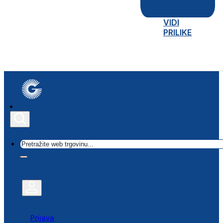
VIDI
PRILIKE
Traži
Prijava