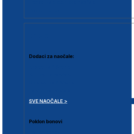
Dodaci za dioptrijske naočale
Poklon bonovi
DODACI
Dodaci za naočale:
Krpice za čišćenje
Kutijice za naočale
Sprejevi za čišćenje
Lančići za naočale
SVE NAOČALE >
Poklon bonovi
Poklon bonovi