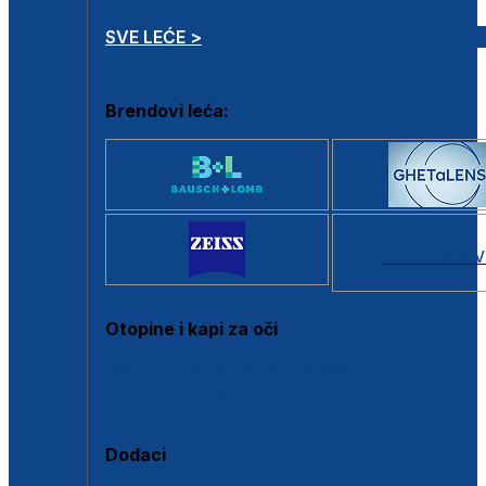
SVE LEĆE >
Brendovi leća:
SVI BRANDOV
Otopine i kapi za oči
Sve otopine za kontaktne leće
Sve kapi za oči
Dodaci