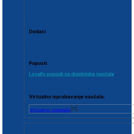
Polarizirane sunčane naočale
Fotokromatske sunčane naočale
Naočale s clip-on dodatkom
Dodaci
Dodaci za dioptrijske naočale
Poklon bonovi
Popusti
Loyalty popusti na dioptrijske naočale
Outlet dioptrijskih naočala
Virtualno isprobavanje naočala:
Virtualno ogledalo