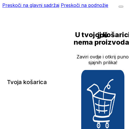
Preskoči na glavni sadržaj
Preskoči na podnožje
U tvojoj košarici još
nema proizvoda
Zaviri ovdje i otkrij puno
sjajnih prilika!
Tvoja košarica