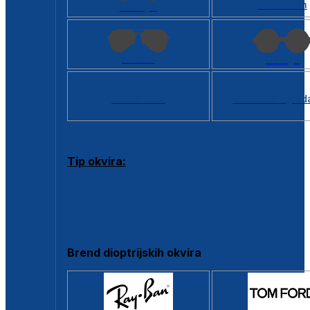
Kvadratan
Cat eye
Aviator
Okrugli
Svi oblici >
Virtualno ogled
Tip okvira:
Puni okvir
Clip-on
Poluokvir
Brend dioptrijskih okvira