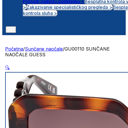
Pronađi najbližu polikliniku >
Besplatna kontrola 
>
Zakazivanje specijalističkog pregleda >
Bespla
Otvorena radna mjesta
kontrola sluha >
Početna
/
Sunčane naočale
/
GU00110 SUNČANE
NAOČALE GUESS
🔍