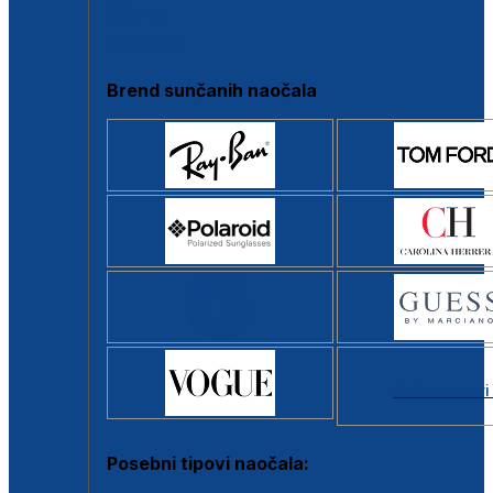
Clip-on
Poluokvir
Brend sunčanih naočala
Svi brendovi
Posebni tipovi naočala: