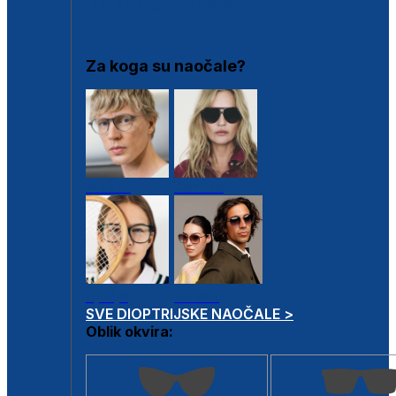
DIOPTRIJSKI OKVIRI
Za koga su naočale?
Muške
Ženske
Dječje
Unisex
SVE DIOPTRIJSKE NAOČALE >
Oblik okvira: