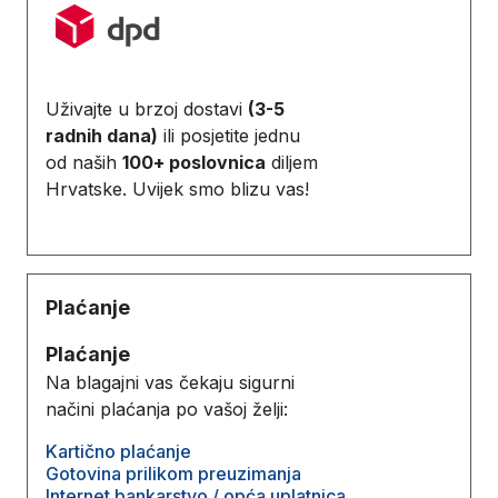
Uživajte u brzoj dostavi
(3-5
radnih dana)
ili posjetite jednu
od naših
100+ poslovnica
diljem
Hrvatske. Uvijek smo blizu vas!
Plaćanje
Plaćanje
Na blagajni vas čekaju sigurni
načini plaćanja po vašoj želji:
Kartično plaćanje
Gotovina prilikom preuzimanja
Internet bankarstvo / opća uplatnica