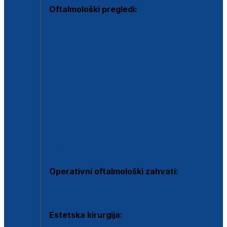
Oftalmološki pregledi:
Specijalistički oftalmološki pregled
Pregled za kontaktne leće
Pregled vidnog polja (OCT)
Dječja oftalmologija
Kontrola očnog tlaka
Drugo mišljenje oftalmologa
Retinološka ambulanta
Dijagnostika i liječenje upalnih očnih bolesti
Dijagnostika i liječenje glaukomske bolesti
Dijagnostika sive mrene ili katarakte
Operativni oftalmološki zahvati:
Ultrazvučna operacija mrene ili katarakta
Estetska kirurgija: