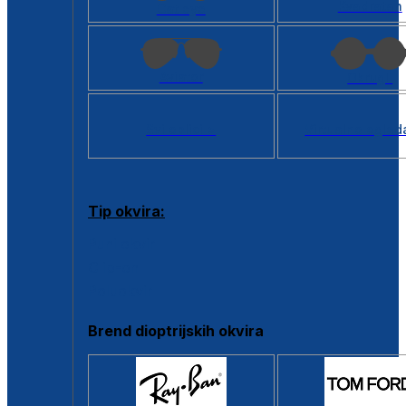
Kvadratan
Cat eye
Aviator
Okrugli
Svi oblici >
Virtualno ogled
Tip okvira:
Puni okvir
Clip-on
Poluokvir
Brend dioptrijskih okvira