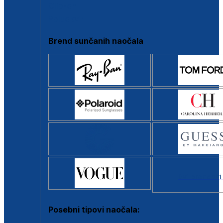
Clip-on
Poluokvir
Brend sunčanih naočala
Svi brendovi
Posebni tipovi naočala: