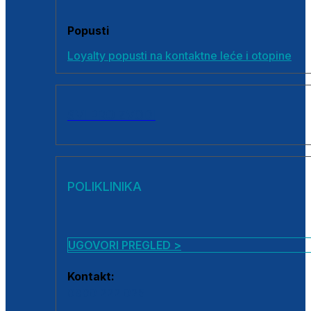
Popusti
Loyalty popusti na kontaktne leće i otopine
SVI PROIZVODI
POLIKLINIKA
UGOVORI PREGLED >
Kontakt:
0800 222 025