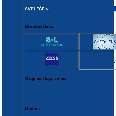
SVE LEĆE >
Brendovi leća:
SVI BRANDOV
Otopine i kapi za oči
Sve otopine za kontaktne leće
Sve kapi za oči
Dodaci