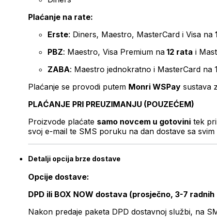
Plaćanje na rate:
Erste
: Diners, Maestro, MasterCard i Visa na
PBZ
: Maestro, Visa Premium na
12 rata
i Mas
ZABA
: Maestro jednokratno i MasterCard na 
Plaćanje se provodi putem
Monri WSPay
sustava z
PLAĆANJE PRI PREUZIMANJU (POUZEĆEM)
Proizvode plaćate
samo novcem u gotovini
tek pr
svoj e-mail te SMS poruku na dan dostave sa svim 
Detalji opcija brze dostave
Opcije dostave:
DPD ili BOX NOW dostava (prosječno, 3-7 radnih
Nakon predaje paketa DPD dostavnoj službi, na SMS 