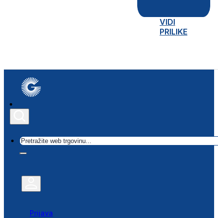
VIDI
PRILIKE
Traži
Prijava