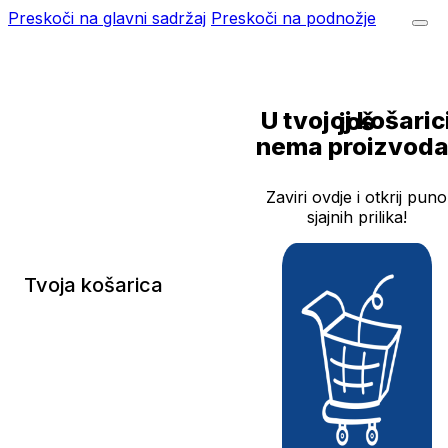
Preskoči na glavni sadržaj
Preskoči na podnožje
U tvojoj košarici još
nema proizvoda
Zaviri ovdje i otkrij puno
sjajnih prilika!
Tvoja košarica