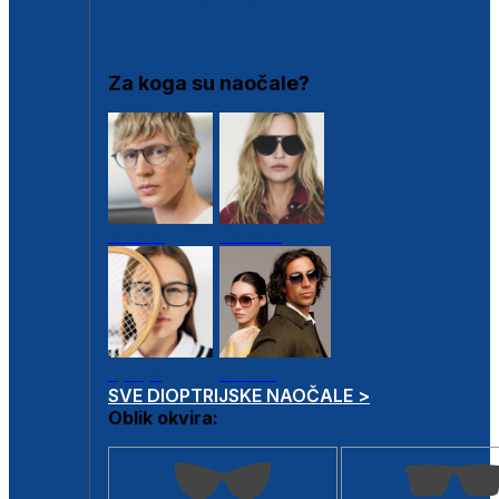
DIOPTRIJSKI OKVIRI
Za koga su naočale?
Muške
Ženske
Dječje
Unisex
SVE DIOPTRIJSKE NAOČALE >
Oblik okvira: