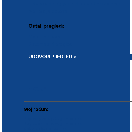
Estetska kirurgija i mali operativni zahvati
Aplikacija botoxa
Ostali pregledi:
Medicina rada
Sistematski pregled
UGOVORI PREGLED >
AKCIJE
Moj račun:
Prijava postojećeg korisnika
Registracija novog korisnika
Zaboravljena lozinka