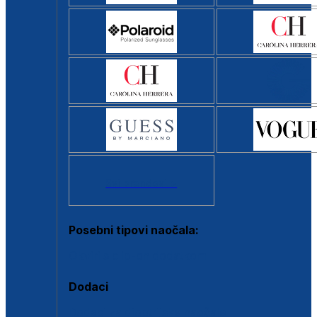
Svi brendovi >
Posebni tipovi naočala:
Okviri s clip-on dodatkom
Dodaci
Dodaci za dioptrijske naočale