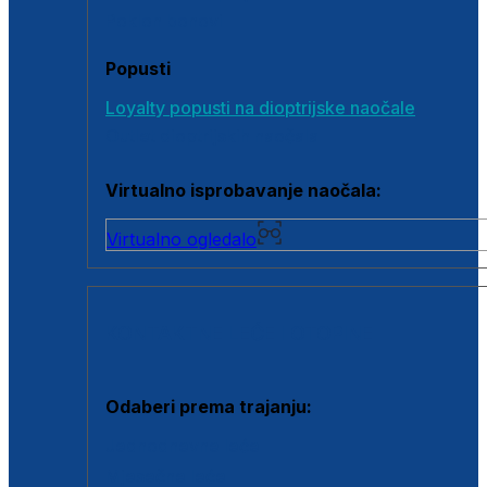
Poklon bonovi
Popusti
Loyalty popusti na dioptrijske naočale
Outlet dioptrijskih naočala
Virtualno isprobavanje naočala:
Virtualno ogledalo
KONTAKTNE LEĆE I OTOPINE
Odaberi prema trajanju:
Jednodnevne leće
Mjesečne leće