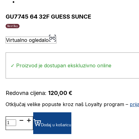
GU7745 64 32F GUESS SUNCE
Best Buy
Virtualno ogledalo
✓ Proizvod je dostupan ekskluzivno online
Redovna cijena:
120,00
€
Otključaj velike popuste kroz naš Loyalty program –
pri
GU7745
64
Dodaj u košaricu
32F
GUESS