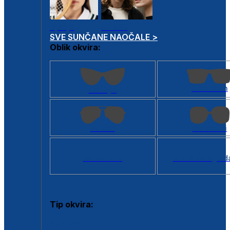
Dječje
Unisex
SVE SUNČANE NAOČALE >
Oblik okvira:
Kvadratan
Cat eye
Aviator
Četvrtasti
Svi oblici >
Virtualno ogled
Tip okvira:
Puni okvir