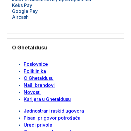
Keks Pay
Google Pay
Aircash
O Ghetaldusu
Poslovnice
Poliklinika
O Ghetaldusu
Naši brendovi
Novosti
Karijera u Ghetaldusu
Jednostrani raskid ugovora
Pisani prigovor potrošaća
Uredi privole