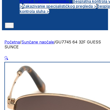
Pronađi najbližu polikliniku >
Besplatna kontrola 
>
Zakazivanje specijalističkog pregleda >
Bespla
Otvorena radna mjesta
kontrola sluha >
Početna
/
Sunčane naočale
/
GU7745 64 32F GUESS
SUNCE
🔍