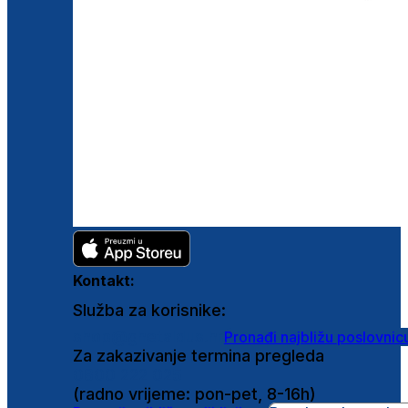
Kontakt:
Služba za korisnike:
shop@ghetaldus.hr
Pronađi najbližu poslovnic
Za zakazivanje termina pregleda
0800 222 025
(radno vrijeme: pon-pet, 8-16h)