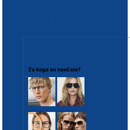
BESPLATNA KONTROLA SLUHA
Poslovnice
Proizvodi s loyalty popustima
Outlet
SUNČANE NAOČALE
Za koga su naočale?
Muške
Ženske