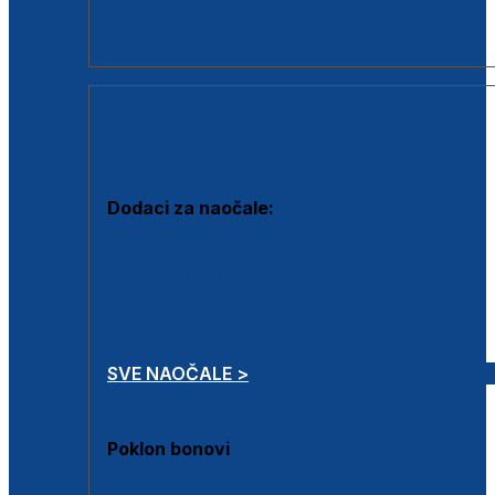
Dodaci za dioptrijske naočale
Poklon bonovi
DODACI
Dodaci za naočale:
Krpice za čišćenje
Kutijice za naočale
Sprejevi za čišćenje
Lančići za naočale
SVE NAOČALE >
Poklon bonovi
Poklon bonovi