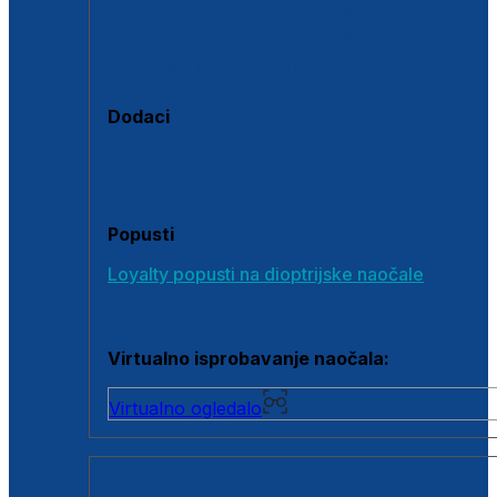
Polarizirane sunčane naočale
Fotokromatske sunčane naočale
Naočale s clip-on dodatkom
Dodaci
Dodaci za dioptrijske naočale
Poklon bonovi
Popusti
Loyalty popusti na dioptrijske naočale
Outlet dioptrijskih naočala
Virtualno isprobavanje naočala:
Virtualno ogledalo