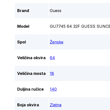
Brand
Guess
Model
GU7745 64 32F GUESS SUNC
Spol
Ženske
Veličina okvira
64
Veličina mosta
18
Duljina ručice
140
Boja okvira
Zlatna