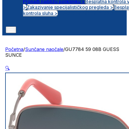
Pronađi najbližu polikliniku >
Besplatna kontrola 
>
Zakazivanje specijalističkog pregleda >
Bespla
Otvorena radna mjesta
kontrola sluha >
Početna
/
Sunčane naočale
/
GU7784 59 08B GUESS
SUNCE
🔍