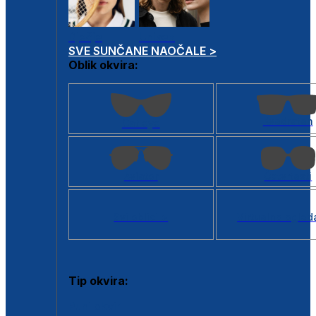
Dječje
Unisex
SVE SUNČANE NAOČALE >
Oblik okvira:
Kvadratan
Cat eye
Aviator
Četvrtasti
Svi oblici >
Virtualno ogled
Tip okvira:
Puni okvir