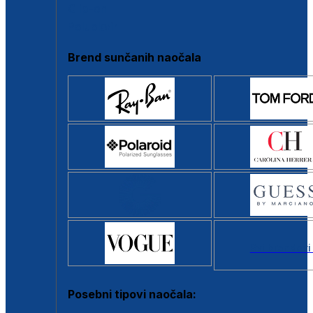
Clip-on
Poluokvir
Brend sunčanih naočala
Svi brendovi
Posebni tipovi naočala: