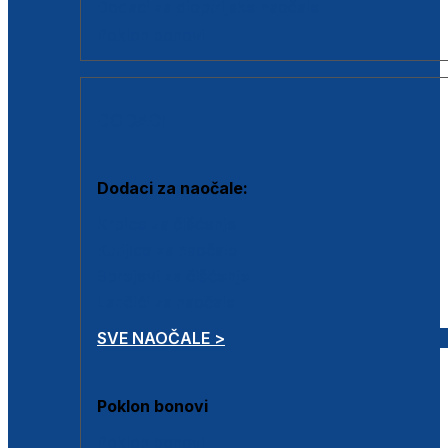
Dodaci za dioptrijske naočale
Poklon bonovi
DODACI
Dodaci za naočale:
Krpice za čišćenje
Kutijice za naočale
Sprejevi za čišćenje
Lančići za naočale
SVE NAOČALE >
Poklon bonovi
Poklon bonovi