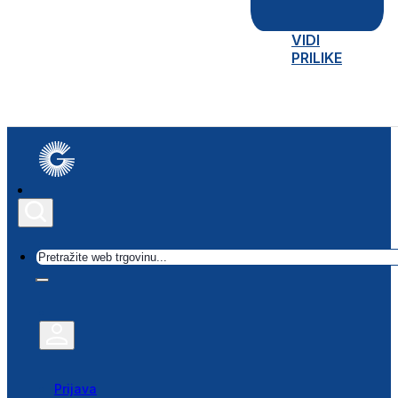
VIDI
PRILIKE
Traži
Prijava