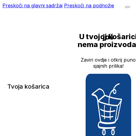
Preskoči na glavni sadržaj
Preskoči na podnožje
U tvojoj košarici još
nema proizvoda
Zaviri ovdje i otkrij puno
sjajnih prilika!
Tvoja košarica