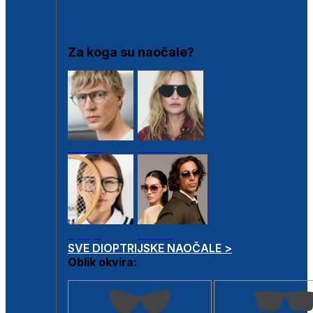
DIOPTRIJSKI OKVIRI
Za koga su naočale?
Muške
Ženske
Dječje
Unisex
SVE DIOPTRIJSKE NAOČALE >
Oblik okvira: