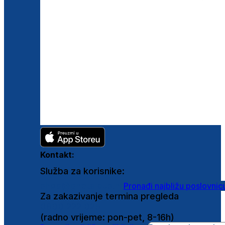
Kontakt:
Služba za korisnike:
shop@ghetaldus.hr
Pronađi najbližu poslovnic
Za zakazivanje termina pregleda
0800 222 025
(radno vrijeme: pon-pet, 8-16h)