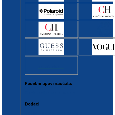
Svi brendovi >
Posebni tipovi naočala:
Okviri s clip-on dodatkom
Dodaci
Dodaci za dioptrijske naočale