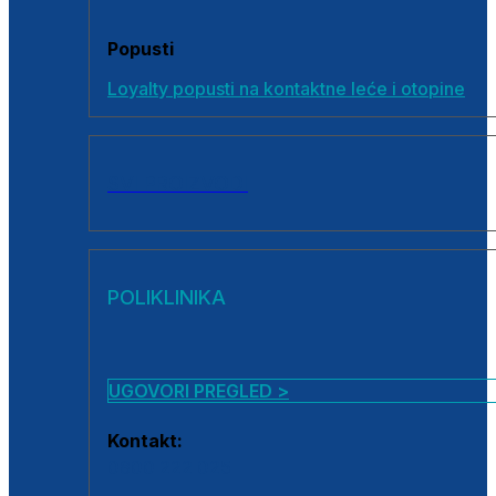
Popusti
Loyalty popusti na kontaktne leće i otopine
SVI PROIZVODI
POLIKLINIKA
UGOVORI PREGLED >
Kontakt:
0800 222 025