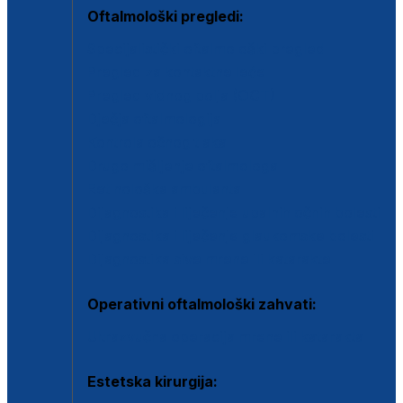
Oftalmološki pregledi:
Specijalistički oftalmološki pregled
Pregled za kontaktne leće
Pregled vidnog polja (OCT)
Dječja oftalmologija
Kontrola očnog tlaka
Drugo mišljenje oftalmologa
Retinološka ambulanta
Dijagnostika i liječenje upalnih očnih bolesti
Dijagnostika i liječenje glaukomske bolesti
Dijagnostika sive mrene ili katarakte
Operativni oftalmološki zahvati:
Ultrazvučna operacija mrene ili katarakta
Estetska kirurgija: