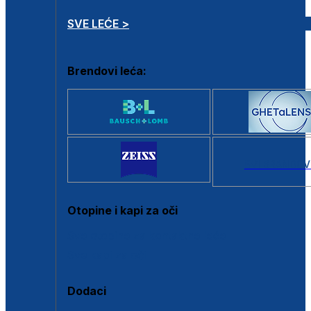
SVE LEĆE >
Brendovi leća:
SVI BRANDOV
Otopine i kapi za oči
Sve otopine za kontaktne leće
Sve kapi za oči
Dodaci