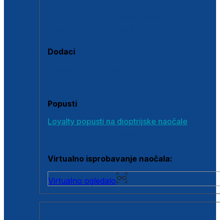
Polarizirane sunčane naočale
Fotokromatske sunčane naočale
Naočale s clip-on dodatkom
Dodaci
Dodaci za dioptrijske naočale
Poklon bonovi
Popusti
Loyalty popusti na dioptrijske naočale
Outlet dioptrijskih naočala
Virtualno isprobavanje naočala:
Virtualno ogledalo