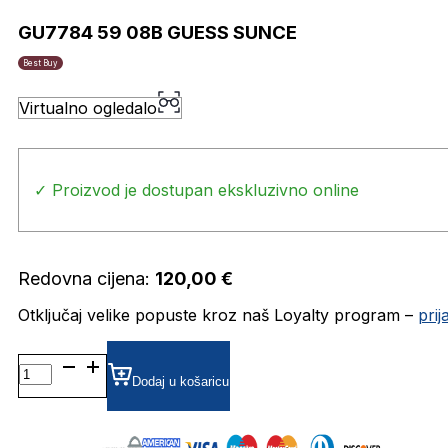
GU7784 59 08B GUESS SUNCE
Best Buy
Virtualno ogledalo
✓ Proizvod je dostupan ekskluzivno online
Redovna cijena:
120,00
€
Otključaj velike popuste kroz naš Loyalty program –
pri
GU7784
59
Dodaj u košaricu
08B
GUESS
SUNCE