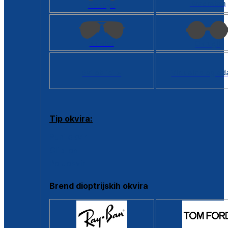
Kvadratan
Cat eye
Aviator
Okrugli
Svi oblici >
Virtualno ogled
Tip okvira:
Puni okvir
Clip-on
Poluokvir
Brend dioptrijskih okvira