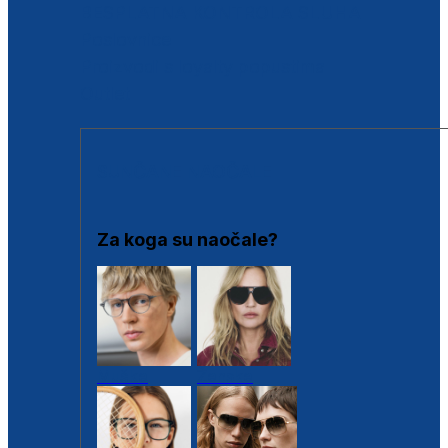
BESPLATNA KONTROLA SLUHA
Poslovnice
Proizvodi s loyalty popustima
Outlet
SUNČANE NAOČALE
Za koga su naočale?
Muške
Ženske