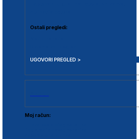
Estetska kirurgija i mali operativni zahvati
Aplikacija botoxa
Ostali pregledi:
Medicina rada
Sistematski pregled
UGOVORI PREGLED >
AKCIJE
Moj račun:
Prijava postojećeg korisnika
Registracija novog korisnika
Zaboravljena lozinka