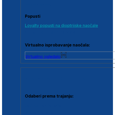
Poklon bonovi
Popusti
Loyalty popusti na dioptrijske naočale
Outlet dioptrijskih naočala
Virtualno isprobavanje naočala:
Virtualno ogledalo
KONTAKTNE LEĆE I OTOPINE
Odaberi prema trajanju:
Jednodnevne leće
Mjesečne leće