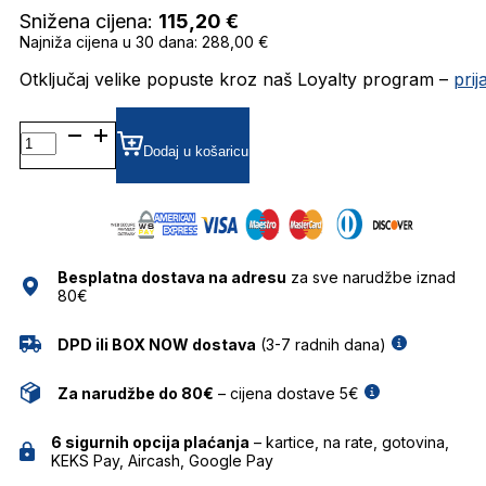
Snižena cijena:
115,20
€
Najniža cijena u 30 dana: 288,00 €
Otključaj velike popuste kroz naš Loyalty program –
pri
GU7817 SUNČANE
NAOČALE
Dodaj u košaricu
GUESS
količina
Besplatna dostava na adresu
za sve narudžbe iznad
80€
DPD ili BOX NOW dostava
(3-7 radnih dana)
Za narudžbe do 80€
– cijena dostave 5€
6 sigurnih opcija plaćanja
– kartice, na rate, gotovina,
KEKS Pay, Aircash, Google Pay