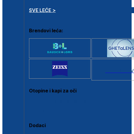
SVE LEĆE >
Brendovi leća:
SVI BRANDOV
Otopine i kapi za oči
Sve otopine za kontaktne leće
Sve kapi za oči
Dodaci