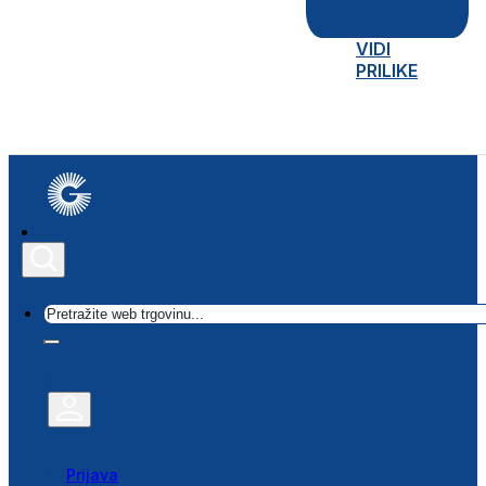
VIDI
PRILIKE
Traži
Prijava