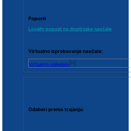
Poklon bonovi
Popusti
Loyalty popusti na dioptrijske naočale
Outlet dioptrijskih naočala
Virtualno isprobavanje naočala:
Virtualno ogledalo
KONTAKTNE LEĆE I OTOPINE
Odaberi prema trajanju:
Jednodnevne leće
Mjesečne leće