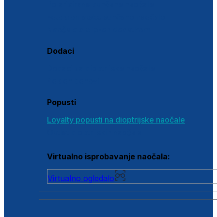
Polarizirane sunčane naočale
Fotokromatske sunčane naočale
Naočale s clip-on dodatkom
Dodaci
Dodaci za dioptrijske naočale
Poklon bonovi
Popusti
Loyalty popusti na dioptrijske naočale
Outlet dioptrijskih naočala
Virtualno isprobavanje naočala:
Virtualno ogledalo