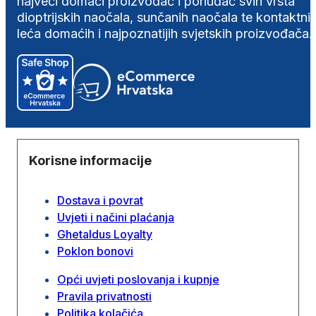
najveći domaći proizvođač i ponuđač svih vrsta
dioptrijskih naočala, sunčanih naočala te kontaktni
leća domaćih i najpoznatijih svjetskih proizvođača.
Korisne informacije
Dostava i povrat
Uvjeti i načini plaćanja
Ghetaldus Loyalty
Poklon bonovi
Opći uvjeti poslovanja i kupnje
Pravila privatnosti
Politika kolačića