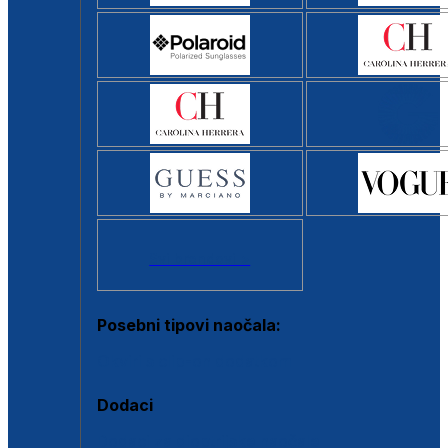
Svi brendovi >
Posebni tipovi naočala:
Okviri s clip-on dodatkom
Dodaci
Dodaci za dioptrijske naočale