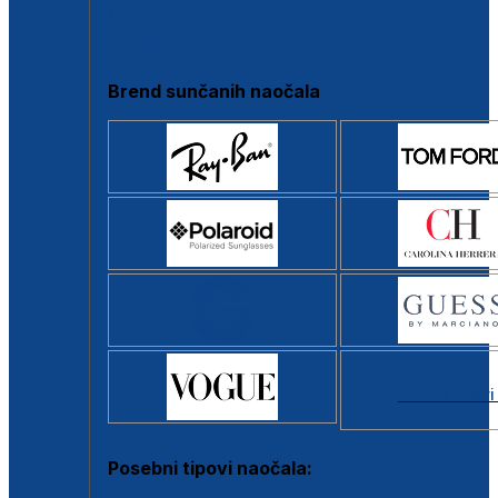
Clip-on
Poluokvir
Brend sunčanih naočala
Svi brendovi
Posebni tipovi naočala: