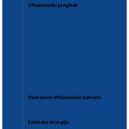
Oftalmološki pregledi:
Specijalistički oftalmološki pregled
Pregled za kontaktne leće
Pregled vidnog polja (OCT)
Dječja oftalmologija
Kontrola očnog tlaka
Drugo mišljenje oftalmologa
Retinološka ambulanta
Dijagnostika i liječenje upalnih očnih bolesti
Dijagnostika i liječenje glaukomske bolesti
Dijagnostika sive mrene ili katarakte
Operativni oftalmološki zahvati:
Ultrazvučna operacija mrene ili katarakta
Estetska kirurgija: