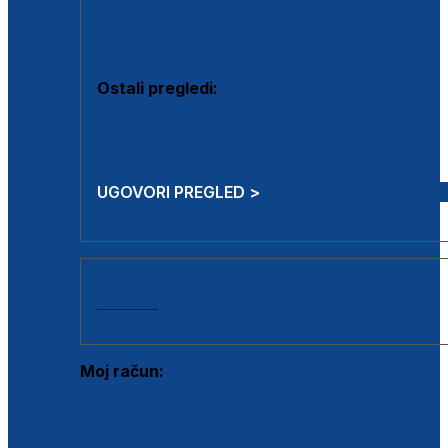
Estetska kirurgija i mali operativni zahvati
Aplikacija botoxa
Ostali pregledi:
Medicina rada
Sistematski pregled
UGOVORI PREGLED >
AKCIJE
Moj račun:
Prijava postojećeg korisnika
Registracija novog korisnika
Zaboravljena lozinka