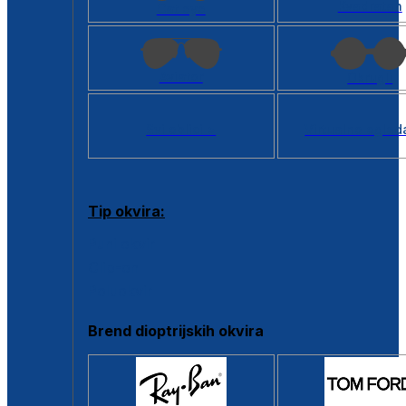
Kvadratan
Cat eye
Aviator
Okrugli
Svi oblici >
Virtualno ogled
Tip okvira:
Puni okvir
Clip-on
Poluokvir
Brend dioptrijskih okvira