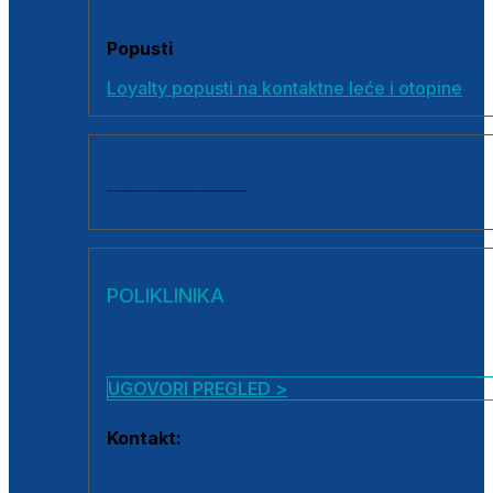
Popusti
Loyalty popusti na kontaktne leće i otopine
SVI PROIZVODI
POLIKLINIKA
UGOVORI PREGLED >
Kontakt:
0800 222 025