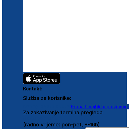
Kontakt:
Služba za korisnike:
shop@ghetaldus.hr
Pronađi najbližu poslovnic
Za zakazivanje termina pregleda
0800 222 025
(radno vrijeme: pon-pet, 8-16h)