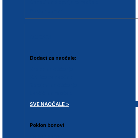
Dodaci za dioptrijske naočale
Poklon bonovi
DODACI
Dodaci za naočale:
Krpice za čišćenje
Kutijice za naočale
Sprejevi za čišćenje
Lančići za naočale
SVE NAOČALE >
Poklon bonovi
Poklon bonovi