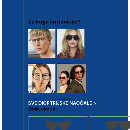
DIOPTRIJSKI OKVIRI
Za koga su naočale?
Muške
Ženske
Dječje
Unisex
SVE DIOPTRIJSKE NAOČALE >
Oblik okvira: