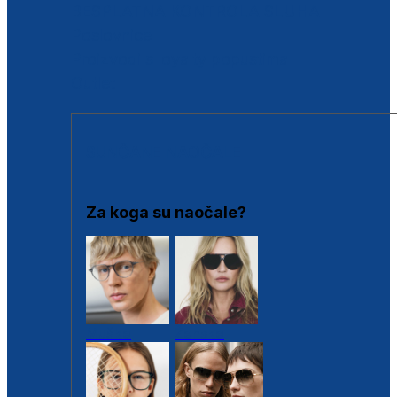
BESPLATNA KONTROLA SLUHA
Poslovnice
Proizvodi s loyalty popustima
Outlet
SUNČANE NAOČALE
Za koga su naočale?
Muške
Ženske