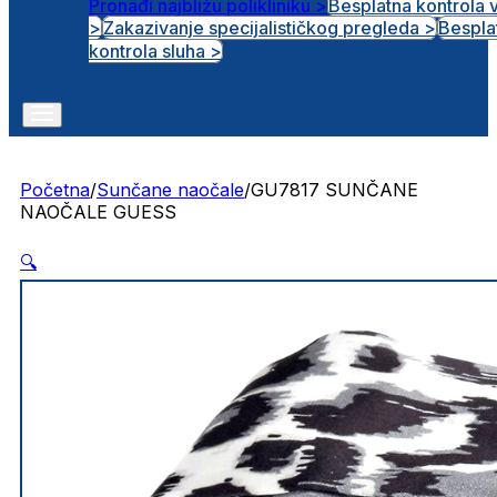
Pronađi najbližu polikliniku >
Besplatna kontrola 
>
Zakazivanje specijalističkog pregleda >
Bespla
Otvorena radna mjesta
kontrola sluha >
Početna
/
Sunčane naočale
/
GU7817 SUNČANE
NAOČALE GUESS
🔍