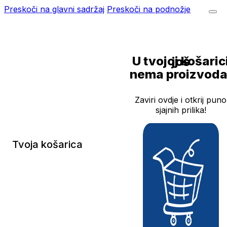
Preskoči na glavni sadržaj
Preskoči na podnožje
U tvojoj košarici još
nema proizvoda
Zaviri ovdje i otkrij puno
sjajnih prilika!
Tvoja košarica