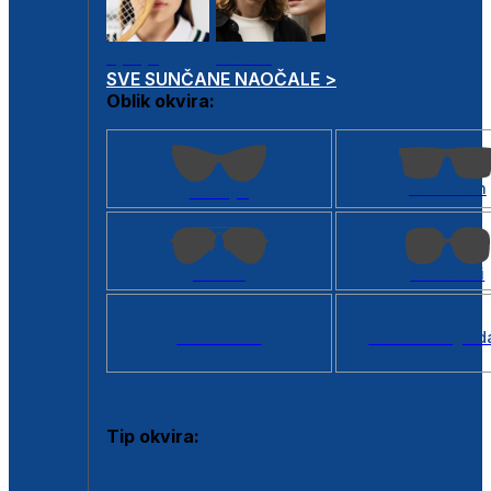
Dječje
Unisex
SVE SUNČANE NAOČALE >
Oblik okvira:
Kvadratan
Cat eye
Aviator
Četvrtasti
Svi oblici >
Virtualno ogled
Tip okvira:
Puni okvir