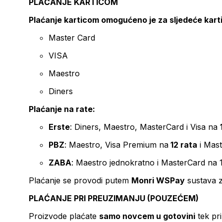
PLAĆANJE KARTICOM
Plaćanje karticom omogućeno je za sljedeće kart
Master Card
VISA
Maestro
Diners
Plaćanje na rate:
Erste
: Diners, Maestro, MasterCard i Visa na
PBZ
: Maestro, Visa Premium na
12 rata
i Mas
ZABA
: Maestro jednokratno i MasterCard na 
Plaćanje se provodi putem
Monri WSPay
sustava z
PLAĆANJE PRI PREUZIMANJU (POUZEĆEM)
Proizvode plaćate
samo novcem u gotovini
tek pr