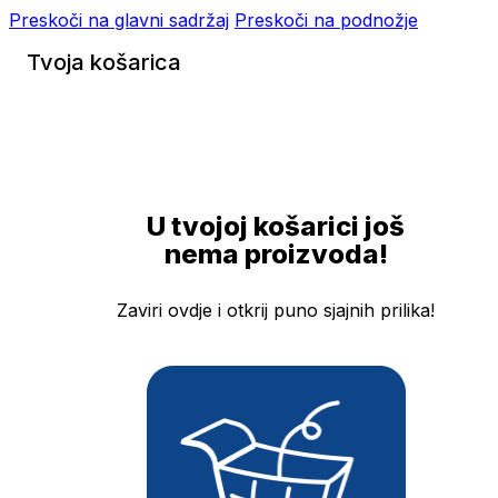
Preskoči na glavni sadržaj
Preskoči na podnožje
Tvoja košarica
U tvojoj košarici još
nema proizvoda!
Zaviri ovdje i otkrij puno sjajnih prilika!