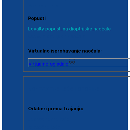
Poklon bonovi
Popusti
Loyalty popusti na dioptrijske naočale
Outlet dioptrijskih naočala
Virtualno isprobavanje naočala:
Virtualno ogledalo
KONTAKTNE LEĆE I OTOPINE
Odaberi prema trajanju:
Jednodnevne leće
Mjesečne leće