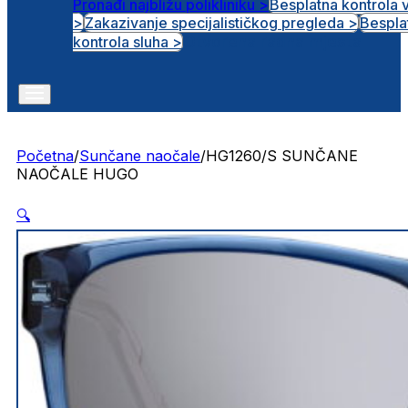
Pronađi najbližu polikliniku >
Besplatna kontrola 
>
Zakazivanje specijalističkog pregleda >
Bespla
Otvorena radna mjesta
kontrola sluha >
Početna
/
Sunčane naočale
/
HG1260/S SUNČANE
NAOČALE HUGO
🔍