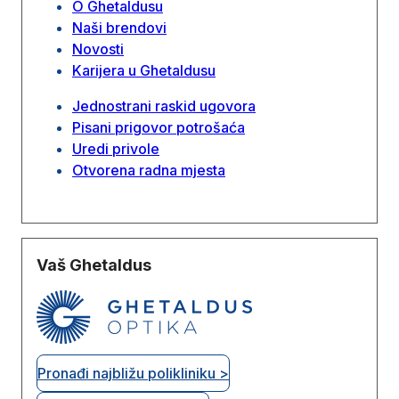
O Ghetaldusu
Naši brendovi
Novosti
Karijera u Ghetaldusu
Jednostrani raskid ugovora
Pisani prigovor potrošaća
Uredi privole
Otvorena radna mjesta
Vaš Ghetaldus
Pronađi najbližu polikliniku >