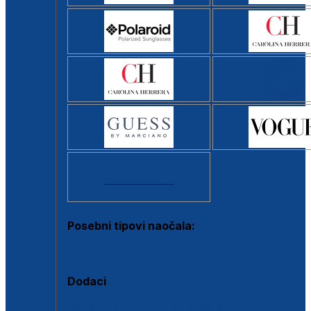
Svi brendovi >
Posebni tipovi naočala:
Okviri s clip-on dodatkom
Dodaci
Dodaci za dioptrijske naočale