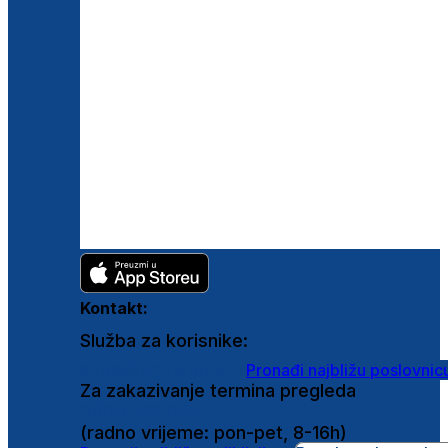
Kontakt:
Služba za korisnike:
shop@ghetaldus.hr
Pronađi najbližu poslovnic
Za zakazivanje termina pregleda
0800 222 025
(radno vrijeme: pon-pet, 8-16h)