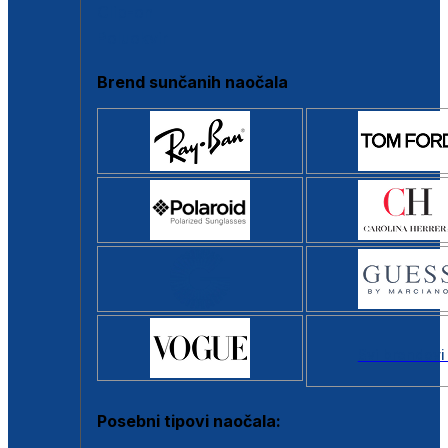
Clip-on
Poluokvir
Brend sunčanih naočala
Svi brendovi
Posebni tipovi naočala: