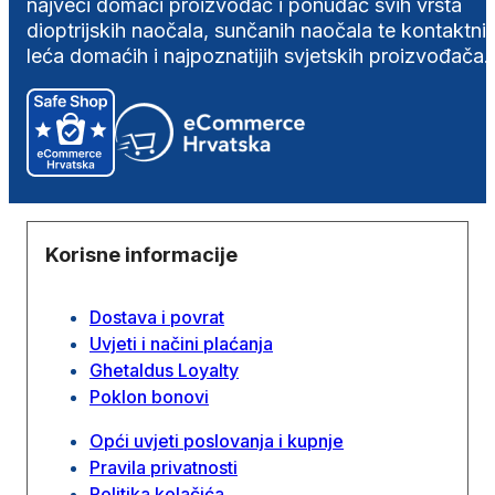
najveći domaći proizvođač i ponuđač svih vrsta
dioptrijskih naočala, sunčanih naočala te kontaktni
leća domaćih i najpoznatijih svjetskih proizvođača.
Korisne informacije
Dostava i povrat
Uvjeti i načini plaćanja
Ghetaldus Loyalty
Poklon bonovi
Opći uvjeti poslovanja i kupnje
Pravila privatnosti
Politika kolačića