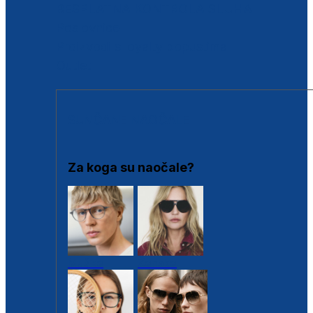
BESPLATNA KONTROLA SLUHA
Poslovnice
Proizvodi s loyalty popustima
Outlet
SUNČANE NAOČALE
Za koga su naočale?
Muške
Ženske