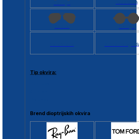
Kvadratan
Cat eye
Aviator
Okrugli
Svi oblici >
Virtualno ogled
Tip okvira:
Puni okvir
Clip-on
Poluokvir
Brend dioptrijskih okvira