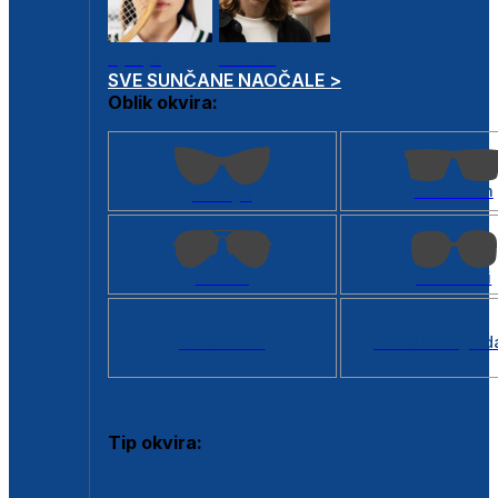
Dječje
Unisex
SVE SUNČANE NAOČALE >
Oblik okvira:
Kvadratan
Cat eye
Aviator
Četvrtasti
Svi oblici >
Virtualno ogled
Tip okvira:
Puni okvir