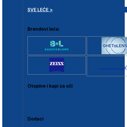
SVE LEĆE >
Brendovi leća:
SVI BRANDOV
Otopine i kapi za oči
Sve otopine za kontaktne leće
Sve kapi za oči
Dodaci