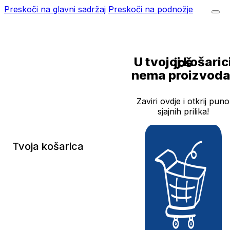
Preskoči na glavni sadržaj
Preskoči na podnožje
U tvojoj košarici još
nema proizvoda
Zaviri ovdje i otkrij puno
sjajnih prilika!
Tvoja košarica