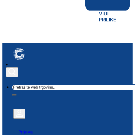
VIDI
PRILIKE
Traži
Prijava