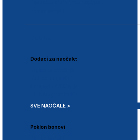
Dodaci za dioptrijske naočale
Poklon bonovi
DODACI
Dodaci za naočale:
Krpice za čišćenje
Kutijice za naočale
Sprejevi za čišćenje
Lančići za naočale
SVE NAOČALE >
Poklon bonovi
Poklon bonovi