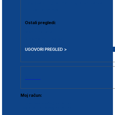
Estetska kirurgija i mali operativni zahvati
Aplikacija botoxa
Ostali pregledi:
Medicina rada
Sistematski pregled
UGOVORI PREGLED >
AKCIJE
Moj račun:
Prijava postojećeg korisnika
Registracija novog korisnika
Zaboravljena lozinka