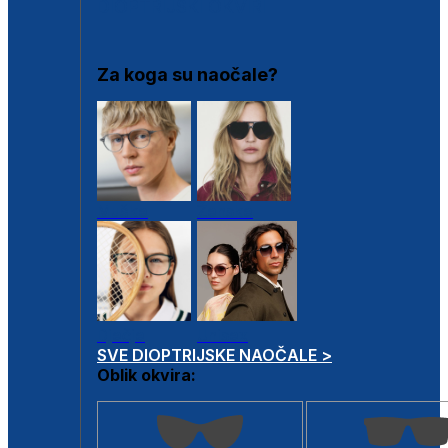
DIOPTRIJSKI OKVIRI
Za koga su naočale?
Muške
Ženske
Dječje
Unisex
SVE DIOPTRIJSKE NAOČALE >
Oblik okvira: