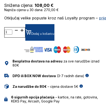
Snižena cijena:
108,00
€
Najniža cijena u 30 dana: 270,00 €
Otključaj velike popuste kroz naš Loyalty program –
pri
HG1260/S SUNČANE
NAOČALE
Dodaj u košaricu
HUGO
količina
Besplatna dostava na adresu
za sve narudžbe iznad
80€
DPD ili BOX NOW dostava
(3-7 radnih dana)
Za narudžbe do 80€
– cijena dostave 5€
6 sigurnih opcija plaćanja
– kartice, na rate, gotovina,
KEKS Pay, Aircash, Google Pay