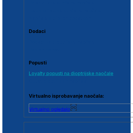
Polarizirane sunčane naočale
Fotokromatske sunčane naočale
Naočale s clip-on dodatkom
Dodaci
Dodaci za dioptrijske naočale
Poklon bonovi
Popusti
Loyalty popusti na dioptrijske naočale
Outlet dioptrijskih naočala
Virtualno isprobavanje naočala:
Virtualno ogledalo