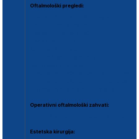
Oftalmološki pregledi:
Specijalistički oftalmološki pregled
Pregled za kontaktne leće
Pregled vidnog polja (OCT)
Dječja oftalmologija
Kontrola očnog tlaka
Drugo mišljenje oftalmologa
Retinološka ambulanta
Dijagnostika i liječenje upalnih očnih bolesti
Dijagnostika i liječenje glaukomske bolesti
Dijagnostika sive mrene ili katarakte
Operativni oftalmološki zahvati:
Ultrazvučna operacija mrene ili katarakta
Estetska kirurgija: