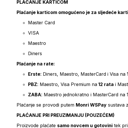
PLAĆANJE KARTICOM
Plaćanje karticom omogućeno je za sljedeće kart
Master Card
VISA
Maestro
Diners
Plaćanje na rate:
Erste
: Diners, Maestro, MasterCard i Visa na
PBZ
: Maestro, Visa Premium na
12 rata
i Mas
ZABA
: Maestro jednokratno i MasterCard na 
Plaćanje se provodi putem
Monri WSPay
sustava z
PLAĆANJE PRI PREUZIMANJU (POUZEĆEM)
Proizvode plaćate
samo novcem u gotovini
tek pr