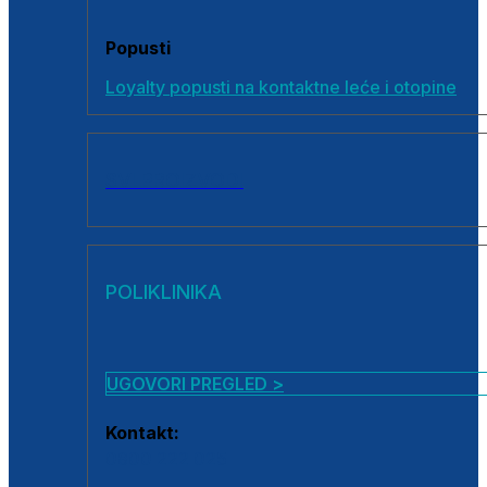
Popusti
Loyalty popusti na kontaktne leće i otopine
SVI PROIZVODI
POLIKLINIKA
UGOVORI PREGLED >
Kontakt:
0800 222 025