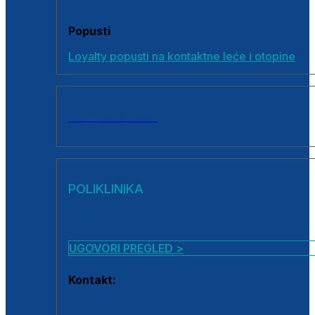
Popusti
Loyalty popusti na kontaktne leće i otopine
SVI PROIZVODI
POLIKLINIKA
UGOVORI PREGLED >
Kontakt:
0800 222 025