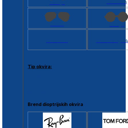
Kvadratan
Cat eye
Aviator
Okrugli
Svi oblici >
Virtualno ogled
Tip okvira:
Puni okvir
Clip-on
Poluokvir
Brend dioptrijskih okvira