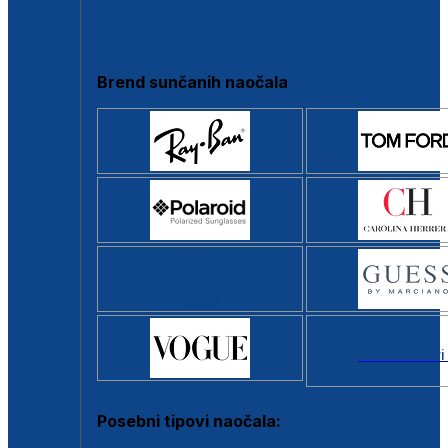
Clip-on
Poluokvir
Brend sunčanih naočala
Svi brendovi
Posebni tipovi naočala: