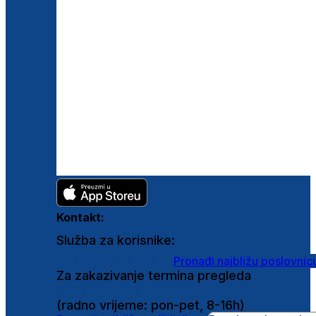
Kontakt:
Služba za korisnike:
shop@ghetaldus.hr
Pronađi najbližu poslovnic
Za zakazivanje termina pregleda
0800 222 025
(radno vrijeme: pon-pet, 8-16h)