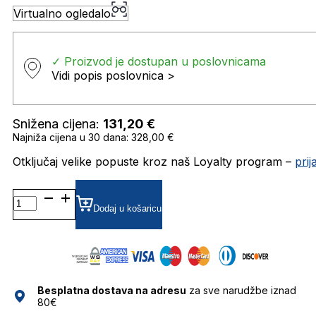
Virtualno ogledalo
✓ Proizvod je dostupan u poslovnicama
Vidi popis poslovnica >
Snižena cijena:
131,20
€
Najniža cijena u 30 dana: 328,00 €
Otključaj velike popuste kroz naš Loyalty program –
pri
IM0077/G/S SUNČANE
NAOČALE
Dodaj u košaricu
ISABEL
MARANT
količina
Besplatna dostava na adresu
za sve narudžbe iznad
80€