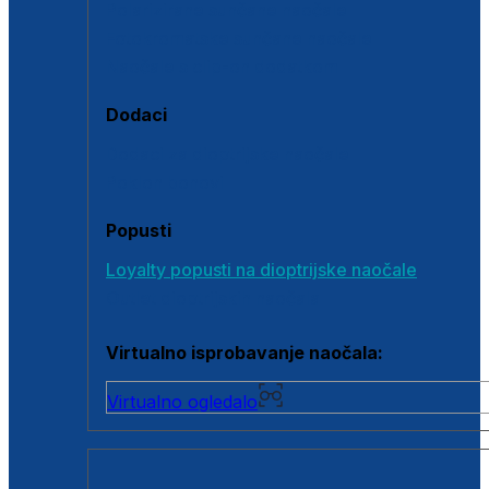
Polarizirane sunčane naočale
Fotokromatske sunčane naočale
Naočale s clip-on dodatkom
Dodaci
Dodaci za dioptrijske naočale
Poklon bonovi
Popusti
Loyalty popusti na dioptrijske naočale
Outlet dioptrijskih naočala
Virtualno isprobavanje naočala:
Virtualno ogledalo