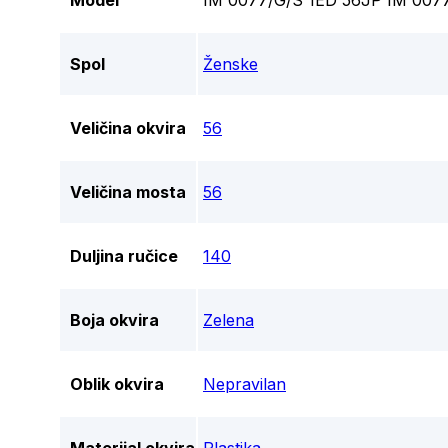
Model
IM 0077/G/S 1ED 56JP IM 007
Spol
Ženske
Veličina okvira
56
Veličina mosta
56
Duljina ručice
140
Boja okvira
Zelena
Oblik okvira
Nepravilan