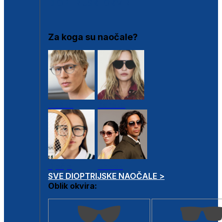
DIOPTRIJSKI OKVIRI
Za koga su naočale?
Muške
Ženske
Dječje
Unisex
SVE DIOPTRIJSKE NAOČALE >
Oblik okvira: