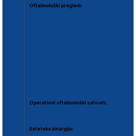
Oftalmološki pregledi:
Specijalistički oftalmološki pregled
Pregled za kontaktne leće
Pregled vidnog polja (OCT)
Dječja oftalmologija
Kontrola očnog tlaka
Drugo mišljenje oftalmologa
Retinološka ambulanta
Dijagnostika i liječenje upalnih očnih bolesti
Dijagnostika i liječenje glaukomske bolesti
Dijagnostika sive mrene ili katarakte
Operativni oftalmološki zahvati:
Ultrazvučna operacija mrene ili katarakta
Estetska kirurgija: