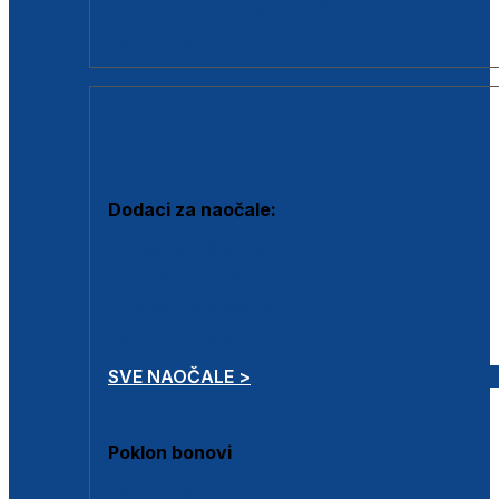
Dodaci za dioptrijske naočale
Poklon bonovi
DODACI
Dodaci za naočale:
Krpice za čišćenje
Kutijice za naočale
Sprejevi za čišćenje
Lančići za naočale
SVE NAOČALE >
Poklon bonovi
Poklon bonovi