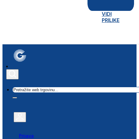
VIDI
PRILIKE
Traži
Prijava