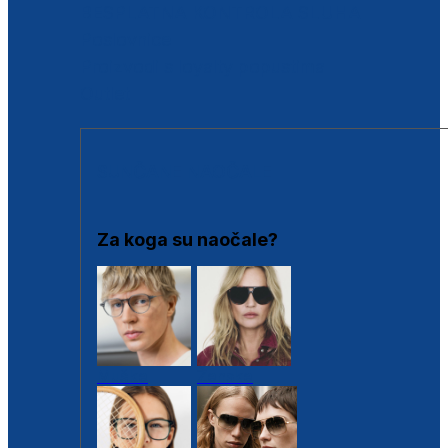
BESPLATNA KONTROLA SLUHA
Poslovnice
Proizvodi s loyalty popustima
Outlet
SUNČANE NAOČALE
Za koga su naočale?
Muške
Ženske