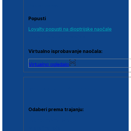
Poklon bonovi
Popusti
Loyalty popusti na dioptrijske naočale
Outlet dioptrijskih naočala
Virtualno isprobavanje naočala:
Virtualno ogledalo
KONTAKTNE LEĆE I OTOPINE
Odaberi prema trajanju:
Jednodnevne leće
Mjesečne leće