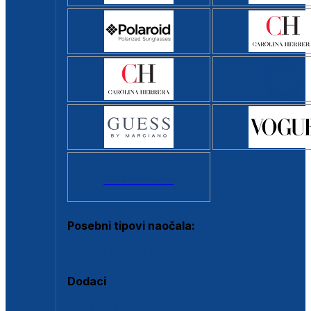
Svi brendovi >
Posebni tipovi naočala:
Okviri s clip-on dodatkom
Dodaci
Dodaci za dioptrijske naočale