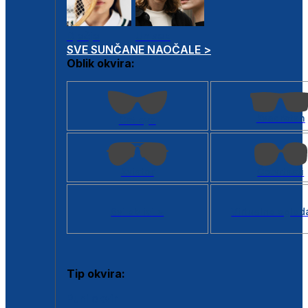
Dječje
Unisex
SVE SUNČANE NAOČALE >
Oblik okvira:
Kvadratan
Cat eye
Aviator
Četvrtasti
Svi oblici >
Virtualno ogled
Tip okvira:
Puni okvir