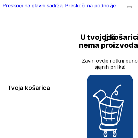
Preskoči na glavni sadržaj
Preskoči na podnožje
U tvojoj košarici još
nema proizvoda
Zaviri ovdje i otkrij puno
sjajnih prilika!
Tvoja košarica