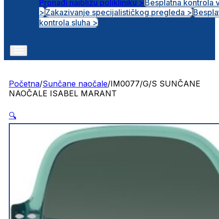
Pronađi najbližu polikliniku >
Besplatna kontrola 
>
Zakazivanje specijalističkog pregleda >
Bespla
Otvorena radna mjesta
kontrola sluha >
Početna
/
Sunčane naočale
/
IM0077/G/S SUNČANE
NAOČALE ISABEL MARANT
🔍