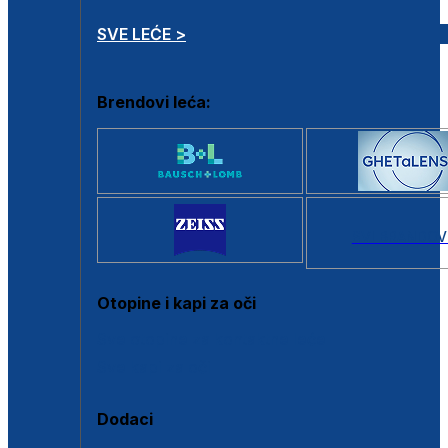
SVE LEĆE >
Brendovi leća:
SVI BRANDOV
Otopine i kapi za oči
Sve otopine za kontaktne leće
Sve kapi za oči
Dodaci