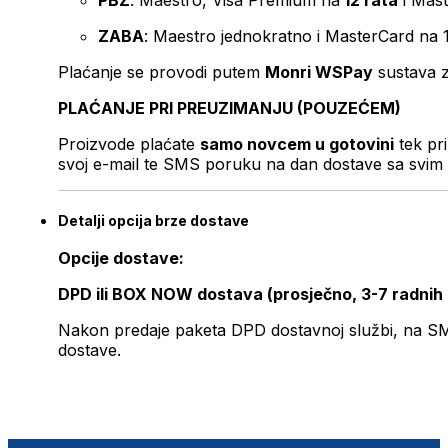
PBZ
: Maestro, Visa Premium na
12 rata
i Mas
ZABA
: Maestro jednokratno i MasterCard na 
Plaćanje se provodi putem
Monri WSPay
sustava z
PLAĆANJE PRI PREUZIMANJU (POUZEĆEM)
Proizvode plaćate
samo novcem u gotovini
tek pr
svoj e-mail te SMS poruku na dan dostave sa svim 
Detalji opcija brze dostave
Opcije dostave:
DPD ili BOX NOW dostava (prosječno, 3-7 radnih
Nakon predaje paketa DPD dostavnoj službi, na SMS 
dostave.