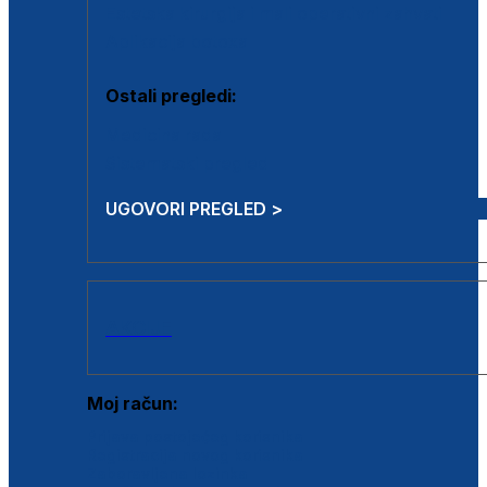
Estetska kirurgija i mali operativni zahvati
Aplikacija botoxa
Ostali pregledi:
Medicina rada
Sistematski pregled
UGOVORI PREGLED >
AKCIJE
Moj račun:
Prijava postojećeg korisnika
Registracija novog korisnika
Zaboravljena lozinka