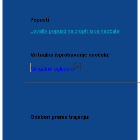
Poklon bonovi
Popusti
Loyalty popusti na dioptrijske naočale
Outlet dioptrijskih naočala
Virtualno isprobavanje naočala:
Virtualno ogledalo
KONTAKTNE LEĆE I OTOPINE
Odaberi prema trajanju:
Jednodnevne leće
Mjesečne leće