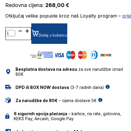
Redovna cijena:
268,00
€
Otključaj velike popuste kroz naš Loyalty program –
pri
IM0130 DIOPTRIJSKI
OKVIRI
Dodaj u košaricu
ISABEL
MARANT
količina
Besplatna dostava na adresu
za sve narudžbe iznad
80€
DPD ili BOX NOW dostava
(3-7 radnih dana)
Za narudžbe do 80€
– cijena dostave 5€
6 sigurnih opcija plaćanja
– kartice, na rate, gotovina,
KEKS Pay, Aircash, Google Pay