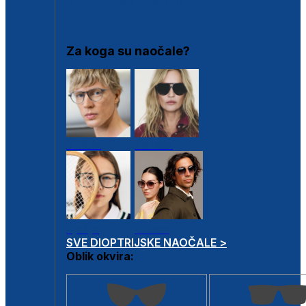
DIOPTRIJSKI OKVIRI
Za koga su naočale?
Muške
Ženske
Dječje
Unisex
SVE DIOPTRIJSKE NAOČALE >
Oblik okvira: