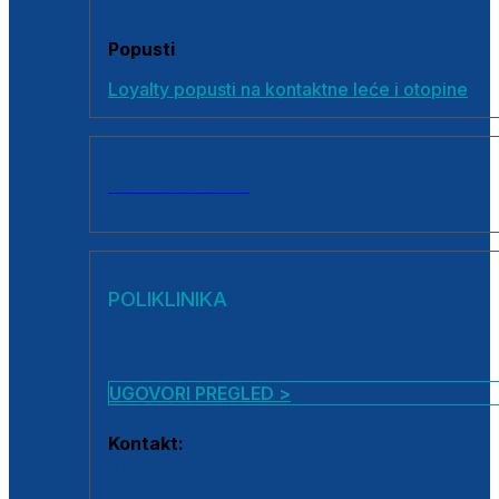
Popusti
Loyalty popusti na kontaktne leće i otopine
SVI PROIZVODI
POLIKLINIKA
UGOVORI PREGLED >
Kontakt:
0800 222 025