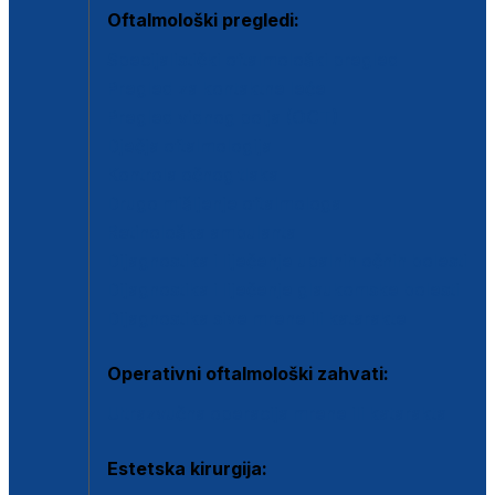
Oftalmološki pregledi:
Specijalistički oftalmološki pregled
Pregled za kontaktne leće
Pregled vidnog polja (OCT)
Dječja oftalmologija
Kontrola očnog tlaka
Drugo mišljenje oftalmologa
Retinološka ambulanta
Dijagnostika i liječenje upalnih očnih bolesti
Dijagnostika i liječenje glaukomske bolesti
Dijagnostika sive mrene ili katarakte
Operativni oftalmološki zahvati:
Ultrazvučna operacija mrene ili katarakta
Estetska kirurgija: