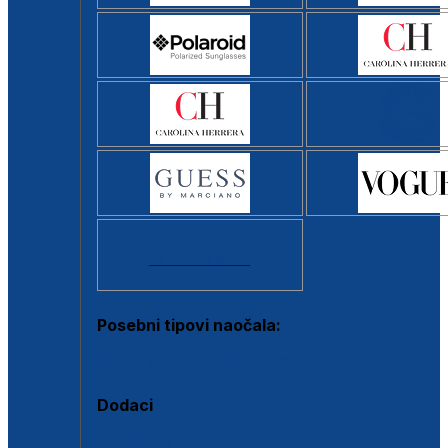
Svi brendovi >
Posebni tipovi naočala:
Okviri s clip-on dodatkom
Dodaci
Dodaci za dioptrijske naočale