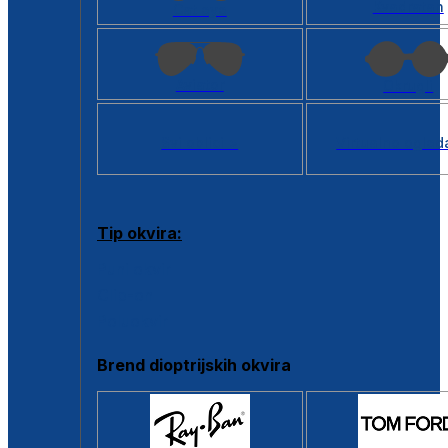
Kvadratan
Cat eye
Aviator
Okrugli
Svi oblici >
Virtualno ogled
Tip okvira:
Puni okvir
Clip-on
Poluokvir
Brend dioptrijskih okvira