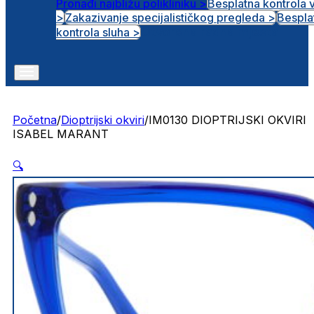
Pronađi najbližu polikliniku >
Besplatna kontrola 
>
Zakazivanje specijalističkog pregleda >
Bespla
Otvorena radna mjesta
kontrola sluha >
Početna
/
Dioptrijski okviri
/
IM0130 DIOPTRIJSKI OKVIRI
ISABEL MARANT
🔍