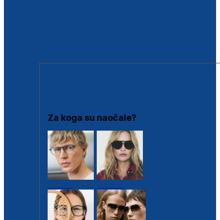
BESPLATNA KONTROLA SLUHA
Poslovnice
Proizvodi s loyalty popustima
Outlet
SUNČANE NAOČALE
Za koga su naočale?
Muške
Ženske