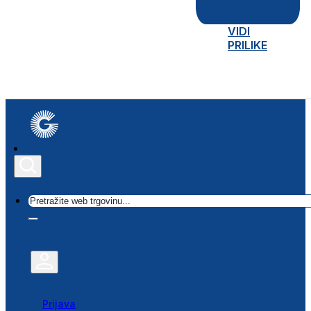
VIDI
PRILIKE
Traži
Prijava