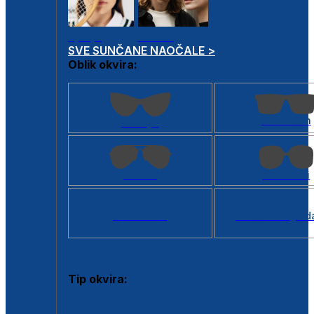
Dječje
Unisex
SVE SUNČANE NAOČALE >
Oblik okvira:
Kvadratan
Cat eye
Aviator
Četvrtasti
Svi oblici >
Virtualno ogled
Tip okvira:
Puni okvir