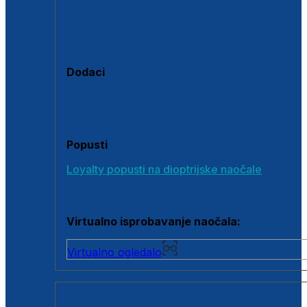
Polarizirane sunčane naočale
Fotokromatske sunčane naočale
Naočale s clip-on dodatkom
Dodaci
Dodaci za dioptrijske naočale
Poklon bonovi
Popusti
Loyalty popusti na dioptrijske naočale
Outlet dioptrijskih naočala
Virtualno isprobavanje naočala:
Virtualno ogledalo