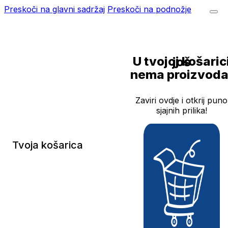
Preskoči na glavni sadržaj
Preskoči na podnožje
U tvojoj košarici još
nema proizvoda
Zaviri ovdje i otkrij puno
sjajnih prilika!
Tvoja košarica