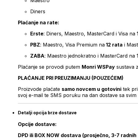
Maestro
Diners
Plaćanje na rate:
Erste
: Diners, Maestro, MasterCard i Visa na
PBZ
: Maestro, Visa Premium na
12 rata
i Mas
ZABA
: Maestro jednokratno i MasterCard na 
Plaćanje se provodi putem
Monri WSPay
sustava z
PLAĆANJE PRI PREUZIMANJU (POUZEĆEM)
Proizvode plaćate
samo novcem u gotovini
tek pr
svoj e-mail te SMS poruku na dan dostave sa svim 
Detalji opcija brze dostave
Opcije dostave:
DPD ili BOX NOW dostava (prosječno, 3-7 radnih