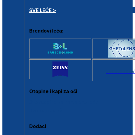
SVE LEĆE >
Brendovi leća:
SVI BRANDOV
Otopine i kapi za oči
Sve otopine za kontaktne leće
Sve kapi za oči
Dodaci