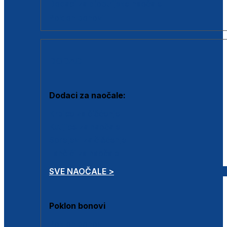
Dodaci za dioptrijske naočale
Poklon bonovi
DODACI
Dodaci za naočale:
Krpice za čišćenje
Kutijice za naočale
Sprejevi za čišćenje
Lančići za naočale
SVE NAOČALE >
Poklon bonovi
Poklon bonovi