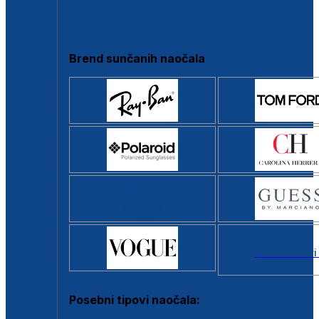
Clip-on
Poluokvir
Brend sunčanih naočala
Svi brendovi
Posebni tipovi naočala: