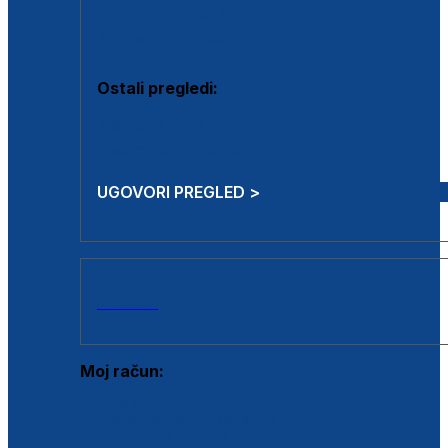
Estetska kirurgija i mali operativni zahvati
Aplikacija botoxa
Ostali pregledi:
Medicina rada
Sistematski pregled
UGOVORI PREGLED >
AKCIJE
Moj račun:
Prijava postojećeg korisnika
Registracija novog korisnika
Zaboravljena lozinka