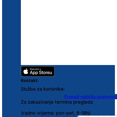
Kontakt:
Služba za korisnike:
shop@ghetaldus.hr
Pronađi najbližu poslovnic
Za zakazivanje termina pregleda
0800 222 025
(radno vrijeme: pon-pet, 8-16h)