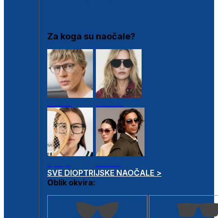
DIOPTRIJSKI OKVIRI
Za koga su naočale?
Muške
Ženske
Dječje
Unisex
SVE DIOPTRIJSKE NAOČALE >
Oblik okvira: