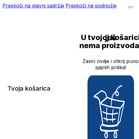
Preskoči na glavni sadržaj
Preskoči na podnožje
U tvojoj košarici još
nema proizvoda
Zaviri ovdje i otkrij puno
sjajnih prilika!
Tvoja košarica