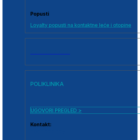
Popusti
Loyalty popusti na kontaktne leće i otopine
SVI PROIZVODI
POLIKLINIKA
UGOVORI PREGLED >
Kontakt:
0800 222 025