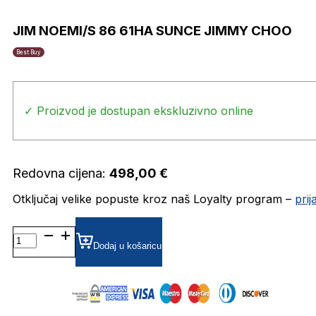
JIM NOEMI/S 86 61HA SUNCE JIMMY CHOO
Best Buy
✓ Proizvod je dostupan ekskluzivno online
Redovna cijena:
498,00
€
Otključaj velike popuste kroz naš Loyalty program –
pri
JIM
NOEMI/S
Dodaj u košaricu
86
61HA
SUNCE
JIMMY