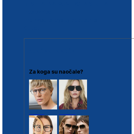
BESPLATNA KONTROLA SLUHA
Poslovnice
Proizvodi s loyalty popustima
Outlet
SUNČANE NAOČALE
Za koga su naočale?
Muške
Ženske