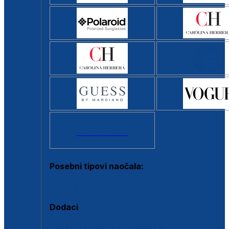
Svi brendovi >
Posebni tipovi naočala:
Okviri s clip-on dodatkom
Dodaci
Dodaci za dioptrijske naočale