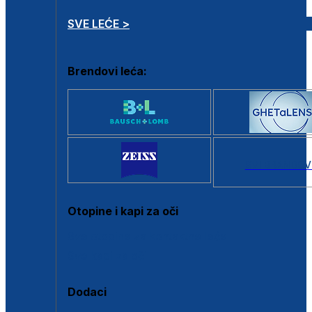
SVE LEĆE >
Brendovi leća:
SVI BRANDOV
Otopine i kapi za oči
Sve otopine za kontaktne leće
Sve kapi za oči
Dodaci