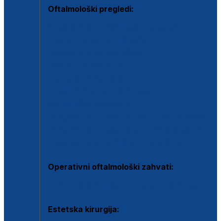
Oftalmološki pregledi:
Specijalistički oftalmološki pregled
Pregled za kontaktne leće
Pregled vidnog polja (OCT)
Dječja oftalmologija
Kontrola očnog tlaka
Drugo mišljenje oftalmologa
Retinološka ambulanta
Dijagnostika i liječenje upalnih očnih bolesti
Dijagnostika i liječenje glaukomske bolesti
Dijagnostika sive mrene ili katarakte
Operativni oftalmološki zahvati:
Ultrazvučna operacija mrene ili katarakta
Estetska kirurgija: