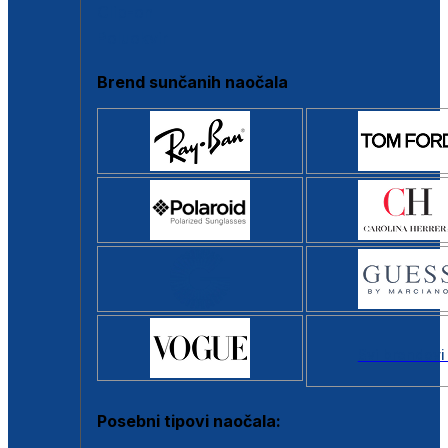
Clip-on
Poluokvir
Brend sunčanih naočala
Svi brendovi
Posebni tipovi naočala: