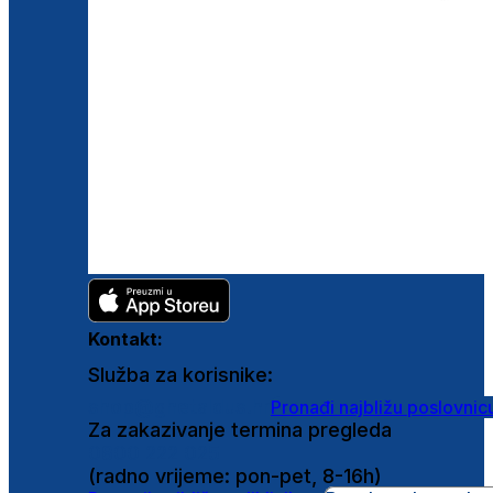
Kontakt:
Služba za korisnike:
shop@ghetaldus.hr
Pronađi najbližu poslovnic
Za zakazivanje termina pregleda
0800 222 025
(radno vrijeme: pon-pet, 8-16h)