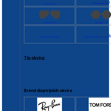
Kvadratan
Cat eye
Aviator
Okrugli
Svi oblici >
Virtualno ogled
Tip okvira:
Puni okvir
Clip-on
Poluokvir
Brend dioptrijskih okvira