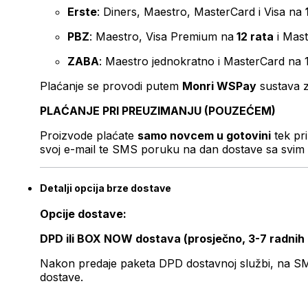
Erste
: Diners, Maestro, MasterCard i Visa na
PBZ
: Maestro, Visa Premium na
12 rata
i Mas
ZABA
: Maestro jednokratno i MasterCard na 
Plaćanje se provodi putem
Monri WSPay
sustava z
PLAĆANJE PRI PREUZIMANJU (POUZEĆEM)
Proizvode plaćate
samo novcem u gotovini
tek pr
svoj e-mail te SMS poruku na dan dostave sa svim 
Detalji opcija brze dostave
Opcije dostave:
DPD ili BOX NOW dostava (prosječno, 3-7 radnih
Nakon predaje paketa DPD dostavnoj službi, na SMS 
dostave.