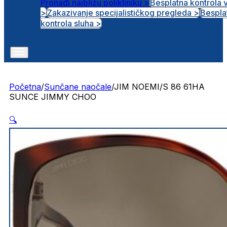
Pronađi najbližu polikliniku >
Besplatna kontrola 
>
Zakazivanje specijalističkog pregleda >
Bespla
Otvorena radna mjesta
kontrola sluha >
Početna
/
Sunčane naočale
/
JIM NOEMI/S 86 61HA
SUNCE JIMMY CHOO
🔍