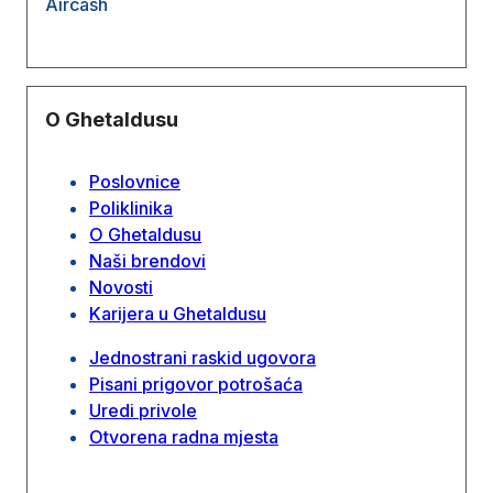
Aircash
O Ghetaldusu
Poslovnice
Poliklinika
O Ghetaldusu
Naši brendovi
Novosti
Karijera u Ghetaldusu
Jednostrani raskid ugovora
Pisani prigovor potrošaća
Uredi privole
Otvorena radna mjesta