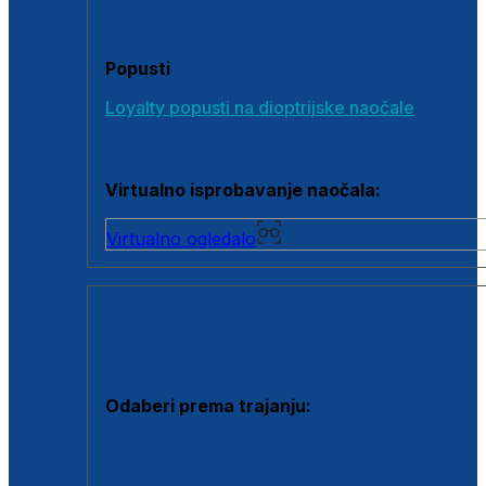
Poklon bonovi
Popusti
Loyalty popusti na dioptrijske naočale
Outlet dioptrijskih naočala
Virtualno isprobavanje naočala:
Virtualno ogledalo
KONTAKTNE LEĆE I OTOPINE
Odaberi prema trajanju:
Jednodnevne leće
Mjesečne leće