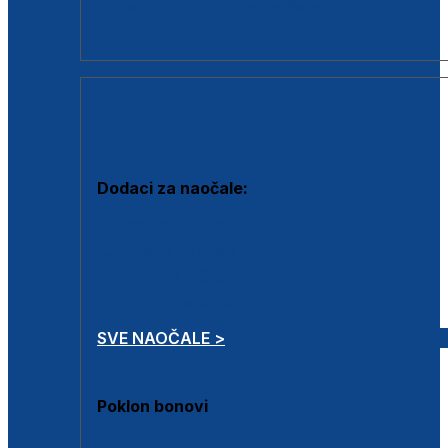
Dodaci za dioptrijske naočale
Poklon bonovi
DODACI
Dodaci za naočale:
Krpice za čišćenje
Kutijice za naočale
Sprejevi za čišćenje
Lančići za naočale
SVE NAOČALE >
Poklon bonovi
Poklon bonovi