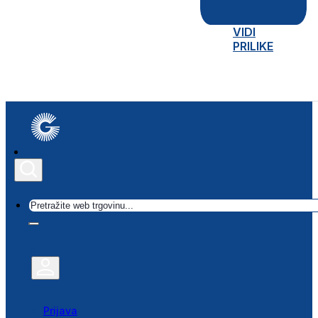
VIDI
PRILIKE
Traži
Prijava