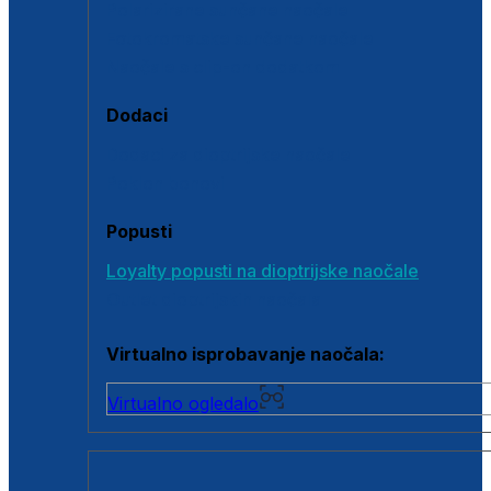
Polarizirane sunčane naočale
Fotokromatske sunčane naočale
Naočale s clip-on dodatkom
Dodaci
Dodaci za dioptrijske naočale
Poklon bonovi
Popusti
Loyalty popusti na dioptrijske naočale
Outlet dioptrijskih naočala
Virtualno isprobavanje naočala:
Virtualno ogledalo