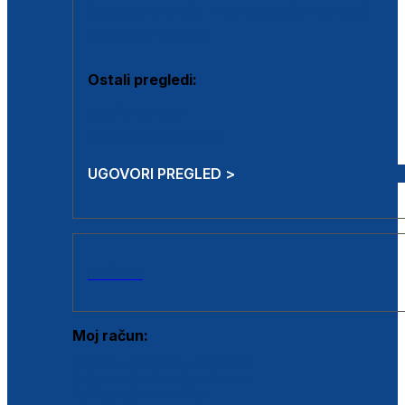
Estetska kirurgija i mali operativni zahvati
Aplikacija botoxa
Ostali pregledi:
Medicina rada
Sistematski pregled
UGOVORI PREGLED >
AKCIJE
Moj račun:
Prijava postojećeg korisnika
Registracija novog korisnika
Zaboravljena lozinka