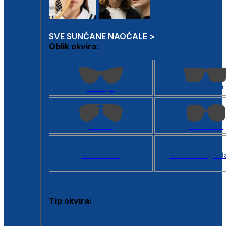
Dječje
Unisex
SVE SUNČANE NAOČALE >
Oblik okvira:
Kvadratan
Cat eye
Aviator
Četvrtasti
Svi oblici >
Virtualno ogled
Tip okvira:
Puni okvir