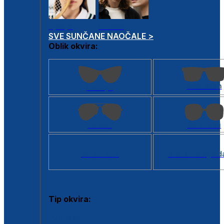
Dječje
Unisex
SVE SUNČANE NAOČALE >
Oblik okvira:
Kvadratan
Cat eye
Aviator
Četvrtasti
Svi oblici >
Virtualno ogled
Tip okvira:
Puni okvir