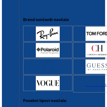
Clip-on
Poluokvir
Brend sunčanih naočala
Svi brendovi
Posebni tipovi naočala: