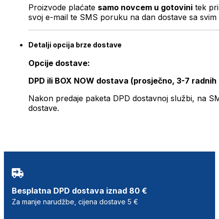
Proizvode plaćate
samo novcem u gotovini
tek pr
svoj e-mail te SMS poruku na dan dostave sa svim 
Detalji opcija brze dostave
Opcije dostave:
DPD ili BOX NOW dostava (prosječno, 3-7 radnih
Nakon predaje paketa DPD dostavnoj službi, na SMS 
dostave.
Besplatna DPD dostava iznad 80 €
Za manje narudžbe, cijena dostave 5 €