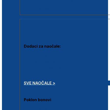
Dodaci za dioptrijske naočale
Poklon bonovi
DODACI
Dodaci za naočale:
Krpice za čišćenje
Kutijice za naočale
Sprejevi za čišćenje
Lančići za naočale
SVE NAOČALE >
Poklon bonovi
Poklon bonovi