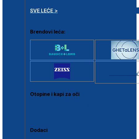
SVE LEĆE >
Brendovi leća:
SVI BRANDOV
Otopine i kapi za oči
Sve otopine za kontaktne leće
Sve kapi za oči
Dodaci