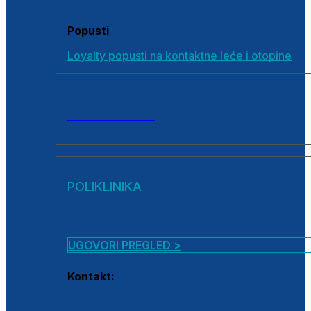
Popusti
Loyalty popusti na kontaktne leće i otopine
SVI PROIZVODI
POLIKLINIKA
UGOVORI PREGLED >
Kontakt:
0800 222 025