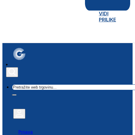
VIDI
PRILIKE
Traži
Prijava