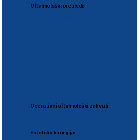
Oftalmološki pregledi:
Specijalistički oftalmološki pregled
Pregled za kontaktne leće
Pregled vidnog polja (OCT)
Dječja oftalmologija
Kontrola očnog tlaka
Drugo mišljenje oftalmologa
Retinološka ambulanta
Dijagnostika i liječenje upalnih očnih bolesti
Dijagnostika i liječenje glaukomske bolesti
Dijagnostika sive mrene ili katarakte
Operativni oftalmološki zahvati:
Ultrazvučna operacija mrene ili katarakta
Estetska kirurgija: