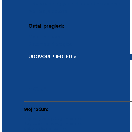
Estetska kirurgija i mali operativni zahvati
Aplikacija botoxa
Ostali pregledi:
Medicina rada
Sistematski pregled
UGOVORI PREGLED >
AKCIJE
Moj račun:
Prijava postojećeg korisnika
Registracija novog korisnika
Zaboravljena lozinka