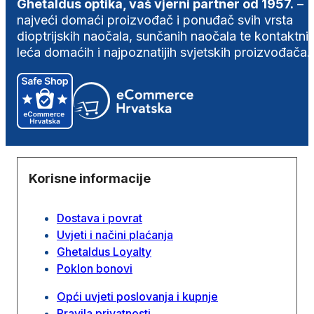
Ghetaldus optika, vaš vjerni partner od 1957.
–
najveći domaći proizvođač i ponuđač svih vrsta
dioptrijskih naočala, sunčanih naočala te kontaktni
leća domaćih i najpoznatijih svjetskih proizvođača.
Korisne informacije
Dostava i povrat
Uvjeti i načini plaćanja
Ghetaldus Loyalty
Poklon bonovi
Opći uvjeti poslovanja i kupnje
Pravila privatnosti