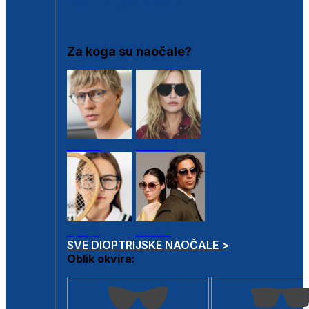
DIOPTRIJSKI OKVIRI
Za koga su naočale?
Muške
Ženske
Dječje
Unisex
SVE DIOPTRIJSKE NAOČALE >
Oblik okvira: