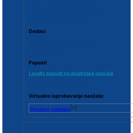
Polarizirane sunčane naočale
Fotokromatske sunčane naočale
Naočale s clip-on dodatkom
Dodaci
Dodaci za dioptrijske naočale
Poklon bonovi
Popusti
Loyalty popusti na dioptrijske naočale
Outlet dioptrijskih naočala
Virtualno isprobavanje naočala:
Virtualno ogledalo