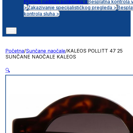
Pronađi najbližu polikliniku >
Besplatna kontrola 
>
Zakazivanje specijalističkog pregleda >
Bespla
Otvorena radna mjesta
kontrola sluha >
Početna
/
Sunčane naočale
/
KALEOS POLLITT 47 25
SUNČANE NAOČALE KALEOS
🔍