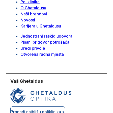
Poliklinika
O Ghetaldusu
Naši brendovi
Novosti
Karijera u Ghetaldusu
Jednostrani raskid ugovora
Pisani prigovor potrošaća
Uredi privole
Otvorena radna mjesta
Vaš Ghetaldus
Pronađi najbližu polikliniku >