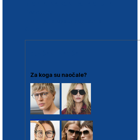
BESPLATNA KONTROLA SLUHA
Poslovnice
Proizvodi s loyalty popustima
Outlet
SUNČANE NAOČALE
Za koga su naočale?
Muške
Ženske