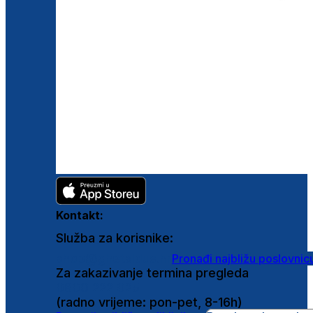
Kontakt:
Služba za korisnike:
shop@ghetaldus.hr
Pronađi najbližu poslovnic
Za zakazivanje termina pregleda
0800 222 025
(radno vrijeme: pon-pet, 8-16h)