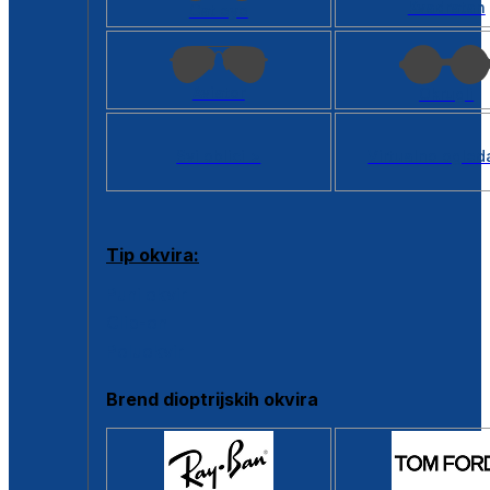
Kvadratan
Cat eye
Aviator
Okrugli
Svi oblici >
Virtualno ogled
Tip okvira:
Puni okvir
Clip-on
Poluokvir
Brend dioptrijskih okvira