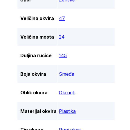
Veličina okvira
47
Veličina mosta
24
Duljina ručice
145
Boja okvira
Smeđa
Oblik okvira
Okrugli
Materijal okvira
Plastika
Tip okvira
Puni okvir