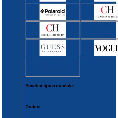
Svi brendovi >
Posebni tipovi naočala:
Okviri s clip-on dodatkom
Dodaci
Dodaci za dioptrijske naočale