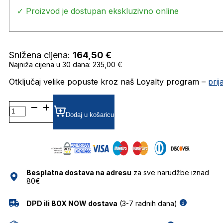
✓ Proizvod je dostupan ekskluzivno online
Snižena cijena:
164,50
€
Najniža cijena u 30 dana: 235,00 €
Otključaj velike popuste kroz naš Loyalty program –
pri
KALEOS
POLLITT
Dodaj u košaricu
47
25
SUNČANE
NAOČALE
KALEOS
Besplatna dostava na adresu
za sve narudžbe iznad
količina
80€
DPD ili BOX NOW dostava
(3-7 radnih dana)