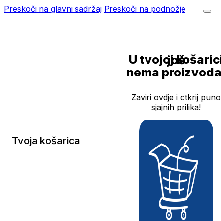
Preskoči na glavni sadržaj
Preskoči na podnožje
U tvojoj košarici još
nema proizvoda
Zaviri ovdje i otkrij puno
sjajnih prilika!
Tvoja košarica