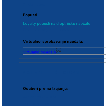
Poklon bonovi
Popusti
Loyalty popusti na dioptrijske naočale
Outlet dioptrijskih naočala
Virtualno isprobavanje naočala:
Virtualno ogledalo
KONTAKTNE LEĆE I OTOPINE
Odaberi prema trajanju:
Jednodnevne leće
Mjesečne leće