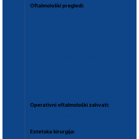
Oftalmološki pregledi:
Specijalistički oftalmološki pregled
Pregled za kontaktne leće
Pregled vidnog polja (OCT)
Dječja oftalmologija
Kontrola očnog tlaka
Drugo mišljenje oftalmologa
Retinološka ambulanta
Dijagnostika i liječenje upalnih očnih bolesti
Dijagnostika i liječenje glaukomske bolesti
Dijagnostika sive mrene ili katarakte
Operativni oftalmološki zahvati:
Ultrazvučna operacija mrene ili katarakta
Estetska kirurgija: