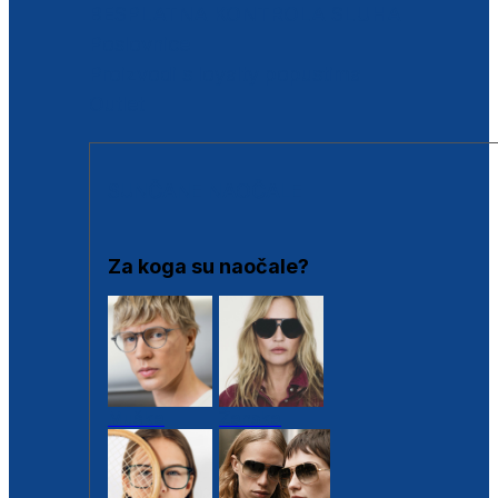
BESPLATNA KONTROLA SLUHA
Poslovnice
Proizvodi s loyalty popustima
Outlet
SUNČANE NAOČALE
Za koga su naočale?
Muške
Ženske