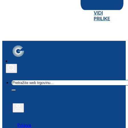
VIDI
PRILIKE
Traži
Prijava