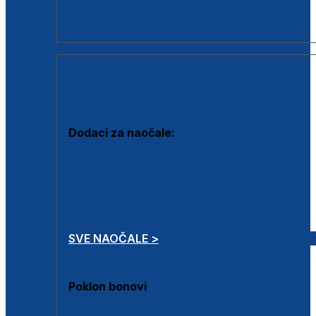
Dodaci za dioptrijske naočale
Poklon bonovi
DODACI
Dodaci za naočale:
Krpice za čišćenje
Kutijice za naočale
Sprejevi za čišćenje
Lančići za naočale
SVE NAOČALE >
Poklon bonovi
Poklon bonovi