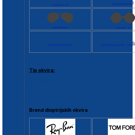
Kvadratan
Cat eye
Aviator
Okrugli
Svi oblici >
Virtualno ogled
Tip okvira:
Puni okvir
Clip-on
Poluokvir
Brend dioptrijskih okvira