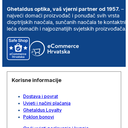
Ghetaldus optika, vaš vjerni partner od 1957.
–
najveći domaći proizvođač i ponuđač svih vrsta
dioptrijskih naočala, sunčanih naočala te kontaktni
leća domaćih i najpoznatijih svjetskih proizvođača.
Korisne informacije
Dostava i povrat
Uvjeti i načini plaćanja
Ghetaldus Loyalty
Poklon bonovi