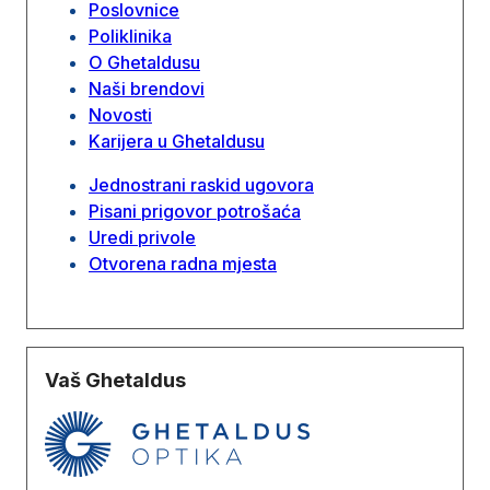
Poslovnice
Poliklinika
O Ghetaldusu
Naši brendovi
Novosti
Karijera u Ghetaldusu
Jednostrani raskid ugovora
Pisani prigovor potrošaća
Uredi privole
Otvorena radna mjesta
Vaš Ghetaldus