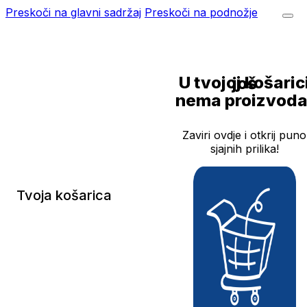
Preskoči na glavni sadržaj
Preskoči na podnožje
U tvojoj košarici još
nema proizvoda
Zaviri ovdje i otkrij puno
sjajnih prilika!
Tvoja košarica