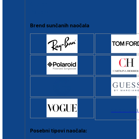
Clip-on
Poluokvir
Brend sunčanih naočala
Svi brendovi
Posebni tipovi naočala: