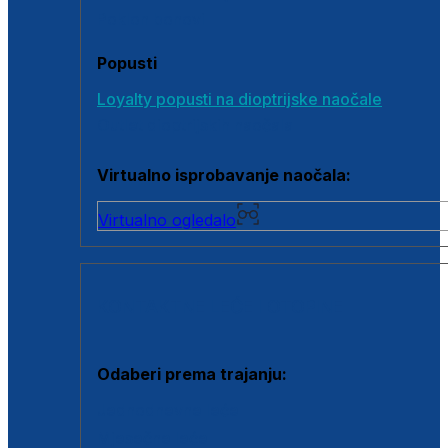
Poklon bonovi
Popusti
Loyalty popusti na dioptrijske naočale
Outlet dioptrijskih naočala
Virtualno isprobavanje naočala:
Virtualno ogledalo
KONTAKTNE LEĆE I OTOPINE
Odaberi prema trajanju:
Jednodnevne leće
Mjesečne leće