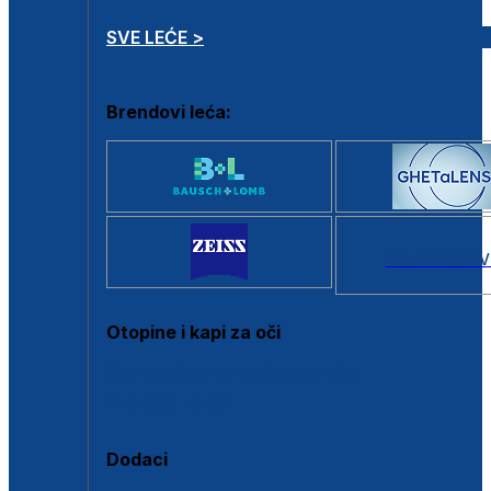
SVE LEĆE >
Brendovi leća:
SVI BRANDOV
Otopine i kapi za oči
Sve otopine za kontaktne leće
Sve kapi za oči
Dodaci