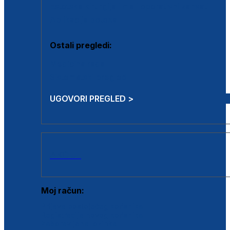
Estetska kirurgija i mali operativni zahvati
Aplikacija botoxa
Ostali pregledi:
Medicina rada
Sistematski pregled
UGOVORI PREGLED >
AKCIJE
Moj račun:
Prijava postojećeg korisnika
Registracija novog korisnika
Zaboravljena lozinka