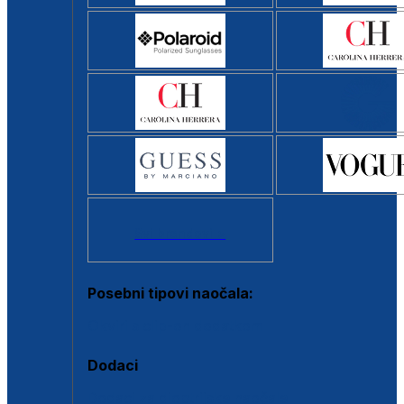
Svi brendovi >
Posebni tipovi naočala:
Okviri s clip-on dodatkom
Dodaci
Dodaci za dioptrijske naočale