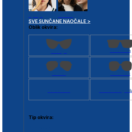
Dječje
Unisex
SVE SUNČANE NAOČALE >
Oblik okvira:
Kvadratan
Cat eye
Aviator
Četvrtasti
Svi oblici >
Virtualno ogled
Tip okvira:
Puni okvir