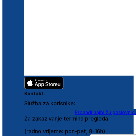
Kontakt:
Služba za korisnike:
shop@ghetaldus.hr
Pronađi najbližu poslovnic
Za zakazivanje termina pregleda
0800 222 025
(radno vrijeme: pon-pet, 8-16h)