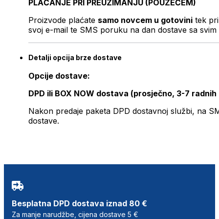
PLAĆANJE PRI PREUZIMANJU (POUZEĆEM)
Proizvode plaćate
samo novcem u gotovini
tek pr
svoj e-mail te SMS poruku na dan dostave sa svim 
Detalji opcija brze dostave
Opcije dostave:
DPD ili BOX NOW dostava (prosječno, 3-7 radnih
Nakon predaje paketa DPD dostavnoj službi, na SMS 
dostave.
Besplatna DPD dostava iznad 80 €
Za manje narudžbe, cijena dostave 5 €