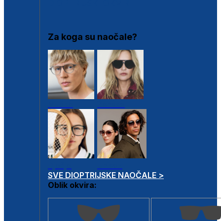
DIOPTRIJSKI OKVIRI
Za koga su naočale?
Muške
Ženske
Dječje
Unisex
SVE DIOPTRIJSKE NAOČALE >
Oblik okvira: