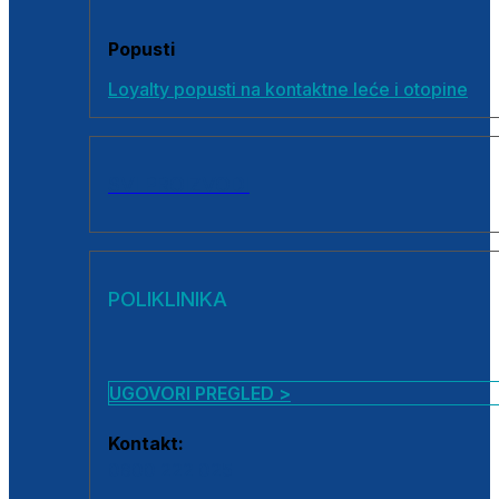
Popusti
Loyalty popusti na kontaktne leće i otopine
SVI PROIZVODI
POLIKLINIKA
UGOVORI PREGLED >
Kontakt:
0800 222 025