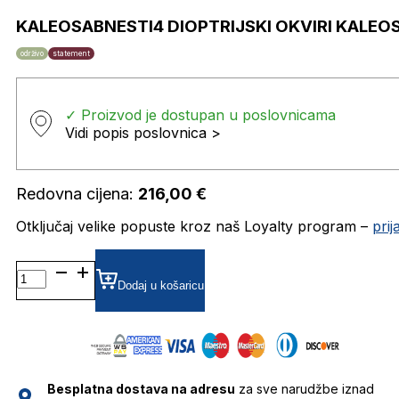
KALEOSABNESTI4 DIOPTRIJSKI OKVIRI KALEO
održivo
statement
✓ Proizvod je dostupan u poslovnicama
Vidi popis poslovnica >
Redovna cijena:
216,00
€
Otključaj velike popuste kroz naš Loyalty program –
pri
KALEOSABNESTI4 DIOPTRIJSKI
OKVIRI
Dodaj u košaricu
KALEOS
količina
Besplatna dostava na adresu
za sve narudžbe iznad