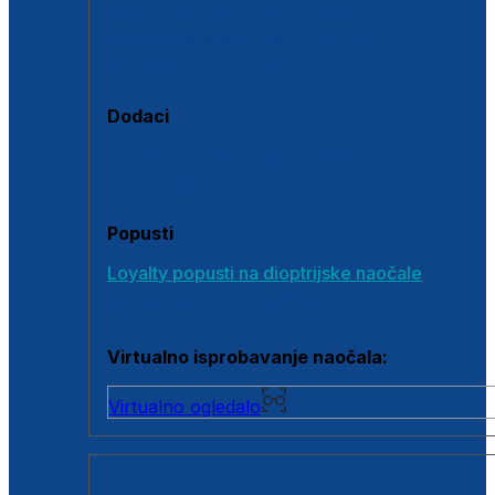
Polarizirane sunčane naočale
Fotokromatske sunčane naočale
Naočale s clip-on dodatkom
Dodaci
Dodaci za dioptrijske naočale
Poklon bonovi
Popusti
Loyalty popusti na dioptrijske naočale
Outlet dioptrijskih naočala
Virtualno isprobavanje naočala:
Virtualno ogledalo