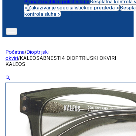
Pronađi najbližu polikliniku >
Besplatna kontrola 
>
Zakazivanje specijalističkog pregleda >
Bespla
Otvorena radna mjesta
kontrola sluha >
Početna
/
Dioptrijski
okviri
/
KALEOSABNESTI4 DIOPTRIJSKI OKVIRI
KALEOS
🔍