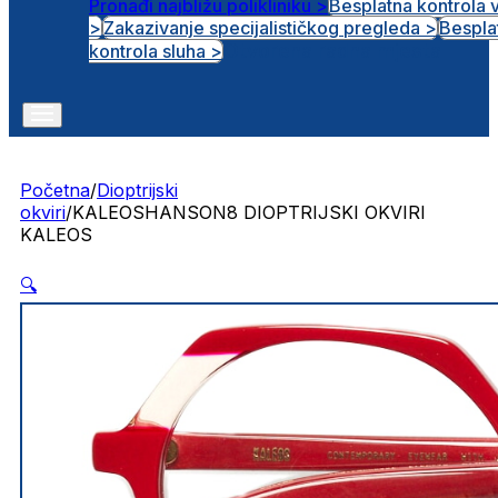
Pronađi najbližu polikliniku >
Besplatna kontrola 
>
Zakazivanje specijalističkog pregleda >
Bespla
Otvorena radna mjesta
kontrola sluha >
Početna
/
Dioptrijski
okviri
/
KALEOSHANSON8 DIOPTRIJSKI OKVIRI
KALEOS
🔍