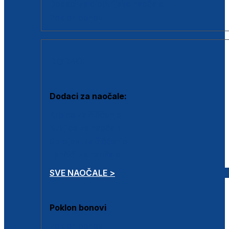
Dodaci za dioptrijske naočale
Poklon bonovi
DODACI
Dodaci za naočale:
Krpice za čišćenje
Kutijice za naočale
Sprejevi za čišćenje
Lančići za naočale
SVE NAOČALE >
Poklon bonovi
Poklon bonovi