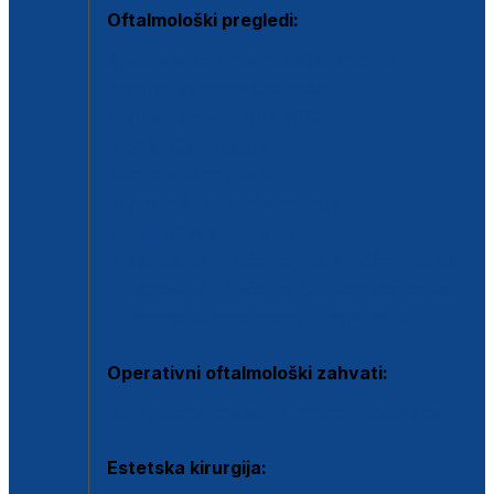
Oftalmološki pregledi:
Specijalistički oftalmološki pregled
Pregled za kontaktne leće
Pregled vidnog polja (OCT)
Dječja oftalmologija
Kontrola očnog tlaka
Drugo mišljenje oftalmologa
Retinološka ambulanta
Dijagnostika i liječenje upalnih očnih bolesti
Dijagnostika i liječenje glaukomske bolesti
Dijagnostika sive mrene ili katarakte
Operativni oftalmološki zahvati:
Ultrazvučna operacija mrene ili katarakta
Estetska kirurgija: