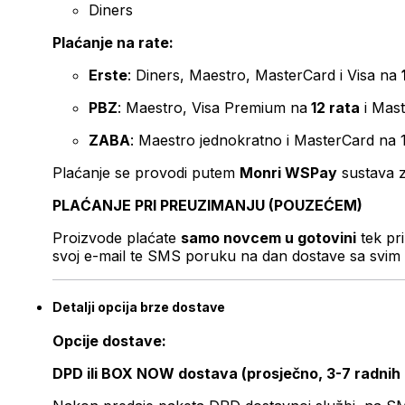
Diners
Plaćanje na rate:
Erste
: Diners, Maestro, MasterCard i Visa na
PBZ
: Maestro, Visa Premium na
12 rata
i Mas
ZABA
: Maestro jednokratno i MasterCard na 
Plaćanje se provodi putem
Monri WSPay
sustava z
PLAĆANJE PRI PREUZIMANJU (POUZEĆEM)
Proizvode plaćate
samo novcem u gotovini
tek pr
svoj e-mail te SMS poruku na dan dostave sa svim 
Detalji opcija brze dostave
Opcije dostave:
DPD ili BOX NOW dostava (prosječno, 3-7 radnih