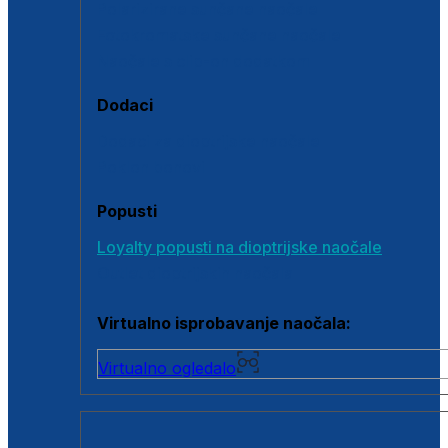
Polarizirane sunčane naočale
Fotokromatske sunčane naočale
Naočale s clip-on dodatkom
Dodaci
Dodaci za dioptrijske naočale
Poklon bonovi
Popusti
Loyalty popusti na dioptrijske naočale
Outlet dioptrijskih naočala
Virtualno isprobavanje naočala:
Virtualno ogledalo