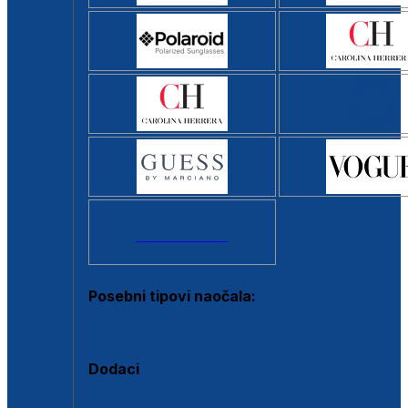
Svi brendovi >
Posebni tipovi naočala:
Okviri s clip-on dodatkom
Dodaci
Dodaci za dioptrijske naočale