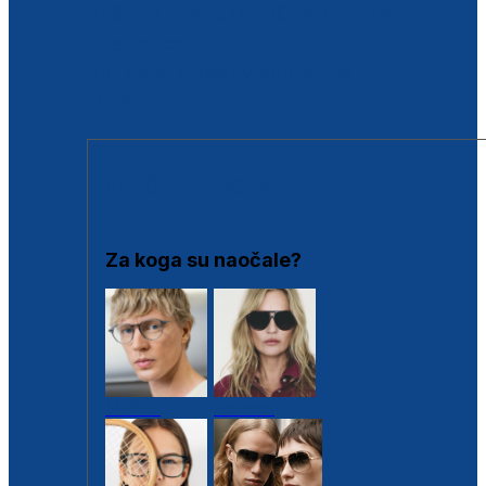
BESPLATNA KONTROLA SLUHA
Poslovnice
Proizvodi s loyalty popustima
Outlet
SUNČANE NAOČALE
Za koga su naočale?
Muške
Ženske