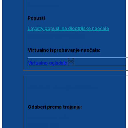
Poklon bonovi
Popusti
Loyalty popusti na dioptrijske naočale
Outlet dioptrijskih naočala
Virtualno isprobavanje naočala:
Virtualno ogledalo
KONTAKTNE LEĆE I OTOPINE
Odaberi prema trajanju:
Jednodnevne leće
Mjesečne leće