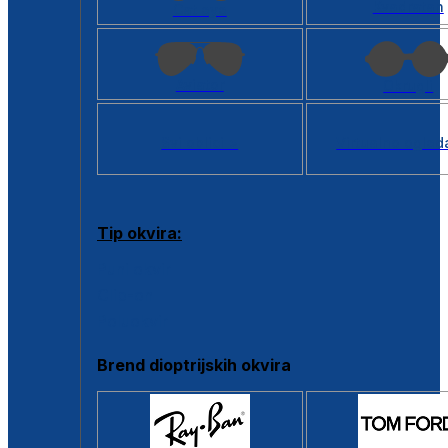
Kvadratan
Cat eye
Aviator
Okrugli
Svi oblici >
Virtualno ogled
Tip okvira:
Puni okvir
Clip-on
Poluokvir
Brend dioptrijskih okvira