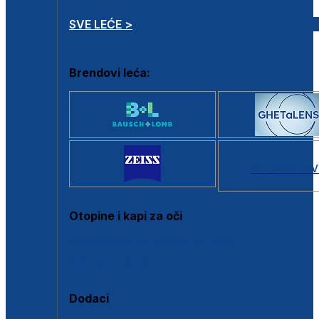
SVE LEĆE >
Brendovi leća:
SVI BRANDOV
Otopine i kapi za oči
Sve otopine za kontaktne leće
Sve kapi za oči
Dodaci