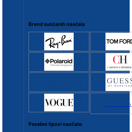
Clip-on
Poluokvir
Brend sunčanih naočala
Svi brendovi
Posebni tipovi naočala: