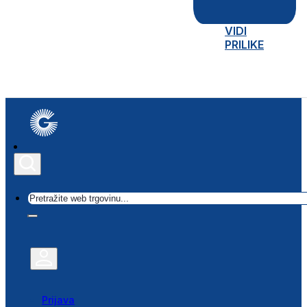
VIDI
PRILIKE
Traži
Prijava