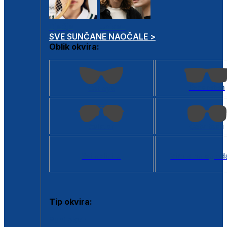
Dječje
Unisex
SVE SUNČANE NAOČALE >
Oblik okvira:
Kvadratan
Cat eye
Aviator
Četvrtasti
Svi oblici >
Virtualno ogled
Tip okvira:
Puni okvir