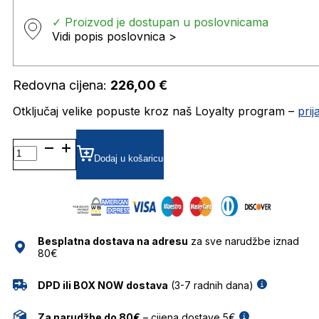
✓ Proizvod je dostupan u poslovnicama
Vidi popis poslovnica >
Redovna cijena:
226,00
€
Otključaj velike popuste kroz naš Loyalty program –
pri
KALEOSHANSON8 DIOPTRIJSKI
OKVIRI
Dodaj u košaricu
KALEOS
količina
Besplatna dostava na adresu
za sve narudžbe iznad
80€
DPD ili BOX NOW dostava
(3-7 radnih dana)
Za narudžbe do 80€
– cijena dostave 5€