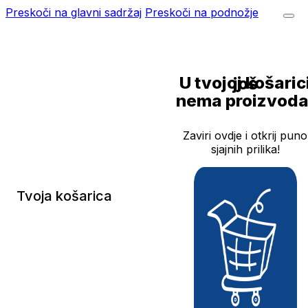
Preskoči na glavni sadržaj
Preskoči na podnožje
U tvojoj košarici još
nema proizvoda
Zaviri ovdje i otkrij puno
sjajnih prilika!
Tvoja košarica