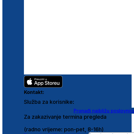
Kontakt:
Služba za korisnike:
shop@ghetaldus.hr
Pronađi najbližu poslovnic
Za zakazivanje termina pregleda
0800 222 025
(radno vrijeme: pon-pet, 8-16h)