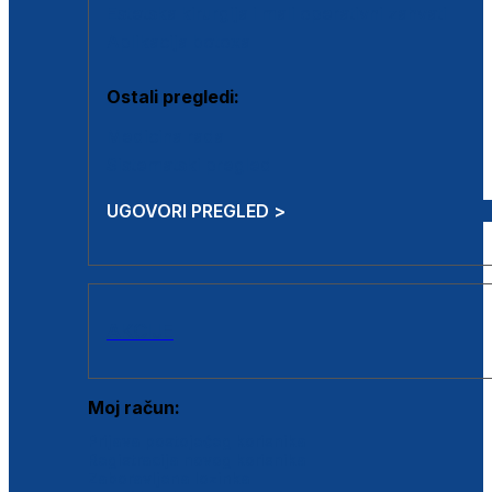
Estetska kirurgija i mali operativni zahvati
Aplikacija botoxa
Ostali pregledi:
Medicina rada
Sistematski pregled
UGOVORI PREGLED >
AKCIJE
Moj račun:
Prijava postojećeg korisnika
Registracija novog korisnika
Zaboravljena lozinka