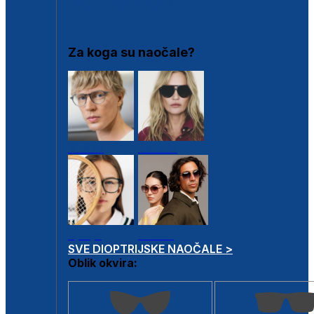
DIOPTRIJSKI OKVIRI
Za koga su naočale?
Muške
Ženske
Dječje
Unisex
SVE DIOPTRIJSKE NAOČALE >
Oblik okvira: