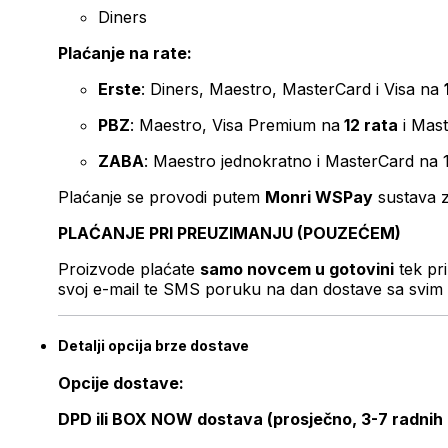
Diners
Plaćanje na rate:
Erste
: Diners, Maestro, MasterCard i Visa na
PBZ
: Maestro, Visa Premium na
12 rata
i Mas
ZABA
: Maestro jednokratno i MasterCard na 
Plaćanje se provodi putem
Monri WSPay
sustava z
PLAĆANJE PRI PREUZIMANJU (POUZEĆEM)
Proizvode plaćate
samo novcem u gotovini
tek pr
svoj e-mail te SMS poruku na dan dostave sa svim 
Detalji opcija brze dostave
Opcije dostave:
DPD ili BOX NOW dostava (prosječno, 3-7 radnih