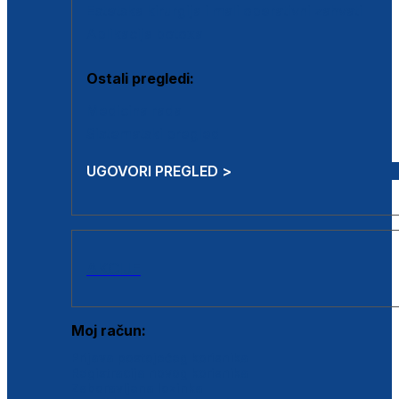
Estetska kirurgija i mali operativni zahvati
Aplikacija botoxa
Ostali pregledi:
Medicina rada
Sistematski pregled
UGOVORI PREGLED >
AKCIJE
Moj račun:
Prijava postojećeg korisnika
Registracija novog korisnika
Zaboravljena lozinka