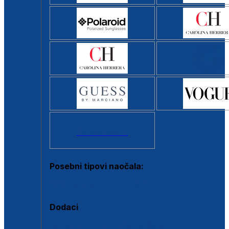
Svi brendovi >
Posebni tipovi naočala:
Okviri s clip-on dodatkom
Dodaci
Dodaci za dioptrijske naočale