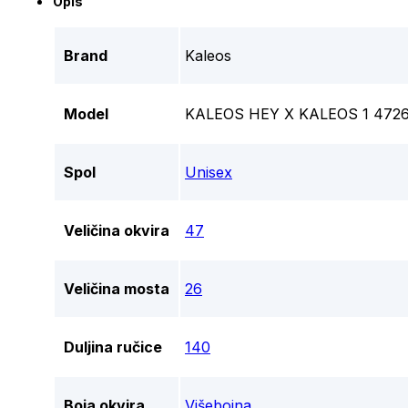
Opis
Brand
Kaleos
Model
KALEOS HEY X KALEOS 1 47
Spol
Unisex
Veličina okvira
47
Veličina mosta
26
Duljina ručice
140
Boja okvira
Višebojna