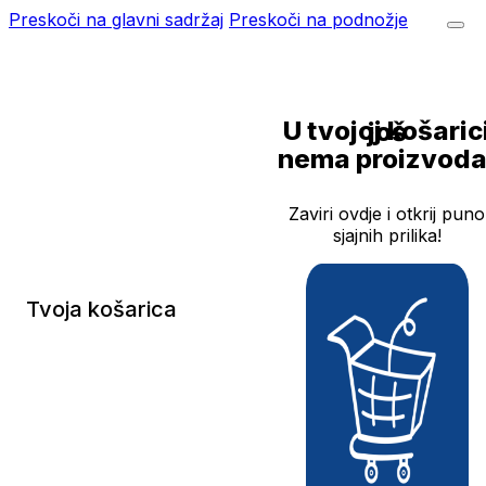
Preskoči na glavni sadržaj
Preskoči na podnožje
U tvojoj košarici još
nema proizvoda
Zaviri ovdje i otkrij puno
sjajnih prilika!
Tvoja košarica