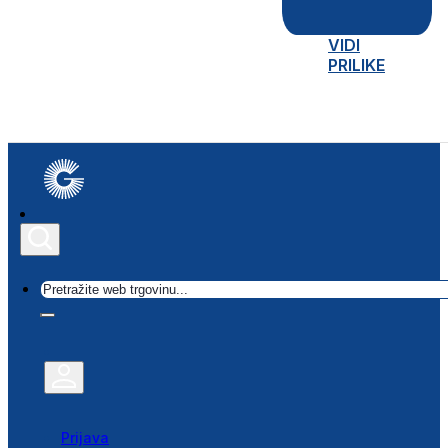
VIDI
PRILIKE
Traži
Prijava