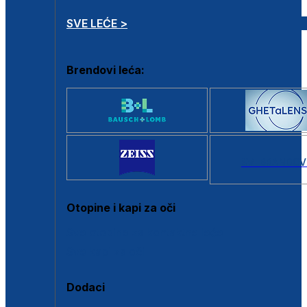
SVE LEĆE >
Brendovi leća:
SVI BRANDOV
Otopine i kapi za oči
Sve otopine za kontaktne leće
Sve kapi za oči
Dodaci