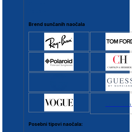
Clip-on
Poluokvir
Brend sunčanih naočala
Svi brendovi
Posebni tipovi naočala: