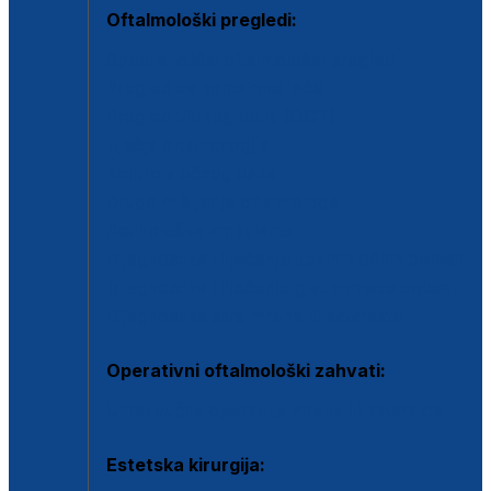
Oftalmološki pregledi:
Specijalistički oftalmološki pregled
Pregled za kontaktne leće
Pregled vidnog polja (OCT)
Dječja oftalmologija
Kontrola očnog tlaka
Drugo mišljenje oftalmologa
Retinološka ambulanta
Dijagnostika i liječenje upalnih očnih bolesti
Dijagnostika i liječenje glaukomske bolesti
Dijagnostika sive mrene ili katarakte
Operativni oftalmološki zahvati:
Ultrazvučna operacija mrene ili katarakta
Estetska kirurgija: