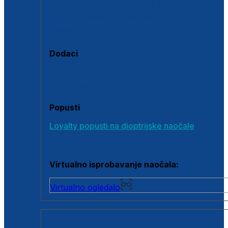
Polarizirane sunčane naočale
Fotokromatske sunčane naočale
Naočale s clip-on dodatkom
Dodaci
Dodaci za dioptrijske naočale
Poklon bonovi
Popusti
Loyalty popusti na dioptrijske naočale
Outlet dioptrijskih naočala
Virtualno isprobavanje naočala:
Virtualno ogledalo