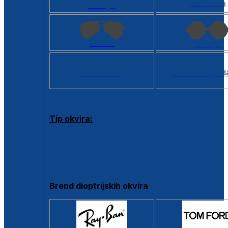
Kvadratan
Cat eye
Aviator
Okrugli
Svi oblici >
Virtualno ogled
Tip okvira:
Puni okvir
Clip-on
Poluokvir
Brend dioptrijskih okvira