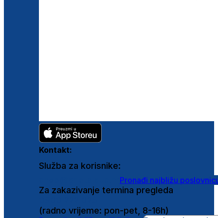
Kontakt:
Služba za korisnike:
shop@ghetaldus.hr
Pronađi najbližu poslovnic
Za zakazivanje termina pregleda
0800 222 025
(radno vrijeme: pon-pet, 8-16h)