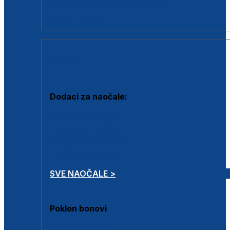
Dodaci za dioptrijske naočale
Poklon bonovi
DODACI
Dodaci za naočale:
Krpice za čišćenje
Kutijice za naočale
Sprejevi za čišćenje
Lančići za naočale
SVE NAOČALE >
Poklon bonovi
Poklon bonovi