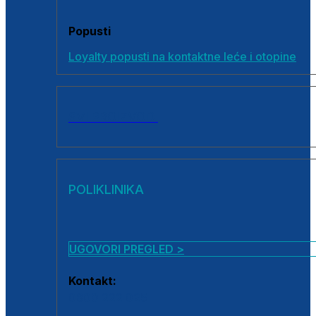
Popusti
Loyalty popusti na kontaktne leće i otopine
SVI PROIZVODI
POLIKLINIKA
UGOVORI PREGLED >
Kontakt:
0800 222 025