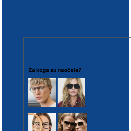
BESPLATNA KONTROLA SLUHA
Poslovnice
Proizvodi s loyalty popustima
Outlet
SUNČANE NAOČALE
Za koga su naočale?
Muške
Ženske