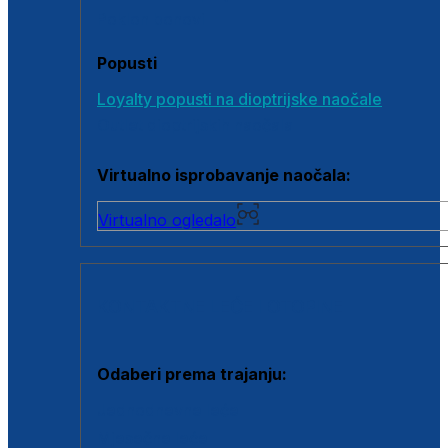
Poklon bonovi
Popusti
Loyalty popusti na dioptrijske naočale
Outlet dioptrijskih naočala
Virtualno isprobavanje naočala:
Virtualno ogledalo
KONTAKTNE LEĆE I OTOPINE
Odaberi prema trajanju:
Jednodnevne leće
Mjesečne leće