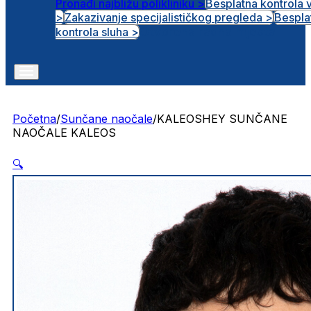
Pronađi najbližu polikliniku >
Besplatna kontrola 
>
Zakazivanje specijalističkog pregleda >
Bespla
Otvorena radna mjesta
kontrola sluha >
Početna
/
Sunčane naočale
/
KALEOSHEY SUNČANE
NAOČALE KALEOS
🔍