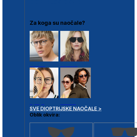
DIOPTRIJSKI OKVIRI
Za koga su naočale?
Muške
Ženske
Dječje
Unisex
SVE DIOPTRIJSKE NAOČALE >
Oblik okvira: