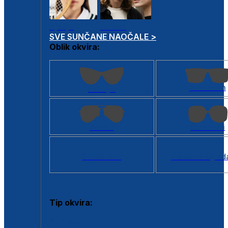
Dječje
Unisex
SVE SUNČANE NAOČALE >
Oblik okvira:
Kvadratan
Cat eye
Aviator
Četvrtasti
Svi oblici >
Virtualno ogled
Tip okvira:
Puni okvir