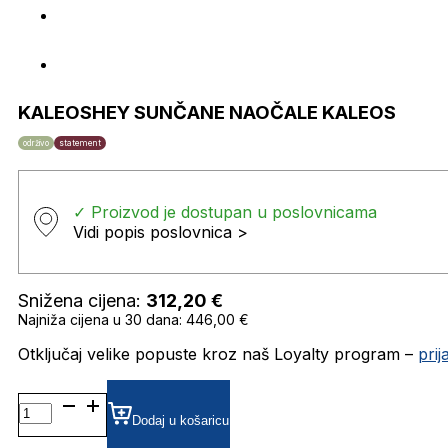
KALEOSHEY SUNČANE NAOČALE KALEOS
održivo
statement
✓ Proizvod je dostupan u poslovnicama
Vidi popis poslovnica >
Snižena cijena:
312,20
€
Najniža cijena u 30 dana: 446,00 €
Otključaj velike popuste kroz naš Loyalty program –
pri
KALEOSHEY SUNČANE
NAOČALE
Dodaj u košaricu
KALEOS