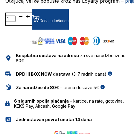
Otključaj velike popuste kroz naš Loyalty program –
pri
KALEOSMCCANDLESS5 DIOPTRIJSKI
OKVIRI
Dodaj u košaricu
KALEOS
količina
Besplatna dostava na adresu
za sve narudžbe iznad
80€
DPD ili BOX NOW dostava
(3-7 radnih dana)
Za narudžbe do 80€
– cijena dostave 5€
6 sigurnih opcija plaćanja
– kartice, na rate, gotovina,
KEKS Pay, Aircash, Google Pay
Jednostavan povrat unutar 14 dana