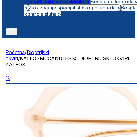
Pronađi najbližu polikliniku >
Besplatna kontrola 
>
Zakazivanje specijalističkog pregleda >
Bespla
Otvorena radna mjesta
kontrola sluha >
Početna
/
Dioptrijski
okviri
/
KALEOSMCCANDLESS5 DIOPTRIJSKI OKVIRI
KALEOS
🔍