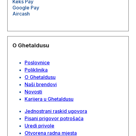
Keks Pay
Google Pay
Aircash
O Ghetaldusu
Poslovnice
Poliklinika
O Ghetaldusu
Naši brendovi
Novosti
Karijera u Ghetaldusu
Jednostrani raskid ugovora
Pisani prigovor potrošaća
Uredi privole
Otvorena radna mjesta