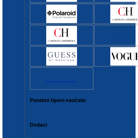
Svi brendovi >
Posebni tipovi naočala:
Okviri s clip-on dodatkom
Dodaci
Dodaci za dioptrijske naočale