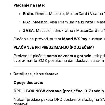
Plaćanje na rate:
Erste
: Diners, Maestro, MasterCard i Visa na
PBZ
: Maestro, Visa Premium na
12 rata
i Mas
ZABA
: Maestro jednokratno i MasterCard na 
Plaćanje se provodi putem
Monri WSPay
sustava z
PLAĆANJE PRI PREUZIMANJU (POUZEĆEM)
Proizvode plaćate
samo novcem u gotovini
tek pr
svoj e-mail te SMS poruku na dan dostave sa svim 
Detalji opcija brze dostave
Opcije dostave:
DPD ili BOX NOW dostava (prosječno, 3-7 radnih
Nakon predaje paketa DPD dostavnoj službi, na SMS 
dostave.