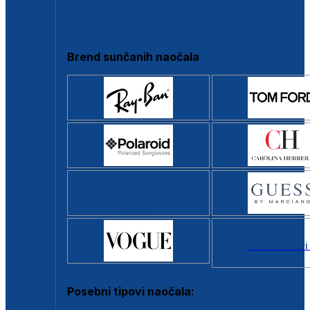
Clip-on
Poluokvir
Brend sunčanih naočala
Svi brendovi
Posebni tipovi naočala: