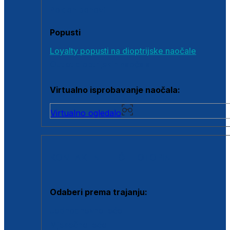
Poklon bonovi
Popusti
Loyalty popusti na dioptrijske naočale
Outlet dioptrijskih naočala
Virtualno isprobavanje naočala:
Virtualno ogledalo
KONTAKTNE LEĆE I OTOPINE
Odaberi prema trajanju:
Jednodnevne leće
Mjesečne leće