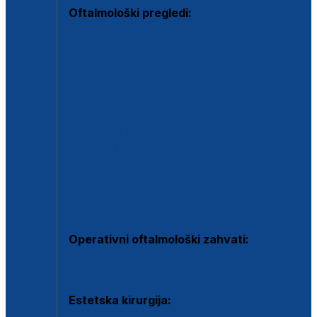
Oftalmološki pregledi:
Specijalistički oftalmološki pregled
Pregled za kontaktne leće
Pregled vidnog polja (OCT)
Dječja oftalmologija
Kontrola očnog tlaka
Drugo mišljenje oftalmologa
Retinološka ambulanta
Dijagnostika i liječenje upalnih očnih bolesti
Dijagnostika i liječenje glaukomske bolesti
Dijagnostika sive mrene ili katarakte
Operativni oftalmološki zahvati:
Ultrazvučna operacija mrene ili katarakta
Estetska kirurgija: