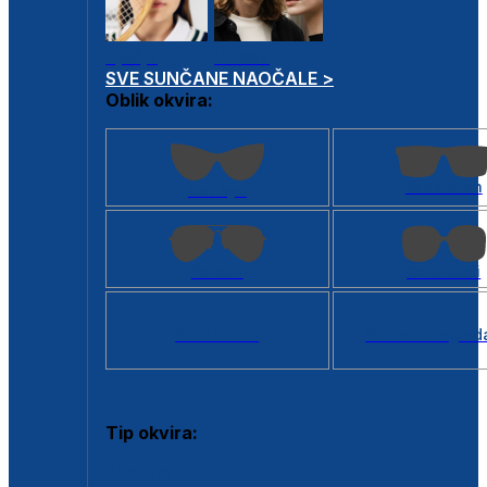
Dječje
Unisex
SVE SUNČANE NAOČALE >
Oblik okvira:
Kvadratan
Cat eye
Aviator
Četvrtasti
Svi oblici >
Virtualno ogled
Tip okvira:
Puni okvir