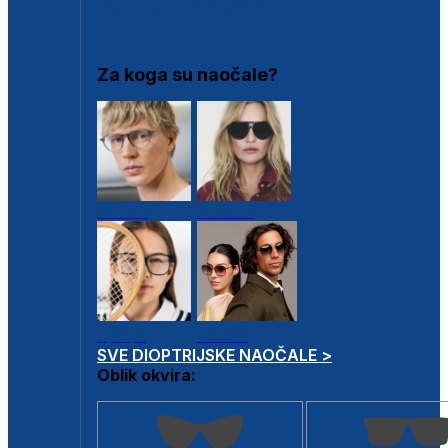
DIOPTRIJSKI OKVIRI
Za koga su naočale?
Muške
Ženske
Dječje
Unisex
SVE DIOPTRIJSKE NAOČALE >
Oblik okvira: