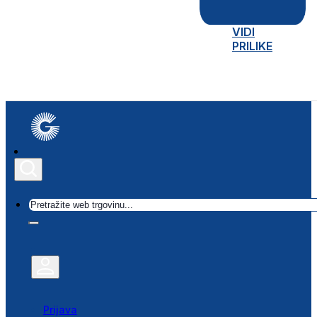
VIDI
PRILIKE
Traži
Prijava