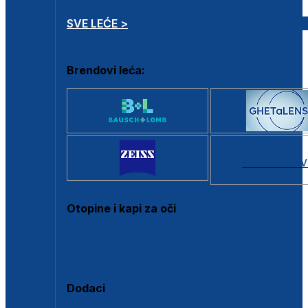
SVE LEĆE >
Brendovi leća:
SVI BRANDOV
Otopine i kapi za oči
Sve otopine za kontaktne leće
Sve kapi za oči
Dodaci