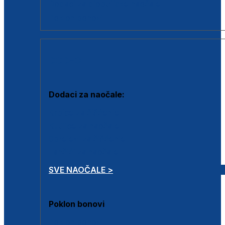
Dodaci za dioptrijske naočale
Poklon bonovi
DODACI
Dodaci za naočale:
Krpice za čišćenje
Kutijice za naočale
Sprejevi za čišćenje
Lančići za naočale
SVE NAOČALE >
Poklon bonovi
Poklon bonovi