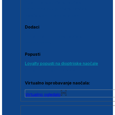
Polarizirane sunčane naočale
Fotokromatske sunčane naočale
Naočale s clip-on dodatkom
Dodaci
Dodaci za dioptrijske naočale
Poklon bonovi
Popusti
Loyalty popusti na dioptrijske naočale
Outlet dioptrijskih naočala
Virtualno isprobavanje naočala:
Virtualno ogledalo