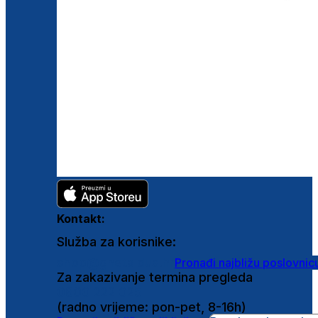
Kontakt:
Služba za korisnike:
shop@ghetaldus.hr
Pronađi najbližu poslovnic
Za zakazivanje termina pregleda
0800 222 025
(radno vrijeme: pon-pet, 8-16h)