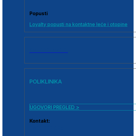
Popusti
Loyalty popusti na kontaktne leće i otopine
SVI PROIZVODI
POLIKLINIKA
UGOVORI PREGLED >
Kontakt:
0800 222 025