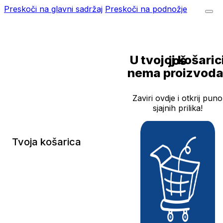
Preskoči na glavni sadržaj
Preskoči na podnožje
U tvojoj košarici još
nema proizvoda
Zaviri ovdje i otkrij puno
sjajnih prilika!
Tvoja košarica