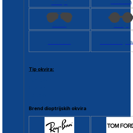
Kvadratan
Cat eye
Aviator
Okrugli
Svi oblici >
Virtualno ogled
Tip okvira:
Puni okvir
Clip-on
Poluokvir
Brend dioptrijskih okvira