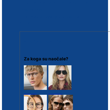
BESPLATNA KONTROLA SLUHA
Poslovnice
Proizvodi s loyalty popustima
Outlet
SUNČANE NAOČALE
Za koga su naočale?
Muške
Ženske