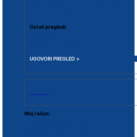
Estetska kirurgija i mali operativni zahvati
Aplikacija botoxa
Ostali pregledi:
Medicina rada
Sistematski pregled
UGOVORI PREGLED >
AKCIJE
Moj račun:
Prijava postojećeg korisnika
Registracija novog korisnika
Zaboravljena lozinka