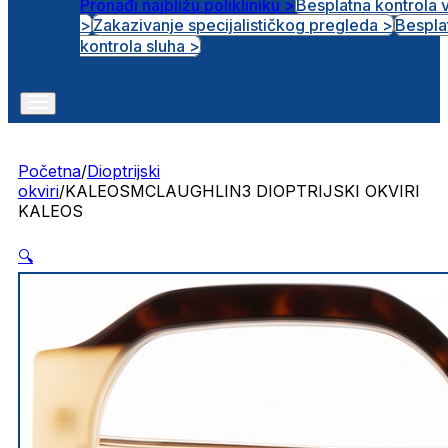
Pronađi najbližu polikliniku >
Besplatna kontrola 
>
Zakazivanje specijalističkog pregleda >
Bespla
Otvorena radna mjesta
kontrola sluha >
Početna
/
Dioptrijski
okviri
/
KALEOSMCLAUGHLIN3 DIOPTRIJSKI OKVIRI
KALEOS
🔍