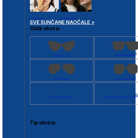
Dječje
Unisex
SVE SUNČANE NAOČALE >
Oblik okvira:
Kvadratan
Cat eye
Aviator
Četvrtasti
Svi oblici >
Virtualno ogled
Tip okvira:
Puni okvir