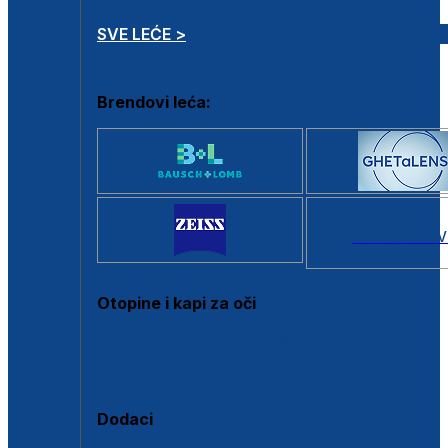
SVE LEĆE >
Brendovi leća:
SVI BRANDOV
Otopine i kapi za oči
Sve otopine za kontaktne leće
Sve kapi za oči
Dodaci