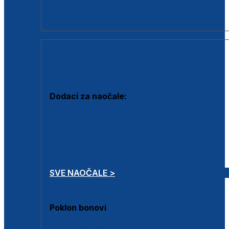
Dodaci za dioptrijske naočale
Poklon bonovi
DODACI
Dodaci za naočale:
Krpice za čišćenje
Kutijice za naočale
Sprejevi za čišćenje
Lančići za naočale
SVE NAOČALE >
Poklon bonovi
Poklon bonovi