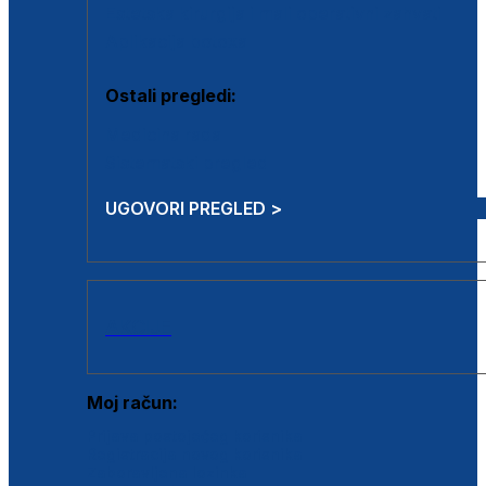
Estetska kirurgija i mali operativni zahvati
Aplikacija botoxa
Ostali pregledi:
Medicina rada
Sistematski pregled
UGOVORI PREGLED >
AKCIJE
Moj račun:
Prijava postojećeg korisnika
Registracija novog korisnika
Zaboravljena lozinka