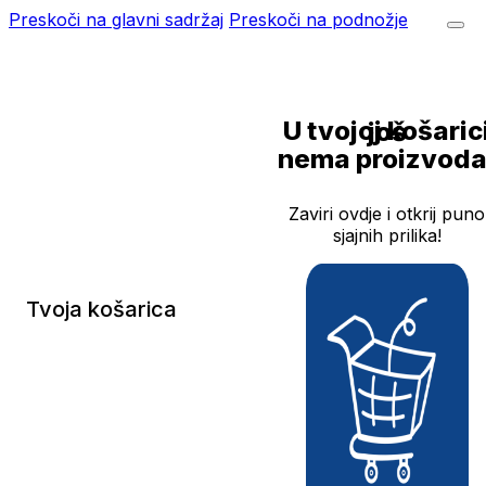
Preskoči na glavni sadržaj
Preskoči na podnožje
U tvojoj košarici još
nema proizvoda
Zaviri ovdje i otkrij puno
sjajnih prilika!
Tvoja košarica