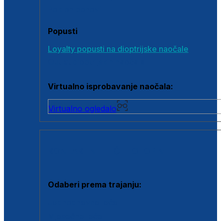
Poklon bonovi
Popusti
Loyalty popusti na dioptrijske naočale
Outlet dioptrijskih naočala
Virtualno isprobavanje naočala:
Virtualno ogledalo
KONTAKTNE LEĆE I OTOPINE
Odaberi prema trajanju:
Jednodnevne leće
Mjesečne leće