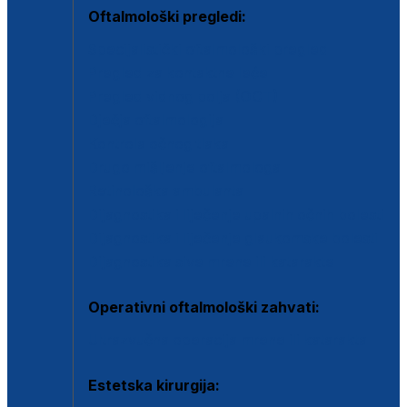
Oftalmološki pregledi:
Specijalistički oftalmološki pregled
Pregled za kontaktne leće
Pregled vidnog polja (OCT)
Dječja oftalmologija
Kontrola očnog tlaka
Drugo mišljenje oftalmologa
Retinološka ambulanta
Dijagnostika i liječenje upalnih očnih bolesti
Dijagnostika i liječenje glaukomske bolesti
Dijagnostika sive mrene ili katarakte
Operativni oftalmološki zahvati:
Ultrazvučna operacija mrene ili katarakta
Estetska kirurgija: