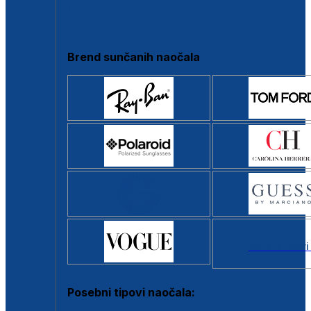
Clip-on
Poluokvir
Brend sunčanih naočala
Svi brendovi
Posebni tipovi naočala: