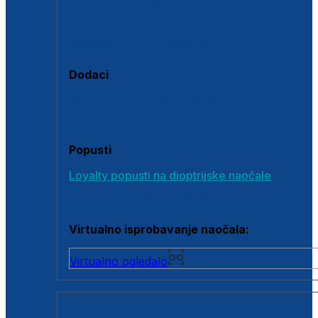
Polarizirane sunčane naočale
Fotokromatske sunčane naočale
Naočale s clip-on dodatkom
Dodaci
Dodaci za dioptrijske naočale
Poklon bonovi
Popusti
Loyalty popusti na dioptrijske naočale
Outlet dioptrijskih naočala
Virtualno isprobavanje naočala:
Virtualno ogledalo