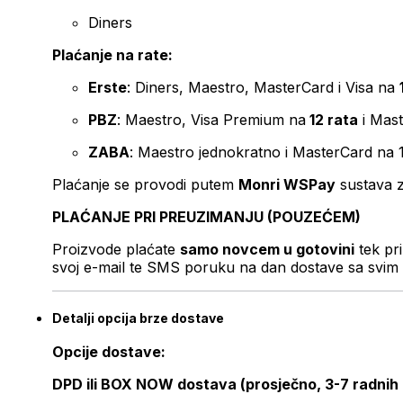
Diners
Plaćanje na rate:
Erste
: Diners, Maestro, MasterCard i Visa na
PBZ
: Maestro, Visa Premium na
12 rata
i Mas
ZABA
: Maestro jednokratno i MasterCard na 
Plaćanje se provodi putem
Monri WSPay
sustava z
PLAĆANJE PRI PREUZIMANJU (POUZEĆEM)
Proizvode plaćate
samo novcem u gotovini
tek pr
svoj e-mail te SMS poruku na dan dostave sa svim 
Detalji opcija brze dostave
Opcije dostave:
DPD ili BOX NOW dostava (prosječno, 3-7 radnih