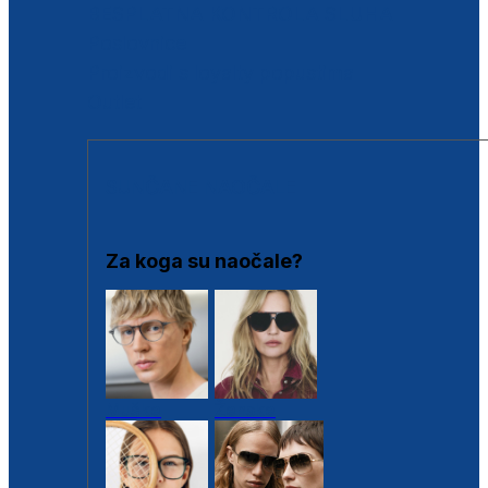
BESPLATNA KONTROLA SLUHA
Poslovnice
Proizvodi s loyalty popustima
Outlet
SUNČANE NAOČALE
Za koga su naočale?
Muške
Ženske