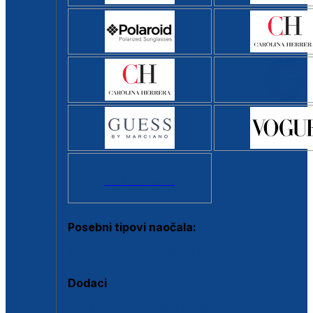
Svi brendovi >
Posebni tipovi naočala:
Okviri s clip-on dodatkom
Dodaci
Dodaci za dioptrijske naočale