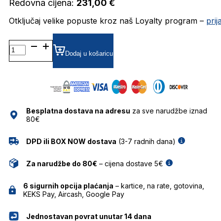
Redovna cijena:
231,00
€
Otključaj velike popuste kroz naš Loyalty program –
pri
KALEOSMCLAUGHLIN3 DIOPTRIJSKI
OKVIRI
Dodaj u košaricu
KALEOS
količina
Besplatna dostava na adresu
za sve narudžbe iznad
80€
DPD ili BOX NOW dostava
(3-7 radnih dana)
Za narudžbe do 80€
– cijena dostave 5€
6 sigurnih opcija plaćanja
– kartice, na rate, gotovina,
KEKS Pay, Aircash, Google Pay
Jednostavan povrat unutar 14 dana