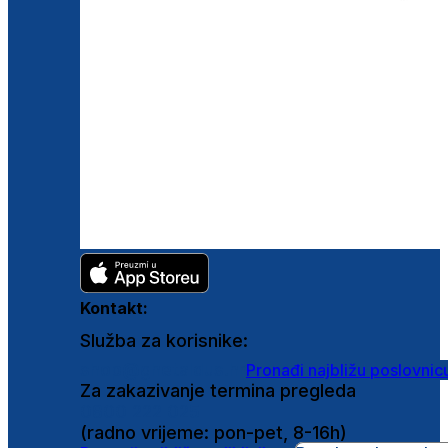
Kontakt:
Služba za korisnike:
shop@ghetaldus.hr
Pronađi najbližu poslovnic
Za zakazivanje termina pregleda
0800 222 025
(radno vrijeme: pon-pet, 8-16h)