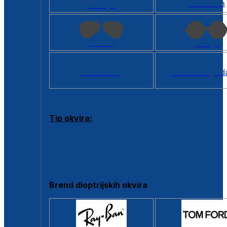
Kvadratan
Cat eye
Aviator
Okrugli
Svi oblici >
Virtualno ogled
Tip okvira:
Puni okvir
Clip-on
Poluokvir
Brend dioptrijskih okvira