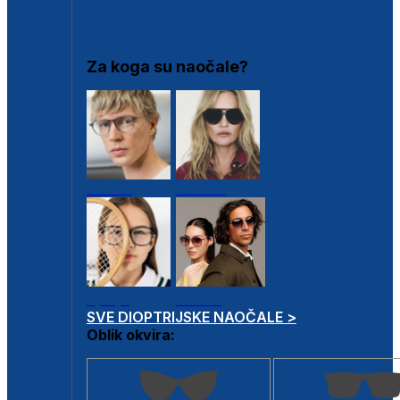
DIOPTRIJSKI OKVIRI
Za koga su naočale?
Muške
Ženske
Dječje
Unisex
SVE DIOPTRIJSKE NAOČALE >
Oblik okvira: