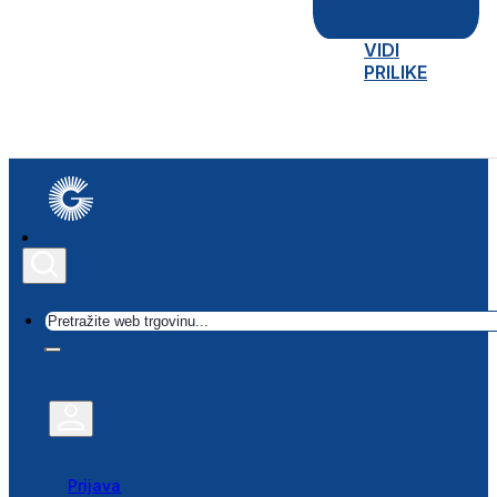
VIDI
PRILIKE
Traži
Prijava