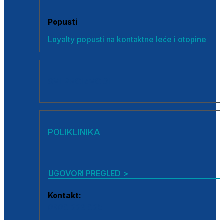
Popusti
Loyalty popusti na kontaktne leće i otopine
SVI PROIZVODI
POLIKLINIKA
UGOVORI PREGLED >
Kontakt:
0800 222 025