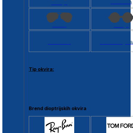
Kvadratan
Cat eye
Aviator
Okrugli
Svi oblici >
Virtualno ogled
Tip okvira:
Puni okvir
Clip-on
Poluokvir
Brend dioptrijskih okvira