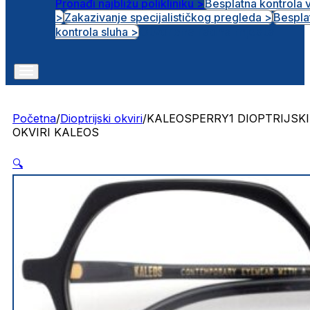
Pronađi najbližu polikliniku >
Besplatna kontrola 
>
Zakazivanje specijalističkog pregleda >
Bespla
Otvorena radna mjesta
kontrola sluha >
Početna
/
Dioptrijski okviri
/
KALEOSPERRY1 DIOPTRIJSKI
OKVIRI KALEOS
🔍