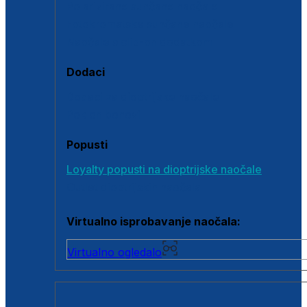
Polarizirane sunčane naočale
Fotokromatske sunčane naočale
Naočale s clip-on dodatkom
Dodaci
Dodaci za dioptrijske naočale
Poklon bonovi
Popusti
Loyalty popusti na dioptrijske naočale
Outlet dioptrijskih naočala
Virtualno isprobavanje naočala:
Virtualno ogledalo