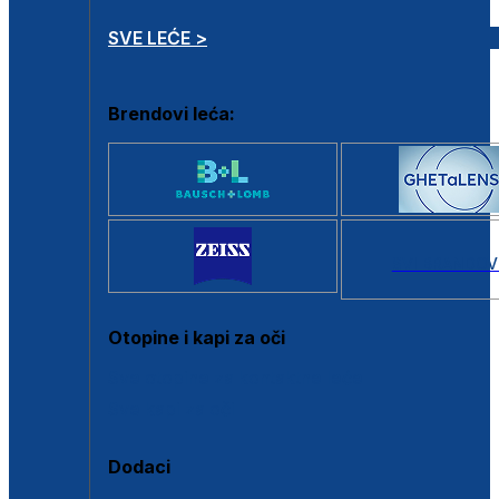
SVE LEĆE >
Brendovi leća:
SVI BRANDOV
Otopine i kapi za oči
Sve otopine za kontaktne leće
Sve kapi za oči
Dodaci