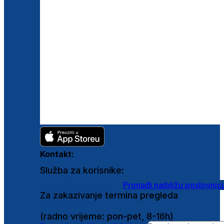
Kontakt:
Služba za korisnike:
shop@ghetaldus.hr
Pronađi najbližu poslovnic
Za zakazivanje termina pregleda
0800 222 025
(radno vrijeme: pon-pet, 8-16h)