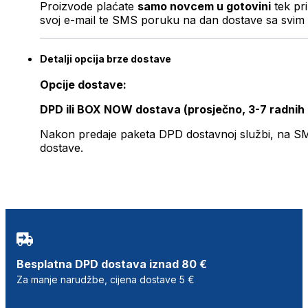
Proizvode plaćate
samo novcem u gotovini
tek pr
svoj e-mail te SMS poruku na dan dostave sa svim 
Detalji opcija brze dostave
Opcije dostave:
DPD ili BOX NOW dostava (prosječno, 3-7 radnih
Nakon predaje paketa DPD dostavnoj službi, na SMS 
dostave.
Besplatna DPD dostava iznad 80 €
Za manje narudžbe, cijena dostave 5 €