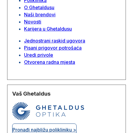
Poliklinika
O Ghetaldusu
Naši brendovi
Novosti
Karijera u Ghetaldusu
Jednostrani raskid ugovora
Pisani prigovor potrošaća
Uredi privole
Otvorena radna mjesta
Vaš Ghetaldus
Pronađi najbližu polikliniku >