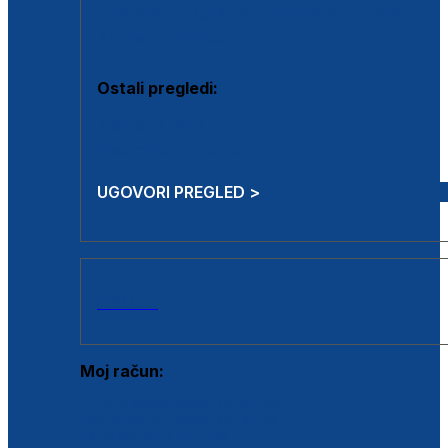
Estetska kirurgija i mali operativni zahvati
Aplikacija botoxa
Ostali pregledi:
Medicina rada
Sistematski pregled
UGOVORI PREGLED >
AKCIJE
Moj račun:
Prijava postojećeg korisnika
Registracija novog korisnika
Zaboravljena lozinka