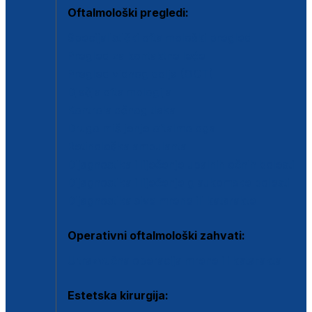
Oftalmološki pregledi:
Specijalistički oftalmološki pregled
Pregled za kontaktne leće
Pregled vidnog polja (OCT)
Dječja oftalmologija
Kontrola očnog tlaka
Drugo mišljenje oftalmologa
Retinološka ambulanta
Dijagnostika i liječenje upalnih očnih bolesti
Dijagnostika i liječenje glaukomske bolesti
Dijagnostika sive mrene ili katarakte
Operativni oftalmološki zahvati:
Ultrazvučna operacija mrene ili katarakta
Estetska kirurgija: