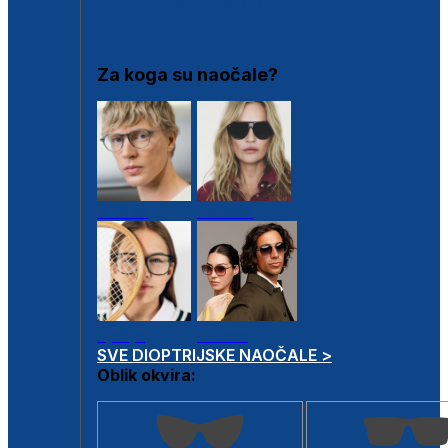
DIOPTRIJSKI OKVIRI
Za koga su naočale?
Muške
Ženske
Dječje
Unisex
SVE DIOPTRIJSKE NAOČALE >
Oblik okvira: