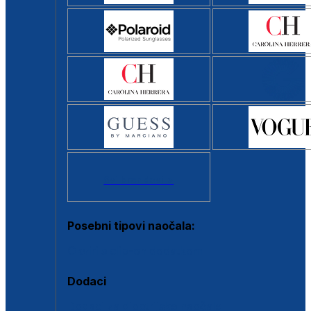
Svi brendovi >
Posebni tipovi naočala:
Okviri s clip-on dodatkom
Dodaci
Dodaci za dioptrijske naočale