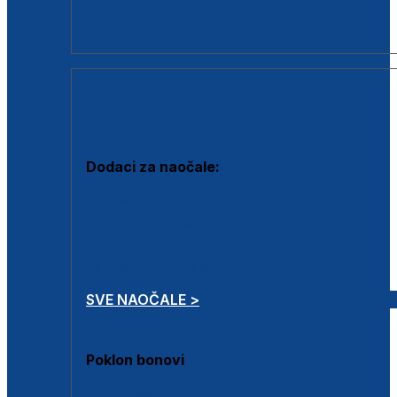
Dodaci za dioptrijske naočale
Poklon bonovi
DODACI
Dodaci za naočale:
Krpice za čišćenje
Kutijice za naočale
Sprejevi za čišćenje
Lančići za naočale
SVE NAOČALE >
Poklon bonovi
Poklon bonovi