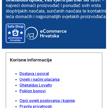
najveći domaći proizvođač i ponuđač svih vrsta
dioptrijskih naočala, sunčanih naočala te kontaktni
leća domaćih i najpoznatijih svjetskih proizvođača.
Korisne informacije
Dostava i povrat
Uvjeti i načini plaćanja
Ghetaldus Loyalty
Poklon bonovi
Opći uvjeti poslovanja i kupnje
Pravila privatnosti