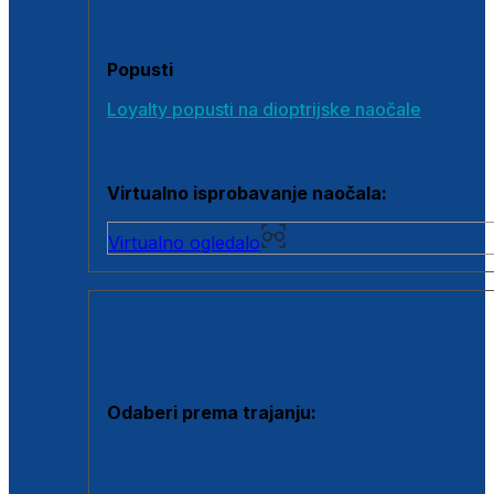
Poklon bonovi
Popusti
Loyalty popusti na dioptrijske naočale
Outlet dioptrijskih naočala
Virtualno isprobavanje naočala:
Virtualno ogledalo
KONTAKTNE LEĆE I OTOPINE
Odaberi prema trajanju:
Jednodnevne leće
Mjesečne leće