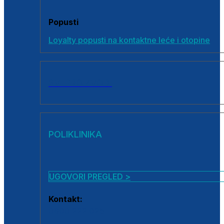
Popusti
Loyalty popusti na kontaktne leće i otopine
SVI PROIZVODI
POLIKLINIKA
UGOVORI PREGLED >
Kontakt:
0800 222 025