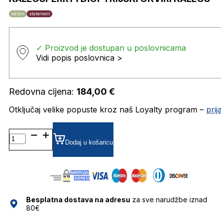
održivo
statement
✓ Proizvod je dostupan u poslovnicama
Vidi popis poslovnica >
Redovna cijena:
184,00
€
Otključaj velike popuste kroz naš Loyalty program –
pri
KALEOSPERRY1 DIOPTRIJSKI
OKVIRI
Dodaj u košaricu
KALEOS
količina
Besplatna dostava na adresu
za sve narudžbe iznad
80€