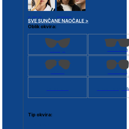
Dječje
Unisex
SVE SUNČANE NAOČALE >
Oblik okvira:
Kvadratan
Cat eye
Aviator
Četvrtasti
Svi oblici >
Virtualno ogled
Tip okvira:
Puni okvir