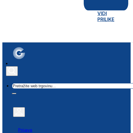
VIDI
PRILIKE
Traži
Prijava