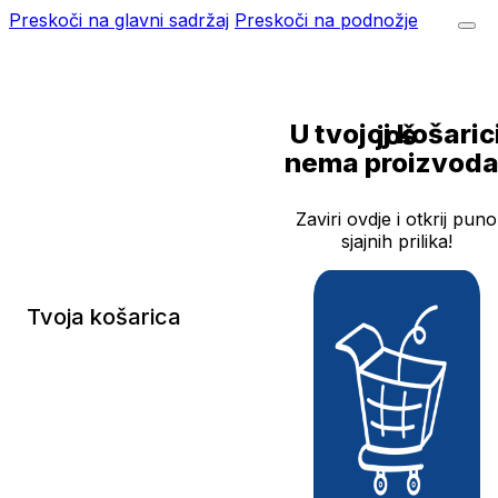
Preskoči na glavni sadržaj
Preskoči na podnožje
U tvojoj košarici još
nema proizvoda
Zaviri ovdje i otkrij puno
sjajnih prilika!
Tvoja košarica