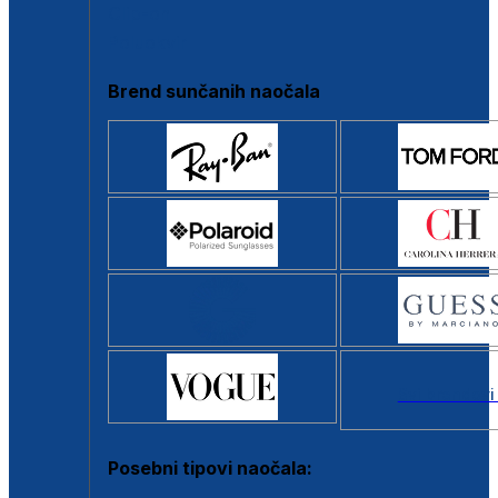
Clip-on
Poluokvir
Brend sunčanih naočala
Svi brendovi
Posebni tipovi naočala: