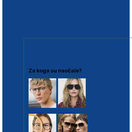
BESPLATNA KONTROLA SLUHA
Poslovnice
Proizvodi s loyalty popustima
Outlet
SUNČANE NAOČALE
Za koga su naočale?
Muške
Ženske