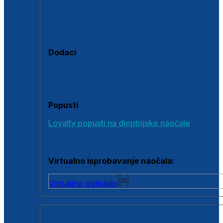
Polarizirane sunčane naočale
Fotokromatske sunčane naočale
Naočale s clip-on dodatkom
Dodaci
Dodaci za dioptrijske naočale
Poklon bonovi
Popusti
Loyalty popusti na dioptrijske naočale
Outlet dioptrijskih naočala
Virtualno isprobavanje naočala:
Virtualno ogledalo