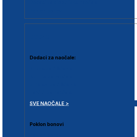
Dodaci za dioptrijske naočale
Poklon bonovi
DODACI
Dodaci za naočale:
Krpice za čišćenje
Kutijice za naočale
Sprejevi za čišćenje
Lančići za naočale
SVE NAOČALE >
Poklon bonovi
Poklon bonovi