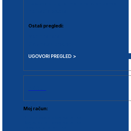
Estetska kirurgija i mali operativni zahvati
Aplikacija botoxa
Ostali pregledi:
Medicina rada
Sistematski pregled
UGOVORI PREGLED >
AKCIJE
Moj račun:
Prijava postojećeg korisnika
Registracija novog korisnika
Zaboravljena lozinka