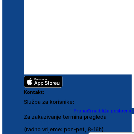
Kontakt:
Služba za korisnike:
shop@ghetaldus.hr
Pronađi najbližu poslovnic
Za zakazivanje termina pregleda
0800 222 025
(radno vrijeme: pon-pet, 8-16h)