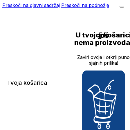
Preskoči na glavni sadržaj
Preskoči na podnožje
U tvojoj košarici još
nema proizvoda
Zaviri ovdje i otkrij puno
sjajnih prilika!
Tvoja košarica