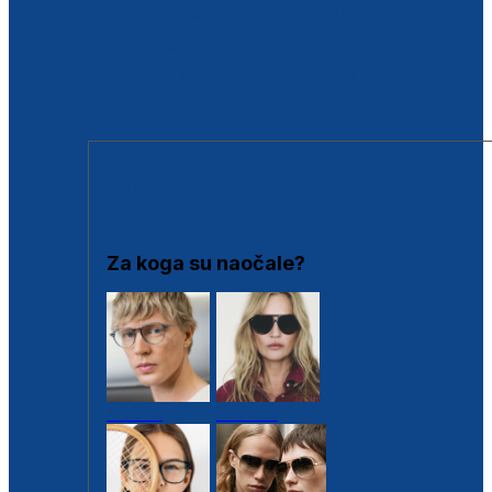
BESPLATNA KONTROLA SLUHA
Poslovnice
Proizvodi s loyalty popustima
Outlet
SUNČANE NAOČALE
Za koga su naočale?
Muške
Ženske