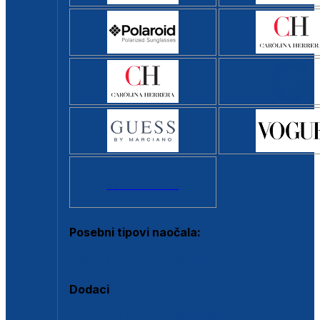
Svi brendovi >
Posebni tipovi naočala:
Okviri s clip-on dodatkom
Dodaci
Dodaci za dioptrijske naočale