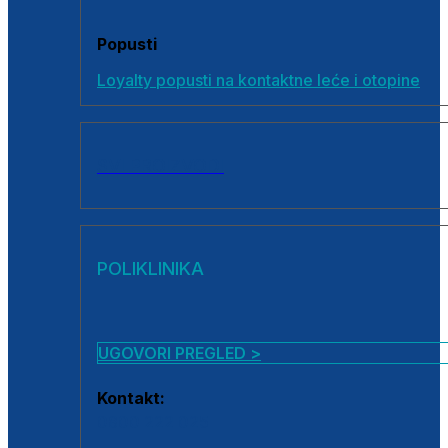
Popusti
Loyalty popusti na kontaktne leće i otopine
SVI PROIZVODI
POLIKLINIKA
UGOVORI PREGLED >
Kontakt:
0800 222 025