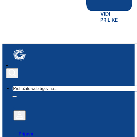
VIDI
PRILIKE
Traži
Prijava