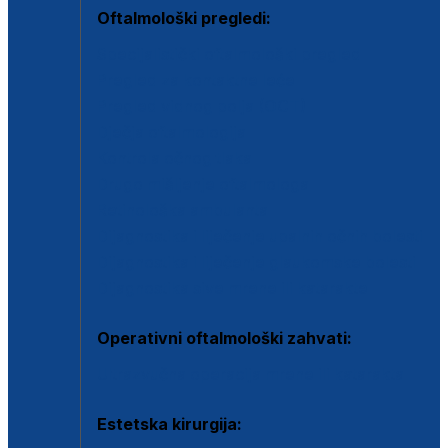
Oftalmološki pregledi:
Specijalistički oftalmološki pregled
Pregled za kontaktne leće
Pregled vidnog polja (OCT)
Dječja oftalmologija
Kontrola očnog tlaka
Drugo mišljenje oftalmologa
Retinološka ambulanta
Dijagnostika i liječenje upalnih očnih bolesti
Dijagnostika i liječenje glaukomske bolesti
Dijagnostika sive mrene ili katarakte
Operativni oftalmološki zahvati:
Ultrazvučna operacija mrene ili katarakta
Estetska kirurgija: