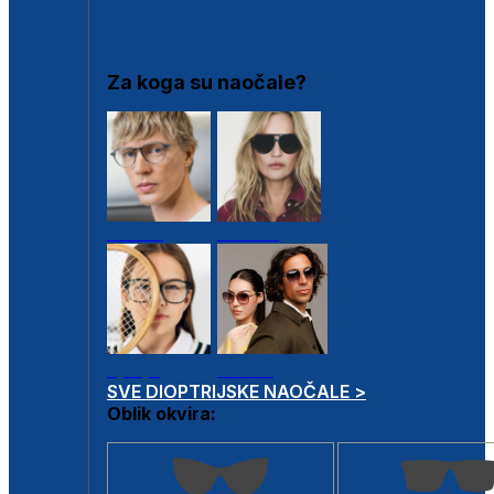
DIOPTRIJSKI OKVIRI
Za koga su naočale?
Muške
Ženske
Dječje
Unisex
SVE DIOPTRIJSKE NAOČALE >
Oblik okvira: