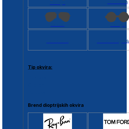
Kvadratan
Cat eye
Aviator
Okrugli
Svi oblici >
Virtualno ogled
Tip okvira:
Puni okvir
Clip-on
Poluokvir
Brend dioptrijskih okvira