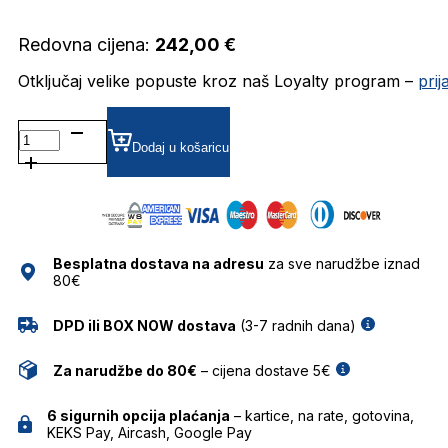
Redovna cijena:
242,00
€
Otključaj velike popuste kroz naš Loyalty program –
pri
KALEOSRAWLINGS11 DIOPTRIJSKI
OKVIRI
Dodaj u košaricu
KALEOS
količina
Besplatna dostava na adresu
za sve narudžbe iznad
80€
DPD ili BOX NOW dostava
(3-7 radnih dana)
Za narudžbe do 80€
– cijena dostave 5€
6 sigurnih opcija plaćanja
– kartice, na rate, gotovina,
KEKS Pay, Aircash, Google Pay