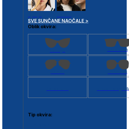
Dječje
Unisex
SVE SUNČANE NAOČALE >
Oblik okvira:
Kvadratan
Cat eye
Aviator
Četvrtasti
Svi oblici >
Virtualno ogled
Tip okvira:
Puni okvir