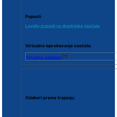
Poklon bonovi
Popusti
Loyalty popusti na dioptrijske naočale
Outlet dioptrijskih naočala
Virtualno isprobavanje naočala:
Virtualno ogledalo
KONTAKTNE LEĆE I OTOPINE
Odaberi prema trajanju:
Jednodnevne leće
Mjesečne leće