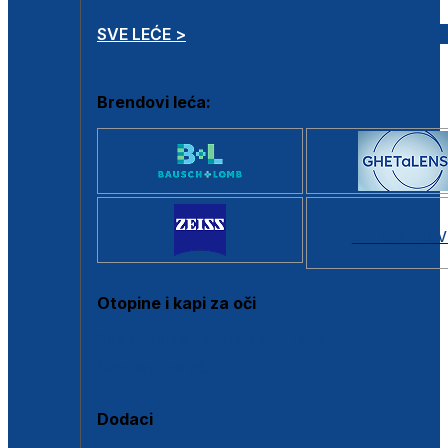
SVE LEĆE >
Brendovi leća:
SVI BRANDOV
Otopine i kapi za oči
Sve otopine za kontaktne leće
Sve kapi za oči
Dodaci