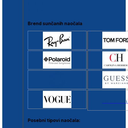
Clip-on
Poluokvir
Brend sunčanih naočala
Svi brendovi
Posebni tipovi naočala: