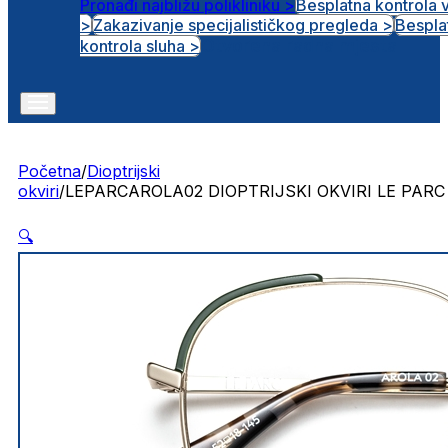
Pronađi najbližu polikliniku >
Besplatna kontrola 
>
Zakazivanje specijalističkog pregleda >
Bespla
Otvorena radna mjesta
kontrola sluha >
Početna
/
Dioptrijski
okviri
/
LEPARCAROLA02 DIOPTRIJSKI OKVIRI LE PARC
🔍