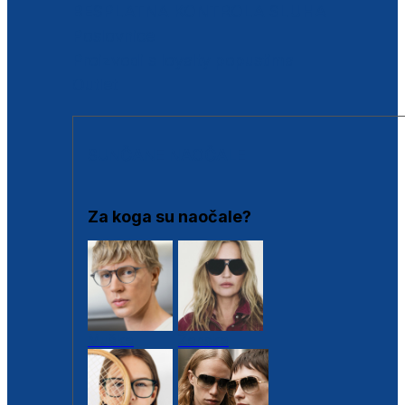
BESPLATNA KONTROLA SLUHA
Poslovnice
Proizvodi s loyalty popustima
Outlet
SUNČANE NAOČALE
Za koga su naočale?
Muške
Ženske