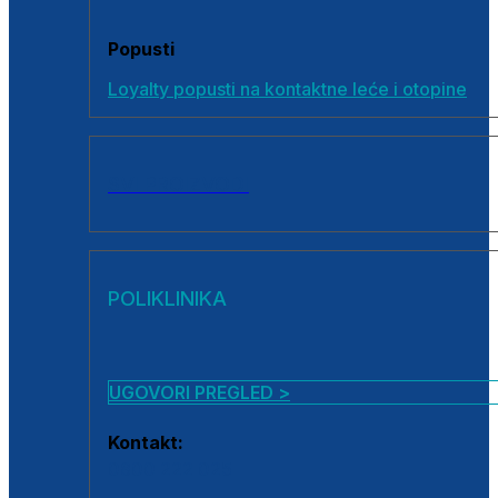
Popusti
Loyalty popusti na kontaktne leće i otopine
SVI PROIZVODI
POLIKLINIKA
UGOVORI PREGLED >
Kontakt:
0800 222 025