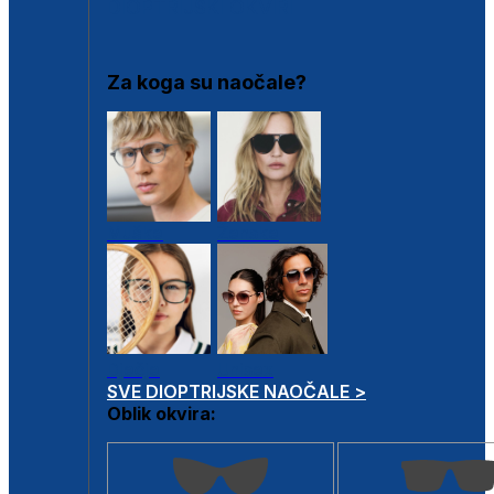
DIOPTRIJSKI OKVIRI
Za koga su naočale?
Muške
Ženske
Dječje
Unisex
SVE DIOPTRIJSKE NAOČALE >
Oblik okvira: