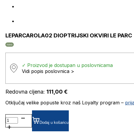
LEPARCAROLA02 DIOPTRIJSKI OKVIRI LE PARC
novo
✓ Proizvod je dostupan u poslovnicama
Vidi popis poslovnica >
Redovna cijena:
111,00
€
Otključaj velike popuste kroz naš Loyalty program –
pri
LEPARCAROLA02 DIOPTRIJSKI
OKVIRI
Dodaj u košaricu
LE