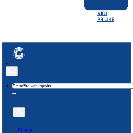
VIDI
PRILIKE
Traži
Prijava