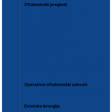
Oftalmološki pregledi:
Specijalistički oftalmološki pregled
Pregled za kontaktne leće
Pregled vidnog polja (OCT)
Dječja oftalmologija
Kontrola očnog tlaka
Drugo mišljenje oftalmologa
Retinološka ambulanta
Dijagnostika i liječenje upalnih očnih bolesti
Dijagnostika i liječenje glaukomske bolesti
Dijagnostika sive mrene ili katarakte
Operativni oftalmološki zahvati:
Ultrazvučna operacija mrene ili katarakta
Estetska kirurgija: