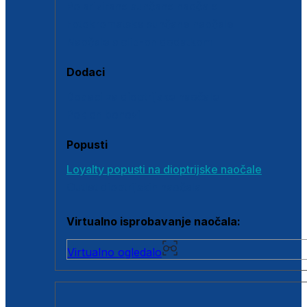
Polarizirane sunčane naočale
Fotokromatske sunčane naočale
Naočale s clip-on dodatkom
Dodaci
Dodaci za dioptrijske naočale
Poklon bonovi
Popusti
Loyalty popusti na dioptrijske naočale
Outlet dioptrijskih naočala
Virtualno isprobavanje naočala:
Virtualno ogledalo