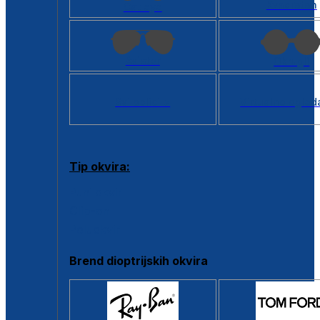
Kvadratan
Cat eye
Aviator
Okrugli
Svi oblici >
Virtualno ogled
Tip okvira:
Puni okvir
Clip-on
Poluokvir
Brend dioptrijskih okvira