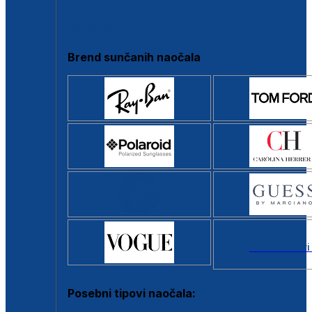
Clip-on
Poluokvir
Brend sunčanih naočala
Svi brendovi
Posebni tipovi naočala: