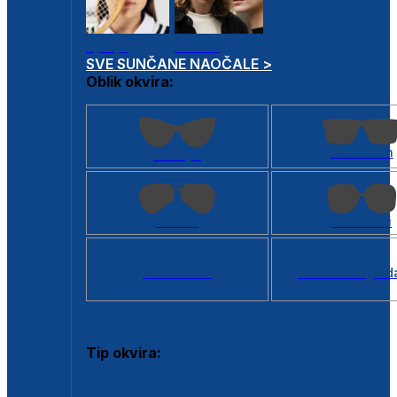
Dječje
Unisex
SVE SUNČANE NAOČALE >
Oblik okvira:
Kvadratan
Cat eye
Aviator
Četvrtasti
Svi oblici >
Virtualno ogled
Tip okvira:
Puni okvir