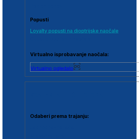
Poklon bonovi
Popusti
Loyalty popusti na dioptrijske naočale
Outlet dioptrijskih naočala
Virtualno isprobavanje naočala:
Virtualno ogledalo
KONTAKTNE LEĆE I OTOPINE
Odaberi prema trajanju:
Jednodnevne leće
Mjesečne leće