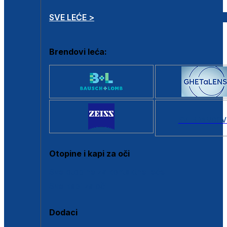
SVE LEĆE >
Brendovi leća:
SVI BRANDOV
Otopine i kapi za oči
Sve otopine za kontaktne leće
Sve kapi za oči
Dodaci