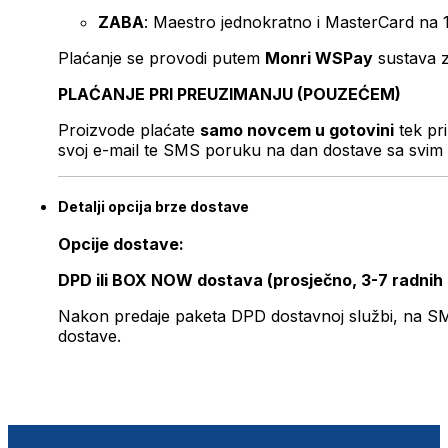
ZABA
: Maestro jednokratno i MasterCard na 
Plaćanje se provodi putem
Monri WSPay
sustava z
PLAĆANJE PRI PREUZIMANJU (POUZEĆEM)
Proizvode plaćate
samo novcem u gotovini
tek pr
svoj e-mail te SMS poruku na dan dostave sa svim 
Detalji opcija brze dostave
Opcije dostave:
DPD ili BOX NOW dostava (prosječno, 3-7 radnih
Nakon predaje paketa DPD dostavnoj službi, na SMS 
dostave.