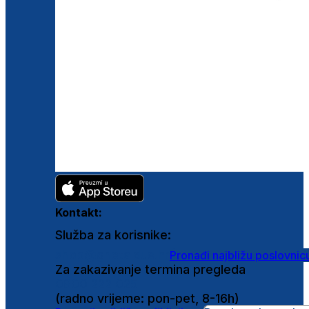
Kontakt:
Služba za korisnike:
shop@ghetaldus.hr
Pronađi najbližu poslovnic
Za zakazivanje termina pregleda
0800 222 025
(radno vrijeme: pon-pet, 8-16h)