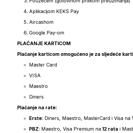
Pouzećem (gotovinom prilikom preuzimanja)
Aplikacijom KEKS Pay
Aircashom
Google Pay-om
PLAĆANJE KARTICOM
Plaćanje karticom omogućeno je za sljedeće kart
Master Card
VISA
Maestro
Diners
Plaćanje na rate:
Erste
: Diners, Maestro, MasterCard i Visa na
PBZ
: Maestro, Visa Premium na
12 rata
i Mas