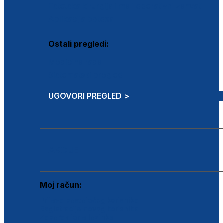
Estetska kirurgija i mali operativni zahvati
Aplikacija botoxa
Ostali pregledi:
Medicina rada
Sistematski pregled
UGOVORI PREGLED >
AKCIJE
Moj račun:
Prijava postojećeg korisnika
Registracija novog korisnika
Zaboravljena lozinka