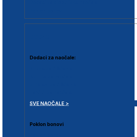
Dodaci za dioptrijske naočale
Poklon bonovi
DODACI
Dodaci za naočale:
Krpice za čišćenje
Kutijice za naočale
Sprejevi za čišćenje
Lančići za naočale
SVE NAOČALE >
Poklon bonovi
Poklon bonovi