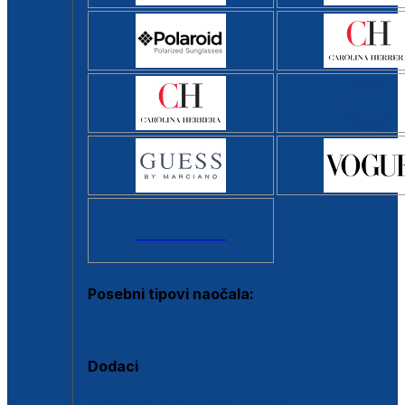
Svi brendovi >
Posebni tipovi naočala:
Okviri s clip-on dodatkom
Dodaci
Dodaci za dioptrijske naočale