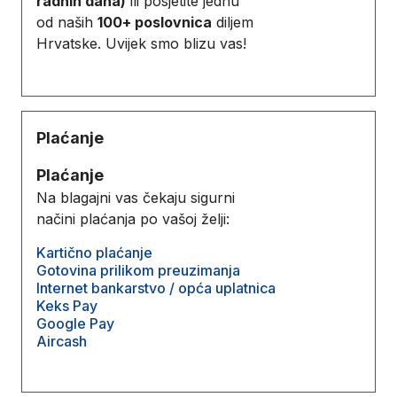
radnih dana)
ili posjetite jednu
od naših
100+ poslovnica
diljem
Hrvatske. Uvijek smo blizu vas!
Plaćanje
Plaćanje
Na blagajni vas čekaju sigurni
načini plaćanja po vašoj želji:
Kartično plaćanje
Gotovina prilikom preuzimanja
Internet bankarstvo / opća uplatnica
Keks Pay
Google Pay
Aircash