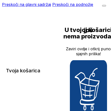
Preskoči na glavni sadržaj
Preskoči na podnožje
U tvojoj košarici još
nema proizvoda
Zaviri ovdje i otkrij puno
sjajnih prilika!
Tvoja košarica