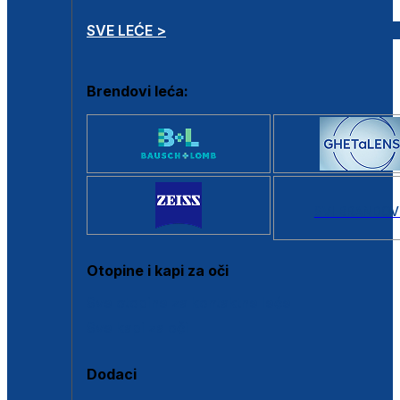
SVE LEĆE >
Brendovi leća:
SVI BRANDOV
Otopine i kapi za oči
Sve otopine za kontaktne leće
Sve kapi za oči
Dodaci