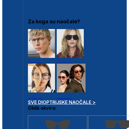
DIOPTRIJSKI OKVIRI
Za koga su naočale?
Muške
Ženske
Dječje
Unisex
SVE DIOPTRIJSKE NAOČALE >
Oblik okvira: