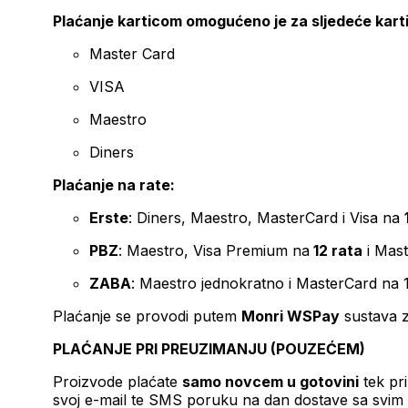
Plaćanje karticom omogućeno je za sljedeće kart
Master Card
VISA
Maestro
Diners
Plaćanje na rate:
Erste
: Diners, Maestro, MasterCard i Visa na
PBZ
: Maestro, Visa Premium na
12 rata
i Mas
ZABA
: Maestro jednokratno i MasterCard na 
Plaćanje se provodi putem
Monri WSPay
sustava z
PLAĆANJE PRI PREUZIMANJU (POUZEĆEM)
Proizvode plaćate
samo novcem u gotovini
tek pr
svoj e-mail te SMS poruku na dan dostave sa svim 