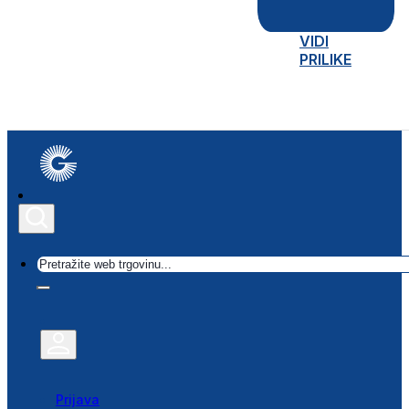
VIDI
PRILIKE
Traži
Prijava