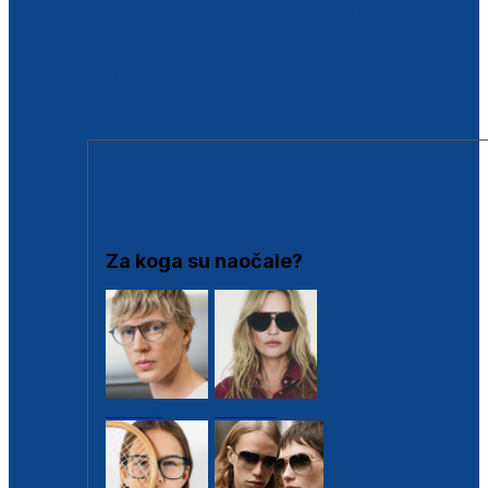
BESPLATNA KONTROLA SLUHA
Poslovnice
Proizvodi s loyalty popustima
Outlet
SUNČANE NAOČALE
Za koga su naočale?
Muške
Ženske