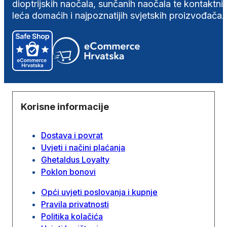
dioptrijskih naočala, sunčanih naočala te kontaktni
leća domaćih i najpoznatijih svjetskih proizvođača.
Korisne informacije
Dostava i povrat
Uvjeti i načini plaćanja
Ghetaldus Loyalty
Poklon bonovi
Opći uvjeti poslovanja i kupnje
Pravila privatnosti
Politika kolačića