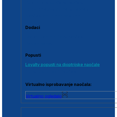
Polarizirane sunčane naočale
Fotokromatske sunčane naočale
Naočale s clip-on dodatkom
Dodaci
Dodaci za dioptrijske naočale
Poklon bonovi
Popusti
Loyalty popusti na dioptrijske naočale
Outlet dioptrijskih naočala
Virtualno isprobavanje naočala:
Virtualno ogledalo