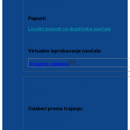
Poklon bonovi
Popusti
Loyalty popusti na dioptrijske naočale
Outlet dioptrijskih naočala
Virtualno isprobavanje naočala:
Virtualno ogledalo
KONTAKTNE LEĆE I OTOPINE
Odaberi prema trajanju:
Jednodnevne leće
Mjesečne leće