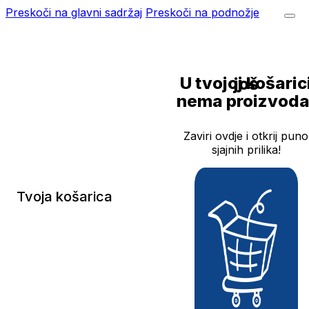
Preskoči na glavni sadržaj
Preskoči na podnožje
U tvojoj košarici još
nema proizvoda
Zaviri ovdje i otkrij puno
sjajnih prilika!
Tvoja košarica