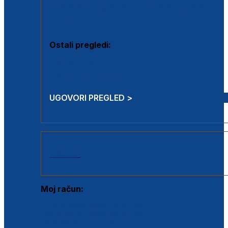
Estetska kirurgija i mali operativni zahvati
Aplikacija botoxa
Ostali pregledi:
Medicina rada
Sistematski pregled
UGOVORI PREGLED >
AKCIJE
Moj račun:
Prijava postojećeg korisnika
Registracija novog korisnika
Zaboravljena lozinka