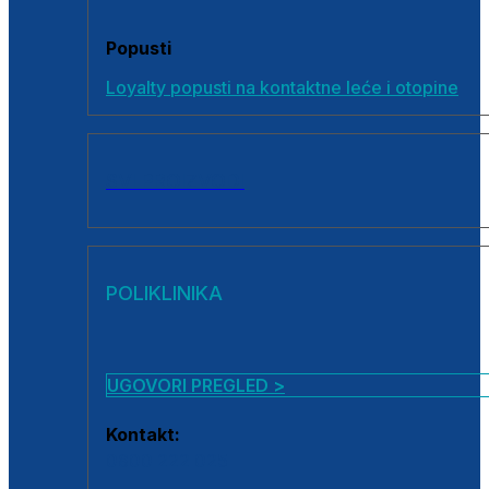
Popusti
Loyalty popusti na kontaktne leće i otopine
SVI PROIZVODI
POLIKLINIKA
UGOVORI PREGLED >
Kontakt:
0800 222 025