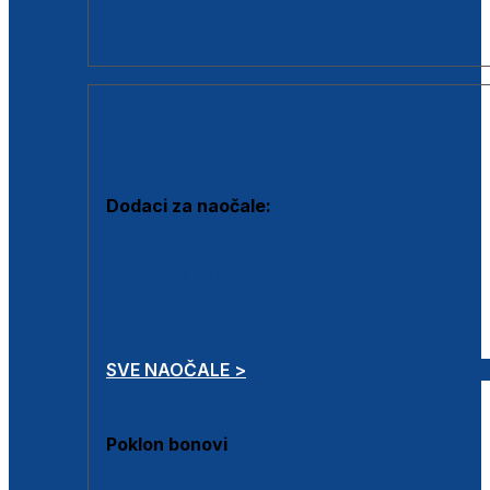
Dodaci za dioptrijske naočale
Poklon bonovi
DODACI
Dodaci za naočale:
Krpice za čišćenje
Kutijice za naočale
Sprejevi za čišćenje
Lančići za naočale
SVE NAOČALE >
Poklon bonovi
Poklon bonovi