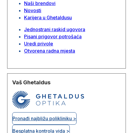
Naši brendovi
Novosti
Karijera u Ghetaldusu
Jednostrani raskid ugovora
Pisani prigovor potrošaća
Uredi privole
Otvorena radna mjesta
Vaš Ghetaldus
Pronađi najbližu polikliniku >
Besplatna kontrola vida >