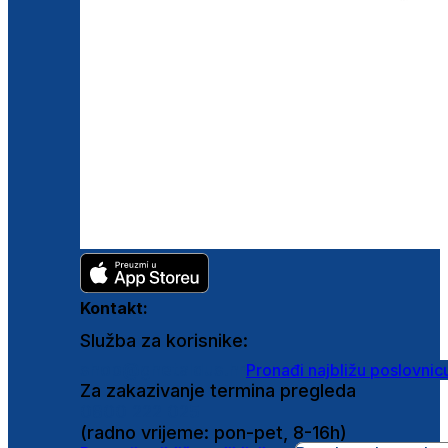
Kontakt:
Služba za korisnike:
shop@ghetaldus.hr
Pronađi najbližu poslovnic
Za zakazivanje termina pregleda
0800 222 025
(radno vrijeme: pon-pet, 8-16h)