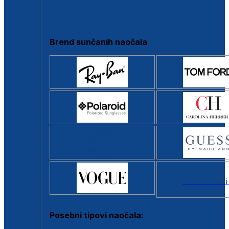
Clip-on
Poluokvir
Brend sunčanih naočala
Svi brendovi
Posebni tipovi naočala: