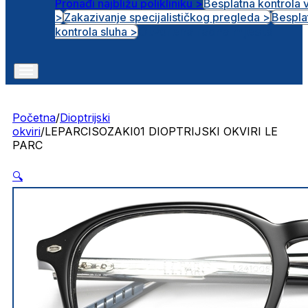
Pronađi najbližu polikliniku >
Besplatna kontrola 
>
Zakazivanje specijalističkog pregleda >
Bespla
Otvorena radna mjesta
kontrola sluha >
Početna
/
Dioptrijski
okviri
/
LEPARCISOZAKI01 DIOPTRIJSKI OKVIRI LE
PARC
🔍