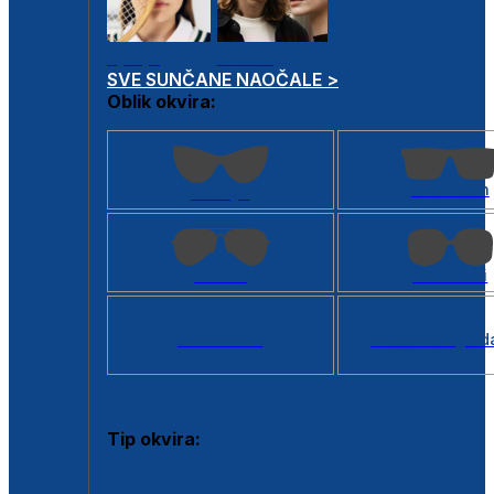
Dječje
Unisex
SVE SUNČANE NAOČALE >
Oblik okvira:
Kvadratan
Cat eye
Aviator
Četvrtasti
Svi oblici >
Virtualno ogled
Tip okvira:
Puni okvir