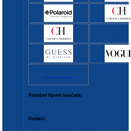
Svi brendovi >
Posebni tipovi naočala:
Okviri s clip-on dodatkom
Dodaci
Dodaci za dioptrijske naočale