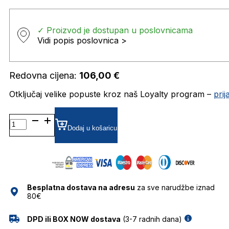
✓ Proizvod je dostupan u poslovnicama
Vidi popis poslovnica >
Redovna cijena:
106,00
€
Otključaj velike popuste kroz naš Loyalty program –
pri
LEPARCISOZAKI01 DIOPTRIJSKI
OKVIRI
Dodaj u košaricu
LE
PARC
količina
Besplatna dostava na adresu
za sve narudžbe iznad
80€
DPD ili BOX NOW dostava
(3-7 radnih dana)