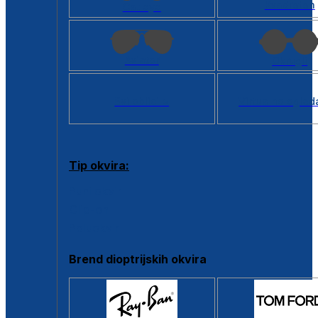
Kvadratan
Cat eye
Aviator
Okrugli
Svi oblici >
Virtualno ogled
Tip okvira:
Puni okvir
Clip-on
Poluokvir
Brend dioptrijskih okvira